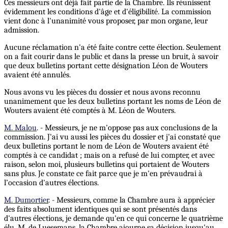
Ces messieurs ont déjà fait partie de la Chambre. Ils réunissent
évidemment les conditions d'âge et d'éligibilité. La commission
vient donc à l'unanimité vous proposer, par mon organe, leur
admission.
Aucune réclamation n'a été faite contre cette élection. Seulement
on a fait courir dans le public et dans la presse un bruit, à savoir
que deux bulletins portant cette désignation Léon de Wouters
avaient été annulés.
Nous avons vu les pièces du dossier et nous avons reconnu
unanimement que les deux bulletins portant les noms de Léon de
Wouters avaient été comptés à M. Léon de Wouters.
M. Malou
. - Messieurs, je ne m'oppose pas aux conclusions de la
commission. J'ai vu aussi les pièces du dossier et j'ai constaté que
deux bulletins portant le nom de Léon de Wouters avaient été
comptés à ce candidat ; mais on a refusé de lui compter, et avec
raison, selon moi, plusieurs bulletins qui portaient de Wouters
sans plus. Je constate ce fait parce que je m'en prévaudrai à
l’occasion d'autres élections.
M. Dumortier
. - Messieurs, comme la Chambre aura à apprécier
des faits absolument identiques qui se sont présentés dans
d'autres élections, je demande qu'en ce qui concerne le quatrième
élu, M. de Luesemans, la Chambre ajourne sa décision jusqu'au