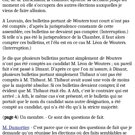
moment où elle s'occupera des autres élections auxquelles je
viens de faire allusion.
A Louvain, des bulletins portant
de Wouters
tout court n'ont pas
été comptés ; d'après la jurisprudence constante de cette
assemblée, ces bulletins ne devaient pas compter. (Interruption.)
Si telle n'a pas été la jurisprudence de la Chambre, il faut alors
compter ces bulletins, et l'élu est en ce cas M. Léon de Wouters.
(Interruption.)
Je dis que plusieurs bulletins portant simplement
de Wouters
n'ont pas été comptés au candidat M. Léon de Wouters ; un pareil
fait s'est passé à Dinant. D'après ce que l'on m'assure, à Dinant,
plusieurs bulletins portant simplement Thibaut n'ont pas été
comptés à M. Thibaut. M. Thibaut avait aussi une voix de moins
que la majorité absolue. Si ces bulletins devaient compter, il est
évident que M. Thibaut était élu. A Ath, c'est le contraire qui est
arrivé ; à Ath, le même cas s'est présenté, et le bulletin qui ne
portait que le nom du candidat sans autre désignation, a été
compté au candidat, qui n'a été élu qu'à la stricte majorité.
(
page 4
) Un membre. - Ce sont des questions de fait.
M. Dumortier
. - C'est parce que ce sont des questions de fait que je
demande qu'on réunisse les élections où des faits semblables se