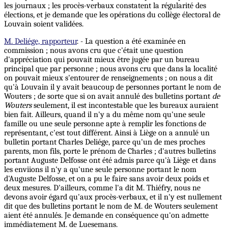
les journaux ; les procès-verbaux constatent la régularité des
élections, et je demande que les opérations du collège électoral de
Louvain soient validées.
M. Deliége, rapporteur
. - La question a été examinée en
commission ; nous avons cru que c'était une question
d'appréciation qui pouvait mieux être jugée par un bureau
principal que par personne ; nous avons cru que dans la localité
on pouvait mieux s'entourer de renseignements ; on nous a dit
qu'à Louvain il y avait beaucoup de personnes portant le nom de
Wouters ; de sorte que si on avait annulé des bulletins portant
de
Wouters
seulement, il est incontestable que les bureaux auraient
bien fait. Ailleurs, quand il n'y a du même nom qu'une seule
famille ou une seule personne apte à remplir les fonctions de
représentant, c'est tout différent. Ainsi à Liège on a annulé un
bulletin portant Charles Deliége, parce qu'un de mes proches
parents, mon fils, porte le prénom de Charles ; d'autres bulletins
portant Auguste Delfosse ont été admis parce qu'à Liège et dans
les enviions il n'y a qu'une seule personne portant le nom
d'Auguste Delfosse, et on a pu le faire sans avoir deux poids et
deux mesures. D'ailleurs, comme l'a dit M. Thiéfry, nous ne
devons avoir égard qu'aux procès-verbaux, et il n'y est nullement
dit que des bulletins portant le nom de M. de Wouters seulement
aient été annulés. Je demande en conséquence qu'on admette
immédiatement M. de Luesemans.