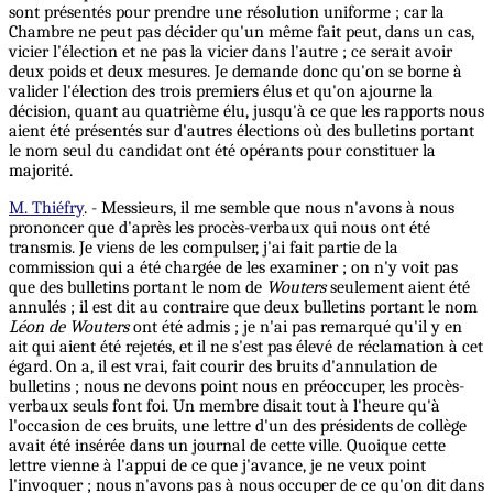
sont présentés pour prendre une résolution uniforme ; car la
Chambre ne peut pas décider qu'un même fait peut, dans un cas,
vicier l'élection et ne pas la vicier dans l'autre ; ce serait avoir
deux poids et deux mesures. Je demande donc qu'on se borne à
valider l'élection des trois premiers élus et qu'on ajourne la
décision, quant au quatrième élu, jusqu'à ce que les rapports nous
aient été présentés sur d'autres élections où des bulletins portant
le nom seul du candidat ont été opérants pour constituer la
majorité.
M. Thiéfry
. - Messieurs, il me semble que nous n'avons à nous
prononcer que d'après les procès-verbaux qui nous ont été
transmis. Je viens de les compulser, j'ai fait partie de la
commission qui a été chargée de les examiner ; on n'y voit pas
que des bulletins portant le nom de
Wouters
seulement aient été
annulés ; il est dit au contraire que deux bulletins portant le nom
Léon de Wouters
ont été admis ; je n'ai pas remarqué qu'il y en
ait qui aient été rejetés, et il ne s'est pas élevé de réclamation à cet
égard. On a, il est vrai, fait courir des bruits d'annulation de
bulletins ; nous ne devons point nous en préoccuper, les procès-
verbaux seuls font foi. Un membre disait tout à l'heure qu'à
l'occasion de ces bruits, une lettre d'un des présidents de collège
avait été insérée dans un journal de cette ville. Quoique cette
lettre vienne à l'appui de ce que j'avance, je ne veux point
l'invoquer ; nous n'avons pas à nous occuper de ce qu'on dit dans