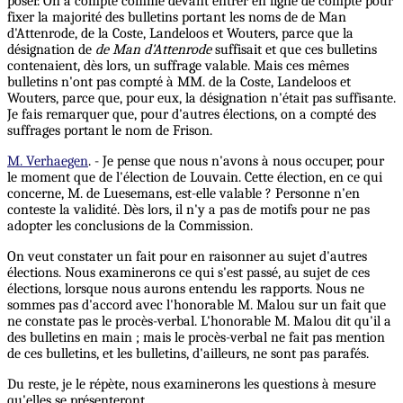
poser. On a compté comme devant entrer en ligne de compte pour
fixer la majorité des bulletins portant les noms de de Man
d'Attenrode, de la Coste, Landeloos et Wouters, parce que la
désignation de
de Man d'Attenrode
suffisait et que ces bulletins
contenaient, dès lors, un suffrage valable. Mais ces mêmes
bulletins n'ont pas compté à MM. de la Coste, Landeloos et
Wouters, parce que, pour eux, la désignation n'était pas suffisante.
Je fais remarquer que, pour d'autres élections, on a compté des
suffrages portant le nom de Frison.
M. Verhaegen
. - Je pense que nous n'avons à nous occuper, pour
le moment que de l'élection de Louvain. Cette élection, en ce qui
concerne, M. de Luesemans, est-elle valable ? Personne n'en
conteste la validité. Dès lors, il n'y a pas de motifs pour ne pas
adopter les conclusions de la Commission.
On veut constater un fait pour en raisonner au sujet d'autres
élections. Nous examinerons ce qui s'est passé, au sujet de ces
élections, lorsque nous aurons entendu les rapports. Nous ne
sommes pas d'accord avec l'honorable M. Malou sur un fait que
ne constate pas le procès-verbal. L'honorable M. Malou dit qu'il a
des bulletins en main ; mais le procès-verbal ne fait pas mention
de ces bulletins, et les bulletins, d'ailleurs, ne sont pas parafés.
Du reste, je le répète, nous examinerons les questions à mesure
qu'elles se présenteront.