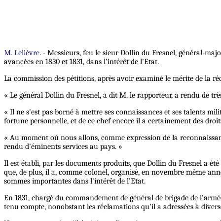
M. Lelièvre
. - Messieurs, feu le sieur Dollin du Fresnel, général-ma
avancées en 1830 et 1831, dans l'intérêt de l'Etat.
La commission des pétitions, après avoir examiné le mérite de la ré
« Le général Dollin du Fresnel, a dit M. le rapporteur, a rendu de trè
« Il ne s'est pas borné à mettre ses connaissances et ses talents mil
fortune personnelle, et de ce chef encore il a certainement des droi
« Au moment où nous allons, comme expression de la reconnaissance 
rendu d'éminents services au pays. »
Il est établi, par les documents produits, que Dollin du Fresnel a ét
que, de plus, il a, comme colonel, organisé, en novembre même année
sommes importantes dans l'intérêt de l’Etat.
En 1831, chargé du commandement de général de brigade de l'armée d
tenu compte, nonobstant les réclamations qu'il a adressées à divers