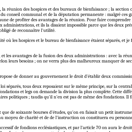
la réunion des hospices et des bureaux de bienfaisance ; la section c
me du conseil communal et de la députation permanente : malgré ces 
e de profiter des avantages de la réunion. Pour faire comprendre l'e
x administrations, et ils la disaient impossible parce que les deux pr
ligé de reconnaître l'utilité.
té où les hospices et le bureau de bienfaisance étaient séparés, et j
 et les avantages de la fusion des deux administrations : avec la réun
selon leurs besoins ; on ne verra plus des malheureux manquer de se
le propose de donner au gouvernement le droit d'établir deux commi
loi séparés, tous deux reposaient sur le même principe, sur la central
fondations et legs on demande la division la plus complète. Cette diff
es politiques ; taudis qu'il n'en est pas de même des fondations. Il f
t que de soixante bourses d'études, qu'on en faisait un petit instrume
 au moyeu de charité et de de l'instruction on constituera eu personne 
ccessif de fondions ecclésiastiques, et par l'article 70 on aura le dro