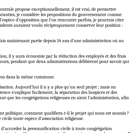
entrale propose exceptionnellement, il est vrai, de permettre
garanties, je considère les propositions du gouvernement comme
spèce d'opposition que l'on rencontre parfois, je pourrais citer
ésidents auraient voulu réciproquement conserver leur position :
e fais maintenant partie depuis 14 ans d'une administration où au
ion, il y aura économie par la réduction des employés et des frais
cours, pendant que deux administrations délibèrent pour savoir qui
ssions dans la même commune.
isation. Aujourd'hui il n y a plus qu'un seul projet ; mais on
érence s'explique facilement, la séparation des hospices et des
aut que les congrégations religieuses en aient l'administration, afin
nt politique, comment qualifiera-t-il le projet qui nous est soumis ?
civile toute espèce d'association religieuse.
it d'accorder la personnification civile à toute congrégation