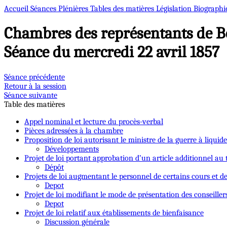
Accueil
Séances Plénières
Tables des matières
Législation
Biographi
Chambres des représentants de B
Séance du mercredi 22 avril 1857
Séance précédente
Retour à la session
Séance suivante
Table des matières
Appel nominal et lecture du procès-verbal
Pièces adressées à la chambre
Proposition de loi autorisant le ministre de la guerre à liqui
Développements
Projet de loi portant approbation d’un article additionnel a
Dépôt
Projets de loi augmentant le personnel de certains cours et d
Depot
Projet de loi modifiant le mode de présentation des conseiller
Depot
Projet de loi relatif aux établissements de bienfaisance
Discussion générale