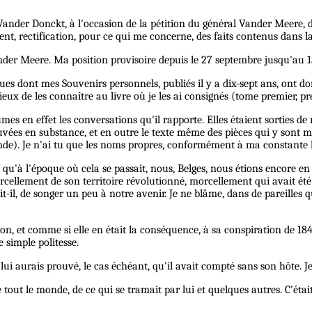
ander Donckt, à l'occasion de la pétition du général Vander Meere, d
t, rectification, pour ce qui me concerne, des faits contenus dans la 
nder Meere. Ma position provisoire depuis le 27 septembre jusqu'au 1
ues dont mes Souvenirs personnels, publiés il y a dix-sept ans, ont do
x de les connaître au livre où je les ai consignés (tome premier, prem
eûmes en effet les conversations qu'il rapporte. Elles étaient sorties 
ouvées en substance, et en outre le texte même des pièces qui y sont m
seconde). Je n'ai tu que les noms propres, conformément à ma constan
 qu'à l'époque où cela se passait, nous, Belges, nous étions encore en 
cellement de son territoire révolutionné, morcellement qui avait été op
it-il, de songer un peu à notre avenir. Je ne blâme, dans de pareilles q
, et comme si elle en était la conséquence, à sa conspiration de 1841.
 simple politesse.
je lui aurais prouvé, le cas échéant, qu'il avait compté sans son hôte. 
out le monde, de ce qui se tramait par lui et quelques autres. C'était