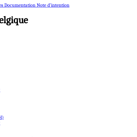
es
Documentation
Note d’intention
elgique
w
l)
w