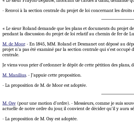
« Le sieur Prayon-Depauw, fabricant de cardes à Gand, demande que le
- Renvoi à la section centrale du projet de loi concernant les droit
« Le sieur Roland demande que les plans et documents du projet de ch
pendant la discussion du projet de loi relatif au chemin de fer de 
M. de Moor
. - En 1845, MM. Roland et Desmanet ont déposé au dépar
projet n'a pas été examiné par la section centrale qui s'est occupé
centrale.
Je viens vous prier d'ordonner le dépôt de cette pétition des plans, 
M. Manilius
. - J'appuie cette proposition.
- La proposition de M. de Moor est adoptée.
M. Osy
(pour une motion d’ordre). - Messieurs, comme je suis souve
actuelle de notre ordre du jour, il convient de décider qu'il y aura s
- La proposition de M. Osy est adoptée.