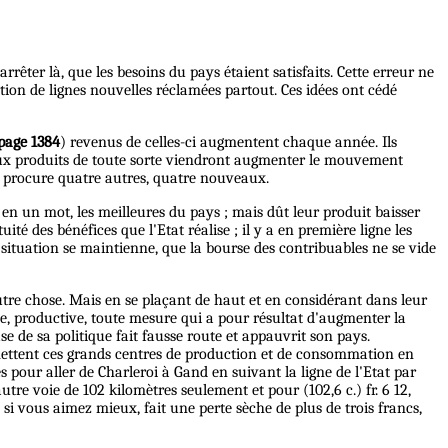
rrêter là, que les besoins du pays étaient satisfaits. Cette erreur ne
ation de lignes nouvelles réclamées partout. Ces idées ont cédé
page 1384
) revenus de celles-ci augmentent chaque année. Ils
aux produits de toute sorte viendront augmenter le mouvement
n procure quatre autres, quatre nouveaux.
, en un mot, les meilleures du pays ; mais dût leur produit baisser
té des bénéfices que l'Etat réalise ; il y a en première ligne les
te situation se maintienne, que la bourse des contribuables ne se vide
utre chose. Mais en se plaçant de haut et en considérant dans leur
e, productive, toute mesure qui a pour résultat d'augmenter la
 de sa politique fait fausse route et appauvrit son pays.
 mettent ces grands centres de production et de consommation en
res pour aller de Charleroi à Gand en suivant la ligne de l'Etat par
utre voie de 102 kilomètres seulement et pour (102,6 c.) fr. 6 12,
 si vous aimez mieux, fait une perte sèche de plus de trois francs,