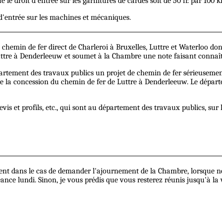
 droit d'entrée sur les garnitures de cardes soit de 50 fr. par 100 ki
s d'entrée sur les machines et mécaniques.
emin de fer direct de Charleroi à Bruxelles, Luttre et Waterloo dont 
Luttre à Denderleeuw et soumet à la Chambre une note faisant connaît
tement des travaux publics un projet de chemin de fer sérieusement é
 de la concession du chemin de fer de Luttre à Denderleeuw. Le départ
devis et profils, etc., qui sont au département des travaux publics, su
nt dans le cas de demander l'ajournement de la Chambre, lorsque nos
éance lundi. Sinon, je vous prédis que vous resterez réunis jusqu'à la v