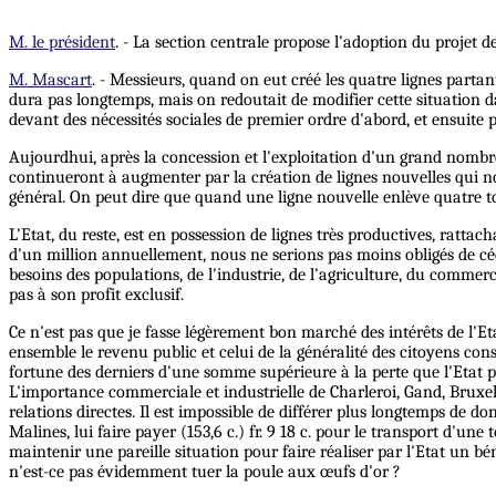
M. le président
. - La section centrale propose l'adoption du projet de
M. Mascart
. - Messieurs, quand on eut créé les quatre lignes partant
dura pas longtemps, mais on redoutait de modifier cette situation da
devant des nécessités sociales de premier ordre d'abord, et ensuite 
Aujourdhui, après la concession et l'exploitation d'un grand nombre 
continueront à augmenter par la création de lignes nouvelles qui 
général. On peut dire que quand une ligne nouvelle enlève quatre t
L'Etat, du reste, est en possession de lignes très productives, ratta
d'un million annuellement, nous ne serions pas moins obligés de céder
besoins des populations, de l'industrie, de l'agriculture, du commerce
pas à son profit exclusif.
Ce n'est pas que je fasse légèrement bon marché des intérêts de l'E
ensemble le revenu public et celui de la généralité des citoyens c
fortune des derniers d'une somme supérieure à la perte que l'Etat p
L'importance commerciale et industrielle de Charleroi, Gand, Bruxe
relations directes. Il est impossible de différer plus longtemps de don
Malines, lui faire payer (153,6 c.) fr. 9 18 c. pour le transport d'un
maintenir une pareille situation pour faire réaliser par l'Etat un bé
n'est-ce pas évidemment tuer la poule aux œufs d'or ?