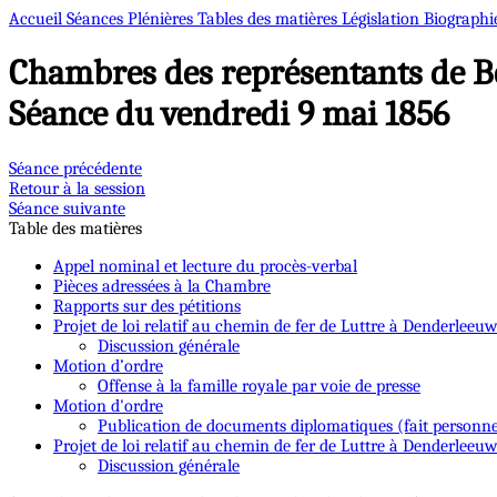
Accueil
Séances Plénières
Tables des matières
Législation
Biographi
Chambres des représentants de B
Séance du vendredi 9 mai 1856
Séance précédente
Retour à la session
Séance suivante
Table des matières
Appel nominal et lecture du procès-verbal
Pièces adressées à la Chambre
Rapports sur des pétitions
Projet de loi relatif au chemin de fer de Luttre à Denderleeu
Discussion générale
Motion d’ordre
Offense à la famille royale par voie de presse
Motion d'ordre
Publication de documents diplomatiques (fait personne
Projet de loi relatif au chemin de fer de Luttre à Denderleeu
Discussion générale