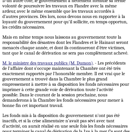
D'un autre côté, le gouvernement a nettement formulé sa ferme
volonté de poursuivre les travaux en Flandre avec la même
ardeur, avec le même ensemble que les travaux accordés à
d'autres provinces. Dès lors, nous devons nous en rapporter à la
loyauté du gouvernement pour qu'il sollicite, en temps opportun,
les crédits nécessaires.
Mais en même temps nous laissons au gouvernement toute la
responsabilité des désastres dont les Flandres et le Hainaut seront
menacés chaque année, et dont ils continueront d'être victimes,
tant que le canal de dérivation ne sera pas complètement achevé.
M. le ministre des travaux publics (M. Dumon)
. - Les précédents
de l'affaire dont s'occupe maintenant la Chambre ont été très
exactement rapportés par l'honorable membre. Il est vrai que le
gouvernement a trouvé dans la Chambre le plus grand
empressement à mettre à sa disposition les fonds nécessaires pour
imprimer à cette grande voie de dérivation toute l'activité
possible. Dans le courant de la session prochaine, nous
demanderons à la Chambre les fonds nécessaires pour mener à
bonne fin cet important travail.
Les fonds mis à la disposition du gouvernement n'ont pas été
inactifs, et si la crise alimentaire n'avait pas sévi avec tant
d'activité, on aurait réalisé en une seule fois les fonds nécessaires
pour terminer le canal de dérivation de la Lys à la mer. Ce sont des