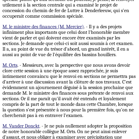
utilement à la section centrale qui a examiné le projet de
concession du chemin de fer de Luttre à Denderleeuw, qui s'en
occuperait comme commission spéciale.
M. le ministre des finances (M. Mercier)
. - Il y a des projets
infiniment plus importants que celui dont l'honorable membre
vient de parler et qui doivent encore être examinés par les
sections. Je demande que celui-ci soit aussi soumis à cet examen.
Il a, au point de vue du trésor d'abord, un grand intérêt, il en a
aussi au point de vue de l'équilibre des bassins houillers.
M. Orts
. - Messieurs, avec la perspective que nous avons devoir
clore cette session à une époque assez rapprochée, je suis
intimement convaincu que le renvoi en sections ne permettra pas
d'arriver à une discussion avant la clôture de nos travaux. C'est
évidemment un ajournement déguisé à la session prochaine que
demande M. le ministre des finances sous prétexte de renvoi aux
sections. Or il me paraît qu'il avait été entendu et loyalement
compris de la part de tout le monde dans cette Chambre, lorsque
la question s'est présentée à nous pour la première fois, qu'on ne
chercherait pas à en entraver l'examen.
M. Vander Donckt
. - Je ne puis nullement adopter la proposition
de notre honorable collègue M. Orts. On ne peut ainsi enlever
d'assaut, et nous obliger à examiner avec précipitation une