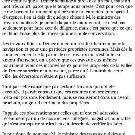
être étonnés que le Démer demande à dire aussi un mot, mais un
mot très court, parce que le temps nous presse. C'est pour cela que
je me bornerai à un point qui présente un caractère tout spécial
d'urgence. J'en ai déjà dit quelque chose à M. le ministre des
travaux publics. Si je prends la parole maintenant, ce n'est pas
seulement pour faire acte de diligence, mais c'est parce que ce qui
se dit ici laisse plus de traces qu'une simple conversation.
Les travaux faits au Démer ont eu un résultat heureux pour la
navigation et pour une partiedes propriétés riveraines. Mais dès le
commencement de la partie de ces travaux qui s'est faite en
amont d'Aerschot, on a prévu que ces travaux eux-mêmes
pourraient avoir des inconvénients pour les propriétés de la vallée
du Démer supérieure à Aerschot, parce qu'à l'endroit de cette
ville, les déversoirs n'étaient pas suffisants.
Tant par cette cause que par certains travaux qui ont été
exécutés, il paraît constant que ces craintes non seulement
n'étaient pas sans fondement, mais se réaliseront dans un avenir
prochain, au grand détriment des propriétés.
J'appuie ces observations sur celles qui m'ont été adressées
récemment par un de nos anciens collègues, magistrat honorable,
qui s'est transporté sur les lieux, à dessein de vérifier les faits.
Je prie donc de nouveau M. le ministre des travaux publics qui