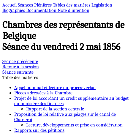
Accueil
Séances Plénières
Tables des matières
Législation
Biographies
Documentation
Note d’intention
Chambres des représentants de
Belgique
Séance du vendredi 2 mai 1856
Séance précédente
Retour à la session
Séance suivante
Table des matières
Appel nominal et lecture du procès-verbal
Pièces adressées à la Chambre
Projet de loi accordant un crédit supplémentaire au budget
du ministère des finances
Rapport de la section centrale
Proposition de loi relative aux péages sur le canal de
Charleroi
Lecture, développements et prise en considération
Rapports sur des pétitions