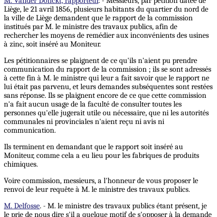
M. Vander Donckt, rapporteur
. - Messieurs, par pétition datée de
Liège, le 21 avril 1856, plusieurs habitants du quartier du nord de
la ville de Liège demandent que le rapport de la commission
institués par M. le ministre des travaux publics, afin de
rechercher les moyens de remédier aux inconvénients des usines
à zinc, soit inséré au Moniteur.
Les pétitionnaires se plaignent de ce qu'ils n'aient pu prendre
communication du rapport de la commission ; ils se sont adressés
à cette fin à M. le ministre qui leur a fait savoir que le rapport ne
lui était pas parvenu, et leurs demandes subséquentes sont restées
sans réponse. Ils se plaignent encore de ce que cette commission
n'a fait aucun usage de la faculté de consulter toutes les
personnes qu'elle jugerait utile ou nécessaire, que ni les autorités
communales ni provinciales n'aient reçu ni avis ni
communication.
Ils terminent en demandant que le rapport soit inséré au
Moniteur, comme cela a eu lieu pour les fabriques de produits
chimiques.
Voire commission, messieurs, a l'honneur de vous proposer le
renvoi de leur requête à M. le ministre des travaux publics.
M. Delfosse
. - M. le ministre des travaux publics étant présent, je
le prie de nous dire s'il a quelque motif de s'opposer à la demande