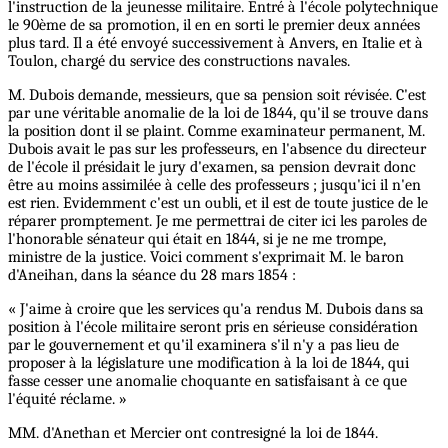
l'instruction de la jeunesse militaire. Entré à l'école polytechnique
le 90ème de sa promotion, il en en sorti le premier deux années
plus tard. Il a été envoyé successivement à Anvers, en Italie et à
Toulon, chargé du service des constructions navales.
M. Dubois demande, messieurs, que sa pension soit révisée. C'est
par une véritable anomalie de la loi de 1844, qu'il se trouve dans
la position dont il se plaint. Comme examinateur permanent, M.
Dubois avait le pas sur les professeurs, en l'absence du directeur
de l'école il présidait le jury d'examen, sa pension devrait donc
être au moins assimilée à celle des professeurs ; jusqu'ici il n'en
est rien. Evidemment c'est un oubli, et il est de toute justice de le
réparer promptement. Je me permettrai de citer ici les paroles de
l'honorable sénateur qui était en 1844, si je ne me trompe,
ministre de la justice. Voici comment s'exprimait M. le baron
d'Aneihan, dans la séance du 28 mars 1854 :
« J'aime à croire que les services qu'a rendus M. Dubois dans sa
position à l'école militaire seront pris en sérieuse considération
par le gouvernement et qu'il examinera s'il n'y a pas lieu de
proposer à la législature une modification à la loi de 1844, qui
fasse cesser une anomalie choquante en satisfaisant à ce que
l'équité réclame. »
MM. d'Anethan et Mercier ont contresigné la loi de 1844.