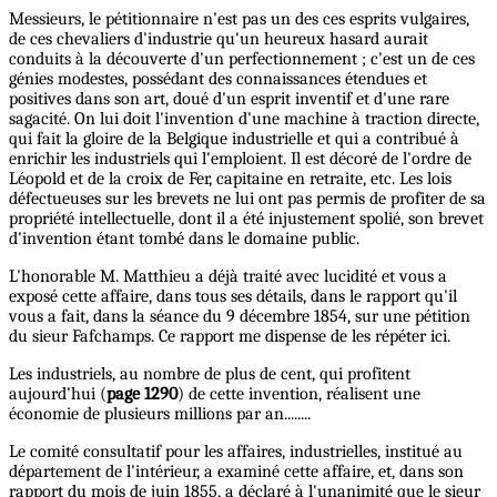
Messieurs, le pétitionnaire n'est pas un des ces esprits vulgaires,
de ces chevaliers d'industrie qu'un heureux hasard aurait
conduits à la découverte d'un perfectionnement ; c'est un de ces
génies modestes, possédant des connaissances étendues et
positives dans son art, doué d'un esprit inventif et d'une rare
sagacité. On lui doit l'invention d'une machine à traction directe,
qui fait la gloire de la Belgique industrielle et qui a contribué à
enrichir les industriels qui l'emploient. Il est décoré de l'ordre de
Léopold et de la croix de Fer, capitaine en retraite, etc. Les lois
défectueuses sur les brevets ne lui ont pas permis de profiter de sa
propriété intellectuelle, dont il a été injustement spolié, son brevet
d'invention étant tombé dans le domaine public.
L'honorable M. Matthieu a déjà traité avec lucidité et vous a
exposé cette affaire, dans tous ses détails, dans le rapport qu'il
vous a fait, dans la séance du 9 décembre 1854, sur une pétition
du sieur Fafchamps. Ce rapport me dispense de les répéter ici.
Les industriels, au nombre de plus de cent, qui profitent
aujourd'hui (
page 1290
) de cette invention, réalisent une
économie de plusieurs millions par an........
Le comité consultatif pour les affaires, industrielles, institué au
département de l'intérieur, a examiné cette affaire, et, dans son
rapport du mois de juin 1855, a déclaré à l'unanimité que le sieur