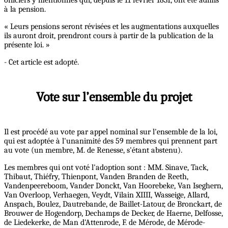
ofliciers y mentionnés qui, depuis le 11 février 1831, ont été admis
à la pension.
« Leurs pensions seront révisées et les augmentations auxquelles
ils auront droit, prendront cours à partir de la publication de la
présente loi. »
- Cet article est adopté.
Vote sur l’ensemble du projet
Il est procédé au vote par appel nominal sur l'ensemble de la loi,
qui est adoptée à l'unanimité des 59 membres qui prennent part
au vote (un membre, M. de Renesse, s'étant abstenu).
Les membres qui ont voté l'adoption sont : MM. Sinave, Tack,
Thibaut, Thiéfry, Thienpont, Vanden Branden de Reeth,
Vandenpeereboom, Vander Donckt, Van Hoorebeke, Van Iseghern,
Van Overloop, Verhaegen, Veydt, Vilain XIIII, Wasseige, Allard,
Anspach, Boulez, Dautrebande, de Baillet-Latour, de Bronckart, de
Brouwer de Hogendorp, Dechamps de Decker, de Haerne, Delfosse,
de Liedekerke, de Man d'Attenrode, F. de Mérode, de Mérode-