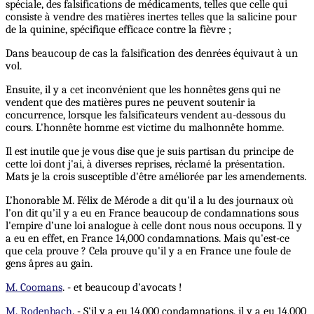
spéciale, des falsifications de médicaments, telles que celle qui
consiste à vendre des matières inertes telles que la salicine pour
de la quinine, spécifique efficace contre la fièvre ;
Dans beaucoup de cas la falsification des denrées équivaut à un
vol.
Ensuite, il y a cet inconvénient que les honnêtes gens qui ne
vendent que des matières pures ne peuvent soutenir ia
concurrence, lorsque les falsificateurs vendent au-dessous du
cours. L'honnête homme est victime du malhonnête homme.
Il est inutile que je vous dise que je suis partisan du principe de
cette loi dont j'ai, à diverses reprises, réclamé la présentation.
Mats je la crois susceptible d'être améliorée par les amendements.
L’honorable M. Félix de Mérode a dit qu'il a lu des journaux où
l’on dit qu’il y a eu en France beaucoup de condamnations sous
l'empire d’une loi analogue à celle dont nous nous occupons. Il y
a eu en effet, en France 14,000 condamnations. Mais qu'est-ce
que cela prouve ? Cela prouve qu'il y a en France une foule de
gens âpres au gain.
M. Coomans
. - et beaucoup d'avocats !
M. Rodenbach
. - S'il y a eu 14,000 condamnations, il y a eu 14,000