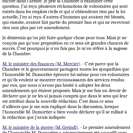
encore dans l'armée. Je prie la Chambre d'examiner cette
question. J'ai reçu plusieurs réclamations de volontaires qui sont
entrés dans les emplois civils et qui n'obtiendront rien par la loi
actuelle, J'en ai reçu d'autres d'hommes qui avaient été blessés,
qui ensuite, avaient fait partie du premier ban et qui ne recevront
rien non plus par cet amendement.
Je désirerais qu'on pût faire quelque chose pour tous. Mais je ne
conçois pas qu'uue proposition en ce sens ait grandes chances de
succès. C'est pourquoi je n’en fais pas. Je m'en réfère à la sagesse
de la Chambre.
M. le ministre des finances (M. Mercier)
. - C'est parce que la
Chambre et le gouvernement partagent toutes les sympathies que
l’honorable M. Dumortier éprouve lui-même pour ces volontaires
et qu'ils veulent se montrer reconnaissants des services rendus
par eux, que nous n'avons pas hésité à adopter les deux
amendements qui étaient proposés. Mais je me fais un devoir de
déclarer que je ne les ai jamais compris que dans le sens qui leur
est attribué dans la nouvelle rédaction. C'est dans ce sens
d'ailleurs que je me suis expliqué dans la discussion, lorsque
l’honorable M. Dumortier a bien voulu déclarer qu'il se ralliait à
la rédaction que j’avais indiquée.
M. le ministre de la guerre (M. Greindl)
. - Le premier amendement
de l’honorable M. Dumortier a nécessairement été accueilli avec