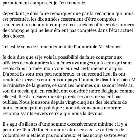
parfaitement compris, et je l'en remercie.
Cependant je dois faire remarquer que par la rédaction qui nous
est présentée, les dix années cesseraient d'être comptées ;
seulemeut on tiendrait compte à ces anciens officiers des années
de campagne qui ne leur étaient pas comptées dans l'état actuel
des choses.
Tel est le sens de l'amendement de l'honorable M. Mercier.
Je dois dire que si je vois la possibilité de faire compter aux
officiers de volontaires les mêmes avantages qu'à ceux qui sont
restés dans l'armée, mon vote leur est certainement acquis.
D'abord ils sont très peu nombreux, et en second lieu, ils ont
rendu des services énnnenis au pays. Comme le disait fort bien M.
le rninistre de la guerre, ce sont ces hommes qui se sont levés au
son du tocsin qui, en réalité, ont constitué notre Belgique comme
elle est. Il est à désirer que de pareils services ne soient pas
oubliés. Nous jouissons depuis vingt-cinq ans des bienfaits de
notre émancipation politique ; nous devons nous montrer
reconnaissants envers ceux à qui nous la devons.
Il s'agit d'ailleurs d'une somme excessivement minime ; il y a
peut-être 15 à 20 fonctionnaires dans ce cas. Les officiers de
volontaires n’étaient pas nombreux, et beaucoup se trouvent