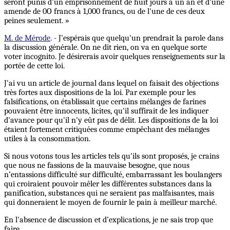
seront punis d'un emprisonnement de huit jours à un an et d'une
amende de 0O francs à 1,000 francs, ou de l'une de ces deux
peines seulement. »
M. de Mérode
. - J'espérais que quelqu'un prendrait la parole dans
la discussion générale. On ne dit rien, on va en quelque sorte
voter incognito. Je désirerais avoir quelques renseignements sur la
portée de cette loi.
J'ai vu un article de journal dans lequel on faisait des objections
très fortes aux dispositions de la loi. Par exemple pour les
falsifications, on établissait que certains mélanges de farines
pouvaient être innocents, licites, qu'il suffirait de les indiquer
d'avance pour qu'il n'y eût pas de délit. Les dispositions de la loi
étaient fortement critiquées comme empêchant des mélanges
utiles à la consommation.
Si nous votons tous les articles tels qu'ils sont proposés, je crains
que nous ne fassions de la mauvaise besogne, que nous
n’entassions difficulté sur difficulté, embarrassant les boulangers
qui croiraient pouvoir mêler les différentes substances dans la
panification, substances qui ne seraient pas malfaisantes, mais
qui donneraient le moyen de fournir le pain à meilleur marché.
En l'absence de discussion et d’explications, je ne sais trop que
faire.