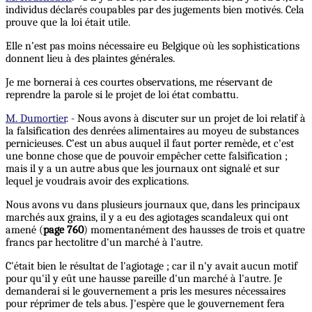
individus déclarés coupables par des jugements bien motivés. Cela
prouve que la loi était utile.
Elle n’est pas moins nécessaire eu Belgique où les sophistications
donnent lieu à des plaintes générales.
Je me bornerai à ces courtes observations, me réservant de
reprendre la parole si le projet de loi état combattu.
M. Dumortier
. - Nous avons à discuter sur un projet de loi relatif à
la falsification des denrées alimentaires au moyeu de substances
pernicieuses. C’est un abus auquel il faut porter remède, et c'est
une bonne chose que de pouvoir empêcher cette falsification ;
mais il y a un autre abus que les journaux ont signalé et sur
lequel je voudrais avoir des explications.
Nous avons vu dans plusieurs journaux que, dans les principaux
marchés aux grains, il y a eu des agiotages scandaleux qui ont
amené (
page 760
) momentanément des hausses de trois et quatre
francs par hectolitre d'un marché à l'autre.
C'était bien le résultat de l'agiotage ; car il n'y avait aucun motif
pour qu'il y eût une hausse pareille d'un marché à l'autre. Je
demanderai si le gouvernement a pris les mesures nécessaires
pour réprimer de tels abus. J'espère que le gouvernement fera