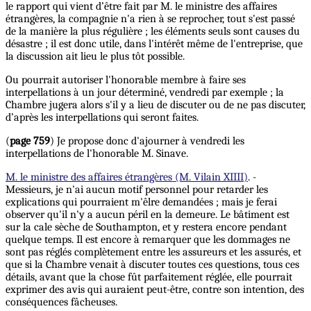
le rapport qui vient d’être fait par M. le ministre des affaires
étrangères, la compagnie n'a rien à se reprocher, tout s'est passé
de la manière la plus régulière ; les éléments seuls sont causes du
désastre ; il est donc utile, dans l'intérêt même de l'entreprise, que
la discussion ait lieu le plus tôt possible.
Ou pourrait autoriser l'honorable membre à faire ses
interpellations à un jour déterminé, vendredi par exemple ; la
Chambre jugera alors s'il y a lieu de discuter ou de ne pas discuter,
d’après les interpellations qui seront faites.
(
page 759
) Je propose donc d'ajourner à vendredi les
interpellations de l'honorable M. Sinave.
M. le ministre des affaires étrangères (M. Vilain XIIII)
. -
Messieurs, je n'ai aucun motif personnel pour retarder les
explications qui pourraient m'êlre demandées ; mais je ferai
observer qu'il n'y a aucun péril en la demeure. Le bâtiment est
sur la cale sèche de Southampton, et y restera encore pendant
quelque temps. Il est encore à remarquer que les dommages ne
sont pas réglés complètement entre les assureurs et les assurés, et
que si la Chambre venait à discuter toutes ces questions, tous ces
détails, avant que la chose fût parfaitement réglée, elle pourrait
exprimer des avis qui auraient peut-être, contre son intention, des
conséquences fâcheuses.