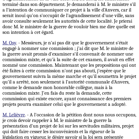
terminé dans son département. Je demanderai à M. le ministre s'il
a l'intention de communiquer ce projet à la ville d'Anvers, car il
serait inouï qu'on s'occupât de l'agrandissement d'une ville, sans
avoir consulte seulement les autorités de cette localité. Je prierai
donc M. le ministre de la guerre de vouloir bien me dire quelle est
son intention à cet égard.
M. Osy
. - Messieurs, je n'ai pas dit que le gouvernement s'était
engagé à nommer une commission ; j'ai dit que M. le ministre de
la guerre avait promis d'examiner s'il convenait de nommer une
commission mixte, et qu'à la suite de cet examen, il avait en effet
nommé une commission. Maintenant que les propositions qui ont
été faites à cette commission n'ont pas abouti, j'espère que le
gouvernement suivra la même marche et qu'il soumettra le projet
qu'il a arrêté, non seulement à l'autorité communale d'Anvers,
comme le demande mon honorable collègue, mais à la
commission mixte. J'en fais du reste la demande, cette
commission qui existe encore, ayant connaissance des premiers
projets pourra examiner celui que le gouvernement a adopté.
M. Lelièvre
. - A l'occasion de la pétition dont nous nous occupons,
je crois devoir rappeler à M. le ministre de la guerre la
présentation d'un projet de loi sur les servitudes militaires, projet
qui doit faire cesser les inconvénients et la rigueur de la
législation en vigueur, je désire savoir si la loi sera présentée