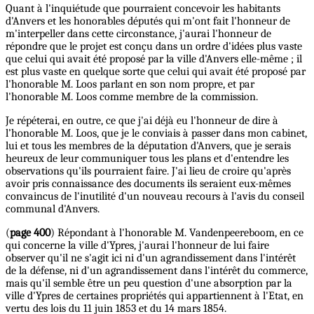
Quant à l'inquiétude que pourraient concevoir les habitants
d'Anvers et les honorables députés qui m'ont fait l'honneur de
m'interpeller dans cette circonstance, j'aurai l'honneur de
répondre que le projet est conçu dans un ordre d'idées plus vaste
que celui qui avait été proposé par la ville d'Anvers elle-même ; il
est plus vaste en quelque sorte que celui qui avait été proposé par
l'honorable M. Loos parlant en son nom propre, et par
l'honorable M. Loos comme membre de la commission.
Je répéterai, en outre, ce que j'ai déjà eu l'honneur de dire à
l’honorable M. Loos, que je le conviais à passer dans mon cabinet,
lui et tous les membres de la députation d'Anvers, que je serais
heureux de leur communiquer tous les plans et d'entendre les
observations qu'ils pourraient faire. J'ai lieu de croire qu'après
avoir pris connaissance des documents ils seraient eux-mêmes
convaincus de l'inutilité d'un nouveau recours à l'avis du conseil
communal d'Anvers.
(
page 400
) Répondant à l'honorable M. Vandenpeereboom, en ce
qui concerne la ville d'Ypres, j'aurai l'honneur de lui faire
observer qu'il ne s'agit ici ni d'un agrandissement dans l'intérêt
de la défense, ni d'un agrandissement dans l'intérêt du commerce,
mais qu'il semble être un peu question d'une absorption par la
ville d'Ypres de certaines propriétés qui appartiennent à l'Etat, en
vertu des lois du 11 juin 1853 et du 14 mars 1854.