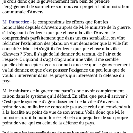
Je crois donc que le gouvernement fera bien de prendre
l'engagement de soumettre son nouveau projet à l'administration
communale d'Anvers.
M. Dumortier
. - Je comprendrais les efforts que font les
honorables députés d'Anvers auprès de M. le ministre de la guerre,
s'il s'agissait d'enlever quelque chose à la ville d'Anvers. Je
comprendrais parfaitement que dans un cas semblable, on vînt
réclamer l'exhibition des plans, on vînt demander que la ville fût
consultée. Mais ici s'agit-il d'enlever quelque chose à la ville
d'Anvers ? Non, il s'agit de lui donner du terrain, de l'air et de
l'espace. Or, quand il s'agit d'agrandir une ville, il me semble
qu'elle doit accepter avec reconnaissance ce que le gouvernement
va lui donner, et que c'est pousser l'exigence un peu loin que de
vouloir intervenir dans les projets qui intéressent la défense du
pays.
M. le ministre de la guerre me paraît donc avoir complètement
raison dans le système qu'il défend. En effet, que peut-il arriver ?
C'est que le système d'agrandissement de la ville d'Anvers au
point de vue militaire ne concorde pas avec celui qui conviendrait
à la localité au point de vue de son avenir. Voilà donc que M. le
ministre aurait la main forcée, et cela au préjudice de son propre
point de vue, qui est celui de la défense du pays.