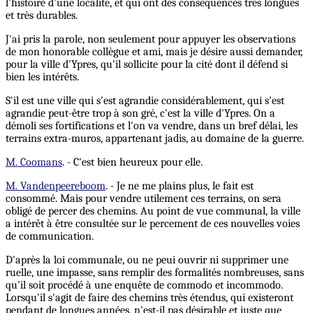
l'histoire d'une localité, et qui ont des conséquences très longues
et très durables.
J'ai pris la parole, non seulement pour appuyer les observations
de mon honorable collègue et ami, mais je désire aussi demander,
pour la ville d'Ypres, qu'il sollicite pour la cité dont il défend si
bien les intérêts.
S'il est une ville qui s'est agrandie considérablement, qui s'est
agrandie peut-être trop à son gré, c'est la ville d'Ypres. On a
démoli ses fortifications et l'on va vendre, dans un bref délai, les
terrains extra-muros, appartenant jadis, au domaine de la guerre.
M. Coomans
. - C'est bien heureux pour elle.
M. Vandenpeereboom
. - Je ne me plains plus, le fait est
consommé. Mais pour vendre utilement ces terrains, on sera
obligé de percer des chemins. Au point de vue communal, la ville
a intérêt à être consultée sur le percement de ces nouvelles voies
de communication.
D'après la loi communale, ou ne peui ouvrir ni supprimer une
ruelle, une impasse, sans remplir des formalités nombreuses, sans
qu'il soit procédé à une enquête de commodo et incommodo.
Lorsqu'il s'agit de faire des chemins très étendus, qui existeront
pendant de longues années, n'est-il pas désirable et juste que