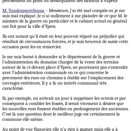
précisément au point où débarquaient des bateaux à vapeur.
M. Vandenpeereboom
. - Messieurs, j'ai été mal compris ou je me
suis mal expliqué. Je n'ai nullement à me plaindre de ce que M. le
ministre de la guerre en particulier et le cabinet actuel en général
ont fait pour la ville d'Ypres.
Ils ont autant qu'il était en leur pouvoir réparé un préjudice qui
résultait de circonstances forcées, et je suis heureux de saisir cette
occasion pour les en remercier.
Je me suis borné à demander si le département de la guerre et
l'administration du domaine chargée de la vente des terrains
autour de la ci-devant place d'Ypres, ne pourraient pas s'entendre
avec l'administration communale en ce qui concerne le
percement des rues ou chemins à établir sur l'emplacement des
ouvrages extérieurs. Il y a là un intérêt communal très
caraclérisé.
Si, par exemple, on arrivait un jour à supprimer les octrois et par
conséquent à combler les fossés, il serait vivement à désirer que
les nouvelles rues fussent établies en prolongement des anciennes.
C'est là une question dont le meilleur juge est certainement la
commune elle-même.
Au point de vue financier, elle n'a rien à gagner, mais elle a à