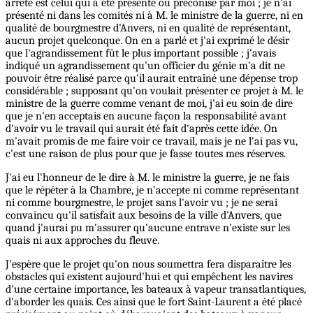
arrêté est celui qui a été présenté ou préconisé par moi ; je n'ai
présenté ni dans les comités ni à M. le ministre de la guerre, ni en
qualité de bourgmestre d'Anvers, ni en qualité de représentant,
aucun projet quelconque. On en a parlé et j'ai exprimé le désir
que l'agrandissement fût le plus important possible ; j'avais
indiqué un agrandissement qu'un officier du génie m'a dit ne
pouvoir être réalisé parce qu'il aurait entraîné une dépense trop
considérable ; supposant qu'on voulait présenter ce projet à M. le
ministre de la guerre comme venant de moi, j'ai eu soin de dire
que je n'en acceptais en aucune façon la responsabilité avant
d'avoir vu le travail qui aurait été fait d'après cette idée. On
m'avait promis de me faire voir ce travail, mais je ne l'ai pas vu,
c'est une raison de plus pour que je fasse toutes mes réserves.
J'ai eu l'honneur de le dire à M. le ministre la guerre, je ne fais
que le répéter à la Chambre, je n'accepte ni comme représentant
ni comme bourgmestre, le projet sans l'avoir vu ; je ne serai
convaincu qu'il satisfait aux besoins de la ville d'Anvers, que
quand j'aurai pu m'assurer qu'aucune entrave n'existe sur les
quais ni aux approches du fleuve.
J'espère que le projet qu'on nous soumettra fera disparaître les
obstacles qui existent aujourd'hui et qui empêchent les navires
d'une certaine importance, les bateaux à vapeur transatlantiques,
d'aborder les quais. Ces ainsi que le fort Saint-Laurent a été placé