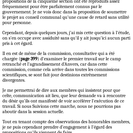
propositions de la cinquième section ont été reproduits assez
fréquemment pour être parfaitement connus par le
gouvernement. Je ne vois donc dans la proposition de soumettre
le projet au conseil communal qu'une cause de retard sans utilité
pour personne.
Cependant, depuis quelques jours, j'ai mis cette question à l'étude,
on s'en occupe avec assiduité sans qu'il y ait jusqu'ici aucun parti
pris à cet égard.
Il en est de même de la commission, consultative qui a été
chargée (
page 399
) d'examiner le premier travail sur le camp
retranché et l'agrandissement d'Anvers, car dans cette
commission, comme cela arrive dans toutes les commissions
scientifiques, se sont fait-jour destinions extrêmement
divergentes.
Je me permettrai de dire aux membres qui insistent pour que
celte, communication ait lieu, que leur demande va à rencontre
du désir qu'ils ont manifesté de voir accélérer l'exécution de ce
travail. Si nous Suivions cette marche, nous ne pourrions pas
aboutir dans la session actuelle.
Tout en tenant compte des observations des honorables membres,
je ne puis cependant prendre d'engagement à l'égard des
propositions qu'ils viennent de faire.