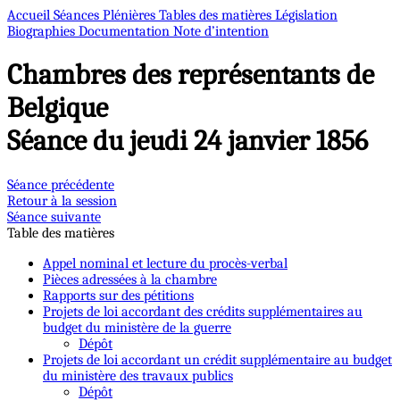
Accueil
Séances Plénières
Tables des matières
Législation
Biographies
Documentation
Note d’intention
Chambres des représentants de
Belgique
Séance du jeudi 24 janvier 1856
Séance précédente
Retour à la session
Séance suivante
Table des matières
Appel nominal et lecture du procès-verbal
Pièces adressées à la chambre
Rapports sur des pétitions
Projets de loi accordant des crédits supplémentaires au
budget du ministère de la guerre
Dépôt
Projets de loi accordant un crédit supplémentaire au budget
du ministère des travaux publics
Dépôt