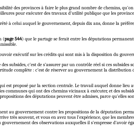
 possibilité des provinces à faire le plus grand nombre de chemins, qu'on
illeures pour exécuter des travaux d'utilité publique que les provinc
rrêté à celui auquel le gouvernement, depuis dix ans, donne la préféren
n (
page 544
) que le partage se ferait entre les députations permanent
missible.
ouvoir exécutif sur les crédits qui sont mis à la disposition du gouver
es subsides, c'est de s'assurer par un contrôle réel si ces subsides s
certitude complète : c'est de réserver au gouvernement la distribution
i est proposé par la section centrale. Le travail auquel donne lieu au
s communes qui ont des chemins vicinaux à exécuter, et des subside
opositions des députations peuvent être admises, parce qu'elles sont 
ement au gouvernement contre les propositions de la députation perma
 arrive très souvent, et vous en avez tous l'expérience, que les mem
d au gouvernement des observations auxquelles il s'empresse d'avoir éga