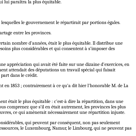
 lui paraîtra la plus équitable.
 lesquelles le gouvernement le répartirait par portions égales.
artage entre les provinces.
ain nombre d'années, était le plus équitable. Il distribue une
 besoins plus considérables et qui consentent à s'imposer des
ne appréciation qui avait été faite sur une dizaine d'exercices, en
t attendait des députations un travail spécial qui faisait
part dans le crédit.
t en 1853 ; contrairement à ce qu'a dit hier l'honorable M. de La
tait le plus équitable : c'est-à dire la répartition, dans une
Vous comprenez que s'il en était autrement, les provinces les plus
auvres, ce qui amènerait nécessairement une répartition injuste.
s considérables, qui peuvent par conséquent, non pas seulement
 ressources, le Luxembourg, Namur, le Limbourg, qui ne peuvent pas