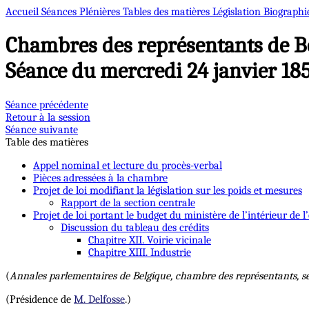
Accueil
Séances Plénières
Tables des matières
Législation
Biographi
Chambres des représentants de B
Séance du mercredi 24 janvier 18
Séance précédente
Retour à la session
Séance suivante
Table des matières
Appel nominal et lecture du procès-verbal
Pièces adressées à la chambre
Projet de loi modifiant la législation sur les poids et mesures
Rapport de la section centrale
Projet de loi portant le budget du ministère de l’intérieur de l
Discussion du tableau des crédits
Chapitre XII. Voirie vicinale
Chapitre XIII. Industrie
(
Annales parlementaires de Belgique, chambre des représentants, s
(Présidence de
M. Delfosse
.)