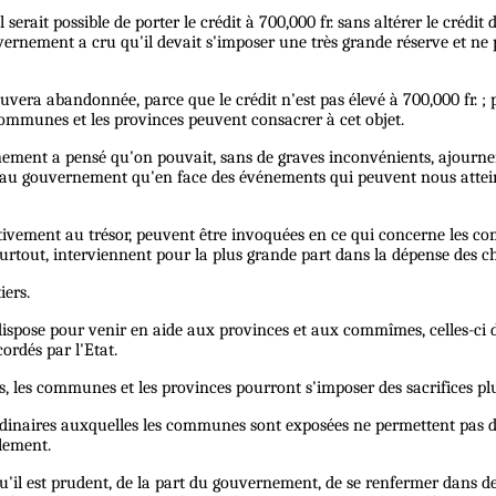
 serait possible de porter le crédit à 700,000 fr. sans altérer le créd
vernement a cru qu'il devait s'imposer une très grande réserve et ne 
 trouvera abandonnée, parce que le crédit n'est pas élevé à 700,000 fr.
communes et les provinces peuvent consacrer à cet objet.
rnement a pensé qu'on pouvait, sans de graves inconvénients, ajourne
au gouvernement qu'en face des événements qui peuvent nous atteindre
lativement au trésor, peuvent être invoquées en ce qui concerne les c
surtout, interviennent pour la plus grande part dans la dépense des 
iers.
dispose pour venir en aide aux provinces et aux commîmes, celles-ci d
ordés par l'Etat.
s, les communes et les provinces pourront s'imposer des sacrifices pl
raordinaires auxquelles les communes sont exposées ne permettent pas d
ulement.
qu'il est prudent, de la part du gouvernement, de se renfermer dans d