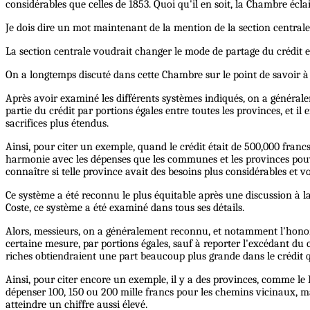
considérables que celles de 1853. Quoi qu'il en soit, la Chambre écla
Je dois dire un mot maintenant de la mention de la section centrale 
La section centrale voudrait changer le mode de partage du crédit et 
On a longtemps discuté dans cette Chambre sur le point de savoir à qu
Après avoir examiné les différents systèmes indiqués, on a générale
partie du crédit par portions égales entre toutes les provinces, et i
sacrifices plus étendus.
Ainsi, pour citer un exemple, quand le crédit était de 500,000 franc
harmonie avec les dépenses que les communes et les provinces pouva
connaître si telle province avait des besoins plus considérables et vo
Ce système a été reconnu le plus équitable après une discussion à 
Coste, ce système a été examiné dans tous ses détails.
Alors, messieurs, on a généralement reconnu, et notamment l'honora
certaine mesure, par portions égales, sauf à reporter l'excédant du c
riches obtiendraient une part beaucoup plus grande dans le crédit q
Ainsi, pour citer encore un exemple, il y a des provinces, comme le 
dépenser 100, 150 ou 200 mille francs pour les chemins vicinaux, m
atteindre un chiffre aussi élevé.