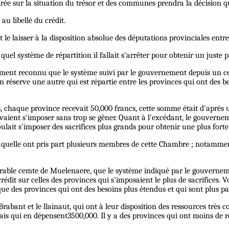
irée sur la situation du trésor et des communes prendra la décision qui
au libellé du crédit.
le laisser à la disposition absolue des députations provinciales entre
el système de répartition il fallait s'arrêter pour obtenir un juste p
ment reconnu que le système suivi par le gouvernement depuis un cert
l en réserve une autre qui est répartie entre les provinces qui ont des
s, chaque province recevait 50,000 francs, cette somme était d'après u
ient s'imposer sans trop se gêner. Quant à l'excédant, le gouvernemen
ulait s'imposer des sacrifices plus grands pour obtenir une plus forte 
laquelle ont pris part plusieurs membres de cette Chambre ; notammen
ble cemte de Muelenaere, que le système indiqué par le gouvernement é
rédit sur celles des provinces qui s'imposaient le plus de sacrifices. 
ue des provinces qui ont des besoins plus étendus et qui sont plus p
Brabant et le llainaut, qui ont à leur disposition des ressources trè
ais qui en dépensent3500,000. Il y a des provinces qui ont moins de