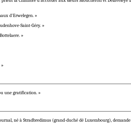
 prient la Chambre d'accorder aux sieurs Moucheron et Delaveleye l
aux d'Erwelegen. »
udenhove-Saint-Géry. »
ottelaere. »
 »
 une gratification. »
ournal, né à Stradbredimus (grand-duché dé Luxembourg), demande la