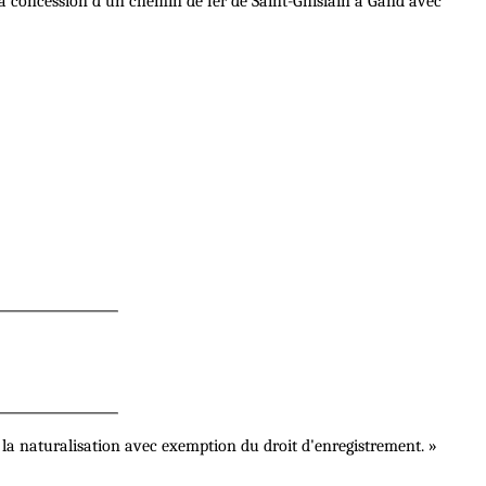
a concession d'un chemin de fer de Saint-Ghislain à Gand avec
 naturalisation avec exemption du droit d'enregistrement. »