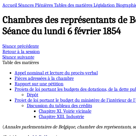
Accueil
Séances Plénières
Tables des matières
Législation
Biographi
Chambres des représentants de B
Séance du lundi 6 février 1854
Séance précédente
Retour à la session
Séance suivante
Table des matières
Appel nominal et lecture du procès-verbal
Pièces adressées à la chambre
Rapport sur une pétition
Projets de loi portant les budgets des dotations, de la dette pu
Dépôt
Projet de loi portant le budget du ministère de l’intérieur de l
Discussion du tableau des crédits
Chapitre XI. Voirie vicinale
Chapitre XIII. Industrie
(
Annales parlementaires de Belgique, chambre des représentants, s