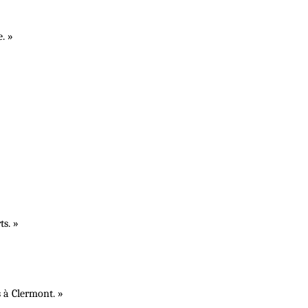
. »
s. »
à Clermont. »