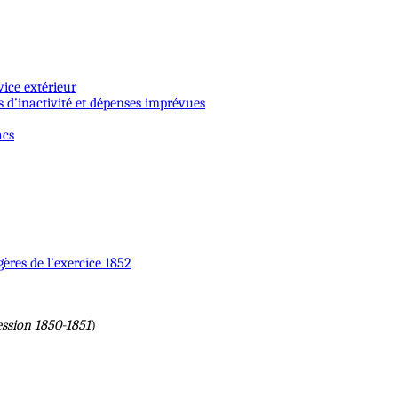
vice extérieur
s d’inactivité et dépenses imprévues
acs
gères de l’exercice 1852
ession 1850-1851
)