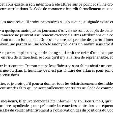
et abus existe, si son intention a été attirée sur ce point et s'il ne c
ns leurs attributions. Le Code de commerce interdit formellement aux 
les mesures qu'il croira nécessaires si l'abus que j'ai signalé existe en
l y a quelques mois que les journaux d'Anvers se sont occupés de cet
 de commerce ne peuvent assurément exercer d'autres attributions que c
ont aucun fondement. On les a accusés de prendre des parts d'intérêt
avoir une part dans une société anonyme, dans un navire sans être direc
, par exemple, un agent de change qui était trésorier d'une banque. C
rien de la direction, je crois qu'il n'y a là rien de répréhensible, 
r leur compte. De tout temps les affaires se sont faites ainsi : un cou
née ou dans la huitaine. Ce n'est pas là faire des affaires pour son co
 accusations.
ffaire, et je crois qu'il pourra donner tous les éclaircissements dési
tent sur des faits qui ne sont nullement contraires au Code de commerc
et, messieurs, le gouvernement a été informé, il y aplusieurs mois, q
chambres syndicales pour prémunir les courtiers contre les conséquen
cales de veiller attentivement à l'observation des dispositions du C