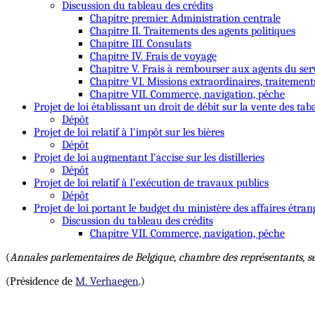
Discussion du tableau des crédits
Chapitre premier. Administration centrale
Chapitre II. Traitements des agents politiques
Chapitre III. Consulats
Chapitre IV. Frais de voyage
Chapitre V. Frais à rembourser aux agents du ser
Chapitre VI. Missions extraordinaires, traitement
Chapitre VII. Commerce, navigation, pêche
Projet de loi établissant un droit de débit sur la vente des tab
Dépôt
Projet de loi relatif à l'impôt sur les bières
Dépôt
Projet de loi augmentant l’accise sur les distilleries
Dépôt
Projet de loi relatif à l’exécution de travaux publics
Dépôt
Projet de loi portant le budget du ministère des affaires étran
Discussion du tableau des crédits
Chapitre VII. Commerce, navigation, pêche
(
Annales parlementaires de Belgique, chambre des représentants, s
(Présidence de
M. Verhaegen
.)