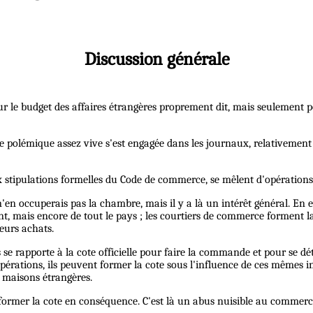
Discussion générale
sur le budget des affaires étrangères proprement dit, mais seulement 
ne polémique assez vive s'est engagée dans les journaux, relativemen
x stipulations formelles du Code de commerce, se mêlent d'opération
 je n'en occuperais pas la chambre, mais il y a là un intérêt général. E
nt, mais encore de tout le pays ; les courtiers de commerce forment la c
eurs achats.
es se rapporte à la cote officielle pour faire la commande et pour s
érations, ils peuvent former la cote sous l'influence de ces mêmes in
 maisons étrangères.
former la cote en conséquence. C'est là un abus nuisible au commerce