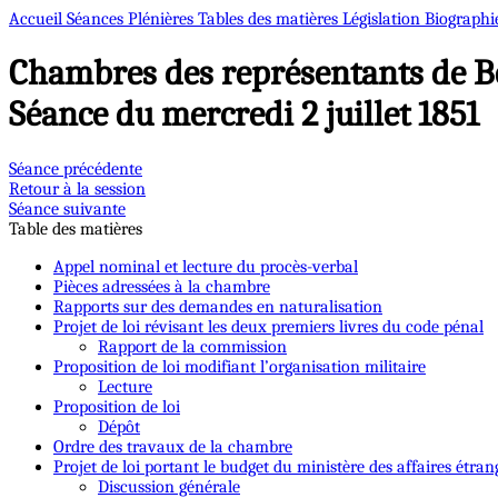
Accueil
Séances Plénières
Tables des matières
Législation
Biographi
Chambres des représentants de B
Séance du mercredi 2 juillet 1851
Séance précédente
Retour à la session
Séance suivante
Table des matières
Appel nominal et lecture du procès-verbal
Pièces adressées à la chambre
Rapports sur des demandes en naturalisation
Projet de loi révisant les deux premiers livres du code pénal
Rapport de la commission
Proposition de loi modifiant l’organisation militaire
Lecture
Proposition de loi
Dépôt
Ordre des travaux de la chambre
Projet de loi portant le budget du ministère des affaires étran
Discussion générale