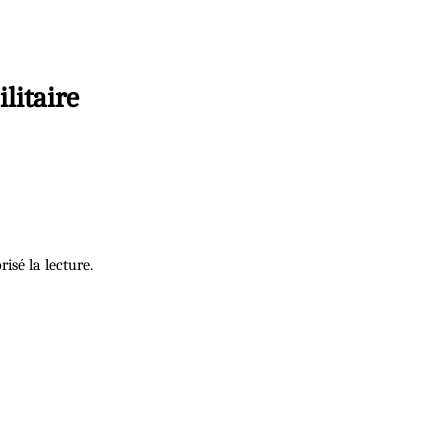
litaire
isé la lecture.