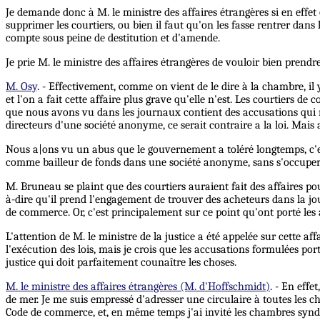
Je demande donc à M. le ministre des affaires étrangères si en effet c
supprimer les courtiers, ou bien il faut qu'on les fasse rentrer da
compte sous peine de destitution et d'amende.
Je prie M. le ministre des affaires étrangères de vouloir bien prendre 
M. Osy
. - Effectivement, comme on vient de le dire à la chambre, i
et l'on a fait cette affaire plus grave qu'elle n'est. Les courtiers
que nous avons vu dans les journaux contient des accusations qui n'
directeurs d'une société anonyme, ce serait contraire a la loi. Mais 
Nous a|ons vu un abus que le gouvernement a toléré longtemps, c'est
comme bailleur de fonds dans une société anonyme, sans s'occuper en 
M. Bruneau se plaint que des courtiers auraient fait des affaires pou
à-dire qu'il prend l'engagement de trouver des acheteurs dans la jour
de commerce. Or, c'est principalement sur ce point qu'ont porté les
L'attention de M. le ministre de la justice a été appelée sur cette a
l'exécution des lois, mais je crois que les accusations formulées por
justice qui doit parfaitement counaître les choses.
M. le ministre des affaires étrangères (M. d'Hoffschmidt)
. - En eff
de mer. Je me suis empressé d'adresser une circulaire à toutes les 
Code de commerce, et, en même temps j'ai invité les chambres syndi