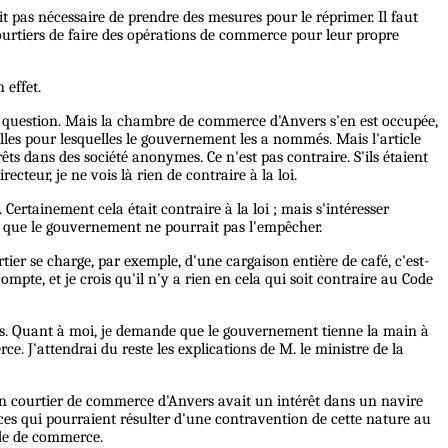
roit pas nécessaire de prendre des mesures pour le réprimer. Il faut
courtiers de faire des opérations de commerce pour leur propre
 effet.
te question. Mais la chambre de commerce d'Anvers s'en est occupée,
elles pour lesquelles le gouvernement les a nommés. Mais l'article
s dans des société anonymes. Ce n'est pas contraire. S'ils étaient
teur, je ne vois là rien de contraire à la loi.
ertainement cela était contraire à la loi ; mais s'intéresser
et que le gouvernement ne pourrait pas l'empêcher.
rtier se charge, par exemple, d'une cargaison entière de café, c'est-
mpte, et je crois qu'il n'y a rien en cela qui soit contraire au Code
rables. Quant à moi, je demande que le gouvernement tienne la main à
e. J'attendrai du reste les explications de M. le ministre de la
u'un courtier de commerce d'Anvers avait un intérêt dans un navire
ces qui pourraient résulter d'une contravention de cette nature au
ode de commerce.