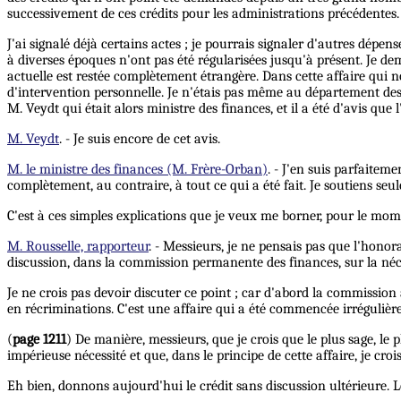
successivement de ces crédits pour les administrations précédentes.
J'ai signalé déjà certains actes ; je pourrais signaler d'autres dépen
à diverses époques n'ont pas été régularisées jusqu'à présent. Je de
actuelle est restée complètement étrangère. Dans cette affaire qui nou
d'intervention personnelle. Je n'étais pas même au département de
M. Veydt qui était alors ministre des finances, et il a été d'avis qu
M. Veydt
. - Je suis encore de cet avis.
M. le ministre des finances (M. Frère-Orban)
. - J'en suis parfaitem
complètement, au contraire, à tout ce qui a été fait. Je soutiens se
C'est à ces simples explications que je veux me borner, pour le mom
M. Rousselle, rapporteur
. - Messieurs, je ne pensais pas que l'hono
discussion, dans la commission permanente des finances, sur la néces
Je ne crois pas devoir discuter ce point ; car d'abord la commission a
en récriminations. C'est une affaire qui a été commencée irrégulièr
(
page 1211
) De manière, messieurs, que je crois que le plus sage, le
impérieuse nécessité et que, dans le principe de cette affaire, je cro
Eh bien, donnons aujourd'hui le crédit sans discussion ultérieure.