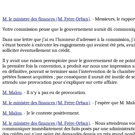
M. le ministre des finances (M. Frère-Orban)
. - Messieurs, le rappo
Votre commission pense que le gouvernement aurait dû communiquer, 
Dans une lettre que j’ai eu l’honneur d'adresser à la commission, j'a
s'étant bornée à exécuter les engagements qui avaient été pris, ava
solliciter éventuellement un crédit.
Il y avait une raison peremptoire pour le gouvernement de ne point 
la première fois la convention, a produit sur nous une impression 
en définitive, pouvait se terminer sans l'intervention de la chambre
prêtées fussent acquittées ; par conséquent il aurait été inutile de 
attendu une provocation pour s'expliquer sur cette affaire.
M. Malou
. - Il n'y a pas eu de provocation.
M. le ministre des finances (M. Frère-Orban)
. - J'espère que M. Mal
M. Malou
. - Je le conteste positivement.
M. le ministre des finances (M. Frère-Orban)
. - Nous attendrons vos
communiquer immédiatement des faits posés par une administration p
des crédits qui n'ont point été demandés depuis un très grand nombr