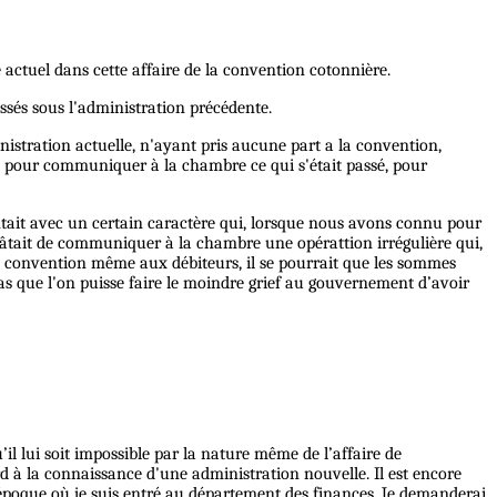
 actuel dans cette affaire de la convention cotonnière.
sés sous l'administration précédente.
inistration actuelle, n'ayant pris aucune part a la convention,
ble pour communiquer à la chambre ce qui s'était passé, pour
entait avec un certain caractère qui, lorsque nous avons connu pour
 hâtait de communiquer à la chambre une opérattion irrégulière qui,
 la convention même aux débiteurs, il se pourrait que les sommes
 pas que l'on puisse faire le moindre grief au gouvernement d’avoir
il lui soit impossible par la nature même de l’affaire de
 à la connaissance d'une administration nouvelle. Il est encore
'époque où je suis entré au département des finances. Je demanderai