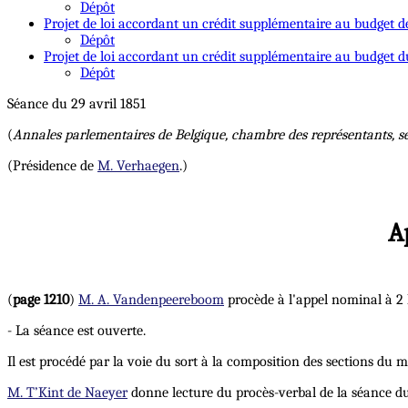
Dépôt
Projet de loi accordant un crédit supplémentaire au budget d
Dépôt
Projet de loi accordant un crédit supplémentaire au budget du
Dépôt
Séance du 29 avril 1851
(
Annales parlementaires de Belgique, chambre des représentants, s
(Présidence de
M. Verhaegen
.)
A
(
page 1210
)
M. A. Vandenpeereboom
procède à l'appel nominal à 2 
- La séance est ouverte.
Il est procédé par la voie du sort à la composition des sections du mo
M. T’Kint de Naeyer
donne lecture du procès-verbal de la séance du 