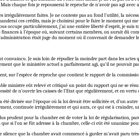
 Mais chaque fois je repousserai le reproche de n'avoir pas agi avec
ses irrégulièrement faites. Je ne conteste pas au fond l'utilité, la né
manderai ces crédits, mais je choisirai pour le faire le moment qui m
s occupe particulièrement, j'ai une entière liberté d'esprit, je suis to
s finances à l'époque où, suivant certains membres, on aurait dû co
e l'administration était juge du moment où il convenait de demander le
ent convaincu. Je suis loin de répudier la moindre part dans les actes 
ulement que le ministère actuel a parfaitement agi, qu'il ne pouvait pa
ent, sur l'espèce de reproche que contient le rapport de la commissio
rable ministre eût relevé et critiqué un point du rapport qui ne se ré
sité de n'ouvrir les caisses de l'Etat que régulièrement, et en vertu 
 été divisée sur l'époque où la loi devait être sollicitée et, d'un autre
ement, continuée irrégulièrement et qui aura, ce qui est à craindre, 
 plus prudent pour la chambre est de voter la loi de régularisation, p
is que si l'on se fût adresse à la chambre, celle-ci eût été unanime pour
 Le silence que la chambre avait commencé à garder m'avait paru très 