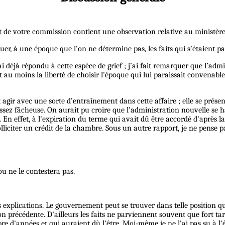
rt de votre commission contient une observation relative au ministère
à une époque que l'on ne détermine pas, les faits qui s'étaient pas
i déjà répondu à cette espèce de grief ; j’ai fait remarquer que l’adm
it au moins la liberté de choisir l'époque qui lui paraissait convena
agir avec une sorte d’entraînement dans cette affaire ; elle se prés
assez fâcheuse. On aurait pu croire que l'administration nouvelle se
. En effet, à l'expiration du terme qui avait dû être accordé d'après
solliciter un crédit de la chambre. Sous un autre rapport, je ne pense
ou ne le contestera pas.
 explications. Le gouvernement peut se trouver dans telle position qu’
récédente. D’ailleurs les faits ne parviennent souvent que fort tard
e d'années et qui auraient dù l'être. Moi-même je ne l'ai pas su à l