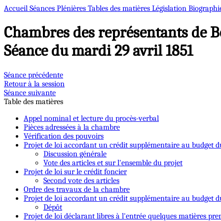
Accueil
Séances Plénières
Tables des matières
Législation
Biographi
Chambres des représentants de B
Séance du mardi 29 avril 1851
Séance précédente
Retour à la session
Séance suivante
Table des matières
Appel nominal et lecture du procès-verbal
Pièces adressées à la chambre
Vérification des pouvoirs
Projet de loi accordant un crédit supplémentaire au budget d
Discussion générale
Vote des articles et sur l'ensemble du projet
Projet de loi sur le crédit foncier
Second vote des articles
Ordre des travaux de la chambre
Projet de loi accordant un crédit supplémentaire au budget du
Dépôt
Projet de loi déclarant libres à l'entrée quelques matières pre