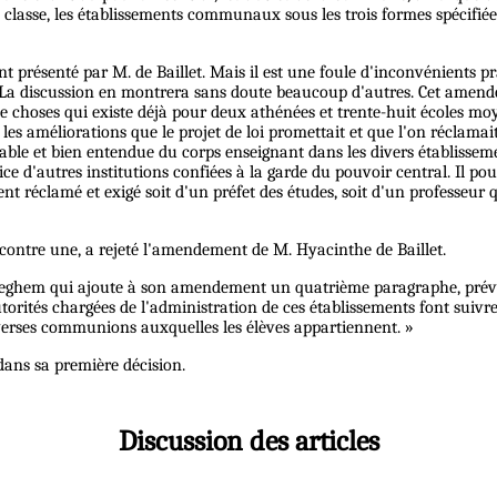
lasse, les établissements communaux sous les trois formes spécifiées pa
t présenté par M. de Baillet. Mais il est une foule d'inconvénients pr
 La discussion en montrera sans doute beaucoup d'autres. Cet amendem
hoses qui existe déjà pour deux athénées et trente-huit écoles moyen
 les améliorations que le projet de loi promettait et que l'on réclamai
quitable et bien entendue du corps enseignant dans les divers établis
udice d'autres institutions confiées à la garde du pouvoir central. Il 
 réclamé et exigé soit d'un préfet des études, soit d'un professeur qu
ix contre une, a rejeté l'amendement de M. Hyacinthe de Baillet.
Tilleghem qui ajoute à son amendement un quatrième paragraphe, prévoy
orités chargées de l'administration de ces établissements font suivre 
diverses communions auxquelles les élèves appartiennent. »
 dans sa première décision.
Discussion des articles