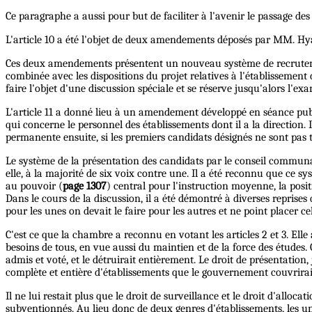
Ce paragraphe a aussi pour but de faciliter à l'avenir le passage d
L'article 10 a été l'objet de deux amendements déposés par MM. Hyac
Ces deux amendements présentent un nouveau système de recrutement
combinée avec les dispositions du projet relatives à l'établissement
faire l'objet d'une discussion spéciale et se réserve jusqu'alors l'e
L'article 11 a donné lieu à un amendement développé en séance pub
qui concerne le personnel des établissements dont il a la direction.
permanente ensuite, si les premiers candidats désignés ne sont pas
Le système de la présentation des candidats par le conseil communal 
elle, à la majorité de six voix contre une. Il a été reconnu que ce 
au pouvoir (
page 1307
) central pour l'instruction moyenne, la posi
Dans le cours de la discussion, il a été démontré à diverses reprise
pour les unes on devait le faire pour les autres et ne point placer ce
C'est ce que la chambre a reconnu en votant les articles 2 et 3. Ell
besoins de tous, en vue aussi du maintien et de la force des études. 
admis et voté, et le détruirait entièrement. Le droit de présentation,
complète et entière d'établissements que le gouvernement couvrirai
Il ne lui restait plus que le droit de surveillance et le droit d'alloc
subventionnés. Au lieu donc de deux genres d'établissements, les un