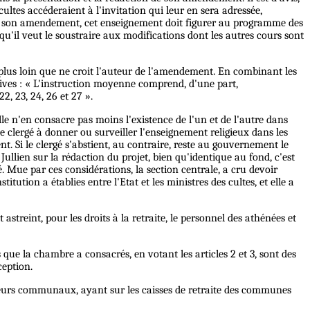
 cultes accéderaient à l'invitation qui leur en sera adressée,
dans son amendement, cet enseignement doit figurer au programme des
t qu'il veut le soustraire aux modifications dont les autres cours sont
 plus loin que ne croit l'auteur de l'amendement. En combinant les
latives : « L'instruction moyenne comprend, d'une part,
22, 23, 24, 26 et 27 ».
le n'en consacre pas moins l'existence de l'un et de l'autre dans
e clergé à donner ou surveiller l'enseignement religieux dans les
nt. Si le clergé s'abstient, au contraire, reste au gouvernement le
llien sur la rédaction du projet, bien qu'identique au fond, c'est
é. Mue par ces considérations, la section centrale, a cru devoir
tution a établies entre l'Etat et les ministres des cultes, et elle a
streint, pour les droits à la retraite, le personnel des athénées et
 que la chambre a consacrés, en votant les articles 2 et 3, sont des
ception.
sseurs communaux, ayant sur les caisses de retraite des communes