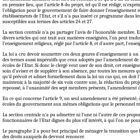
en premier lieu, que l'article 8 du projet, tel qu'il est rédigé, n'exp
l'obligation pour le gouvernement de faire donner l'enseignement re
établissements de l'Etat, et s'il n'a pas inséré ce programme dans les
susceptibles aux termes des articles 24 et 27.
La section centrale n'a pu partager l'avis de l'honorable membre. E
divers articles qui ont trait aux matières enseignées, l'on peut trad
l'enseignement religieux, réglé par l'article 8, et d'autre part, l'ense
La loi a cru devoir soumettre ces deux genres d'enseignement à un ré
des termes aussi impératifs que ceux adoptés par l'amendement de M.
écoles de l'Etat. Si donc le clergé veut user de son droit, cet ensei
soin d'aviser et de suppléer à son absence, par toutes les mesures 
qu'il prévoit et admet formellement dans la loi un cas qui, on doit l
maintenir, à la majorité de six voix contre une, la rédaction du projet
repoussé, à l'unanimité des sept membres présents, l'amendement de
En ce qui concerne l'article 9, un seul amendement a été présenté, ce
écoles du gouvernement aux mêmes obligations que le personnel re
La section centrale n'a pu admettre ni l'une ni l'autre de ces propos
fonctionnaires de l'Etat dignes du plus vif intérêt, à qui l'on ne pour
Le paragraphe 2 a pour but principal de ménager la transition que 
des droits auxquels ils devront renoncer.