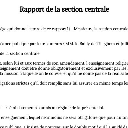
Rapport de la section centrale
ége qui donne lecture de ce rapport.1) : Messieurs, la section centra
ance publique par leurs auteurs : MM. le Bailly de Tilleghem et Julli
e la section centrale.
que, selon lui et aux termes de son amendement, l'enseignement religie
ignement doit être donné obligatoirement et exclusivement par les mini
a mission à laquelle on le convie, et qu'il ne doute pas de la réalisa
ions strictes qu'il doit remplir, sans lui assurer en même temps les m
 les établissements soumis au régime de la présente loi.
cet enseignement, lequel néanmoins ne sera obligatoire que pour autan
ce publique, a insisté de nouveau sur le double motif qui l'a guidé da