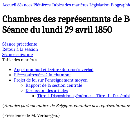
Accueil
Séances Plénières
Tables des matières
Législation
Biographi
Chambres des représentants de B
Séance du lundi 29 avril 1850
Séance précédente
Retour à la session
Séance suivante
Table des matières
Appel nominal et lecture du procès-verbal
Pièces adressées à la chambre
Projet de loi sur l’enseignement moyen
Rapport de la section centrale
Discussion des articles
Titre I. Dispositions générales - Titre III. Des 
(
Annales parlementaires de Belgique, chambre des représentants, s
(Présidence de M. Verhaegen.)