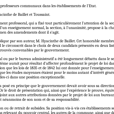
es professeurs communaux dans les établissements de l'Etat.
inthe de Baillet et Toussaint.
 professoral, qui a fixé tout particulièrement l'attention de la se
 d'un enseignement normal, la section, à l'unanimité, propose à la cha
xamen des amendements dont il s'agit.
lique par son auteur, M. Hyacinthe de Baillet. Cet honorable membre
 Il le circonscrit dans le choix de deux candidats présentés en deux l
 trouvés convenables par le gouvernement.
ou par le bureau administratif a été longuement débattu dans le sein 
système aurait pour résultat d'affecter profondément le projet de loi 
tion que les lois de 1835 et de 1842 lui ont donnée pour l'enseigneme
s que les études moyennes étaient pour le moins autant d'intérêt génér
lles-ci dans une position exceptionnelle.
e a posé en principe que le gouvernement devait avoir sous sa directio
Or le droit de présentation qui, ainsi que l'expérience le prouve, équi
 joint aux autres attributions données par le projet de loi aux bureaux
t néanmoins de son nom et de sa responsabilité.
ation ou de retrait de subsides. Sa position vis-à-vis ces établissements
s relevant du pouvoir central, les autres de la commune, ainsi que dé