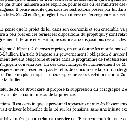
rime pas d'une manière assez explicite, pour le cas où les ministres des
ligieux. Il pense ensuite que, sous les restrictions posées par lui 
 articles 22, 23 et 26 qui règlent les matières de l'enseignement, c'es
lle pense que le projet de loi, dans son économie et son ensemble, va
uire à peu près en ces termes les dispositions du projet qui y sont re
ignement littéraire et scientifique soumis aux dispositions des articles 
gime différent. A diverses reprises, on en a donné les motifs, mais el
 Jullien. L'article 8 impose au gouvernement l'obligation d'inviter l
gnement devient obligatoire et entre dans le programme de l'établisseme
qu'il jugera convenables. Un des désavantages de l'amendement de M. Ju
'espérer, ne se présentera pas, le refus de concours de la part du clerg
, d'ailleurs plus simple et mieux appropriée aux relations que la Consti
 M. Jullien.
lui de M. de Brouckere. Il propose la suppression du paragraphe 2 et a
levant de la commune ou de la province.
itions. Il est certain que le personnel appartenant aux établissements
rait enlever le bénéfice de la loi sur les pensions, sans une injuste ex
la loi va opérer, en appelant au service de l'Etat beaucoup de profe