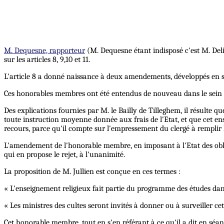
M. Dequesne, rapporteur
(M. Dequesne étant indisposé c'est M. Deli
sur les articles 8, 9,10 et 11.
L'article 8 a donné naissance à deux amendements, développés en sé
Ces honorables membres ont été entendus de nouveau dans le sein d
Des explications fournies par M. le Bailly de Tilleghem, il résulte 
toute instruction moyenne donnée aux frais de l'Etat, et que cet ense
recours, parce qu'il compte sur l'empressement du clergé à remplir l
L'amendement de l'honorable membre, en imposant à l'Etat des obligat
qui en propose le rejet, à l'unanimité.
La proposition de M. Jullien est conçue en ces termes :
« L'enseignement religieux fait partie du programme des études dans
« Les ministres des cultes seront invités à donner ou à surveiller 
Cet honorable membre, tout en s'en référant à ce qu'il a dit en séan