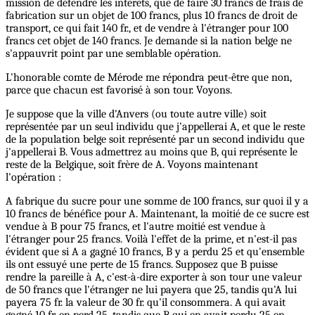
mission de défendre les intérêts, que de faire 30 francs de frais de
fabrication sur un objet de 100 francs, plus 10 francs de droit de
transport, ce qui fait 140 fr., et de vendre à l'étranger pour 100
francs cet objet de 140 francs. Je demande si la nation belge ne
s'appauvrit point par une semblable opération.
L'honorable comte de Mérode me répondra peut-être que non,
parce que chacun est favorisé à son tour. Voyons.
Je suppose que la ville d'Anvers (ou toute autre ville) soit
représentée par un seul individu que j'appellerai A, et que le reste
de la population belge soit représenté par un second individu que
j'appellerai B. Vous admettrez au moins que B, qui représente le
reste de la Belgique, soit frère de A. Voyons maintenant
l'opération :
A fabrique du sucre pour une somme de 100 francs, sur quoi il y a
10 francs de bénéfice pour A. Maintenant, la moitié de ce sucre est
vendue à B pour 75 francs, et l'autre moitié est vendue à
l'étranger pour 25 francs. Voilà l'effet de la prime, et n'est-il pas
évident que si A a gagné 10 francs, B y a perdu 25 et qu'ensemble
ils ont essuyé une perte de 15 francs. Supposez que B puisse
rendre la pareille à A, c'est-à-dire exporter à son tour une valeur
de 50 francs que l'étranger ne lui payera que 25, tandis qu'A lui
payera 75 fr. la valeur de 30 fr. qu'il consommera. A qui avait
gagné 10 fr. en perd 25, tandis que B qui en avait perdu 25 en