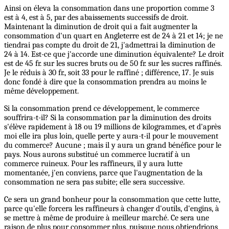
Ainsi on éleva la consommation dans une proportion comme 3
est à 4, est à 5, par des abaissements successifs de droit.
Maintenant la diminution de droit qui a fait augmenter la
consommation d'un quart en Angleterre est de 24 à 21 et 14; je ne
tiendrai pas compte du droit de 21, j'admettrai la diminution de
24 à 14. Est-ce que j'accorde une diminution équivalente? Le droit
est de 45 fr. sur les sucres bruts ou de 50 fr. sur les sucres raffinés.
Je le réduis à 30 fr., soit 33 pour le raffiné ; différence, 17. Je suis
donc fondé à dire que la consommation prendra au moins le
même développement.
Si la consommation prend ce développement, le commerce
souffrira-t-il? Si la consommation par la diminution des droits
s'élève rapidement à 18 ou 19 millions de kilogrammes, et d'après
moi elle ira plus loin, quelle perte y aura-t-il pour le mouvement
du commerce? Aucune ; mais il y aura un grand bénéfice pour le
pays. Nous aurons substitué un commerce lucratif à un
commerce ruineux. Pour les raffineurs, il y aura lutte
momentanée, j'en conviens, parce que l'augmentation de la
consommation ne sera pas subite; elle sera successive.
Ce sera un grand bonheur pour la consommation que cette lutte,
parce qu'elle forcera les raffineurs à changer d'outils, d'engins, à
se mettre à même de produire à meilleur marché. Ce sera une
raison de plus pour consommer plus, puisque nous obtiendrions