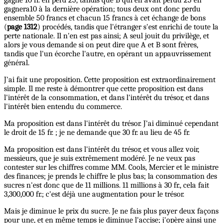
gagnera10 à la dernière opération; tous deux ont donc perdu
ensemble 50 francs et chacun 15 francs à cet échange de bons
(
page 1312
) procédés, tandis que l'étranger s'est enrichi de toute la
perte nationale. Il n'en est pas ainsi; A seul jouit du privilège, et
alors je vous demande si on peut dire que A et B sont frères,
tandis que l'un écorche l'autre, en opérant un appauvrissement
général.
J'ai fait une proposition. Cette proposition est extraordinairement
simple. Il me reste à démontrer que cette proposition est dans
l'intérêt de la consommation, et dans l'intérêt du trésor, et dans
l'intérêt bien entendu du commerce.
Ma proposition est dans l'intérêt du trésor. J'ai diminué cependant
le droit de 15 fr. ; je ne demande que 30 fr. au lieu de 45 fr.
Ma proposition est dans l'intérêt du trésor, et vous allez voir,
messieurs, que je suis extrêmement modéré. Je ne veux pas
contester sur les chiffres comme MM. Cools, Mercier et le ministre
des finances; je prends le chiffre le plus bas; la consommation des
sucres n'est donc que de 11 millions. 11 millions à 30 fr., cela fait
3,300,000 fr.; c'est déjà une augmentation pour le trésor.
Mais je diminue le prix du sucre. Je ne fais plus payer deux façons
pour une, et en même temps je diminue l'accise; j'opère ainsi une