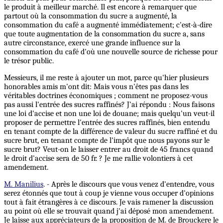
le produit à meilleur marché. Il est encore à remarquer que
partout où la consommation du sucre a augmenté, la
consommation du café a augmenté immédiatement; c'est-à-dire
que toute augmentation de la consommation du sucre a, sans
autre circonstance, exercé une grande influence sur la
consommation du café d'où une nouvelle source de richesse pour
le trésor public.
Messieurs, il me reste à ajouter un mot, parce qu'hier plusieurs
honorables amis m'ont dit: Mais vous n'êtes pas dans les
véritables doctrines économiques ; comment ne proposez-vous
pas aussi l'entrée des sucres raffinés? J'ai répondu : Nous faisons
une loi d'accise et non une loi de douane; mais quelqu'un veut-il
proposer de permettre l'entrée des sucres raffinés, bien entendu
en tenant compte de la différence de valeur du sucre raffiné et du
sucre brut, en tenant compte de l'impôt que nous payons sur le
sucre brut? Veut-on le laisser entrer au droit de 45 francs quand
le droit d'accise sera de 50 fr. ? Je me rallie volontiers à cet
amendement.
M. Manilius
. - Après le discours que vous venez d'entendre, vous
serez étonnés que tout à coup je vienne vous occuper d'opinions
tout à fait étrangères à ce discours. Je vais ramener la discussion
au point où elle se trouvait quand j'ai déposé mon amendement.
Je laisse aux appréciateurs de la proposition de M. de Brouckere le