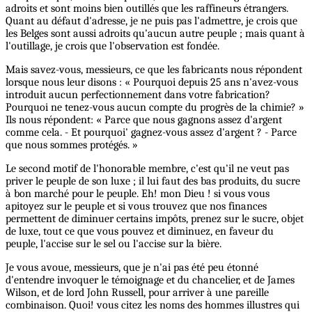
adroits et sont moins bien outillés que les raffineurs étrangers.
Quant au défaut d'adresse, je ne puis pas l'admettre, je crois que
les Belges sont aussi adroits qu'aucun autre peuple ; mais quant à
l'outillage, je crois que l'observation est fondée.
Mais savez-vous, messieurs, ce que les fabricants nous répondent
lorsque nous leur disons : « Pourquoi depuis 25 ans n'avez-vous
introduit aucun perfectionnement dans votre fabrication?
Pourquoi ne tenez-vous aucun compte du progrès de la chimie? »
Ils nous répondent: « Parce que nous gagnons assez d'argent
comme cela. - Et pourquoi' gagnez-vous assez d'argent ? - Parce
que nous sommes protégés. »
Le second motif de l'honorable membre, c'est qu'il ne veut pas
priver le peuple de son luxe ; il lui faut des bas produits, du sucre
à bon marché pour le peuple. Eh! mon Dieu ! si vous vous
apitoyez sur le peuple et si vous trouvez que nos finances
permettent de diminuer certains impôts, prenez sur le sucre, objet
de luxe, tout ce que vous pouvez et diminuez, en faveur du
peuple, l'accise sur le sel ou l'accise sur la bière.
Je vous avoue, messieurs, que je n'ai pas été peu étonné
d'entendre invoquer le témoignage et du chancelier, et de James
Wilson, et de lord John Russell, pour arriver à une pareille
combinaison. Quoi! vous citez les noms des hommes illustres qui