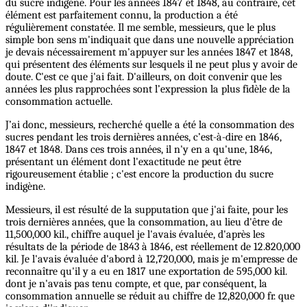
du sucre indigène. Pour les années 1847 et 1848, au contraire, cet
élément est parfaitement connu, la production a été
régulièrement constatée. Il me semble, messieurs, que le plus
simple bon sens m'indiquait que dans une nouvelle appréciation
je devais nécessairement m'appuyer sur les années 1847 et 1848,
qui présentent des éléments sur lesquels il ne peut plus y avoir de
doute. C'est ce que j'ai fait. D'ailleurs, on doit convenir que les
années les plus rapprochées sont l’expression la plus fidèle de la
consommation actuelle.
J’ai donc, messieurs, recherché quelle a été la consommation des
sucres pendant les trois dernières années, c’est-à-dire en 1846,
1847 et 1848. Dans ces trois années, il n'y en a qu'une, 1846,
présentant un élément dont l'exactitude ne peut être
rigoureusement établie ; c'est encore la production du sucre
indigène.
Messieurs, il est résulté de la supputation que j'ai faite, pour les
trois dernières années, que la consommation, au lieu d'être de
11,500,000 kil., chiffre auquel je l'avais évaluée, d'après les
résultats de la période de 1843 à 1846, est réellement de 12.820,000
kil. Je l'avais évaluée d'abord à 12,720,000, mais je m'empresse de
reconnaître qu'il y a eu en 1817 une exportation de 595,000 kil.
dont je n'avais pas tenu compte, et que, par conséquent, la
consommation annuelle se réduit au chiffre de 12,820,000 fr. que