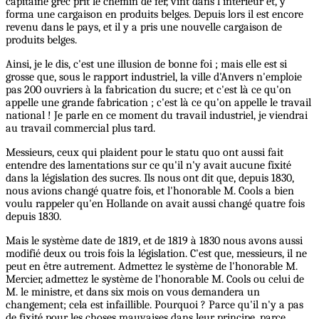
capitaine grec prit le chemin de fer, vint dans l'intérieur et, y
forma une cargaison en produits belges. Depuis lors il est encore
revenu dans le pays, et il y a pris une nouvelle cargaison de
produits belges.
Ainsi, je le dis, c'est une illusion de bonne foi ; mais elle est si
grosse que, sous le rapport industriel, la ville d'Anvers n'emploie
pas 200 ouvriers à la fabrication du sucre; et c'est là ce qu'on
appelle une grande fabrication ; c'est là ce qu'on appelle le travail
national ! Je parle en ce moment du travail industriel, je viendrai
au travail commercial plus tard.
Messieurs, ceux qui plaident pour le statu quo ont aussi fait
entendre des lamentations sur ce qu'il n'y avait aucune fixité
dans la législation des sucres. Ils nous ont dit que, depuis 1830,
nous avions changé quatre fois, et l'honorable M. Cools a bien
voulu rappeler qu'en Hollande on avait aussi changé quatre fois
depuis 1830.
Mais le système date de 1819, et de 1819 à 1830 nous avons aussi
modifié deux ou trois fois la législation. C'est que, messieurs, il ne
peut en être autrement. Admettez le système de l'honorable M.
Mercier, admettez le système de l'honorable M. Cools ou celui de
M. le ministre, et dans six mois on vous demandera un
changement; cela est infaillible. Pourquoi ? Parce qu'il n'y a pas
de fixité pour les choses mauvaises dans leur principe, parce