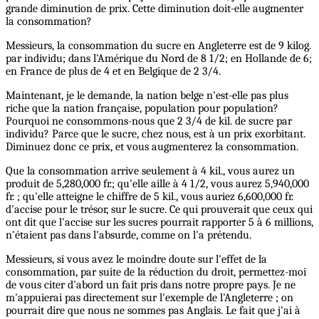
grande diminution de prix. Cette diminution doit-elle augmenter
la consommation?
Messieurs, la consommation du sucre en Angleterre est de 9 kilog.
par individu; dans l'Amérique du Nord de 8 1/2; en Hollande de 6;
en France de plus de 4 et en Belgique de 2 3/4.
Maintenant, je le demande, la nation belge n'est-elle pas plus
riche que la nation française, population pour population?
Pourquoi ne consommons-nous que 2 3/4 de kil. de sucre par
individu? Parce que le sucre, chez nous, est à un prix exorbitant.
Diminuez donc ce prix, et vous augmenterez la consommation.
Que la consommation arrive seulement à 4 kil., vous aurez un
produit de 5,280,000 fr.; qu'elle aille à 4 1/2, vous aurez 5,940,000
fr. ; qu'elle atteigne le chiffre de 5 kil., vous auriez 6,600,000 fr.
d'accise pour le trésor, sur le sucre. Ce qui prouverait que ceux qui
ont dit que l'accise sur les sucres pourrait rapporter 5 à 6 millions,
n'étaient pas dans l'absurde, comme on l'a prétendu.
Messieurs, si vous avez le moindre doute sur l'effet de la
consommation, par suite de la réduction du droit, permettez-moi
de vous citer d'abord un fait pris dans notre propre pays. Je ne
m'appuierai pas directement sur l'exemple de l'Angleterre ; on
pourrait dire que nous ne sommes pas Anglais. Le fait que j'ai à