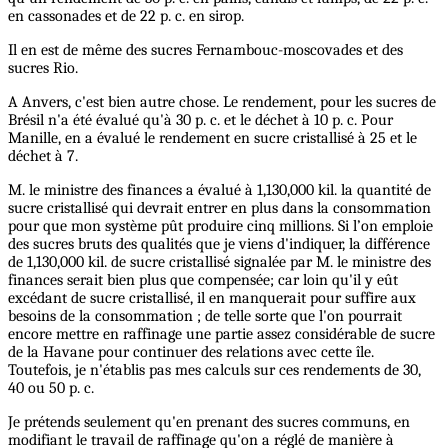
en cassonades et de 22 p. c. en sirop.
Il en est de même des sucres Fernambouc-moscovades et des
sucres Rio.
A Anvers, c'est bien autre chose. Le rendement, pour les sucres de
Brésil n'a été évalué qu'à 30 p. c. et le déchet à 10 p. c. Pour
Manille, en a évalué le rendement en sucre cristallisé à 25 et le
déchet à 7.
M. le ministre des finances a évalué à 1,130,000 kil. la quantité de
sucre cristallisé qui devrait entrer en plus dans la consommation
pour que mon système pût produire cinq millions. Si l’on emploie
des sucres bruts des qualités que je viens d'indiquer, la différence
de 1,130,000 kil. de sucre cristallisé signalée par M. le ministre des
finances serait bien plus que compensée; car loin qu'il y eût
excédant de sucre cristallisé, il en manquerait pour suffire aux
besoins de la consommation ; de telle sorte que l'on pourrait
encore mettre en raffinage une partie assez considérable de sucre
de la Havane pour continuer des relations avec cette île.
Toutefois, je n'établis pas mes calculs sur ces rendements de 30,
40 ou 50 p. c.
Je prétends seulement qu'en prenant des sucres communs, en
modifiant le travail de raffinage qu'on a réglé de manière à