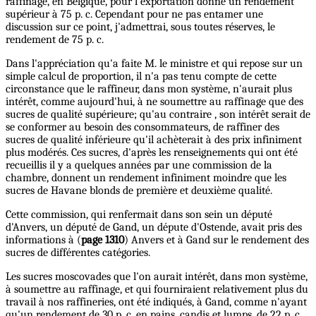
raffinage, en Belgique, pour l'exportation donne un rendement
supérieur à 75 p. c. Cependant pour ne pas entamer une
discussion sur ce point, j'admettrai, sous toutes réserves, le
rendement de 75 p. c.
Dans l'appréciation qu'a faite M. le ministre et qui repose sur un
simple calcul de proportion, il n'a pas tenu compte de cette
circonstance que le raffineur, dans mon système, n'aurait plus
intérêt, comme aujourd'hui, à ne soumettre au raffinage que des
sucres de qualité supérieure; qu'au contraire , son intérêt serait de
se conformer au besoin des consommateurs, de raffiner des
sucres de qualité inférieure qu'il achèterait à des prix infiniment
plus modérés. Ces sucres, d'après les renseignements qui ont été
recueillis il y a quelques années par une commission de la
chambre, donnent un rendement infiniment moindre que les
sucres de Havane blonds de première et deuxième qualité.
Cette commission, qui renfermait dans son sein un député
d'Anvers, un député de Gand, un députe d'Ostende, avait pris des
informations à (
page 1310
) Anvers et à Gand sur le rendement des
sucres de différentes catégories.
Les sucres moscovades que l'on aurait intérêt, dans mon système,
à soumettre au raffinage, et qui fourniraient relativement plus du
travail à nos raffineries, ont été indiqués, à Gand, comme n'ayant
qu'un rendement de 30 p. c. en pains, candis et lumps, de 22 p. c.