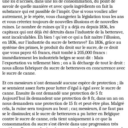
une loi d'accises, dans une loi de consommation, du point de
savoir de quelle manière et avec quels ingrédients on fait la
substance qui est passible de l'impôt. Que si vous vouliez aller
autrement, je le répète, vous changeriez la législation tous les ans
et vous créeriez toujours de nouvelles illusions et de nouvelles
ruines. Le nombre de ruines qu'il y a déjà eu depuis 1836, les
capitaux qui ont déjà été détruits dans l'industrie de la betterave,
sont incalculables. Eh bien ! qu'est-ce qui a fait naître l'illusion,
en 1836, sur l'industrie du sucre de betterave? En 1836, grâce au
système des primes, le produit du droit sur le sucre, de ce droit
que vous payez 45 francs, était tombé à 205,000 francs :
immédiatement les industriels belges se sont dit : Mais
l'exportation va tellement bien ; on a là décharge de tout le droit :
nous allons fabriquer du sucre de betteraves en concurrence avec
le sucre de canne.
Et ces messieurs n'ont demandé aucune espèce de protection ; ils
se sentaient assez forts pour lutter d'égal à égal avec le sucre de
canne. Ensuite ils ont demandé une protection de 5 fr.
Aujourd'hui ils demandent une protection de 8 fr., dans un an on
nous demandera une protection de 15 fr. et peut-être plus. Malgré
cela, la ruine sera toujours au bout ; car, messieurs, il ne faut pas
se le dissimuler, si le sucre de betteraves a pu lutter en Belgique
contre le sucre de canne, cela tient uniquement à ce que la
consommation du sucre s'est élevée dans une progression très