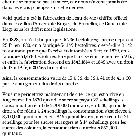
citer ne se rattache pas au sucre, car nous n'avons jamais été
dans les vrais principes sur cette denrée.
Voici quelle a été la fabrication de l'eau-de-vie (chiffre officiel}
dans les villes d'Anvers, de Bruges, de Bruxelles, de Gand et de
Liège sous les différentes législations.
En 1828, on n'a fabriqué que 15,236 hectolitres; l'accise dépassait
25 fr.; en 1830, on a fabriqué 56,149 hectolitres, c'est-à-dire 3 1/2
fois autant, parce que l'accise était tombée à 5 fr.; en 1839, on a
fabriqué 41,478 hectolitres, lorsque l'accise était remontée à 9 fr. ;
et enfin la fabrication descend en 1843,1814 et 184S avec un droit
de 17 à 19 fr., à 30,465 hectolitres.
Ainsi la consommation varie de 15 à 56, de 56 à 41 et de 41 à 30
par le changement des droits d'accise.
Vous me permettrez maintenant de citer ce qui est arrivé en
Angleterre. En 1820 quand le sucre se payait 27 schellings la
consommation était de 2,901,000 quintaux; en 1830, quand le
droit a été réduit à 24 schellings la consommation s'est élevée à
3,700,000 quintaux; et en 1846, quand le droit a été réduit à 21
schellings pour les sucres étrangers et à 14 schellings pour les
sucres des colonies, la consommation a atteint 4,852,000
quintaux.