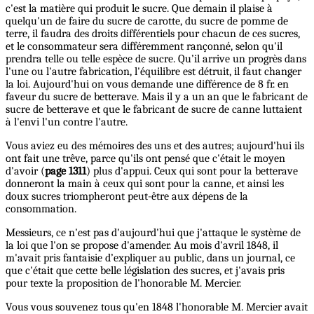
c'est la matière qui produit le sucre. Que demain il plaise à
quelqu'un de faire du sucre de carotte, du sucre de pomme de
terre, il faudra des droits différentiels pour chacun de ces sucres,
et le consommateur sera différemment rançonné, selon qu'il
prendra telle ou telle espèce de sucre. Qu’il arrive un progrès dans
l'une ou l'autre fabrication, l'équilibre est détruit, il faut changer
la loi. Aujourd'hui on vous demande une différence de 8 fr. en
faveur du sucre de betterave. Mais il y a un an que le fabricant de
sucre de betterave et que le fabricant de sucre de canne luttaient
à l'envi l'un contre l'autre.
Vous aviez eu des mémoires des uns et des autres; aujourd'hui ils
ont fait une trêve, parce qu'ils ont pensé que c'était le moyen
d'avoir (
page 1311
) plus d'appui. Ceux qui sont pour la betterave
donneront la main à ceux qui sont pour la canne, et ainsi les
doux sucres triompheront peut-être aux dépens de la
consommation.
Messieurs, ce n'est pas d'aujourd'hui que j'attaque le système de
la loi que l'on se propose d'amender. Au mois d'avril 1848, il
m'avait pris fantaisie d’expliquer au public, dans un journal, ce
que c'était que cette belle législation des sucres, et j'avais pris
pour texte la proposition de l'honorable M. Mercier.
Vous vous souvenez tous qu'en 1848 l'honorable M. Mercier avait