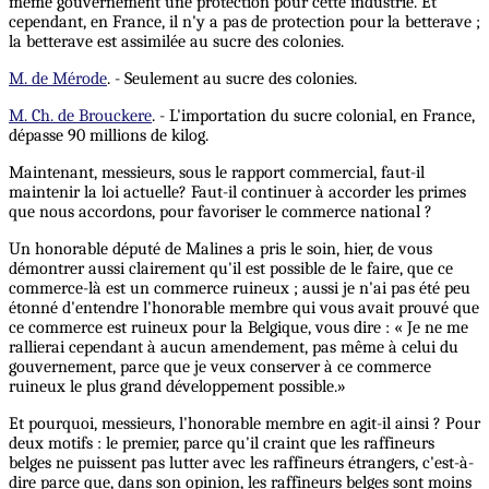
même gouvernement une protection pour cette industrie. Et
cependant, en France, il n'y a pas de protection pour la betterave ;
la betterave est assimilée au sucre des colonies.
M. de Mérode
. - Seulement au sucre des colonies.
M. Ch. de Brouckere
. - L'importation du sucre colonial, en France,
dépasse 90 millions de kilog.
Maintenant, messieurs, sous le rapport commercial, faut-il
maintenir la loi actuelle? Faut-il continuer à accorder les primes
que nous accordons, pour favoriser le commerce national ?
Un honorable député de Malines a pris le soin, hier, de vous
démontrer aussi clairement qu'il est possible de le faire, que ce
commerce-là est un commerce ruineux ; aussi je n'ai pas été peu
étonné d'entendre l'honorable membre qui vous avait prouvé que
ce commerce est ruineux pour la Belgique, vous dire : « Je ne me
rallierai cependant à aucun amendement, pas même à celui du
gouvernement, parce que je veux conserver à ce commerce
ruineux le plus grand développement possible.»
Et pourquoi, messieurs, l'honorable membre en agit-il ainsi ? Pour
deux motifs : le premier, parce qu'il craint que les raffineurs
belges ne puissent pas lutter avec les raffineurs étrangers, c'est-à-
dire parce que, dans son opinion, les raffineurs belges sont moins