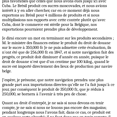
plus favorables que celles que nous avons eues jusqu'ici avec
Cuba. Le Brésil produit ces sucres moscovades, et nous avions
intérêt à y en aller chercher, car en ce moment déjà nous
exportons au Brésil pour 4 millions de produits et si nous
multiplissions nos rapports avec cette contrée plutôt qu'avec
Cuba, dont le commerce est stérile pour la Belgique, nos
exportations pourraient prendre plus de développement.
Je dirai encore un mot en terminant sur les produits secondaires ;
M. le ministre des finances estime le produit du droit de douane
sur le sucre à 350,000 fr. Je ne puis admettre cette évaluation, ils
n'ont été que de 256,000 fr. en 1847, et si notre navigation fait des
progrès, ce produit doit diminuer d'année en année, puisque le
droit de douane n'est que d'un centime par 100 kilog., quand le
sucre est importé directement des lieux de production par navire
belge.
J'espère, je présume, que notre navigation prendra une plus
grande part aux importations directes qu'elle ne l'a fait jusqu'à ce
jour, par conséquent le produit de 350,000 fr., que je réduis à
250,000, se bornera à l'avenir à très peu de chose.
Quant au droit d'entrepôt, je ne sais si nous devons en tenir
compte, je ne sais si nous ne louons pas encore des magasins;
pendant longtemps nous l'avons fait; dans ce cas, ce produit est
en quelque sorte absorbé; il ne faut donc pas en tenir compte; il