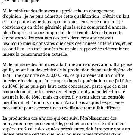
je viens d'indiquer.
M. le ministre des finances a appelé cela un changement
d'opinion ; je ne puis admettre cette qualification : c'était un fait
et il ne peut y avoir deux opinions sur l'existence d'un fait. Je
conviens qu'en thèse générale plus la série comprend d'années,
plus l'appréciation se rapproche de la réalité. Mais dans cette
circonstance les résultats des trois dernières années sont
beaucoup mieux constatés que ceux des années antérieures, et, en
second lieu, ces trois années étant plus rapprochées déterminent
mieux la consommation actuelle.
M. le ministre des finances a fait une autre observation. Il a pensé
qu'il y avait lieu de déduire de la production du sucre indigène, de
1846, une quantité de 250,000 kil., ce qui amènerait un chiffre
inférieur à celui que j'ai compris dans l'appréciation que j'ai faite
en 1848; je ne puis pas faire cette concession, parce que ce n'est
pas seulement sur les prises en charge qu'il y a eu défectuosité
avant la loi de 1846, mais en outre, il y avait alors un contrôle
insuffisant, et l'administration n'avait pas acquis l'expérience
nécessaire pour exercer une surveillance tout à fait efficace.
La production des années qui ont suivi l'établissement des
nouveaux moyens de contrôle, production qui a été infiniment
supérieure à celle des années précédentes, doit être pour nous un
indice presque certain que nous nous sommes trompés dans