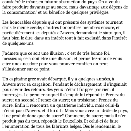
considéré le trésor, en faisant abstraction du pays. On a voulu
faire produire davantage au sucre, mais davantage aux dépens de
la consommation' et au bénéfice de quelques privilégiés.
Les honorables députés qui ont présenté des systèmes tournent
dans le même cercle; d'autres honorables membres encore, et
particulièrement les députés d'Anvers, demandent le statu quo, il
faut bien le dire, dans un intérêt tout à fait exclusif, dans l'intérêt
de quelques-uns.
J'admets que ce soit une illusion ; c'est de très bonne foi,
messieurs; cela doit être une illusion, et permettez-moi de vous
citer une anecdote pour vous prouver combien on peut
s'illusionner sur ce point.
Un capitaine grec avait débarqué, il y a quelques années, à
Anvers avec sa cargaison. Pendant le déchargement, il s'ingéniait
pour avoir des retours. Ses yeux n'étant frappés par rien, il
interrogea. Le premier auquel il s'enquit lui répondit : Prenez du
sucre; un second : Prenez du sucre; un troisième : Prenez du
sucre. Enfin il rencontra un quatrième individu, mais celui-là
n'était pas d'Anvers, et il lui dit : Mais vous avez un drôle de pays,
il ne produit donc que du sucre? Comment, du sucre; mais il n'en
produit pas du tout, répondit le Bruxellois. Et celui-ci de faire
l'énumération de tous les fabricats belges. Dès le lendemain, le