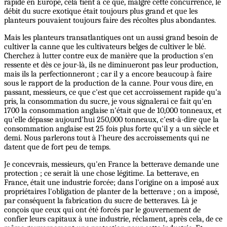
rapide en Europe, cela tient à ce que, malgré cette concurrence, le
débit du sucre exotique était toujours plus grand et que les
planteurs pouvaient toujours faire des récoltes plus abondantes.
Mais les planteurs transatlantiques ont un aussi grand besoin de
cultiver la canne que les cultivateurs belges de cultiver le blé.
Cherchez à lutter contre eux de manière que la production s'en
ressente et dès ce jour-là, ils ne diminueront pas leur production,
mais ils la perfectionneront ; car il y a encore beaucoup à faire
sous le rapport de la production de la canne. Pour vous dire, en
passant, messieurs, ce que c'est que cet accroissement rapide qu'a
pris, la consommation du sucre, je vous signalerai ce fait qu'en
1700 la consommation anglaise n'était que de 10,000 tonneaux, et
qu'elle dépasse aujourd'hui 250,000 tonneaux, c'est-à-dire que la
consommation anglaise est 25 fois plus forte qu'il y a un siècle et
demi. Nous parlerons tout à l'heure des accroissements qui ne
datent que de fort peu de temps.
Je concevrais, messieurs, qu'en France la betterave demande une
protection ; ce serait là une chose légitime. La betterave, en
France, était une industrie forcée; dans l'origine on a imposé aux
propriétaires l'obligation de planter de la betterave ; on a imposé,
par conséquent la fabrication du sucre de betteraves. Là je
conçois que ceux qui ont été forcés par le gouvernement de
confier leurs capitaux à une industrie, réclament, après cela, de ce