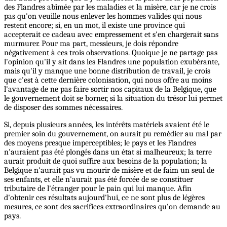
des Flandres abîmée par les maladies et la misère, car je ne crois
pas qu'on veuille nous enlever les hommes valides qui nous
restent encore; si, en un mot, il existe une province qui
accepterait ce cadeau avec empressement et s'en chargerait sans
murmurer. Pour ma part, messieurs, je dois répondre
négativement à ces trois observations. Quoique je ne partage pas
l'opinion qu'il y ait dans les Flandres une population exubérante,
mais qu'il y manque une bonne distribution de travail, je crois
que c'est à cette dernière colonisation, qui nous offre au moins
l'avantage de ne pas faire sortir nos capitaux de la Belgique, que
le gouvernement doit se borner, si la situation du trésor lui permet
de disposer des sommes nécessaires.
Si, depuis plusieurs années, les intérêts matériels avaient été le
premier soin du gouvernement, on aurait pu remédier au mal par
des moyens presque imperceptibles; le pays et les Flandres
n'auraient pas été plongés dans un état si malheureux; la terre
aurait produit de quoi suffire aux besoins de la population; la
Belgique n'aurait pas vu mourir de misère et de faim un seul de
ses enfants, et elle n'aurait pas été forcée de se constituer
tributaire de l'étranger pour le pain qui lui manque. Afin
d'obtenir ces résultats aujourd'hui, ce ne sont plus de légères
mesures, ce sont des sacrifices extraordinaires qu'on demande au
pays.