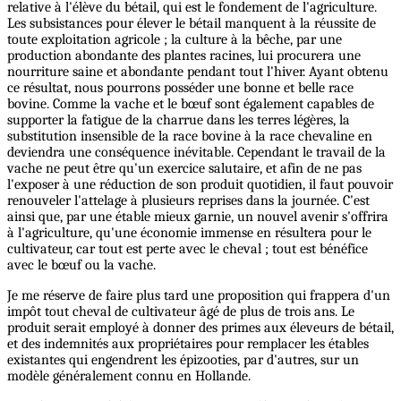
relative à l'élève du bétail, qui est le fondement de l'agriculture.
Les subsistances pour élever le bétail manquent à la réussite de
toute exploitation agricole ; la culture à la bêche, par une
production abondante des plantes racines, lui procurera une
nourriture saine et abondante pendant tout l'hiver. Ayant obtenu
ce résultat, nous pourrons posséder une bonne et belle race
bovine. Comme la vache et le bœuf sont également capables de
supporter la fatigue de la charrue dans les terres légères, la
substitution insensible de la race bovine à la race chevaline en
deviendra une conséquence inévitable. Cependant le travail de la
vache ne peut être qu'un exercice salutaire, et afin de ne pas
l'exposer à une réduction de son produit quotidien, il faut pouvoir
renouveler l'attelage à plusieurs reprises dans la journée. C'est
ainsi que, par une étable mieux garnie, un nouvel avenir s'offrira
à l'agriculture, qu'une économie immense en résultera pour le
cultivateur, car tout est perte avec le cheval ; tout est bénéfice
avec le bœuf ou la vache.
Je me réserve de faire plus tard une proposition qui frappera d'un
impôt tout cheval de cultivateur âgé de plus de trois ans. Le
produit serait employé à donner des primes aux éleveurs de bétail,
et des indemnités aux propriétaires pour remplacer les étables
existantes qui engendrent les épizooties, par d'autres, sur un
modèle généralement connu en Hollande.