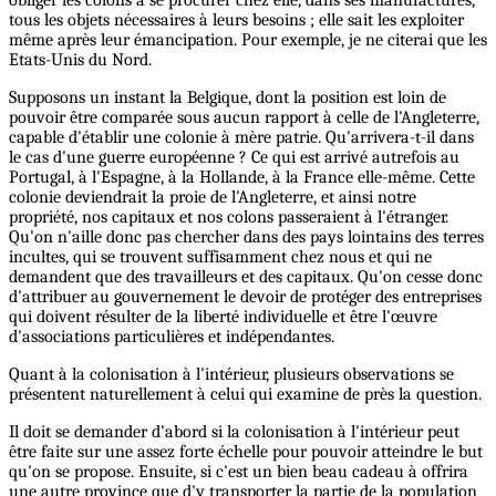
obliger les colons à se procurer chez elle, dans ses manufactures,
tous les objets nécessaires à leurs besoins ; elle sait les exploiter
même après leur émancipation. Pour exemple, je ne citerai que les
Etats-Unis du Nord.
Supposons un instant la Belgique, dont la position est loin de
pouvoir être comparée sous aucun rapport à celle de l'Angleterre,
capable d'établir une colonie à mère patrie. Qu'arrivera-t-il dans
le cas d'une guerre européenne ? Ce qui est arrivé autrefois au
Portugal, à l'Espagne, à la Hollande, à la France elle-même. Cette
colonie deviendrait la proie de l'Angleterre, et ainsi notre
propriété, nos capitaux et nos colons passeraient à l'étranger.
Qu'on n'aille donc pas chercher dans des pays lointains des terres
incultes, qui se trouvent suffisamment chez nous et qui ne
demandent que des travailleurs et des capitaux. Qu'on cesse donc
d'attribuer au gouvernement le devoir de protéger des entreprises
qui doivent résulter de la liberté individuelle et être l'œuvre
d'associations particulières et indépendantes.
Quant à la colonisation à l'intérieur, plusieurs observations se
présentent naturellement à celui qui examine de près la question.
Il doit se demander d'abord si la colonisation à l'intérieur peut
être faite sur une assez forte échelle pour pouvoir atteindre le but
qu'on se propose. Ensuite, si c'est un bien beau cadeau à offrira
une autre province que d'y transporter la partie de la population