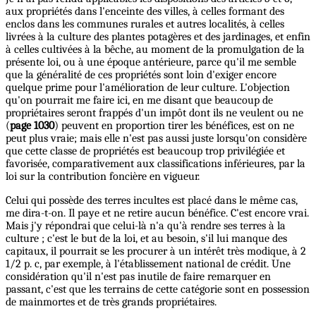
aux propriétés dans l'enceinte des villes, à celles formant des
enclos dans les communes rurales et autres localités, à celles
livrées à la culture des plantes potagères et des jardinages, et enfin
à celles cultivées à la bêche, au moment de la promulgation de la
présente loi, ou à une époque antérieure, parce qu'il me semble
que la généralité de ces propriétés sont loin d'exiger encore
quelque prime pour l'amélioration de leur culture. L'objection
qu'on pourrait me faire ici, en me disant que beaucoup de
propriétaires seront frappés d'un impôt dont ils ne veulent ou ne
(
page 1030
) peuvent en proportion tirer les bénéfices, est on ne
peut plus vraie; mais elle n'est pas aussi juste lorsqu'on considère
que cette classe de propriétés est beaucoup trop privilégiée et
favorisée, comparativement aux classifications inférieures, par la
loi sur la contribution foncière en vigueur.
Celui qui possède des terres incultes est placé dans le même cas,
me dira-t-on. Il paye et ne retire aucun bénéfice. C'est encore vrai.
Mais j'y répondrai que celui-là n'a qu'à rendre ses terres à la
culture ; c'est le but de la loi, et au besoin, s'il lui manque des
capitaux, il pourrait se les procurer à un intérêt très modique, à 2
1/2 p. c, par exemple, à l'établissement national de crédit. Une
considération qu'il n'est pas inutile de faire remarquer en
passant, c'est que les terrains de cette catégorie sont en possession
de mainmortes et de très grands propriétaires.