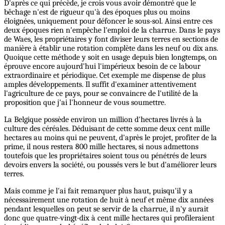
D'après ce qui précède, je crois vous avoir démontré que le
bêchage n'est de rigueur qu'à des époques plus ou moins
éloignées, uniquement pour défoncer le sous-sol. Ainsi entre ces
deux époques rien n'empêche l'emploi de la charrue. Dans le pays
de Waes, les propriétaires y font diviser leurs terres en sections de
manière à établir une rotation complète dans les neuf ou dix ans.
Quoique cette méthode y soit en usage depuis bien longtemps, on
éprouve encore aujourd'hui l'impérieux besoin de ce labour
extraordinaire et périodique. Cet exemple me dispense de plus
amples développements. Il suffit d'examiner attentivement
l'agriculture de ce pays, pour se convaincre de l'utilité de la
proposition que j'ai l'honneur de vous soumettre.
La Belgique possède environ un million d'hectares livrés à la
culture des céréales. Déduisant de cette somme deux cent mille
hectares au moins qui ne peuvent, d'après le projet, profiter de la
prime, il nous restera 800 mille hectares, si nous admettons
toutefois que les propriétaires soient tous ou pénétrés de leurs
devoirs envers la société, ou poussés vers le but d'améliorer leurs
terres.
Mais comme je l'ai fait remarquer plus haut, puisqu'il y a
nécessairement une rotation de huit à neuf et même dix années
pendant lesquelles on peut se servir de la charrue, il n'y aurait
donc que quatre-vingt-dix à cent mille hectares qui profileraient