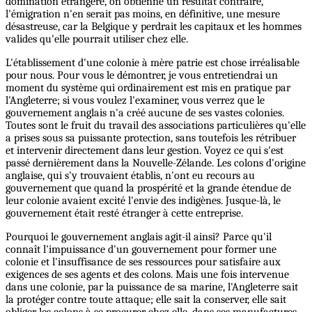
domination étrangère, on obtienne un résultat contraire,
l'émigration n'en serait pas moins, en définitive, une mesure
désastreuse, car la Belgique y perdrait les capitaux et les hommes
valides qu'elle pourrait utiliser chez elle.
L'établissement d'une colonie à mère patrie est chose irréalisable
pour nous. Pour vous le démontrer, je vous entretiendrai un
moment du système qui ordinairement est mis en pratique par
l'Angleterre; si vous voulez l'examiner, vous verrez que le
gouvernement anglais n'a créé aucune de ses vastes colonies.
Toutes sont le fruit du travail des associations particulières qu'elle
a prises sous sa puissante protection, sans toutefois les rétribuer
et intervenir directement dans leur gestion. Voyez ce qui s'est
passé dernièrement dans la Nouvelle-Zélande. Les colons d'origine
anglaise, qui s'y trouvaient établis, n'ont eu recours au
gouvernement que quand la prospérité et la grande étendue de
leur colonie avaient excité l'envie des indigènes. Jusque-là, le
gouvernement était resté étranger à cette entreprise.
Pourquoi le gouvernement anglais agit-il ainsi? Parce qu'il
connaît l'impuissance d'un gouvernement pour former une
colonie et l'insuffisance de ses ressources pour satisfaire aux
exigences de ses agents et des colons. Mais une fois intervenue
dans une colonie, par la puissance de sa marine, l'Angleterre sait
la protéger contre toute attaque; elle sait la conserver, elle sait