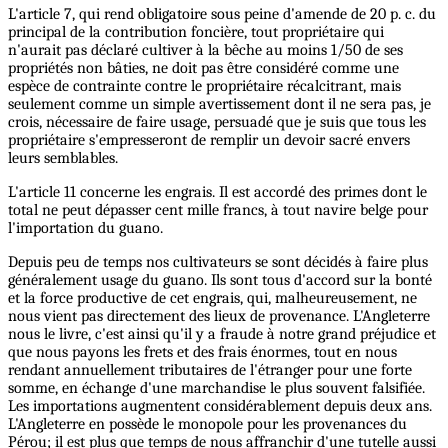
L'article 7, qui rend obligatoire sous peine d'amende de 20 p. c. du
principal de la contribution foncière, tout propriétaire qui
n'aurait pas déclaré cultiver à la bêche au moins 1/50 de ses
propriétés non bâties, ne doit pas être considéré comme une
espèce de contrainte contre le propriétaire récalcitrant, mais
seulement comme un simple avertissement dont il ne sera pas, je
crois, nécessaire de faire usage, persuadé que je suis que tous les
propriétaire s'empresseront de remplir un devoir sacré envers
leurs semblables.
L'article 11 concerne les engrais. Il est accordé des primes dont le
total ne peut dépasser cent mille francs, à tout navire belge pour
l'importation du guano.
Depuis peu de temps nos cultivateurs se sont décidés à faire plus
généralement usage du guano. Ils sont tous d'accord sur la bonté
et la force productive de cet engrais, qui, malheureusement, ne
nous vient pas directement des lieux de provenance. L'Angleterre
nous le livre, c'est ainsi qu'il y a fraude à notre grand préjudice et
que nous payons les frets et des frais énormes, tout en nous
rendant annuellement tributaires de l'étranger pour une forte
somme, en échange d'une marchandise le plus souvent falsifiée.
Les importations augmentent considérablement depuis deux ans.
L'Angleterre en possède le monopole pour les provenances du
Pérou; il est plus que temps de nous affranchir d'une tutelle aussi