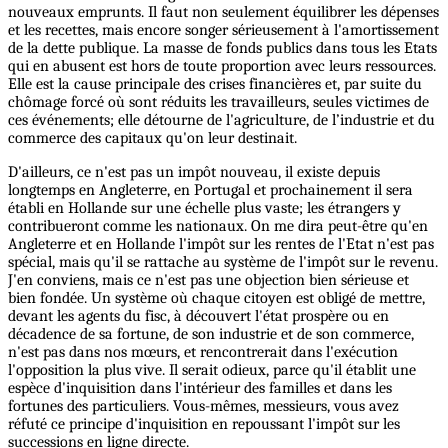
nouveaux emprunts. Il faut non seulement équilibrer les dépenses
et les recettes, mais encore songer sérieusement à l'amortissement
de la dette publique. La masse de fonds publics dans tous les Etats
qui en abusent est hors de toute proportion avec leurs ressources.
Elle est la cause principale des crises financières et, par suite du
chômage forcé où sont réduits les travailleurs, seules victimes de
ces événements; elle détourne de l'agriculture, de l’industrie et du
commerce des capitaux qu'on leur destinait.
D'ailleurs, ce n'est pas un impôt nouveau, il existe depuis
longtemps en Angleterre, en Portugal et prochainement il sera
établi en Hollande sur une échelle plus vaste; les étrangers y
contribueront comme les nationaux. On me dira peut-être qu'en
Angleterre et en Hollande l'impôt sur les rentes de l'Etat n'est pas
spécial, mais qu'il se rattache au système de l'impôt sur le revenu.
J'en conviens, mais ce n'est pas une objection bien sérieuse et
bien fondée. Un système où chaque citoyen est obligé de mettre,
devant les agents du fisc, à découvert l'état prospère ou en
décadence de sa fortune, de son industrie et de son commerce,
n'est pas dans nos mœurs, et rencontrerait dans l'exécution
l'opposition la plus vive. Il serait odieux, parce qu'il établit une
espèce d'inquisition dans l'intérieur des familles et dans les
fortunes des particuliers. Vous-mêmes, messieurs, vous avez
réfuté ce principe d'inquisition en repoussant l'impôt sur les
successions en ligne directe.