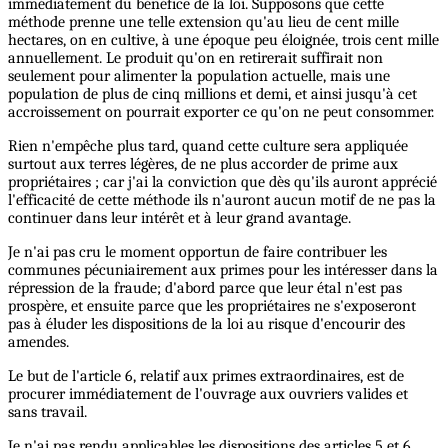
immédiatement du bénéfice de la loi. Supposons que cette
méthode prenne une telle extension qu'au lieu de cent mille
hectares, on en cultive, à une époque peu éloignée, trois cent mille
annuellement. Le produit qu'on en retirerait suffirait non
seulement pour alimenter la population actuelle, mais une
population de plus de cinq millions et demi, et ainsi jusqu'à cet
accroissement on pourrait exporter ce qu'on ne peut consommer.
Rien n'empêche plus tard, quand cette culture sera appliquée
surtout aux terres légères, de ne plus accorder de prime aux
propriétaires ; car j'ai la conviction que dès qu'ils auront apprécié
l'efficacité de cette méthode ils n'auront aucun motif de ne pas la
continuer dans leur intérêt et à leur grand avantage.
Je n'ai pas cru le moment opportun de faire contribuer les
communes pécuniairement aux primes pour les intéresser dans la
répression de la fraude; d'abord parce que leur étal n'est pas
prospère, et ensuite parce que les propriétaires ne s'exposeront
pas à éluder les dispositions de la loi au risque d'encourir des
amendes.
Le but de l'article 6, relatif aux primes extraordinaires, est de
procurer immédiatement de l'ouvrage aux ouvriers valides et
sans travail.
Je n'ai pas rendu applicables les dispositions des articles 5 et 6,