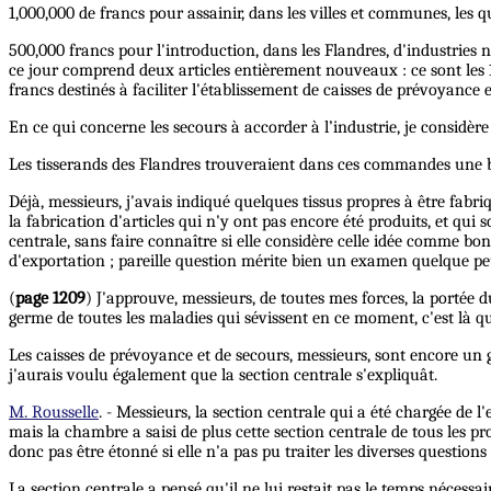
1,000,000 de francs pour assainir, dans les villes et communes, les qu
500,000 francs pour l'introduction, dans les Flandres, d'industries no
ce jour comprend deux articles entièrement nouveaux : ce sont les 1
francs destinés à faciliter l'établissement de caisses de prévoyance e
En ce qui concerne les secours à accorder à l’industrie, je considè
Les tisserands des Flandres trouveraient dans ces commandes une be
Déjà, messieurs, j'avais indiqué quelques tissus propres à être fabr
la fabrication d'articles qui n'y ont pas encore été produits, et qui 
centrale, sans faire connaître si elle considère celle idée comme bo
d'exportation ; pareille question mérite bien un examen quelque p
(
page 1209
) J'approuve, messieurs, de toutes mes forces, la portée du
germe de toutes les maladies qui sévissent en ce moment, c'est là qu
Les caisses de prévoyance et de secours, messieurs, sont encore un g
j'aurais voulu également que la section centrale s'expliquât.
M. Rousselle
. - Messieurs, la section centrale qui a été chargée de
mais la chambre a saisi de plus cette section centrale de tous les pr
donc pas être étonné si elle n'a pas pu traiter les diverses question
La section centrale a pensé qu'il ne lui restait pas le temps nécessai