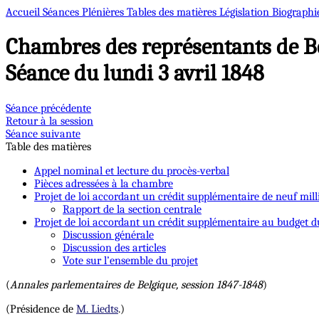
Accueil
Séances Plénières
Tables des matières
Législation
Biographi
Chambres des représentants de B
Séance du lundi 3 avril 1848
Séance précédente
Retour à la session
Séance suivante
Table des matières
Appel nominal et lecture du procès-verbal
Pièces adressées à la chambre
Projet de loi accordant un crédit supplémentaire de neuf mill
Rapport de la section centrale
Projet de loi accordant un crédit supplémentaire au budget du
Discussion générale
Discussion des articles
Vote sur l’ensemble du projet
(
Annales parlementaires de Belgique, session 1847-1848
)
(Présidence de
M. Liedts
.)