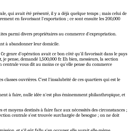
ale, qui avait été présenté, il y a déjà quelque temps ; mais celui de
rement en favorisant l'exportation ; ce sont ensuite les 200,000
aites parmi divers propriétaires au commerce d'expropriation.
int à abandonner leur domicile.
Ce genre d'opération avait ce bon côté qu'il favorisait dans le pays
t, je pense, demandé 1,500,000 fr. Eh bien, messieurs, la section
tion centrale vous dît au moins ce qu'elle pense du commerce
 classes ouvrières. C'est l'insalubrité de ces quartiers qui est le
ément à faire, nulle idée n'est plus éminemment philanthropique, et
es et moyens destinés à faire face aux nécessités des circonstances ;
section centrale s'est trouvée surchargée de besogne ; on ne doit
ission, et s'il eût fallu s'en occuper, elle aurait elle-même