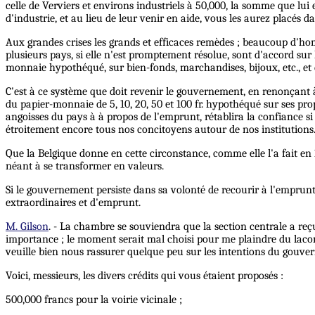
celle de Verviers et environs industriels à 50,000, la somme que lui
d'industrie, et au lieu de leur venir en aide, vous les aurez placés 
Aux grandes crises les grands et efficaces remèdes ; beaucoup d'ho
plusieurs pays, si elle n'est promptement résolue, sont d'accord sur
monnaie hypothéqué, sur bien-fonds, marchandises, bijoux, etc., et
C'est à ce système que doit revenir le gouvernement, en renonçant à
du papier-monnaie de 5, 10, 20, 50 et 100 fr. hypothéqué sur ses propr
angoisses du pays à à propos de l'emprunt, rétablira la confiance si
étroitement encore tous nos concitoyens autour de nos institutions
Que la Belgique donne en cette circonstance, comme elle l'a fait en 1
néant à se transformer en valeurs.
Si le gouvernement persiste dans sa volonté de recourir à l'emprunt, 
extraordinaires et d'emprunt.
M. Gilson
. - La chambre se souviendra que la section centrale a reç
importance ; le moment serait mal choisi pour me plaindre du lacon
veuille bien nous rassurer quelque peu sur les intentions du gouvern
Voici, messieurs, les divers crédits qui vous étaient proposés :
500,000 francs pour la voirie vicinale ;