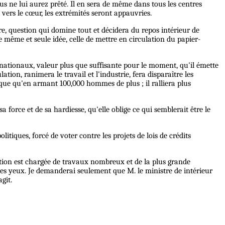
us ne lui aurez prêté. Il en sera de même dans tous les centres
 vers le cœur, les extrémités seront appauvries.
, question qui domine tout et décidera du repos intérieur de
e même et seule idée, celle de mettre en circulation du papier-
s nationaux, valeur plus que suffisante pour le moment, qu'il émette
tion, ranimera le travail et l'industrie, fera disparaître les
gique qu'en armant 100,000 hommes de plus ; il ralliera plus
force et de sa hardiesse, qu'elle oblige ce qui semblerait être le
tiques, forcé de voter contre les projets de lois de crédits
ection est chargée de travaux nombreux et de la plus grande
mes yeux. Je demanderai seulement que M. le ministre de intérieur
git.