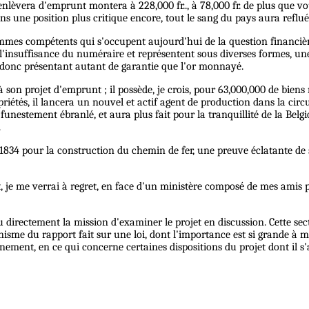
 enlèvera d'emprunt montera à 228,000 fr.., à 78,000 fr. de plus que vo
dans une position plus critique encore, tout le sang du pays aura reflué
mmes compétents qui s'occupent aujourd'hui de la question financière
 l'insuffisance du numéraire et représentent sous diverses formes, un
 donc présentant autant de garantie que l'or monnayé.
 son projet d'emprunt ; il possède, je crois, pour 63,000,000 de bien
iétés, il lancera un nouvel et actif agent de production dans la circula
 funestement ébranlé, et aura plus fait pour la tranquillité de la Bel
.
834 pour la construction du chemin de fer, une preuve éclatante de sa 
je me verrai à regret, en face d'un ministère composé de mes amis poli
u directement la mission d'examiner le projet en discussion. Cette s
isme du rapport fait sur une loi, dont l'importance est si grande à 
ement, en ce qui concerne certaines dispositions du projet dont il s'a