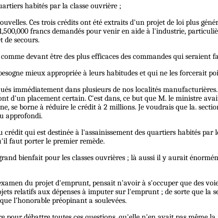
artiers habités par la classe ouvrière ;
uvelles. Ces trois crédits ont été extraits d'un projet de loi plus génér
,500,000 francs demandés pour venir en aide à l'industrie, particuliè
t de secours.
re comme devant être des plus efficaces des commandes qui seraient f
sogne mieux appropriée à leurs habitudes et qui ne les forcerait po
iqués immédiatement dans plusieurs de nos localités manufacturières. 
sont d'un placement certain. C'est dans, ce but que M. le ministre avai
nne, se borne à réduire le crédit à 2 millions. Je voudrais que la. sec
eu approfondi.
 crédit qui est destinée à l'assainissement des quartiers habités par les
'il faut porter le premier remède.
rand bienfait pour les classes ouvrières ; là aussi il y aurait énorm
 l'examen du projet d'emprunt, pensait n'avoir à s'occuper que des voi
ojets relatifs aux dépenses à imputer sur l'emprunt ; de sorte que la 
s que l’honorable préopinant a soulevées.
re pour débattre toutes ces questions, qu'elle n'en avait pas même la m