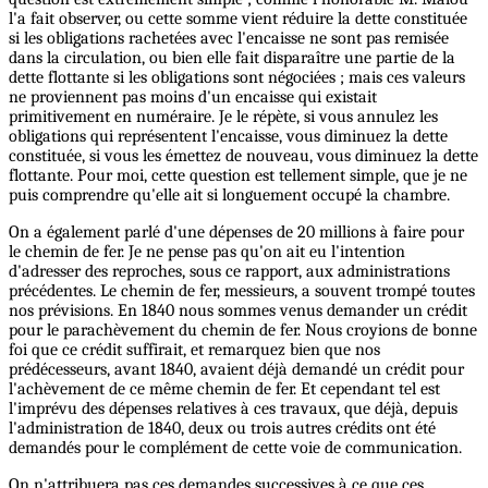
l'a fait observer, ou cette somme vient réduire la dette constituée
si les obligations rachetées avec l'encaisse ne sont pas remisée
dans la circulation, ou bien elle fait disparaître une partie de la
dette flottante si les obligations sont négociées ; mais ces valeurs
ne proviennent pas moins d'un encaisse qui existait
primitivement en numéraire. Je le répète, si vous annulez les
obligations qui représentent l'encaisse, vous diminuez la dette
constituée, si vous les émettez de nouveau, vous diminuez la dette
flottante. Pour moi, cette question est tellement simple, que je ne
puis comprendre qu'elle ait si longuement occupé la chambre.
On a également parlé d'une dépenses de 20 millions à faire pour
le chemin de fer. Je ne pense pas qu'on ait eu l'intention
d'adresser des reproches, sous ce rapport, aux administrations
précédentes. Le chemin de fer, messieurs, a souvent trompé toutes
nos prévisions. En 1840 nous sommes venus demander un crédit
pour le parachèvement du chemin de fer. Nous croyions de bonne
foi que ce crédit suffirait, et remarquez bien que nos
prédécesseurs, avant 1840, avaient déjà demandé un crédit pour
l'achèvement de ce même chemin de fer. Et cependant tel est
l'imprévu des dépenses relatives à ces travaux, que déjà, depuis
l'administration de 1840, deux ou trois autres crédits ont été
demandés pour le complément de cette voie de communication.
On n'attribuera pas ces demandes successives à ce que ces