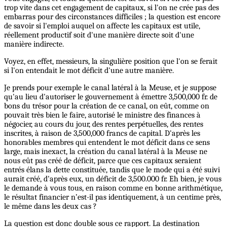
trop vite dans cet engagement de capitaux, si l'on ne crée pas des
embarras pour des circonstances difficiles ; la question est encore
de savoir si l'emploi auquel on affecte les capitaux est utile,
réellement productif soit d'une manière directe soit d'une
manière indirecte.
Voyez, en effet, messieurs, la singulière position que l'on se ferait
si l'on entendait le mot déficit d'une autre manière.
Je prends pour exemple le canal latéral à la Meuse, et je suppose
qu'au lieu d'autoriser le gouvernement à émettre 3,500,000 fr. de
bons du trésor pour la création de ce canal, on eût, comme on
pouvait très bien le faire, autorisé le ministre des finances à
négocier, au cours du jour, des rentes perpétuelles, des rentes
inscrites, à raison de 3,500,000 francs de capital. D'après les
honorables membres qui entendent le mot déficit dans ce sens
large, mais inexact, la création du canal latéral à la Meuse ne
nous eût pas créé de déficit, parce que ces capitaux seraient
entrés élans la dette constituée, tandis que le mode qui a été suivi
aurait créé, d'après eux, un déficit de 3,500.000 fr. Eh bien, je vous
le demande à vous tous, en raison comme en bonne arithmétique,
le résultat financier n’est-il pas identiquement, à un centime près,
le même dans les deux cas ?
La question est donc double sous ce rapport. La destination