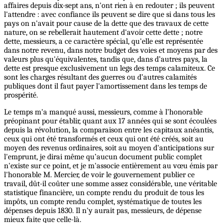
affaires depuis dix-sept ans, n'ont rien à en redouter ; ils peuvent
l'attendre : avec confiance ils peuvent se dire que si dans tous les
pays on n'avait pour cause de la dette que des travaux de cette
nature, on se rebellerait hautement d'avoir cette dette ; notre
dette, messieurs, a ce caractère spécial, qu'elle est représentée
dans notre revenu, dans notre budget des voies et moyens par des
valeurs plus qu'équivalentes, tandis que, dans d’autres pays, la
dette est presque exclusivement un legs des temps calamiteux. Ce
sont les charges résultant des guerres ou d’autres calamités
publiques dont il faut payer l'amortissement dans les temps de
prospérité.
Le temps m'a manqué aussi, messieurs, comme à l’honorable
préopinant pour établir, quant aux 17 années qui se sont écoulées
depuis la révolution, la comparaison entre les capitaux anéantis,
ceux qui ont été transformés et ceux qui ont été créés, soit au
moyen des revenus ordinaires, soit au moyen d'anticipations sur
l'emprunt, je dirai même qu’aucun document public complet
n'existe sur ce point, et je m'associe entièrement au vœu émis par
l'honorable M. Mercier, de voir le gouvernement publier ce
travail, dût-il coûter une somme assez considérable, une véritable
statistique financière, un compte rendu du produit de tous les
impôts, un compte rendu complet, systématique de toutes les
dépenses depuis 1830. Il n'y aurait pas, messieurs, de dépense
mieux faite que celle-là.