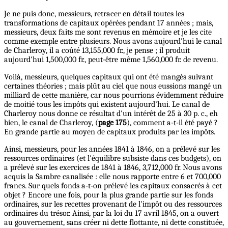
Je ne puis donc, messieurs, retracer en détail toutes les
transformations de capitaux opérées pendant 17 années ; mais,
messieurs, deux faits me sont revenus en mémoire et je les cite
comme exemple entre plusieurs. Nous avons aujourd'hui le canal
de Charleroy, il a coûté 13,155,000 fr., je pense ; il produit
aujourd'hui 1,500,000 fr., peut-être même 1,560,000 fr. de revenu.
Voilà, messieurs, quelques capitaux qui ont été mangés suivant
certaines théories ; mais plût au ciel que nous eussions mangé un
milliard de cette manière, car nous pourrions évidemment réduire
de moitié tous les impôts qui existent aujourd’hui. Le canal de
Charleroy nous donne ce résultat d'un intérêt de 25 à 30 p. c., eh
bien, le canal de Charleroy, (
page 175
), comment a-t-il été payé ?
En grande partie au moyen de capitaux produits par les impôts.
Ainsi, messieurs, pour les années 1841 à 1846, on a prélevé sur les
ressources ordinaires (et l'équilibre subsiste dans ces budgets), on
a prélevé sur les exercices de 1841 à 1846, 3,712,000 fr. Nous avons
acquis la Sambre canalisée : elle nous rapporte entre 6 et 700,000
francs. Sur quels fonds a-t-on prélevé les capitaux consacrés à cet
objet ? Encore une fois, pour la plus grande partie sur les fonds
ordinaires, sur les recettes provenant de l'impôt ou des ressources
ordinaires du trésor. Ainsi, par la loi du 17 avril 1845, on a ouvert
au gouvernement, sans créer ni dette flottante, ni dette constituée,