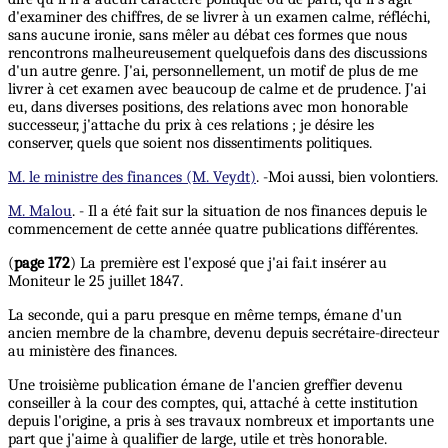
d'examiner des chiffres, de se livrer à un examen calme, réfléchi,
sans aucune ironie, sans mêler au débat ces formes que nous
rencontrons malheureusement quelquefois dans des discussions
d'un autre genre. J'ai, personnellement, un motif de plus de me
livrer à cet examen avec beaucoup de calme et de prudence. J'ai
eu, dans diverses positions, des relations avec mon honorable
successeur, j'attache du prix à ces relations ; je désire les
conserver, quels que soient nos dissentiments politiques.
M. le ministre des finances (M. Veydt)
. -Moi aussi, bien volontiers.
M. Malou
. - Il a été fait sur la situation de nos finances depuis le
commencement de cette année quatre publications différentes.
(
page 172
) La première est l'exposé que j'ai fai.t insérer au
Moniteur le 25 juillet 1847.
La seconde, qui a paru presque en même temps, émane d'un
ancien membre de la chambre, devenu depuis secrétaire-directeur
au ministère des finances.
Une troisième publication émane de l'ancien greffier devenu
conseiller à la cour des comptes, qui, attaché à cette institution
depuis l'origine, a pris à ses travaux nombreux et importants une
part que j'aime à qualifier de large, utile et très honorable.