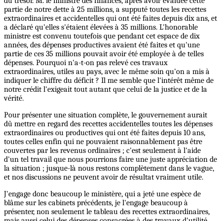
du trésor. M. le ministre des finances, après avoir évaluée cette
partie de notre dette à 25 millions, a supputé toutes les recettes
extraordinaires et accidentelles qui ont été faites depuis dix ans, et
a déclaré qu'elles s'étaient élevées à 35 millions. L'honorable
ministre est convenu toutefois que pendant cet espace de dix
années, des dépenses productives avaient été faites et qu'une
partie de ces 35 millions pouvait avoir été employée à de telles
dépenses. Pourquoi n'a-t-on pas relevé ces travaux
extraordinaires, utiles au pays, avec le même soin qu'on a mis à
indiquer le chiffre du déficit ? Il me semble que l'intérêt même de
notre crédit l'exigeait tout autant que celui de la justice et de la
vérité.
Pour présenter une situation complète, le gouvernement aurait
dû mettre en regard des recettes accidentelles toutes les dépenses
extraordinaires ou productives qui ont été faites depuis 10 ans,
toutes celles enfin qui ne pouvaient raisonnablement pas être
couvertes par les revenus ordinaires ; c'est seulement à l'aide
d'un tel travail que nous pourrions faire une juste appréciation de
la situation ; jusque-là nous restons complètement dans le vague,
et nos discussions ne peuvent avoir de résultat vraiment utile.
J'engage donc beaucoup le ministère, qui a jeté une espèce de
blâme sur les cabinets précédents, je l'engage beaucoup à
présenter, non seulement le tableau des recettes extraordinaires,
mais aussi celui des dépenses consacrées à des travaux d'utilité