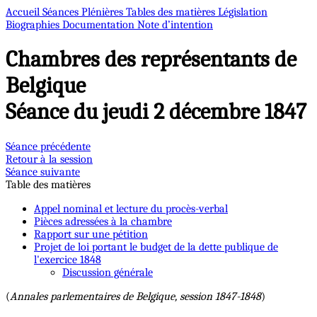
Accueil
Séances Plénières
Tables des matières
Législation
Biographies
Documentation
Note d’intention
Chambres des représentants de
Belgique
Séance du jeudi 2 décembre 1847
Séance précédente
Retour à la session
Séance suivante
Table des matières
Appel nominal et lecture du procès-verbal
Pièces adressées à la chambre
Rapport sur une pétition
Projet de loi portant le budget de la dette publique de
l'exercice 1848
Discussion générale
(
Annales parlementaires de Belgique, session 1847-1848
)