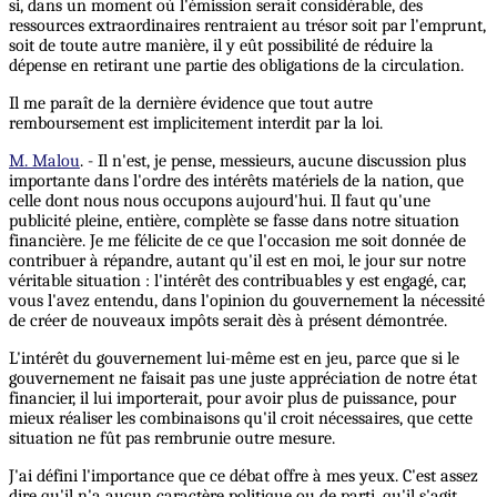
si, dans un moment où l'émission serait considérable, des
ressources extraordinaires rentraient au trésor soit par l'emprunt,
soit de toute autre manière, il y eût possibilité de réduire la
dépense en retirant une partie des obligations de la circulation.
Il me paraît de la dernière évidence que tout autre
remboursement est implicitement interdit par la loi.
M. Malou
. - Il n'est, je pense, messieurs, aucune discussion plus
importante dans l'ordre des intérêts matériels de la nation, que
celle dont nous nous occupons aujourd'hui. Il faut qu'une
publicité pleine, entière, complète se fasse dans notre situation
financière. Je me félicite de ce que l'occasion me soit donnée de
contribuer à répandre, autant qu'il est en moi, le jour sur notre
véritable situation : l'intérêt des contribuables y est engagé, car,
vous l'avez entendu, dans l'opinion du gouvernement la nécessité
de créer de nouveaux impôts serait dès à présent démontrée.
L'intérêt du gouvernement lui-même est en jeu, parce que si le
gouvernement ne faisait pas une juste appréciation de notre état
financier, il lui importerait, pour avoir plus de puissance, pour
mieux réaliser les combinaisons qu'il croit nécessaires, que cette
situation ne fût pas rembrunie outre mesure.
J'ai défini l'importance que ce débat offre à mes yeux. C'est assez
dire qu'il n'a aucun caractère politique ou de parti, qu'il s'agit