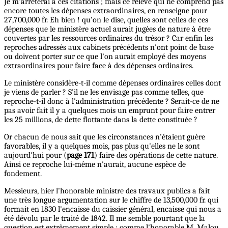
Je m'arrêterai à ces citations ; mais ce relevé qui ne comprend pas
encore toutes les dépenses extraordinaires, en renseigne pour
27,700,000 fr. Eh bien ! qu'on le dise, quelles sont celles de ces
dépenses que le ministère actuel aurait jugées de nature à être
couvertes par les ressources ordinaires du trésor ? Car enfin les
reproches adressés aux cabinets précédents n'ont point de base
ou doivent porter sur ce que l'on aurait employé des moyens
extraordinaires pour faire face à des dépenses ordinaires.
Le ministère considère-t-il comme dépenses ordinaires celles dont
je viens de parler ? S'il ne les envisage pas comme telles, que
reproche-t-il donc à l'administration précédente ? Serait-ce de ne
pas avoir fait il y a quelques mois un emprunt pour faire entrer
les 25 millions, de dette flottante dans la dette constituée ?
Or chacun de nous sait que les circonstances n'étaient guère
favorables, il y a quelques mois, pas plus qu'elles ne le sont
aujourd'hui pour (
page 171
) faire des opérations de cette nature.
Ainsi ce reproche lui-même n'aurait, aucune espèce de
fondement.
Messieurs, hier l'honorable ministre des travaux publics a fait
une très longue argumentation sur le chiffre de 13,500,000 fr. qui
formait en 1830 l'encaisse du caissier général, encaisse qui nous a
été dévolu par le traité de 1842. Il me semble pourtant que la
question est extrêmement simple ; comme l'honorable M. Malou