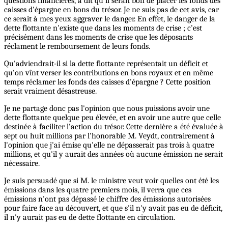
questions financières, a dit qu'il serait bon de placer les fonds des
caisses d'épargne en bons du trésor. Je ne suis pas de cet avis, car
ce serait à mes yeux aggraver le danger. En effet, le danger de la
dette flottante n'existe que dans les moments de crise ; c'est
précisément dans les moments de crise que les déposants
réclament le remboursement de leurs fonds.
Qu'adviendrait-il si la dette flottante représentait un déficit et
qu'on vînt verser les contributions en bons royaux et en même
temps réclamer les fonds des caisses d'épargne ? Cette position
serait vraiment désastreuse.
Je ne partage donc pas l'opinion que nous puissions avoir une
dette flottante quelque peu élevée, et en avoir une autre que celle
destinée à faciliter l'action du trésor. Cette dernière a été évaluée à
sept ou huit millions par l'honorable M. Veydt, contrairement à
l'opinion que j'ai émise qu'elle ne dépasserait pas trois à quatre
millions, et qu'il y aurait des années où aucune émission ne serait
nécessaire.
Je suis persuadé que si M. le ministre veut voir quelles ont été les
émissions dans les quatre premiers mois, il verra que ces
émissions n'ont pas dépassé le chiffre des émissions autorisées
pour faire face au découvert, et que s'il n'y avait pas eu de déficit,
il n'y aurait pas eu de dette flottante en circulation.