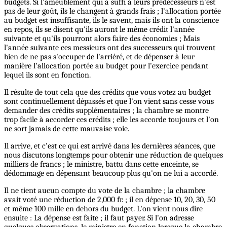
budgets. Si l'ameublement qui a suffi à leurs prédécesseurs n'est
pas de leur goût, ils le changent à grands frais ; l'allocation portée
au budget est insuffisante, ils le savent, mais ils ont la conscience
en repos, ils se disent qu'ils auront le même crédit l'année
suivante et qu'ils pourront alors faire des économies ; Mais
l'année suivante ces messieurs ont des successeurs qui trouvent
bien de ne pas s'occuper de l'arriéré, et de dépenser à leur
manière l'allocation portée au budget pour l'exercice pendant
lequel ils sont en fonction.
Il résulte de tout cela que des crédits que vous votez au budget
sont continuellement dépassés et que l'on vient sans cesse vous
demander des crédits supplémentaires ; la chambre se montre
trop facile à accorder ces crédits ; elle les accorde toujours et l'on
ne sort jamais de cette mauvaise voie.
Il arrive, et c'est ce qui est arrivé dans les dernières séances, que
nous discutons longtemps pour obtenir une réduction de quelques
milliers de francs ; le ministre, battu dans cette enceinte, se
dédommage en dépensant beaucoup plus qu'on ne lui a accordé.
Il ne tient aucun compte du vote de la chambre ; la chambre
avait voté une réduction de 2,000 fr. ; il en dépense 10, 20, 30, 50
et même 100 mille en dehors du budget. L'on vient nous dire
ensuite : La dépense est faite ; il faut payer. Si l'on adresse
quelques observations, le ministre en fonction lorsque la chambre