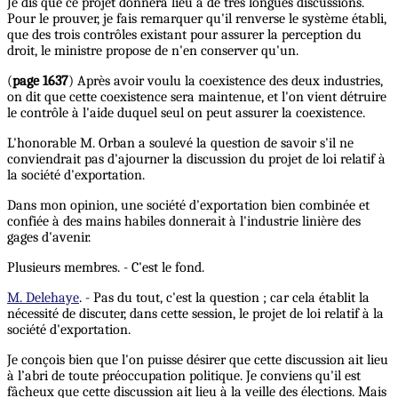
Je dis que ce projet donnera lieu à de très longues discussions.
Pour le prouver, je fais remarquer qu'il renverse le système établi,
que des trois contrôles existant pour assurer la perception du
droit, le ministre propose de n'en conserver qu'un.
(
page 1637
) Après avoir voulu la coexistence des deux industries,
on dit que cette coexistence sera maintenue, et l'on vient détruire
le contrôle à l'aide duquel seul on peut assurer la coexistence.
L'honorable M. Orban a soulevé la question de savoir s'il ne
conviendrait pas d'ajourner la discussion du projet de loi relatif à
la société d'exportation.
Dans mon opinion, une société d'exportation bien combinée et
confiée à des mains habiles donnerait à l'industrie linière des
gages d'avenir.
Plusieurs membres. - C'est le fond.
M. Delehaye
. - Pas du tout, c'est la question ; car cela établit la
nécessité de discuter, dans cette session, le projet de loi relatif à la
société d'exportation.
Je conçois bien que l'on puisse désirer que cette discussion ait lieu
à l’abri de toute préoccupation politique. Je conviens qu'il est
fâcheux que cette discussion ait lieu à la veille des élections. Mais