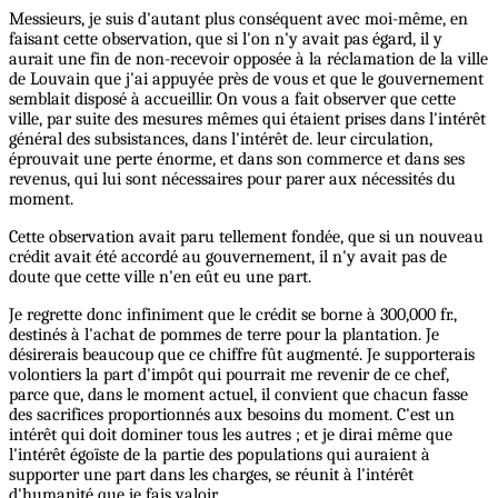
Messieurs, je suis d'autant plus conséquent avec moi-même, en
faisant cette observation, que si l'on n'y avait pas égard, il y
aurait une fin de non-recevoir opposée à la réclamation de la ville
de Louvain que j'ai appuyée près de vous et que le gouvernement
semblait disposé à accueillir. On vous a fait observer que cette
ville, par suite des mesures mêmes qui étaient prises dans l'intérêt
général des subsistances, dans l'intérêt de. leur circulation,
éprouvait une perte énorme, et dans son commerce et dans ses
revenus, qui lui sont nécessaires pour parer aux nécessités du
moment.
Cette observation avait paru tellement fondée, que si un nouveau
crédit avait été accordé au gouvernement, il n'y avait pas de
doute que cette ville n'en eût eu une part.
Je regrette donc infiniment que le crédit se borne à 300,000 fr.,
destinés à l'achat de pommes de terre pour la plantation. Je
désirerais beaucoup que ce chiffre fût augmenté. Je supporterais
volontiers la part d'impôt qui pourrait me revenir de ce chef,
parce que, dans le moment actuel, il convient que chacun fasse
des sacrifices proportionnés aux besoins du moment. C'est un
intérêt qui doit dominer tous les autres ; et je dirai même que
l'intérêt égoïste de la partie des populations qui auraient à
supporter une part dans les charges, se réunit à l'intérêt
d'humanité que je fais valoir.