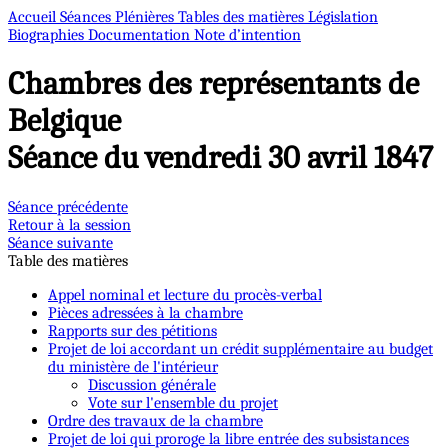
Accueil
Séances Plénières
Tables des matières
Législation
Biographies
Documentation
Note d’intention
Chambres des représentants de
Belgique
Séance du vendredi 30 avril 1847
Séance précédente
Retour à la session
Séance suivante
Table des matières
Appel nominal et lecture du procès-verbal
Pièces adressées à la chambre
Rapports sur des pétitions
Projet de loi accordant un crédit supplémentaire au budget
du ministère de l'intérieur
Discussion générale
Vote sur l'ensemble du projet
Ordre des travaux de la chambre
Projet de loi qui proroge la libre entrée des subsistances