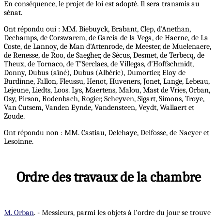
En conséquence, le projet de loi est adopté. Il sera transmis au
sénat.
Ont répondu oui : MM. Biebuyck, Brabant, Clep, d'Anethan,
Dechamps, de Corswarem, de Garcia de la Vega, de Haerne, de La
Coste, de Lannoy, de Man d'Attenrode, de Meester, de Muelenaere,
de Renesse, de Roo, de Saegher, de Sécus, Desmet, de Terbecq, de
Theux, de Tornaco, de T'Serclaes, de Villegas, d'Hoffschmidt,
Donny, Dubus (aîné), Dubus (Albéric), Dumortier, Eloy de
Burdinne, Fallon, Fleussu, Henot, Huveners, Jonet, Lange, Lebeau,
Lejeune, Liedts, Loos. Lys, Maertens, Malou, Mast de Vries, Orban,
Osy, Pirson, Rodenbach, Rogier, Scheyven, Sigart, Simons, Troye,
Van Cutsem, Vanden Eynde, Vandensteen, Veydt, Wallaert et
Zoude.
Ont répondu non : MM. Castiau, Delehaye, Delfosse, de Naeyer et
Lesoinne.
Ordre des travaux de la chambre
M. Orban
. - Messieurs, parmi les objets à l'ordre du jour se trouve