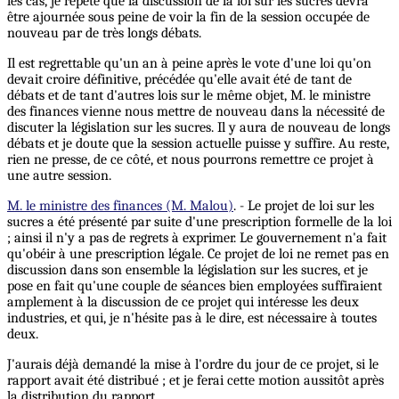
les cas, je répète que la discussion de la loi sur les sucres devra
être ajournée sous peine de voir la fin de la session occupée de
nouveau par de très longs débats.
Il est regrettable qu'un an à peine après le vote d'une loi qu'on
devait croire définitive, précédée qu'elle avait été de tant de
débats et de tant d'autres lois sur le même objet, M. le ministre
des finances vienne nous mettre de nouveau dans la nécessité de
discuter la législation sur les sucres. Il y aura de nouveau de longs
débats et je doute que la session actuelle puisse y suffire. Au reste,
rien ne presse, de ce côté, et nous pourrons remettre ce projet à
une autre session.
M. le ministre des finances (M. Malou)
. - Le projet de loi sur les
sucres a été présenté par suite d'une prescription formelle de la loi
; ainsi il n'y a pas de regrets à exprimer. Le gouvernement n'a fait
qu'obéir à une prescription légale. Ce projet de loi ne remet pas en
discussion dans son ensemble la législation sur les sucres, et je
pose en fait qu'une couple de séances bien employées suffiraient
amplement à la discussion de ce projet qui intéresse les deux
industries, et qui, je n'hésite pas à le dire, est nécessaire à toutes
deux.
J'aurais déjà demandé la mise à l'ordre du jour de ce projet, si le
rapport avait été distribué ; et je ferai cette motion aussitôt après
la distribution du rapport.