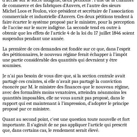
d'accise sur le sucre indigène, deux pétitions : l’une de la chambre
de commerce et des fabriques d'Anvers, et l'autre des sieurs
Michel Loos et Foulon, vice-président et secrétaire de l'association
commerciale et industrielle d'Anvers. Ces deux pétitions tendent à
faire écarter le système proposé par le ministre, pour la perception
de l'accise sur le sucre indigène. La seconde tend en outre à
obtenir que les effets de l'article 4 de la loi du 17 juillet 1846 soient
suspendus pendant une année.
La première de ces demandes est fondée sur ce que, dans l'esprit
des pétitionnaires, le nouveau régime ferait échapper à l'impôt
une partie considérable des quantités qui devraient y être
soumises.
Je n'ai pas besoin de vous dire que, si la section centrale avait
partagé ces craintes, si elle n'avait pas partagé la conviction
énoncée par M. le ministre des finances que le nouveau régime,
avec des formalités moins vexatoires, atteindra néanmoins les
quantités imposables, elle ne vous aurait pas proposé, dans le
rapport qui est maintenant à l'impression, d’adopter le principe
proposé par ce ministre.
Quant au second point, c'est une question toute nouvelle et fort
importante. Il s'agirait de ne pas appliquer l'article qui prescrit
que, dans certains cas, le rendement serait élevé.