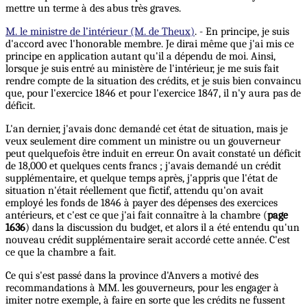
mettre un terme à des abus très graves.
M. le ministre de l’intérieur (M. de Theux)
. - En principe, je suis
d'accord avec l'honorable membre. Je dirai même que j'ai mis ce
principe en application autant qu'il a dépendu de moi. Ainsi,
lorsque je suis entré au ministère de l'intérieur, je me suis fait
rendre compte de la situation des crédits, et je suis bien convaincu
que, pour l'exercice 1846 et pour l'exercice 1847, il n'y aura pas de
déficit.
L'an dernier, j'avais donc demandé cet état de situation, mais je
veux seulement dire comment un ministre ou un gouverneur
peut quelquefois être induit en erreur. On avait constaté un déficit
de 18,000 et quelques cents francs ; j'avais demandé un crédit
supplémentaire, et quelque temps après, j'appris que l'état de
situation n'était réellement que fictif, attendu qu'on avait
employé les fonds de 1846 à payer des dépenses des exercices
antérieurs, et c'est ce que j'ai fait connaître à la chambre (
page
1636
) dans la discussion du budget, et alors il a été entendu qu'un
nouveau crédit supplémentaire serait accordé cette année. C'est
ce que la chambre a fait.
Ce qui s'est passé dans la province d'Anvers a motivé des
recommandations à MM. les gouverneurs, pour les engager à
imiter notre exemple, à faire en sorte que les crédits ne fussent