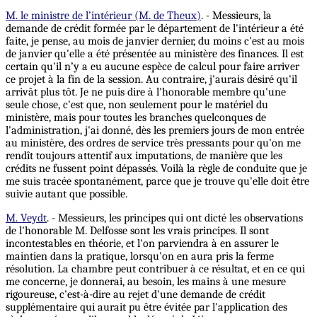
M. le ministre de l’intérieur (M. de Theux)
. - Messieurs, la
demande de crédit formée par le département de l'intérieur a été
faite, je pense, au mois de janvier dernier, du moins c'est au mois
de janvier qu'elle a été présentée au ministère des finances. Il est
certain qu'il n’y a eu aucune espèce de calcul pour faire arriver
ce projet à la fin de la session. Au contraire, j'aurais désiré qu'il
arrivât plus tôt. Je ne puis dire à l'honorable membre qu'une
seule chose, c'est que, non seulement pour le matériel du
ministère, mais pour toutes les branches quelconques de
l'administration, j'ai donné, dès les premiers jours de mon entrée
au ministère, des ordres de service très pressants pour qu'on me
rendît toujours attentif aux imputations, de manière que les
crédits ne fussent point dépassés. Voilà la règle de conduite que je
me suis tracée spontanément, parce que je trouve qu'elle doit être
suivie autant que possible.
M. Veydt
. - Messieurs, les principes qui ont dicté les observations
de l'honorable M. Delfosse sont les vrais principes. Il sont
incontestables en théorie, et l'on parviendra à en assurer le
maintien dans la pratique, lorsqu'on en aura pris la ferme
résolution. La chambre peut contribuer à ce résultat, et en ce qui
me concerne, je donnerai, au besoin, les mains à une mesure
rigoureuse, c'est-à-dire au rejet d'une demande de crédit
supplémentaire qui aurait pu être évitée par l'application des