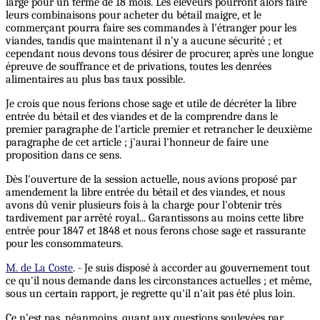
large pour un terme de 18 mois. Les éleveurs pourront alors faire
leurs combinaisons pour acheter du bétail maigre, et le
commerçant pourra faire ses commandes à l'étranger pour les
viandes, tandis que maintenant il n'y a aucune sécurité ; et
cependant nous devons tous désirer de procurer, après une longue
épreuve de souffrance et de privations, toutes les denrées
alimentaires au plus bas taux possible.
Je crois que nous ferions chose sage et utile de décréter la libre
entrée du bétail et des viandes et de la comprendre dans le
premier paragraphe de l'article premier et retrancher le deuxième
paragraphe de cet article ; j'aurai l'honneur de faire une
proposition dans ce sens.
Dès l'ouverture de la session actuelle, nous avions proposé par
amendement la libre entrée du bétail et des viandes, et nous
avons dû venir plusieurs fois à la charge pour l'obtenir très
tardivement par arrêté royal... Garantissons au moins cette libre
entrée pour 1847 et 1848 et nous ferons chose sage et rassurante
pour les consommateurs.
M. de La Coste
. - Je suis disposé à accorder au gouvernement tout
ce qu'il nous demande dans les circonstances actuelles ; et même,
sous un certain rapport, je regrette qu'il n'ait pas été plus loin.
Ce n'est pas, néanmoins, quant aux questions soulevées par