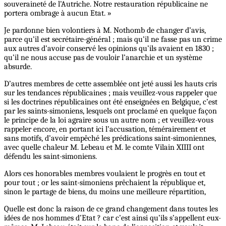
souveraineté de l’Autriche. Notre restauration républicaine ne
portera ombrage à aucun Etat. »
Je pardonne bien volontiers à M. Nothomb de changer d’avis,
parce qu’il est secrétaire-général ; mais qu’il ne fasse pas un crime
aux autres d’avoir conservé les opinions qu’ils avaient en 1830 ;
qu’il ne nous accuse pas de vouloir l’anarchie et un système
absurde.
D’autres membres de cette assemblée ont jeté aussi les hauts cris
sur les tendances républicaines ; mais veuillez-vous rappeler que
si les doctrines républicaines ont été enseignées en Belgique, c’est
par les saints-simoniens, lesquels ont proclamé en quelque façon
le principe de la loi agraire sous un autre nom ; et veuillez-vous
rappeler encore, en portant ici l’accusation, témérairement et
sans motifs, d’avoir empêché les prédications saint-simoniennes,
avec quelle chaleur M. Lebeau et M. le comte Vilain XIIII ont
défendu les saint-simoniens.
Alors ces honorables membres voulaient le progrès en tout et
pour tout ; or les saint-simoniens prêchaient la république et,
sinon le partage de biens, du moins une meilleure répartition,
Quelle est donc la raison de ce grand changement dans toutes les
idées de nos hommes d’Etat ? car c’est ainsi qu’ils s’appellent eux-