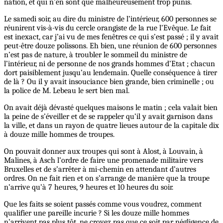
nation, et qui n’en sont que malheureusement trop punis.
Le samedi soir, au dire du ministre de l’intérieur, 600 personnes se
réunirent vis-à-vis du cercle orangiste de la rue l’Evêque. Le fait
est inexact, car j’ai vu de mes fenêtres ce qui s’est passé ; il y avait
peut-être douze polissons. Eh bien, une réunion de 600 personnes
n’est pas de nature, à troubler le sommeil du ministre de
l’intérieur, ni de personne de nos grands hommes d’Etat ; chacun
dort paisiblement jusqu’au lendemain. Quelle conséquence à tirer
de là ? Ou il y avait insouciance bien grande, bien criminelle ; ou
la police de M. Lebeau le sert bien mal.
On avait déjà dévasté quelques maisons le matin ; cela valait bien
la peine de s’éveiller et de se rappeler qu’il y avait garnison dans
la ville, et dans un rayon de quatre lieues autour de la capitale dix
à douze mille hommes de troupes.
On pouvait donner aux troupes qui sont à Alost, à Louvain, à
Malines, à Asch l’ordre de faire une promenade militaire vers
Bruxelles et de s’arrêter à mi-chemin en attendant d’autres
ordres. On ne fait rien et on s’arrange de manière que la troupe
n’arrive qu’à 7 heures, 9 heures et 10 heures du soir.
Que les faits se soient passés comme vous voudrez, comment
qualifier une pareille incurie ? Si les douze mille hommes
n’arrivent pas plus tôt, ne croyez pas que ce soit par négligence de