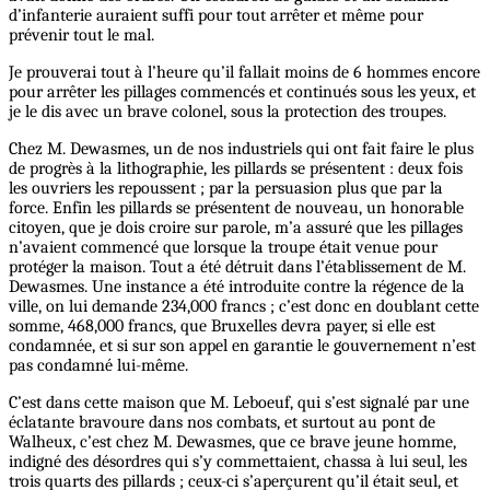
d’infanterie auraient suffi pour tout arrêter et même pour
prévenir tout le mal.
Je prouverai tout à l’heure qu’il fallait moins de 6 hommes encore
pour arrêter les pillages commencés et continués sous les yeux, et
je le dis avec un brave colonel, sous la protection des troupes.
Chez M. Dewasmes, un de nos industriels qui ont fait faire le plus
de progrès à la lithographie, les pillards se présentent : deux fois
les ouvriers les repoussent ; par la persuasion plus que par la
force. Enfin les pillards se présentent de nouveau, un honorable
citoyen, que je dois croire sur parole, m’a assuré que les pillages
n’avaient commencé que lorsque la troupe était venue pour
protéger la maison. Tout a été détruit dans l’établissement de M.
Dewasmes. Une instance a été introduite contre la régence de la
ville, on lui demande 234,000 francs ; c’est donc en doublant cette
somme, 468,000 francs, que Bruxelles devra payer, si elle est
condamnée, et si sur son appel en garantie le gouvernement n’est
pas condamné lui-même.
C’est dans cette maison que M. Leboeuf, qui s’est signalé par une
éclatante bravoure dans nos combats, et surtout au pont de
Walheux, c’est chez M. Dewasmes, que ce brave jeune homme,
indigné des désordres qui s’y commettaient, chassa à lui seul, les
trois quarts des pillards ; ceux-ci s’aperçurent qu’il était seul, et