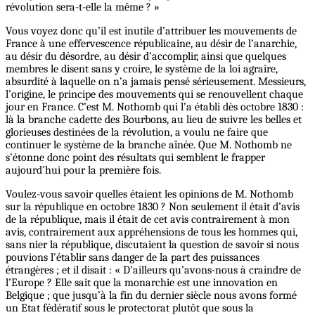
révolution sera-t-elle la même ? »
Vous voyez donc qu’il est inutile d’attribuer les mouvements de
France à une effervescence républicaine, au désir de l’anarchie,
au désir du désordre, au désir d’accomplir, ainsi que quelques
membres le disent sans y croire, le système de la loi agraire,
absurdité à laquelle on n’a jamais pensé sérieusement. Messieurs,
l’origine, le principe des mouvements qui se renouvellent chaque
jour en France. C’est M. Nothomb qui l’a établi dès octobre 1830 :
là la branche cadette des Bourbons, au lieu de suivre les belles et
glorieuses destinées de la révolution, a voulu ne faire que
continuer le système de la branche aînée. Que M. Nothomb ne
s’étonne donc point des résultats qui semblent le frapper
aujourd’hui pour la première fois.
Voulez-vous savoir quelles étaient les opinions de M. Nothomb
sur la république en octobre 1830 ? Non seulement il était d’avis
de la république, mais il était de cet avis contrairement à mon
avis, contrairement aux appréhensions de tous les hommes qui,
sans nier la république, discutaient la question de savoir si nous
pouvions l’établir sans danger de la part des puissances
étrangères ; et il disait : « D’ailleurs qu’avons-nous à craindre de
l’Europe ? Elle sait que la monarchie est une innovation en
Belgique ; que jusqu’à la fin du dernier siècle nous avons formé
un Etat fédératif sous le protectorat plutôt que sous la