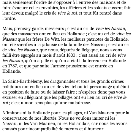
mais seulement l’ordre de s’opposer à l’entrée des maisons et de
faire évacuer celles envahies, les officiers et les soldats eussent fait
leur devoir, malgré le cris de
vive le roi
, et tout fût rentré dans
l’ordre.
Mais, prenez-y garde, messieurs ; c’est au cri de
vive les Nassau
,
que des massacres ont eu lieu en Hollande ; c’est au cri de
vive les
Nassau
que les frères De Witt, les meilleurs patriotes de Hollande,
ont été sacrifiés à la jalousie de la famille des Nassau ; c’est au cri
de
vive les Nassau
, que nous, députés de Belgique, nous avons
failli être égorgés au mois d’août 1830 ; c’est aussi au cri de
vive
les Nassau
, qu’on a pillé et qu’on a établi la terreur en Hollande
en 1787, et que par suite l’armée prussienne est entrée en
Hollande.
La Saint-Barthélemy, les dragonnades et tous les grands crimes
politiques ont eu lieu au cri de vive tel ou tel personnage qui était
en position de faire ou de laisser faire ; n’espérez donc pas vous
excuser en alléguant que les pillages ont eu lieu au cri de
vive le
roi
; c’est à mon sens plus qu’une maladresse.
N’imitons ni la Hollande pour les pillages, ni Van Maanen pour la
conservation de nos libertés. Nous ne voulons imiter ni les
Nassau, ni les Van Maanen, ni les Hollandais, car nous les avons
chassés pour incompatibilité de mœurs et d’humeur.