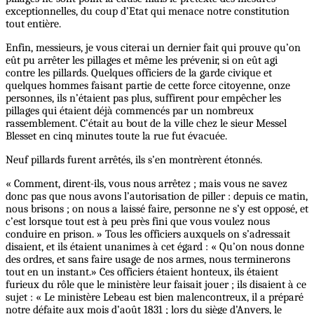
exceptionnelles, du coup d’Etat qui menace notre constitution
tout entière.
Enfin, messieurs, je vous citerai un dernier fait qui prouve qu’on
eût pu arrêter les pillages et même les prévenir, si on eût agi
contre les pillards. Quelques officiers de la garde civique et
quelques hommes faisant partie de cette force citoyenne, onze
personnes, ils n’étaient pas plus, suffirent pour empêcher les
pillages qui étaient déjà commencés par un nombreux
rassemblement. C’était au bout de la ville chez le sieur Messel
Blesset en cinq minutes toute la rue fut évacuée.
Neuf pillards furent arrêtés, ils s’en montrèrent étonnés.
« Comment, dirent-ils, vous nous arrêtez ; mais vous ne savez
donc pas que nous avons l’autorisation de piller : depuis ce matin,
nous brisons ; on nous a laissé faire, personne ne s’y est opposé, et
c’est lorsque tout est à peu près fini que vous voulez nous
conduire en prison. » Tous les officiers auxquels on s’adressait
disaient, et ils étaient unanimes à cet égard : « Qu’on nous donne
des ordres, et sans faire usage de nos armes, nous terminerons
tout en un instant.» Ces officiers étaient honteux, ils étaient
furieux du rôle que le ministère leur faisait jouer ; ils disaient à ce
sujet : « Le ministère Lebeau est bien malencontreux, il a préparé
notre défaite aux mois d’août 1831 ; lors du siège d’Anvers, le