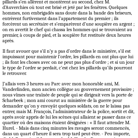
pillards s’en allèrent et montèrent au second, chez M.
d’Auverchies où tout est brisé et jeté par les fenêtres. Quelques
hommes, non embrigadés sans doute dans la bande des briseurs,
entrèrent furtivement dans l’appartement du premier ; ils
forcèrent un secrétaire et s’emparèrent d’une soupière en argent ;
on en avertit le chef qui chassa les hommes qui se trouvaient au
premier, à coups de pied, et la soupière fut restituée deux heures
après.
Il faut avouer que s’il n’y a pas d’ordre dans le ministère, s’il est
impuissant pour maintenir l’ordre, les pillards en ont plus que lui
; ils font les choses avec on ne peut pas plus d’ordre ; et si un jour
le type de l’ordre se perdait, c’est chez les pillards qu’ils pourront
le retrouver.
J’allais vers 3 heures au Parc avec mon honorable ami, M.
Vanderlinden, mon ancien collègue au gouvernement provisoire ;
nous vîmes une traînée de peuple qui se dirigeait vers la porte de
Scharbeek ; mon ami courut au ministère de la guerre pour
demander qu’on y envoyât quelques soldats, on ne le laissa pas
entrer, mais M. François, l’administrateur de la police, sortit et dit,
après avoir appris de lui les scènes qui allaient se passer dans ce
quartier où des maisons étaient désignées : « Il faut attendre M.
Hurel. - Mais dans cinq minutes les ravages seront commencés,
dans un quart d’heure il sera trop tard peut-être. - Peu importe,