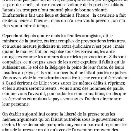
la part des chefs, ni par mauvaise volonté de la part des soldats.
Jamais les troupes n’ont montré plus de bonne volonté.
L’infanterie a fait une lieue et demie à l’heure ; la cavalerie a fait
de deux lieues à l’heure ; mais on n’a rien voulu prévoir ; on n’a
rien voulu faire à temps.
Cependant depuis quatre mois les feuilles orangistes, dit le
ministre de la justice, étaient remplies de provocations irritantes,
et aucune mesure judiciaire ni extra-judiciaire n’est prise ; mais
quand le mal est fait, on expulse tous les écrivains, les anti-
orangistes comme les auteurs des articles provocateurs. S’ils sont
coupables, ce n’est pas assez de les avoir expulsés, il fallait qu’ils
subissent sur le sol de la Belgique la peine de leur faute, de leurs
insultes au pays ; s’ils sont innocents, il ne fallait pas les expulser.
Vous avez violé la constitution sans fruit ; car ceux qui écrivaient
à Gand écriront de Lille : vous aurez les mêmes délits à réprimer,
et les auteurs seront absents ; vous aurez des hommes de paille,
comme vous l’avez dit, pour subir les condamnations, tandis que
les écrivains étant dans le pays, vous aviez l’action directe sur
leur personne.
On établit aujourd’hui contre la liberté de la presse tous les
mêmes arguments qu’on faisait autrefois sous le gouvernement
déchu. On se demande par quels moyens on pourrait réprimer les
abus de la presse ; on dit qu’avec de l’argent on trouvera des