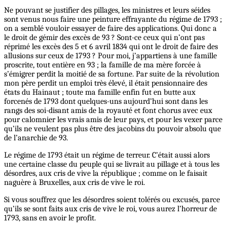
Ne pouvant se justifier des pillages, les ministres et leurs séides
sont venus nous faire une peinture effrayante du régime de 1793 ;
on a semblé vouloir essayer de faire des applications. Qui donc a
le droit de gémir des excès de 93 ? Sont-ce ceux qui n’ont pas
réprimé les excès des 5 et 6 avril 1834 qui ont le droit de faire des
allusions sur ceux de 1793 ? Pour moi, j’appartiens à une famille
proscrite, tout entière en 93 ; la famille de ma mère forcée à
s’émigrer perdit la moitié de sa fortune. Par suite de la révolution
mon père perdit un emploi très élevé, il était pensionnaire des
états du Hainaut ; toute ma famille enfin fut en butte aux
forcenés de 1793 dont quelques-uns aujourd’hui sont dans les
rangs des soi-disant amis de la royauté et font chorus avec eux
pour calomnier les vrais amis de leur pays, et pour les vexer parce
qu’ils ne veulent pas plus être des jacobins du pouvoir absolu que
de l’anarchie de 93.
Le régime de 1793 était un régime de terreur. C’était aussi alors
une certaine classe du peuple qui se livrait au pillage et à tous les
désordres, aux cris de vive la république ; comme on le faisait
naguère à Bruxelles, aux cris de vive le roi.
Si vous souffrez que les désordres soient tolérés ou excusés, parce
qu’ils se sont faits aux cris de vive le roi,
vous
aurez l’horreur de
1793, sans en avoir le profit.