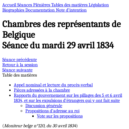
Accueil
Séances Plénières
Tables des matières
Législation
Biographies
Documentation
Note d’intention
Chambres des représentants de
Belgique
Séance du mardi 29 avril 1834
Séance précédente
Retour à la session
Séance suivante
Table des matières
Appel nominal et lecture du procès-verbal
Pièces adressées à la chambre
Rapports du gouvernement sur les pillages des 5 et 6 avril
1834, et sur les expulsions d’étrangers qui y ont fait suite
Discussion générale
Propositions d'adresse au roi
Vote sur les propositions
(
Moniteur belge n°120, du 30 avril 1834
)