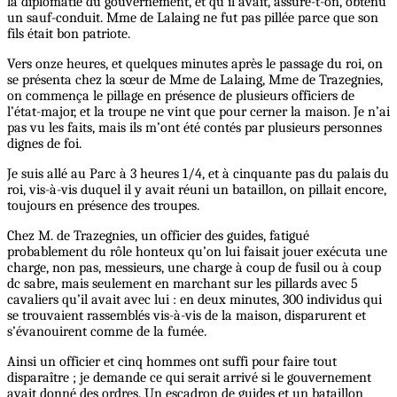
la diplomatie du gouvernement, et qu’il avait, assure-t-on, obtenu
un sauf-conduit. Mme de Lalaing ne fut pas pillée parce que son
fils était bon patriote.
Vers onze heures, et quelques minutes après le passage du roi, on
se présenta chez la sœur de Mme de Lalaing, Mme de Trazegnies,
on commença le pillage en présence de plusieurs officiers de
l’état-major, et la troupe ne vint que pour cerner la maison. Je n’ai
pas vu les faits, mais ils m’ont été contés par plusieurs personnes
dignes de foi.
Je suis allé au Parc à 3 heures 1/4, et à cinquante pas du palais du
roi, vis-à-vis duquel il y avait réuni un bataillon, on pillait encore,
toujours en présence des troupes.
Chez M. de Trazegnies, un officier des guides, fatigué
probablement du rôle honteux qu’on lui faisait jouer exécuta une
charge, non pas, messieurs, une charge à coup de fusil ou à coup
dc sabre, mais seulement en marchant sur les pillards avec 5
cavaliers qu’il avait avec lui : en deux minutes, 300 individus qui
se trouvaient rassemblés vis-à-vis de la maison, disparurent et
s’évanouirent comme de la fumée.
Ainsi un officier et cinq hommes ont suffi pour faire tout
disparaître ; je demande ce qui serait arrivé si le gouvernement
avait donné des ordres. Un escadron de guides et un bataillon