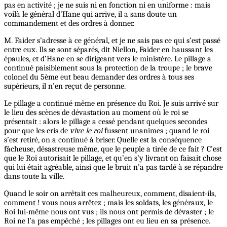
pas en activité ; je ne suis ni en fonction ni en uniforme : mais
voilà le général d’Hane qui arrive, il a sans doute un
commandement et des ordres à donner.
M. Faider s’adresse à ce général, et je ne sais pas ce qui s’est passé
entre eux. Ils se sont séparés, dit Niellon, Faider en haussant les
épaules, et d’Hane en se dirigeant vers le ministère. Le pillage a
continué paisiblement sous la protection de la troupe ; le brave
colonel du 5ème eut beau demander des ordres à tous ses
supérieurs, il n’en reçut de personne.
Le pillage a continué même en présence du Roi. Je suis arrivé sur
le lieu des scènes de dévastation au moment où le roi se
présentait : alors le pillage a cessé pendant quelques secondes
pour que les cris de
vive le roi
fussent unanimes ; quand le roi
s’est retiré, on a continué à briser. Quelle est la conséquence
fâcheuse, désastreuse même, que le peuple a tirée de ce fait ? C’est
que le Roi autorisait le pillage, et qu’en s’y livrant on faisait chose
qui lui était agréable, ainsi que le bruit n’a pas tardé à se répandre
dans toute la ville.
Quand le soir on arrêtait ces malheureux, comment, disaient-ils,
comment ! vous nous arrêtez ; mais les soldats, les généraux, le
Roi lui-même nous ont vus ; ils nous ont permis de dévaster ; le
Roi ne l’a pas empêché ; les pillages ont eu lieu en sa présence.