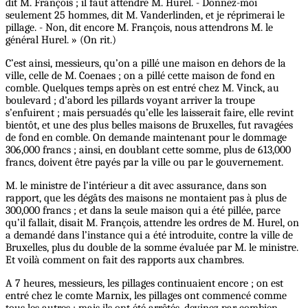
dit M. François ; il faut attendre M. Hurel. - Donnez-moi
seulement 25 hommes, dit M. Vanderlinden, et je réprimerai le
pillage. - Non, dit encore M. François, nous attendrons M. le
général Hurel. » (On rit.)
C’est ainsi, messieurs, qu’on a pillé une maison en dehors de la
ville, celle de M. Coenaes ; on a pillé cette maison de fond en
comble. Quelques temps après on est entré chez M. Vinck, au
boulevard ; d’abord les pillards voyant arriver la troupe
s’enfuirent ; mais persuadés qu’elle les laisserait faire, elle revint
bientôt, et une des plus belles maisons de Bruxelles, fut ravagées
de fond en comble. On demande maintenant pour le dommage
306,000 francs ; ainsi, en doublant cette somme, plus de 613,000
francs, doivent être payés par la ville ou par le gouvernement.
M. le ministre de l’intérieur a dit avec assurance, dans son
rapport, que les dégâts des maisons ne montaient pas à plus de
300,000 francs ; et dans la seule maison qui a été pillée, parce
qu’il fallait, disait M. François, attendre les ordres de M. Hurel, on
a demandé dans l’instance qui a été introduite, contre la ville de
Bruxelles, plus du double de la somme évaluée par M. le ministre.
Et voilà comment on fait des rapports aux chambres.
A 7 heures, messieurs, les pillages continuaient encore ; on est
entré chez le comte Marnix, les pillages ont commencé comme
tous les autres ; mais ils ont été arrêtés, devinez par combien