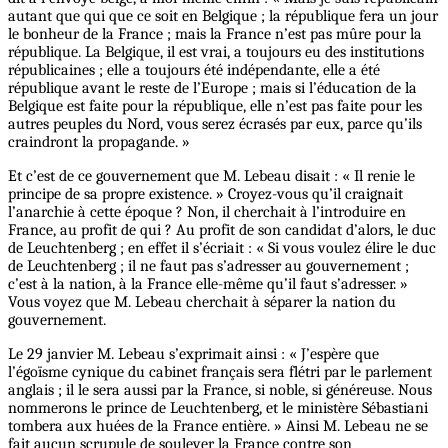
autant que qui que ce soit en Belgique ; la république fera un jour
le bonheur de la France ; mais la France n’est pas mûre pour la
république. La Belgique, il est vrai, a toujours eu des institutions
républicaines ; elle a toujours été indépendante, elle a été
république avant le reste de l’Europe ; mais si l’éducation de la
Belgique est faite pour la république, elle n’est pas faite pour les
autres peuples du Nord, vous serez écrasés par eux, parce qu’ils
craindront la propagande. »
Et c’est de ce gouvernement que M. Lebeau disait : « Il renie le
principe de sa propre existence. » Croyez-vous qu’il craignait
l’anarchie à cette époque ? Non, il cherchait à l’introduire en
France, au profit de qui ? Au profit de son candidat d’alors, le duc
de Leuchtenberg ; en effet il s’écriait : « Si vous voulez élire le duc
de Leuchtenberg ; il ne faut pas s’adresser au gouvernement ;
c’est à la nation, à la France elle-même qu’il faut s’adresser. »
Vous voyez que M. Lebeau cherchait à séparer la nation du
gouvernement.
Le 29 janvier M. Lebeau s’exprimait ainsi : « J’espère que
l’égoïsme cynique du cabinet français sera flétri par le parlement
anglais ; il le sera aussi par la France, si noble, si généreuse. Nous
nommerons le prince de Leuchtenberg, et le ministère Sébastiani
tombera aux huées de la France entière. » Ainsi M. Lebeau ne se
fait aucun scrupule de soulever la France contre son