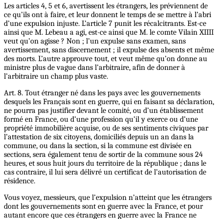
Les articles 4, 5 et 6, avertissent les étrangers, les préviennent de
ce qu’ils ont à faire, et leur donnent le temps de se mettre à l’abri
d’une expulsion injuste. L’article 7 punit les récalcitrants. Est-ce
ainsi que M. Lebeau a agi, est-ce ainsi que M. le comte Vilain XIIII
veut qu’on agisse ? Non ; l’un expulse sans examen, sans
avertissement, sans discernement ; il expulse des absents et même
des morts. L’autre approuve tout, et veut même qu’on donne au
ministre plus de vague dans l’arbitraire, afin de donner à
l’arbitraire un champ plus vaste.
Art. 8. Tout étranger né dans les pays avec les gouvernements
desquels les Français sont en guerre, qui en faisant sa déclaration,
ne pourra pas justifier devant le comité, ou d’un établissement
formé en France, ou d’une profession qu’il y exerce ou d’une
propriété immobilière acquise, ou de ses sentiments civiques par
l’attestation de six citoyens, domiciliés depuis un an dans la
commune, ou dans la section, si la commune est divisée en
sections, sera également tenu de sortir de la commune sous 24
heures, et sous huit jours du territoire de la république ; dans le
cas contraire, il lui sera délivré un certificat de l’autorisation de
résidence.
Vous voyez, messieurs, que l’expulsion n’atteint que les étrangers
dont les gouvernements sont en guerre avec la France, et pour
autant encore que ces étrangers en guerre avec la France ne