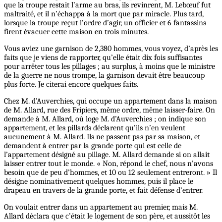
que la troupe restait l’arme au bras, ils revinrent, M. Lebœuf fut
maltraité, et il n’échappa à la mort que par miracle. Plus tard,
lorsque la troupe reçut l’ordre d’agir, un officier et 6 fantassins
firent évacuer cette maison en trois minutes.
Vous aviez une garnison de 2,380 hommes, vous voyez, d’après les
faits que je viens de rapporter, qu’elle était dix fois suffisantes
pour arrêter tous les pillages ; au surplus, à moins que le ministre
de la guerre ne nous trompe, la garnison devait être beaucoup
plus forte. Je citerai encore quelques faits.
Chez M. d’Auverchies, qui occupe un appartement dans la maison
de M. Allard, rue des Fripiers, même ordre, même laisser-faire. On
demande à M. Allard, où loge M. d’Auverchies ; on indique son
appartement, et les pillards déclarent qu’ils n’en veulent
aucunement à M. Allard. Ils ne passent pas par sa maison, et
demandent à entrer par la grande porte qui est celle de
l’appartement désigné au pillage. M. Allard demande si on allait
laisser entrer tout le monde. « Non, répond le chef, nous n’avons
besoin que de peu d’hommes, et 10 ou 12 seulement entreront. » Il
désigne nominativement quelques hommes, puis il place le
drapeau en travers de la grande porte, et fait défense d’entrer.
On voulait entrer dans un appartement au premier, mais M.
Allard déclara que c’était le logement de son père, et aussitôt les