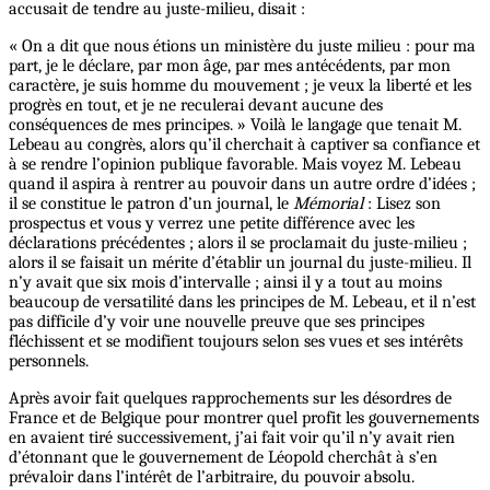
accusait de tendre au juste-milieu, disait :
« On a dit que nous étions un ministère du juste milieu : pour ma
part, je le déclare, par mon âge, par mes antécédents, par mon
caractère, je suis homme du mouvement ; je veux la liberté et les
progrès en tout, et je ne reculerai devant aucune des
conséquences de mes principes. » Voilà le langage que tenait M.
Lebeau au congrès, alors qu’il cherchait à captiver sa confiance et
à se rendre l’opinion publique favorable. Mais voyez M. Lebeau
quand il aspira à rentrer au pouvoir dans un autre ordre d’idées ;
il se constitue le patron d’un journal, le
Mémorial
: Lisez son
prospectus et vous y verrez une petite différence avec les
déclarations précédentes ; alors il se proclamait du juste-milieu ;
alors il se faisait un mérite d’établir un journal du juste-milieu. Il
n’y avait que six mois d’intervalle ; ainsi il y a tout au moins
beaucoup de versatilité dans les principes de M. Lebeau, et il n’est
pas difficile d’y voir une nouvelle preuve
que ses principes
fléchissent et se modifient toujours selon ses vues et ses intérêts
personnels.
Après avoir fait quelques rapprochements sur les désordres de
France et de Belgique pour montrer quel profit les gouvernements
en avaient tiré successivement, j’ai fait voir qu’il n’y avait rien
d’étonnant que le gouvernement de Léopold cherchât à s’en
prévaloir dans l’intérêt de l’arbitraire, du pouvoir absolu.