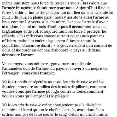
même ministère nous force de rester l’arme au bras alors que
l’armée française se faisait tuer pour nous. Aujourd’hui il nous
force à subir la honte des pillages, qui ont lieu dans la capitale au
milieu du jour, en pleine paix ; nous y assistons aussi l’arme au
bras, comme à Anvers. A la chambre, il accuse l’armée d’avoir
abandonné le roi au mois d’août ; puis il accuse nos soldats de
brigandages et de vol, et aujourd’hui il les force à protéger les
pillards. » Ces réflexions étaient surtout poignantes pour ces
officiers, mais elles étaient également faites par toute la
population. Chacun se disait : « le gouvernement non content de
nous déshonorer au dehors, déshonore le pays au dedans,
déshonore l’armée.
Vous croyez, vous ministres, gouverner au milieu de
l’animadversion de l’armée, du pays, et couverts du mépris de
l’étranger ; vous vous trompez.
Mais a-t-on dit et répété sans cesse, les cris de
vive le roi !
se
faisaient entendre au milieu des bandes de pillards, comment
vouliez-vous que l’armée pût agir contre la foule, comment
vouliez-vous qu’il empêchât le pillage ?
Mais ces cris de
vive le roi
ne changeaient pas la discipline
militaire ; si le roi qui est le chef de l’armée, avait donné des
ordres, non pas de faire couler le sang, c’était un crime inutile,