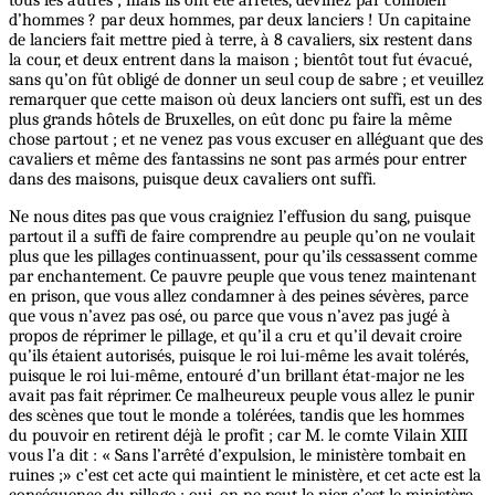
d’hommes ? par deux hommes, par deux lanciers ! Un capitaine
de lanciers fait mettre pied à terre, à 8 cavaliers, six restent dans
la cour, et deux entrent dans la maison ; bientôt tout fut évacué,
sans qu’on fût obligé de donner un seul coup de sabre ; et veuillez
remarquer que cette maison où deux lanciers ont suffi, est un des
plus grands hôtels de Bruxelles, on eût donc pu faire la même
chose partout ; et ne venez pas vous excuser en alléguant que des
cavaliers et même des fantassins ne sont pas armés pour entrer
dans des maisons, puisque deux cavaliers ont suffi.
Ne nous dites pas que vous craigniez l’effusion du sang, puisque
partout il a suffi de faire comprendre au peuple qu’on ne voulait
plus que les pillages continuassent, pour qu’ils cessassent comme
par enchantement. Ce pauvre peuple que vous tenez maintenant
en prison, que vous allez condamner à des peines sévères, parce
que vous n’avez pas osé, ou parce que vous n’avez pas jugé à
propos de réprimer le pillage, et qu’il a cru et qu’il devait croire
qu’ils étaient autorisés, puisque le roi lui-même les avait tolérés,
puisque le roi lui-même, entouré d’un brillant état-major ne les
avait pas fait réprimer. Ce malheureux peuple vous allez le punir
des scènes que tout le monde a tolérées, tandis que les hommes
du pouvoir en retirent déjà le profit ; car M. le comte Vilain XIII
vous l’a dit : « Sans l’arrêté d’expulsion, le ministère tombait en
ruines ;» c’est cet acte qui maintient le ministère, et cet acte est la
conséquence du pillage ; oui, on ne peut le nier, c’est le ministère