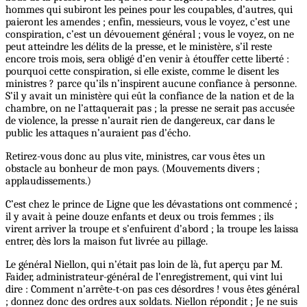
hommes qui subiront les peines pour les coupables, d’autres, qui
paieront les amendes ; enfin, messieurs, vous le voyez, c’est une
conspiration, c’est un dévouement général ; vous le voyez, on ne
peut atteindre les délits de la presse, et le ministère, s’il reste
encore trois mois, sera obligé d’en venir à étouffer cette liberté :
pourquoi cette conspiration, si elle existe, comme le disent les
ministres ? parce qu’ils n’inspirent aucune confiance à personne.
S’il y avait un ministère qui eût la confiance de la nation et de la
chambre, on ne l’attaquerait pas ; la presse ne serait pas accusée
de violence, la presse n’aurait rien de dangereux, car dans le
public les attaques n’auraient pas d’écho.
Retirez-vous donc au plus vite, ministres, car vous êtes un
obstacle au bonheur de mon pays. (Mouvements divers ;
applaudissements.)
C’est chez le prince de Ligne que les dévastations ont commencé ;
il y avait à peine douze enfants et deux ou trois femmes ; ils
virent arriver la troupe et s’enfuirent d’abord ; la troupe les laissa
entrer, dès lors la maison fut livrée au pillage.
Le général Niellon, qui n’était pas loin de là, fut aperçu par M.
Faider, administrateur-général de l’enregistrement, qui vint lui
dire : Comment n’arrête-t-on pas ces désordres ! vous êtes général
; donnez donc des ordres aux soldats. Niellon répondit ; Je ne suis