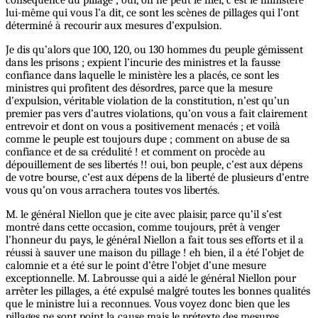
lui-même qui vous l’a dit, ce sont les scènes de pillages qui l’ont
déterminé à recourir aux mesures d’expulsion.
Je dis qu’alors que 100, 120, ou 130 hommes du peuple gémissent
dans les prisons ; expient l’incurie des ministres et la fausse
confiance dans laquelle le ministère les a placés, ce sont les
ministres qui profitent des désordres, parce que la mesure
d’expulsion, véritable violation de la constitution, n’est qu’un
premier pas vers d’autres violations, qu’on vous a fait clairement
entrevoir et dont on vous a positivement menacés ; et voilà
comme le peuple est toujours dupe ; comment on abuse de sa
confiance et de sa crédulité ! et comment on procède au
dépouillement de ses libertés !! oui, bon peuple, c’est aux dépens
de votre bourse, c’est aux dépens de la liberté de plusieurs d’entre
vous qu’on vous arrachera toutes vos libertés.
M. le général Niellon que je cite avec plaisir, parce qu’il s’est
montré dans cette occasion, comme toujours, prêt à venger
l’honneur du pays, le général Niellon a fait tous ses efforts et il a
réussi à sauver une maison du pillage ! eh bien, il a été l’objet de
calomnie et a été sur le point d’être l’objet d’une mesure
exceptionnelle. M. Labrousse qui a aidé le général Niellon pour
arrêter les pillages, a été expulsé malgré toutes les bonnes qualités
que le ministre lui a reconnues. Vous voyez donc bien que les
pillages ne sont point la cause mais le prétexte des mesures