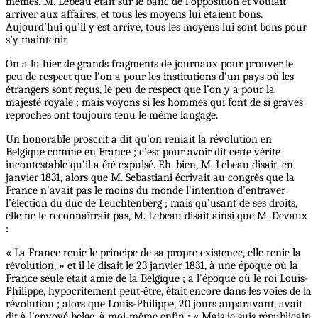
mêmes. M. Lebeau était sur le banc de l’opposition et voulait
arriver aux affaires, et tous les moyens lui étaient bons.
Aujourd’hui qu’il y est arrivé, tous les moyens lui sont bons pour
s’y maintenir.
On a lu hier de grands fragments de journaux pour prouver le
peu de respect que l’on a pour les institutions d’un pays où les
étrangers sont reçus, le peu de respect que l’on y a pour la
majesté royale ; mais voyons si les hommes qui font de si graves
reproches ont toujours tenu le même langage.
Un honorable proscrit a dit qu’on reniait la révolution en
Belgique comme en France ; c’est pour avoir dit cette vérité
incontestable qu’il a été expulsé. Eh. bien, M. Lebeau disait, en
janvier 1831, alors que M. Sebastiani écrivait au congrès que la
France n’avait pas le moins du monde l’intention d’entraver
l’élection du duc de Leuchtenberg ; mais qu’usant de ses droits,
elle ne le reconnaîtrait pas, M. Lebeau disait ainsi que M. Devaux
:
« La France renie le principe de sa propre existence, elle renie la
révolution, » et il le disait le 23 janvier 1831, à une époque où la
France seule était amie de la Belgique ; à l’époque où le roi Louis-
Philippe, hypocritement peut-être, était encore dans les voies de la
révolution ; alors que Louis-Philippe, 20 jours auparavant, avait
dit à l’envoyé belge, à moi-même enfin : « Mais je suis républicain