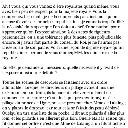
Ah ! vous, qui vous vantez d’être royalistes quand même, vous
avez bien peu de respect pour la majesté royale. Vous la
comprenez bien mal ; je ne la comprends pas ainsi moi, qu’on
accuse d’avoir des principes républicains ; je connais trop l’utilité,
la nécessité du respect que l’on doit au chef d’une nation, pour
approuver qu’on l’expose ainsi, ou à des actes de rigueurs
personnelles, ou à une tolérance plus funeste, plus préjudiciable
encore. Si j’avais fait partie du conseil du Roi, je ne l’aurais pas
laissé sortir de son palais. Voilà une leçon de dignité royale qu’un
républicain se permet dc vous donner, MM. les ministres de la
royauté.
En effet je demanderai, messieurs, quelle nécessité il y avait de
l’exposer ainsi à une défaite ?
Toutes les scènes de désordres se faisaient avec un ordre
admirable ; lorsque les directeurs du pillage avaient mis une
exécution en bon train, ils laissaient achever et allaient en
commencer une autre ; c’est ainsi qu’après avoir organisé le
pillage du prince de Ligne, on s’est présente chez Mme de Lalaing ;
on y planta le drapeau, car tout cela se faisait drapeau déployé.
Quelqu’un tira une liste de sa poche, il dit aux pillards d’aller plus
loin, et les pillards s’en allèrent plus loin. Quelle était la raison qui
fit donner cet ordre ? c’est que Mme de Lalaing a un fils attaché à