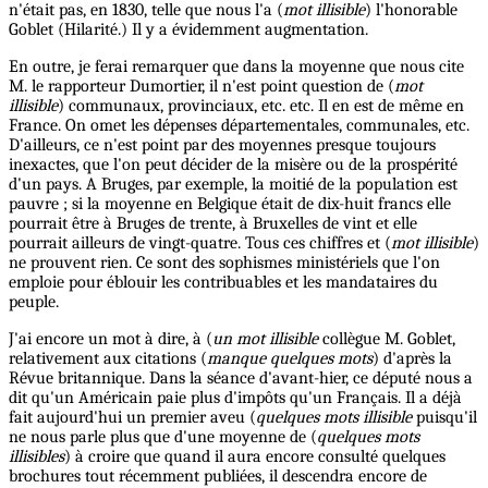
n'était pas, en 1830, telle que nous l'a (
mot illisible
) l'honorable
Goblet (Hilarité.) Il y a évidemment augmentation.
En outre, je ferai remarquer que dans la moyenne que nous cite
M. le rapporteur Dumortier, il n'est point question de (
mot
illisible
) communaux, provinciaux, etc. etc. Il en est de même en
France. On omet les dépenses départementales, communales, etc.
D'ailleurs, ce n'est point par des moyennes presque toujours
inexactes, que l'on peut décider de la misère ou de la prospérité
d'un pays. A Bruges, par exemple, la moitié de la population est
pauvre ; si la moyenne en Belgique était de dix-huit francs elle
pourrait être à Bruges de trente, à Bruxelles de vint et elle
pourrait ailleurs de vingt-quatre. Tous ces chiffres et (
mot illisible
)
ne prouvent rien. Ce sont des sophismes ministériels que l'on
emploie pour éblouir les contribuables et les mandataires du
peuple.
J'ai encore un mot à dire, à (
un mot illisible
collègue M. Goblet,
relativement aux citations (
manque quelques mots
) d'après la
Révue britannique. Dans la séance d'avant-hier, ce député nous a
dit qu'un Américain paie plus d'impôts qu'un Français. Il a déjà
fait aujourd'hui un premier aveu (
quelques mots illisible
puisqu'il
ne nous parle plus que d'une moyenne de (
quelques mots
illisibles
) à croire que quand il aura encore consulté quelques
brochures tout récemment publiées, il descendra encore de