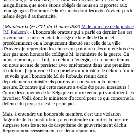
insignifiants, que nous étions obligés de nous en rapporter aux
témoignages d'hommes éclairés, mais dont les avis n'avient pas le
même degré d'authenticité.
(
Moniteur belge n°71, du 11 mars 1832
)
M. le ministre de la justice
(M. Raikem)
. - L’honorable orateur qui a parlé en dernier lieu est
revenu sur la mise en état de siège de la ville de Gand, et
précédemment on a longuement discuté sur celle de la ville
d’Anvers. Je reprendrai les choses au point où elles ont été laissées
hier par mon honorable collègue M. le ministre de la guerre. On
nous reproche, a-t-il dit, un défaut d’énergie, et en même temps
on nous accuse de persister avec entêtement dans une première
résolution. J’ajouterai : On reproche au ministère le défaut d’unité
; et voilà que l’honorable M. de Robaulx réunit deux
départements ministériels pour avoir concouru à la même
mesure. Et contre qui cette mesure a-t-elle été prise, messieurs ?
Contre les ennemis de la Belgique et outre ceux qui voudraient les
favoriser. Voilà donc le ministère d’accord pour ce qui concerne la
défense du pays, et c’est le principal.
Mais, à entendre un honorable membre, c’est une violation
flagrante de la constitution ; à en entendre un autre, la mesure
surpasse tous les actes de despotisme du gouvernement déchu.
Reprenons successivement ces deux reproches.