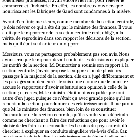
solennelles promesses, n'avait encore rien fait pour relever le
commerce et l'industrie. En effet, les nombreux ouvriers que
nourrissaient les fabriques de Gand sont condamnés à la misère.
Avant d'en finir, messieurs, comme membre de la section centrale,
je dois relever ce qui a été dit par le ministre des finances. Il vous
a dit que le rapporteur de la section centrale était obligé, à la
vérité, de reproduire dans son rapport les décisions de la section,
mais qu'il était seul auteur du rapport.
Messieurs, vous ne partagerez probablement pas son avis. Nous
avons cru que le rapport devait contenir les décisions et expliquer
les motifs de la section. M. Dumortier a soumis son rapport à la
section centrale. J'avais proposé la suppression de plusieurs
passages à la majorité de la section, elle en a jugé différemment et
les passages sont demeurés. Je suis donc étonné que le ministre
accuse le rapporteur d'avoir substitué son opinion à celle de la
section ; et certes, M. le ministre était moins capable que tout
autre d'en juger, puisque ce n'était qu'avec grande peine qu'il se
rendait à la section pour donner des éclaircissements. Il me paraît
que M. le ministre des finances, bien loin de se constituer
l'accusateur de la section centrale, qu'il a voulu vous dépeindre
comme ne cherchant à faire des réductions que pour avoir le
plaisir de les faire sans consulter les besoins du pays, aurait dû
chercher à expliquer sa conduite singulière vis-à-vis d'elle. Car,
messieurs,
je
dois le dire, les éclaircissements étaient tellement