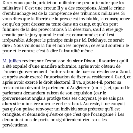
Direz-vous que la juridiction militaire ne peut atteindre que les
militaires ? C’est une erreur. Il y a des exceptions. Ainsi le crime
d’embauchage est de la compétence des tribunaux militaires. Si
vous dites que la liberté de la presse est inviolable, la conséquence
est qu’on peut dresser sa tente dans un camp, et qu’on peut
fulminer de là des provocations à la désertion, sauf à être jugé
ensuite par le jury quand le mal est consommé et qu’il est
irréparable. Adopter le principe émis par M. Delehaye, ce serait
dire : Nous voulons la fin et non les moyens ; ce serait soutenir
le
pour et le contre, c’est-à-dire l’absurdité même.
M. Jullien
revient sur l’expulsion du sieur Dixon ; il soutient qu’il
a été expulsé d’une manière arbitraire, après avoir obtenu de
l’ancien gouvernement l’autorisation de fixer sa résidence à Gand,
et après avoir exercé l’autorisation de fixer sa résidence à Gand, et
après avoir exercé le droit électoral. Il va, ajoute-t-il, porter sa
réclamation devant le parlement d’Angleterre (on rit), et, quand le
parlement demandera raison de son expulsion (car le
gouvernement anglais protège tous ses citoyens), je ne sais pas
alors si le ministère aura le verbe si haut.
Au
reste, il ne conçoit
pas qu’on puisse renvoyer un individu sous prétexte qu’il est
orangiste, et demande qu’est-ce que c’est que l’orangisme ? Les
dénominations de partis ne signifieraient rien sans les
persécutions.