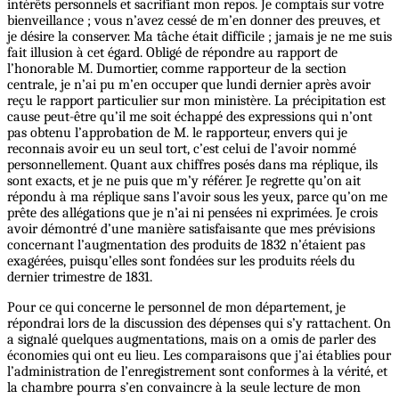
intérêts personnels et sacrifiant mon repos. Je comptais sur votre
bienveillance ; vous n’avez cessé de m’en donner des preuves, et
je désire la conserver. Ma tâche était difficile ; jamais je ne me suis
fait illusion à cet égard. Obligé de répondre au rapport de
l’honorable M. Dumortier, comme rapporteur de la section
centrale, je n’ai pu m’en occuper que lundi dernier après avoir
reçu le rapport particulier sur mon ministère. La précipitation est
cause peut-être qu’il me soit échappé des expressions qui n’ont
pas obtenu l’approbation de M. le rapporteur, envers qui je
reconnais avoir eu un seul tort, c’est celui de l’avoir nommé
personnellement. Quant aux chiffres posés dans ma réplique, ils
sont exacts, et je ne puis que m’y référer. Je regrette qu’on ait
répondu à ma réplique sans l’avoir sous les yeux, parce qu’on me
prête des allégations que je n’ai ni pensées ni exprimées. Je crois
avoir démontré d’une manière satisfaisante que mes prévisions
concernant l’augmentation des produits de 1832 n’étaient pas
exagérées, puisqu’elles sont fondées sur les produits réels du
dernier trimestre de 1831.
Pour ce qui concerne le personnel de mon département, je
répondrai lors de la discussion des dépenses qui s’y rattachent. On
a signalé quelques augmentations, mais on a omis de parler des
économies qui ont eu lieu. Les comparaisons que j’ai établies pour
l’administration de l’enregistrement sont conformes à la vérité, et
la chambre pourra s’en convaincre à la seule lecture de mon