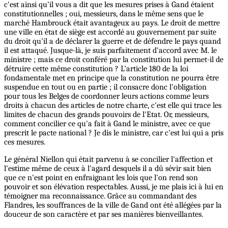
c'est ainsi qu'il vous a dit que les mesures prises à Gand étaient
constitutionnelles ; oui, messieurs, dans le même sens que le
marché Hambrouck était avantageux au pays. Le droit de mettre
une ville en état de siège est accordé au gouvernement par suite
du droit qu'il a de déclarer la guerre et de défendre le pays quand
il est attaqué. Jusque-là, je suis parfaitement d'accord avec M. le
ministre ; mais ce droit conféré par la constitution lui permet-il de
détruire cette même constitution ? L'article 180 de la loi
fondamentale met en principe que la constitution ne pourra être
suspendue en tout ou en partie ; il consacre donc l'obligation
pour tous les Belges de coordonner leurs actions comme leurs
droits à chacun des articles de notre charte, c'est elle qui trace les
limites de chacun des grands pouvoirs de l'Etat. Or, messieurs,
comment concilier ce qu'a fait à Gand le ministre, avec ce que
prescrit le pacte national ? Je dis le ministre, car c'est lui qui a pris
ces mesures.
Le général Niellon qui était parvenu à se concilier l'affection et
l'estime même de ceux à l'agard desquels il a dû sévir sait bien
que ce n'est point en enfraignant les lois que l'on rend son
pouvoir et son élévation respectables. Aussi, je me plais ici à lui en
témoigner ma reconnaissance. Grâce au commandant des
Flandres, les souffrances de la ville de Gand ont été allégées par la
douceur de son caractère et par ses manières bienveillantes.