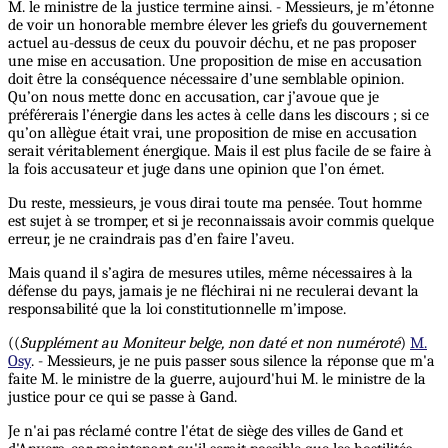
M. le ministre de la justice termine ainsi. - Messieurs, je m’étonne
de voir un honorable membre élever les griefs du gouvernement
actuel au-dessus de ceux du pouvoir déchu, et ne pas proposer
une mise en accusation. Une proposition de mise en accusation
doit être la conséquence nécessaire d’une semblable opinion.
Qu’on nous mette donc en accusation, car j’avoue que je
préférerais l’énergie dans les actes à celle dans les discours ; si ce
qu’on allègue était vrai, une proposition de mise en accusation
serait véritablement énergique. Mais il est plus facile de se faire à
la fois accusateur et juge dans une opinion que l’on émet.
Du reste, messieurs, je vous dirai toute ma pensée. Tout homme
est sujet à se tromper, et si je reconnaissais avoir commis quelque
erreur, je ne craindrais pas d’en faire l’aveu.
Mais quand il s’agira de mesures utiles, même nécessaires à la
défense du pays, jamais je ne fléchirai ni ne reculerai devant la
responsabilité que la loi constitutionnelle m’impose.
((
Supplément au Moniteur belge, non daté et non numéroté
)
M.
Osy
. - Messieurs, je ne puis passer sous silence la réponse que m'a
faite M. le ministre de la guerre, aujourd'hui M. le ministre de la
justice pour ce qui se passe à Gand.
Je n'ai pas réclamé contre l'état de siège des villes de Gand et