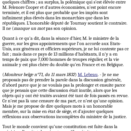
quelques chiffres ; au surplus, la polémique qui s'est élévée entre
M. Felenore Cooper et d'autres économistes, n'est point encore
terminée, et il est plus que probable que les impôts sont
infiniment plus élevés dans les monarchies que dans les
républiques. L'honorable député de Tournay soutient le contraire.
Il ne (
manque un mot
pas son opinion.
Quant à ce qu'a dit, dans la séance d'hier, M. le ministre de la
guerre, sur les gros appointements que l'on accorde aux Etats-
Unis, aux généraux et officiers supérieurs, je ne lui conteste pas ce
fait ; mais dans ce pays de 13 millions d'habitants, il n'y a en
temps de paix que 7,000 hommes de troupes régulier, et la vie
animale y est plus chère du double qu'en France
et
en Belgique.
(
Moniteur belge n°71, du 11 mars 1832
)
M. Lebeau
. - Je ne me
proposais pas de prendre la parole dans la discussion générale,
d’abord parce que je ne voulais pas la prolonger et ensuite parce
que je pensais que cette discussion était inutile, alors que les
objets qui y ont été traités avaient été tant de fois passés en revue.
Ce n’est pas là une censure de ma part, ce n’est qu’une opinion.
Mais je me propose de dire quelques mots à un honorable
membre, sur la mise en état de siège, et d’ajouter quelques
réflexions aux observations incomplètes du ministre de la justice.
Tout le monde convient qu’une constitution est faite dans la