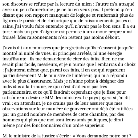
son discours se réfute par la lecture du mien : l’autre m’a attaqué
avec un peu d’amertume ; je ne lui en veux pas. Il prétend qu’en
disant que son rapport manquait de logique et renfermait plus de
figures de poésie et de rhétorique que de raisonnements justes et
sains, j’ai voulu faire entendre qu’il n’avait pas le bon sens. Il a eu
tort : mais un peu d’aigreur est permise à un amour-propre ainsi
froissé. Mes raisonnements n’en restent pas moins débout.
J’avais dit aux ministres que je regrettais qu’ils n’eussent jusqu’ici
montré ni unité de vues, ni principes arrêtés, ni une énergie
insuffisante ; ils me demandent de citer des faits. Rien ne me
serait plus facile, messieurs, et je n’aurais que l’embarras du choix
; j’ajouterai même que, parmi ces faits, il en est qui regardent
particulièrement M. le ministre de l'intérieur, qui m’a répondu
avec le plus d’assurance. Mais je n’aime point à désigner des
individus à la tribune, ce qui n’est d’ailleurs pas très
parlementaire, et ce qu’il faudrait cependant que je fisse pour
satisfaire au désir de MM. les ministres. Le pays jugera si j’ai dit
vrai ; en attendant, je ne crains pas de leur assurer que mes
observations sur leur manière de gouverner ont déjà été ratifiées
par un grand nombre de membres de cette chambre, par des
hommes qui plus que moi sont leurs amis politiques, je dirai
même par des fonctionnaires d’un ordre supérieur.
M. le ministre de la justice s’écrie : « Vous demandez notre but ?