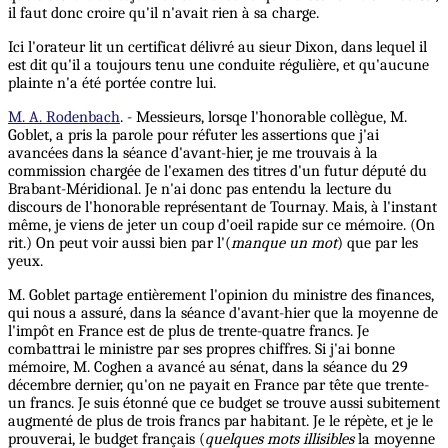
il faut donc croire qu'il n'avait rien à sa charge.
Ici l'orateur lit un certificat délivré au sieur Dixon, dans lequel il
est dit qu'il a toujours tenu une conduite régulière, et qu'aucune
plainte n'a été portée contre lui.
M. A. Rodenbach
. - Messieurs, lorsqe l'honorable collègue, M.
Goblet, a pris la parole pour réfuter les assertions que j'ai
avancées dans la séance d'avant-hier, je me trouvais à la
commission chargée de l'examen des titres d'un futur député du
Brabant-Méridional. Je n'ai donc pas entendu la lecture du
discours de l'honorable représentant de Tournay. Mais, à l'instant
même, je viens de jeter un coup d'oeil rapide sur ce mémoire. (On
rit.) On peut voir aussi bien par l'(
manque un mot
) que par les
yeux.
M. Goblet partage entièrement l'opinion du ministre des finances,
qui nous a assuré, dans la séance d'avant-hier que la moyenne de
l'impôt en France est de plus de trente-quatre francs. Je
combattrai le ministre par ses propres chiffres. Si j'ai bonne
mémoire, M. Coghen a avancé au sénat, dans la séance du 29
décembre dernier, qu'on ne payait en France par tête que trente-
un francs. Je suis étonné que ce budget se trouve aussi subitement
augmenté de plus de trois francs par habitant. Je le répète, et je le
prouverai, le budget français (
quelques mots illisibles
la moyenne