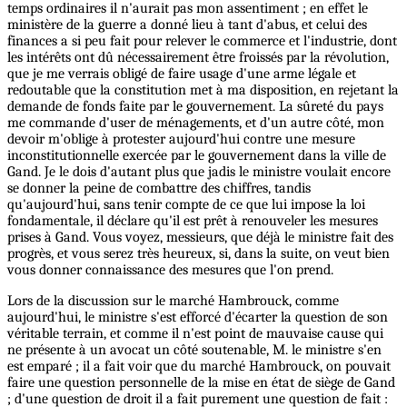
temps ordinaires il n'aurait pas mon assentiment ; en effet le
ministère de la guerre a donné lieu à tant d'abus, et celui des
finances a si peu fait pour relever le commerce et l'industrie, dont
les intérêts ont dû nécessairement être froissés par la révolution,
que je me verrais obligé de faire usage d'une arme légale et
redoutable que la constitution met à ma disposition, en rejetant la
demande de fonds faite par le gouvernement. La sûreté du pays
me commande d'user de ménagements, et d'un autre côté, mon
devoir m'oblige à protester aujourd'hui contre une mesure
inconstitutionnelle exercée par le gouvernement dans la ville de
Gand. Je le dois d'autant plus que jadis le ministre voulait encore
se donner la peine de combattre des chiffres, tandis
qu'aujourd'hui, sans tenir compte de ce que lui impose la loi
fondamentale, il déclare qu'il est prêt à renouveler les mesures
prises à Gand. Vous voyez, messieurs, que déjà le ministre fait des
progrès, et vous serez très heureux, si, dans la suite, on veut bien
vous donner connaissance des mesures que l'on prend.
Lors de la discussion sur le marché Hambrouck, comme
aujourd'hui, le ministre s'est efforcé d'écarter la question de son
véritable terrain, et comme il n'est point de mauvaise cause qui
ne présente à un avocat un côté soutenable, M. le ministre s'en
est emparé ; il a fait voir que du marché Hambrouck, on pouvait
faire une question personnelle de la mise en état de siège de Gand
; d'une question de droit il a fait purement une question de fait :