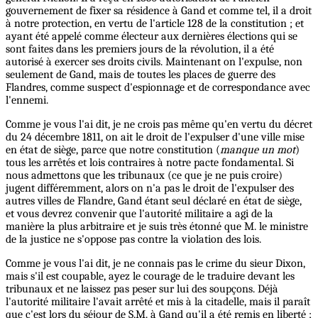
gouvernement de fixer sa résidence à Gand et comme tel, il a droit
à notre protection, en vertu de l'article 128 de la constitution ; et
ayant été appelé comme électeur aux dernières élections qui se
sont faites dans les premiers jours de la révolution, il a été
autorisé à exercer ses droits civils. Maintenant on l'expulse, non
seulement de Gand, mais de toutes les places de guerre des
Flandres, comme suspect d'espionnage et de correspondance avec
l'ennemi.
Comme je vous l'ai dit, je ne crois pas même qu'en vertu du décret
du 24 décembre 1811, on ait le droit de l'expulser d'une ville mise
en état de siège, parce que notre constitution (
manque un mot
)
tous les arrêtés et lois contraires à notre pacte fondamental. Si
nous admettons que les tribunaux (ce que je ne puis croire)
jugent différemment, alors on n'a pas le droit de l'expulser des
autres villes de Flandre, Gand étant seul déclaré en état de siège,
et vous devrez convenir que l'autorité militaire a agi de la
manière la plus arbitraire et je suis très étonné que M. le ministre
de la justice ne s'oppose pas contre la violation des lois.
Comme je vous l'ai dit, je ne connais pas le crime du sieur Dixon,
mais s'il est coupable, ayez le courage de le traduire devant les
tribunaux et ne laissez pas peser sur lui des soupçons. Déjà
l'autorité militaire l'avait arrêté et mis à la citadelle, mais il paraît
que c'est lors du séjour de S.M. à Gand qu'il a été remis en liberté ;