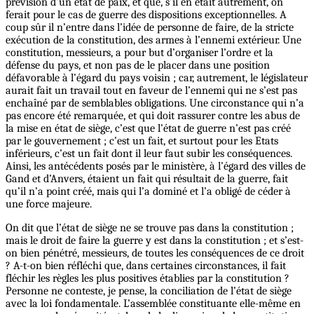
prévision d’un état de paix, et que, s’il en était autrement, on
ferait pour le cas de guerre des dispositions exceptionnelles. A
coup sûr il n’entre dans l’idée de personne de faire, de la stricte
exécution de la constitution, des armes à l’ennemi extérieur. Une
constitution, messieurs, a pour but d’organiser l’ordre et la
défense du pays, et non pas de le placer dans une position
défavorable à l’égard du pays voisin ; car, autrement, le législateur
aurait fait un travail tout en faveur de l’ennemi qui ne s’est pas
enchaîné par de semblables obligations. Une circonstance qui n’a
pas encore été remarquée, et qui doit rassurer contre les abus de
la mise en état de siège, c’est que l’état de guerre n’est pas créé
par le gouvernement ; c’est un fait, et surtout pour les Etats
inférieurs, c’est un fait dont il leur faut subir les conséquences.
Ainsi, les antécédents posés par le ministère, à l’égard des villes de
Gand et d’Anvers, étaient un fait qui résultait de la guerre, fait
qu’il n’a point créé, mais qui l’a dominé et l’a obligé de céder à
une force majeure.
On dit que l’état de siège ne se trouve pas dans la constitution ;
mais le droit de faire la guerre y est dans la constitution ; et s’est-
on bien pénétré, messieurs, de toutes les conséquences de ce droit
? A-t-on bien réfléchi que, dans certaines circonstances, il fait
fléchir les règles les plus positives établies par la constitution ?
Personne ne conteste, je pense, la conciliation de l’état de siège
avec la loi fondamentale. L’assemblée constituante elle-même en