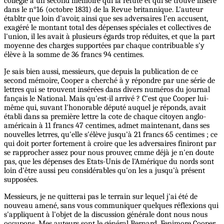
collègie à un second mémoire qui la réfute et qui se trouve inséré
dans le n°16 (octobre 1831) de la Revue britannique. L'auteur
établtr que loin d'avoir, ainsi que ses adversaires l'en accusent,
exagéré le montant total des dépenses spéciales et collectives de
l'union, il les avait à plusieurs égards trop réduites, et que la part
moyenne des charges supportées par chaque contribuable s'y
élève à la somme de 36 francs 94 centimes.
Je sais bien aussi, messieurs, que depuis la publication de ce
second mémoire, Cooper a cherché à y répondre par une série de
lettres qui se trouvent insérées dans divers numéros du journal
fançais le National. Mais qu'est-il arrivé ? C'est que Cooper lui-
même qui, suvant l'honorable député auquel je réponds, avait
établi dans sa première lettre la cote de chaque citoyen anglo-
américain à 11 francs 47 centimes, admet maintenant, dans ses
nouvelles letrres, qu'elle s'élève jusqu'à 21 francs 65 centimes ; ce
qui doit porter fortement à croire que les adversaires finiront par
se rapprocher assez pour nous prouver, cmme déjà je n'en doute
pas, que les dépenses des Etats-Unis de l'Amérique du nords sont
loin d'être aussi peu considérables qu'on les a jusqu'à présent
supposées.
Messieurs, je ne quitterai pas le terrain sur lequel j'ai été de
nouveau amené, sans vous communiquer quelques réflexions qui
s'appliquent à l'objet de la discussion générale dont nous nous
occupons. Mes auteurs sont le général Bernard, Fenimore Cooper