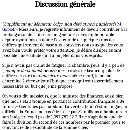
Discussion générale
(
Supplément au Moniteur belge, non daté et non numéroté
)
M.
Goblet
. - Messieurs, je regrette infiniment de devoir contribuer à la
prolongation de la discussion générale ; mais un honorable
député ayant mis en doute l'exactitude de quelques-uns des
chiffres qui servent de base aux considérations auxquelles vous
avez bien voulu prêter votre attention, je désire dissiper autant
possible l'incertitude qu'il a pu jeter dans vos esprits.
Si je n'avais pas craint de fatiguer la chambre, j'eus, il y a peu de
(
manque deux mots
) hérissé mes paroles de beaucoup plus de
chiffres, et par (
manque deux mots
même motif, je ne me
détermine à citer aujourd'hui que ceux qui sont essentiellement
nécessaires au but que je me propose.
On vous a dit, messieurs, que le ministre des finances, aussi bien
que moi, s'était trompé en portant la contribution française à 34
francs 30 centimes par habitant. La vérification n'est ni longue, ni
difficile : la France ne possède-t-elle pas 32 millions d'habitants, et
son budget n'est-il pas de 1,097,782-12 ? Il ne s'agit donc que de
faire la division du second de ces nombres par le premier, pour se
convaincre de l'exactitude de la somme citée.