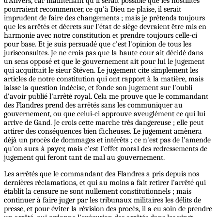
d'Anvers, car maintenant qu'il serait possible que les hostilités
pourraient recommencer, ce qu'à Dieu ne plaise, il serait
imprudent de faire des changements ; mais je prétends toujours
que les arrêtés et décrets sur l'état de siège devraient être mis en
harmonie avec notre constitution et prendre toujours celle-ci
pour base. Et je suis persuadé que c'est l'opinion de tous les
jurisconsultes. Je ne crois pas que la haute cour ait décidé dans
un sens opposé et que le gouvernement ait pour lui le jugement
qui acquittait le sieur Stéven. Le jugement cite simplement les
articles de notre constitution qui ont rapport à la matière, mais
laisse la question indécise, et fonde son jugement sur l'oubli
d'avoir publié l'arrêté royal. Cela me prouve que le commandant
des Flandres prend des arrêtés sans les communiquer au
gouvernement, ou que celui-ci approuve aveuglément ce qui lui
arrive de Gand. Je crois cette marche très dangereuse ; elle peut
attirer des conséquences bien fâcheuses. Le jugement amènera
déjà un procès de dommages et intérêts ; ce n'est pas de l'amende
qu'on aura à payer, mais c'est l'effet moral des redressements de
jugement qui feront tant de mal au gouvernement.
Les arrêtés que le commandant des Flandres a pris depuis nos
dernières réclamations, et qui au moins a fait retirer l'arrêté qui
établit la censure ne sont nullement constitutionnels ; mais
continuer à faire juger par les tribunaux militaires les délits de
presse, et pour éviter la révision des procès, il a eu soin de prendre