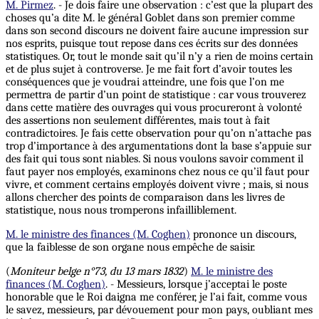
M. Pirmez
. - Je dois faire une observation : c’est que la plupart des
choses qu’a dite M. le général Goblet dans son premier comme
dans son second discours ne doivent faire aucune impression sur
nos esprits, puisque tout repose dans ces écrits sur des données
statistiques. Or, tout le monde sait qu’il n’y a rien de moins certain
et de plus sujet à controverse. Je me fait fort d’avoir toutes les
conséquences que je voudrai atteindre, une fois que l’on me
permettra de partir d’un point de statistique : car vous trouverez
dans cette matière des ouvrages qui vous procureront à volonté
des assertions non seulement différentes, mais tout à fait
contradictoires. Je fais cette observation pour qu’on n’attache pas
trop d’importance à des argumentations dont la base s’appuie sur
des fait qui tous sont niables. Si nous voulons savoir comment il
faut payer nos employés, examinons chez nous ce qu’il faut pour
vivre, et comment certains employés doivent vivre ;
mais,
si nous
allons chercher des points de comparaison dans les livres de
statistique, nous nous tromperons infailliblement.
M. le ministre des finances (M. Coghen)
prononce un discours,
que la faiblesse de son organe nous empêche de saisir.
(
Moniteur belge n°73, du 13 mars 1832
)
M. le ministre des
finances (M. Coghen)
. - Messieurs, lorsque j’acceptai le poste
honorable que le Roi daigna me conférer, je l’ai fait, comme vous
le savez, messieurs, par dévouement pour mon pays, oubliant mes