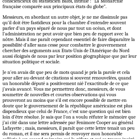
consciencieux du statisticien Balbi, intitulé : "La Monarchie
française comparée aux principaux états du globe".
Messieurs, en abordant un autre objet, je ne me dissimule pas
qu'il doit être fastidieux pour la chambre d'entendre souvent
parler d'un pays séparé de nous par tout un océan, et dont
l'administration ne peut avoir que bien peu de rapport avec la
nôtre. Mais il me paraît cependant essentiel de faire disparaître la
possibilité d'aller sans cesse pour combattre le gouvernement
chercher des arguments aux Etats-Unis de l'Amérique du Nord
aussi éloignés de nous par leur position géographique que par leur
situation politique et sociale.
Je n'en avais dit que peu de mots quand je pris la parole et cela
pour aller au-devant de citations si souvent renouvelées, quand
un honorable député a positivement nié l'exactitude de ce que
j'avais avancé. Vous me permettrez donc, messieurs, de vous
soumettre de nouvelles et courtes observations qui vous
prouveront au moins que s'il est encore possible de mettre en
doute que le gouvernement de la république américaine est plus
dispendieux que celui de France, c'est une question qui est bien
loin d'être résolue. Je sais que l'on a voulu réfuter le mémoire que
j'ai cité dans une lettre adressée par Fenimore Cooper au général
Lafayette ; mais, messieurs, il paraît que cette lettre tenait un peu
du roman, et il me sera permis de renvoyer mon honorable