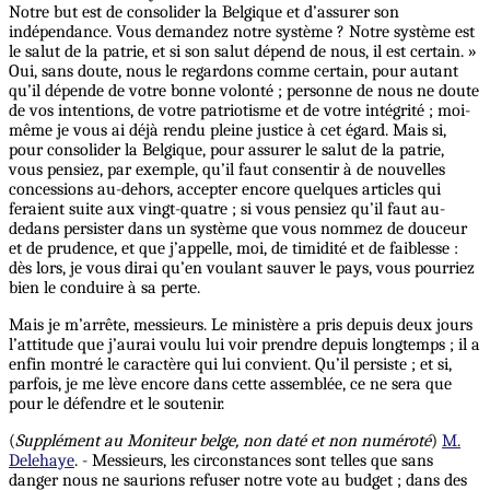
Notre but est de consolider la Belgique et d’assurer son
indépendance. Vous demandez notre système ? Notre système est
le salut de la patrie, et si son salut dépend de nous, il est certain. »
Oui, sans doute, nous le regardons comme certain, pour autant
qu’il dépende de votre bonne volonté ; personne de nous ne doute
de vos intentions, de votre patriotisme et de votre intégrité ; moi-
même je vous ai déjà rendu pleine justice à cet égard. Mais si,
pour consolider la Belgique, pour assurer le salut de la patrie,
vous pensiez, par exemple, qu’il faut consentir à de nouvelles
concessions au-dehors, accepter encore quelques articles qui
feraient suite aux vingt-quatre ; si vous pensiez qu’il faut au-
dedans persister dans un système que vous nommez de douceur
et de prudence, et que j’appelle, moi, de timidité et de faiblesse :
dès lors, je vous dirai qu’en voulant sauver le pays, vous pourriez
bien le conduire à sa perte.
Mais je m’arrête, messieurs. Le ministère a pris depuis deux jours
l’attitude que j’aurai voulu lui voir prendre depuis longtemps ; il a
enfin montré le caractère qui lui convient. Qu’il persiste ; et si,
parfois, je me lève encore dans cette assemblée, ce ne sera que
pour le défendre et le soutenir.
(
Supplément au Moniteur belge, non daté et non numéroté
)
M.
Delehaye
. - Messieurs, les circonstances sont telles que sans
danger nous ne saurions refuser notre vote au budget ; dans des