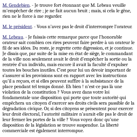
M. Gendebien
. - Je trouve fort étonnant que M. Lebeau veuille
m’empêcher de rire ; je ne fait aucun bruit ; mais, si cela le gêne,
rien ne le force à me regarder.
M. le président
. - Vous n’avez pas le droit d’interrompre l’orateur.
M. Lebeau
. - Je faisais cette remarque parce que l’honorable
orateur sait combien ces rires peuvent faire perdre à un orateur le
fil de ses idées. Du reste, je regrette cette digression, et je continue.
Je disais que, par suite de la mise en état de siège, le commandant
de la ville non seulement avait le droit d’empêcher la sortie ou la
rentrée d’un individu, mais encore il avait la faculté d’expulser
toutes les bouches inutiles. C’est pour lui un devoir important de
s’assurer si les provisions sont en rapport avec les instructions
qu’il a reçues, et si elles peuvent suffire à la subsistance de la
place pendant tel temps donné. Eh bien ! n’est-ce pas là une
violation de la constitution ? Vous avez dans votre loi
fondamentale une disposition qui porte que toute autorité qui
empêchera un citoyen d’exercer ses droits civils sera passible de la
dégradation civique. Or, si des citoyens se présentent pour exercer
leur droit électoral, l’autorité militaire n’aurait-elle pas le droit de
leur fermer les portes de la ville ? Vous voyez donc qu’une
disposition de la législation se trouve suspendue. La liberté
commerciale est également interrompue.