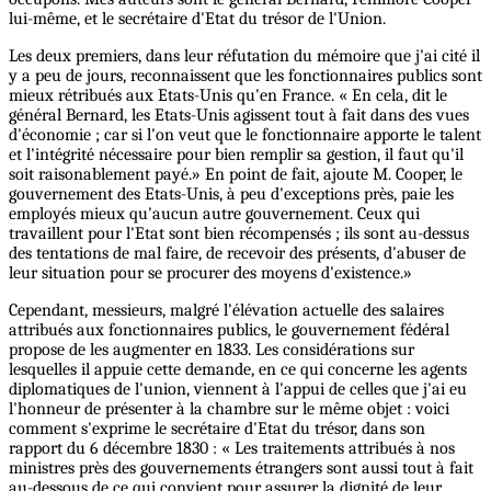
lui-même, et le secrétaire d'Etat du trésor de l'Union.
Les deux premiers, dans leur réfutation du mémoire que j'ai cité il
y a peu de jours, reconnaissent que les fonctionnaires publics sont
mieux rétribués aux Etats-Unis qu'en France. « En cela, dit le
général Bernard, les Etats-Unis agissent tout à fait dans des vues
d'économie ; car si l'on veut que le fonctionnaire apporte le talent
et l'intégrité nécessaire pour bien remplir sa gestion, il faut qu'il
soit raisonablement payé.» En point de fait, ajoute M. Cooper, le
gouvernement des Etats-Unis, à peu d'exceptions près, paie les
employés mieux qu'aucun autre gouvernement. Ceux qui
travaillent pour l'Etat sont bien récompensés ; ils sont au-dessus
des tentations de mal faire, de recevoir des présents, d'abuser de
leur situation pour se procurer des moyens d'existence.»
Cependant, messieurs, malgré l'élévation actuelle des salaires
attribués aux fonctionnaires publics, le gouvernement fédéral
propose de les augmenter en 1833. Les considérations sur
lesquelles il appuie cette demande, en ce qui concerne les agents
diplomatiques de l'union, viennent à l'appui de celles que j'ai eu
l'honneur de présenter à la chambre sur le même objet : voici
comment s'exprime le secrétaire d'Etat du trésor, dans son
rapport du 6 décembre 1830 : « Les traitements attribués à nos
ministres près des gouvernements étrangers sont aussi tout à fait
au-dessous de ce qui convient pour assurer la dignité de leur