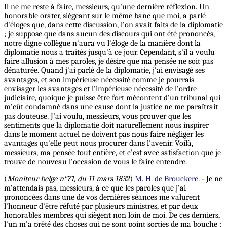
Il ne me reste à faire, messieurs, qu'une dernière réflexion. Un
honorable orater, siégeant sur le même banc que moi, a parlé
d'éloges que, dans cette discussion, l'on avait faits de la diplomatie
; je suppose que dans aucun des discours qui ont été prononcés,
notre digne collègue n'aura vu l'éloge de la manière dont la
diplomatie nous a traités jusqu'à ce jour. Cependant, s'il a voulu
faire allusion à mes paroles, je désire que ma pensée ne soit pas
dénaturée. Quand j'ai parlé de la diplomatie, j'ai envisagé ses
avantages, et son impérieuse nécessité comme je pourrais
envisager les avantages et l'impérieuse nécessité de l'ordre
judiciaire, quoique je puisse être fort mécontent d'un tribunal qui
m'eût condamné dans une cause dont la justice ne me paraîtrait
pas douteuse. J'ai voulu, messieurs, vous prouver que les
sentiments que la diplomatie doit naturellement nous inspirer
dans le moment actuel ne doivent pas nous faire négliger les
avantages qu'elle peut nous procurer dans l'avenir.
Voilà,
messieurs, ma pensée tout entière, et c'est avec satisfaction que je
trouve de nouveau l'occasion de vous le faire entendre.
(
Moniteur belge n°71, du 11 mars 1832
)
M. H. de Brouckere
. - Je ne
m’attendais pas, messieurs, à ce que les paroles que j’ai
prononcées dans une de vos dernières séances me valurent
l’honneur d’être réfuté par plusieurs ministres, et par deux
honorables membres qui siègent non loin de moi. De ces derniers,
l’un m’a prêté des choses qui ne sont point sorties de ma bouche :