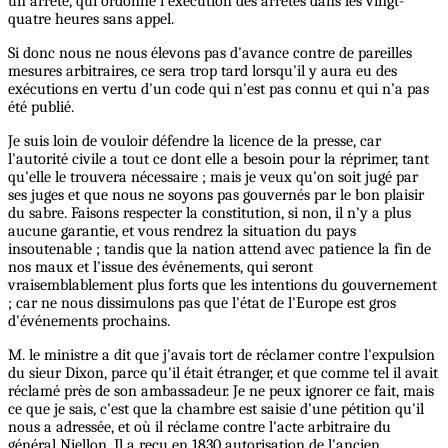
un arrêté, qui ordonne l'exécution des arrêtés dans les vingt-
quatre heures sans appel.
Si donc nous ne nous élevons pas d'avance contre de pareilles
mesures arbitraires, ce sera trop tard lorsqu'il y aura eu des
exécutions en vertu d'un code qui n'est pas connu et qui n'a pas
été publié.
Je suis loin de vouloir défendre la licence de la presse, car
l'autorité civile a tout ce dont elle a besoin pour la réprimer, tant
qu'elle le trouvera nécessaire ; mais je veux qu'on soit jugé par
ses juges et que nous ne soyons pas gouvernés par le bon plaisir
du sabre. Faisons respecter la constitution, si non, il n'y a plus
aucune garantie, et vous rendrez la situation du pays
insoutenable ; tandis que la nation attend avec patience la fin de
nos maux et l'issue des événements, qui seront
vraisemblablement plus forts que les intentions du gouvernement
; car
ne
nous dissimulons pas que l'état de l'Europe est gros
d'événements prochains.
M. le ministre a dit que j'avais tort de réclamer contre l'expulsion
du sieur Dixon, parce qu'il était étranger, et que comme tel il avait
réclamé près de son ambassadeur. Je ne peux ignorer ce fait, mais
ce que je sais, c'est que la chambre est saisie d'une pétition qu'il
nous a adressée, et où il réclame contre l'acte arbitraire du
général Niellon. Il a reçu en 1830 autorisation de l'ancien