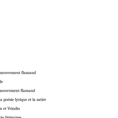
u mouvement flamand
le
u mouvement flamand
a poésie lyrique et la satire
x et Vrindts
és littéraires