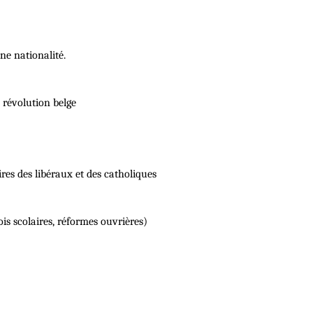
une nationalité.
a révolution belge
oires des libéraux et des catholiques
ois scolaires, réformes ouvrières)