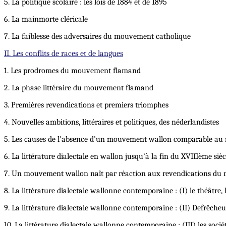
5. La politique scolaire : les lois de 1884 et de 1895
6. La mainmorte cléricale
7. La faiblesse des adversaires du mouvement catholique
II. Les conflits de races et de langues
1. Les prodromes du mouvement flamand
2. La phase littéraire du mouvement flamand
3. Premières revendications et premiers triomphes
4. Nouvelles ambitions, littéraires et politiques, des néderlandistes
5. Les causes de l’absence d’un mouvement wallon comparable a
6. La littérature dialectale en wallon jusqu’à la fin du XVIIIème sièc
7. Un mouvement wallon naît par réaction aux revendications d
8. La littérature dialectale wallonne contemporaine : (I) le théâtre, l
9. La littérature dialectale wallonne contemporaine : (II) Defrêcheu
10. La littérature dialectale wallonne contemporaine : (III) les sociét