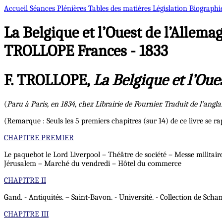
Accueil
Séances Plénières
Tables des matières
Législation
Biographi
La Belgique et l’Ouest de l’Allema
TROLLOPE Frances - 1833
F. TROLLOPE,
La Belgique et l’Oue
(
Paru à Paris, en 1834, chez Librairie de Fournier. Traduit de l’ang
(Remarque : Seuls les 5 premiers chapitres (sur 14) de ce livre se rap
CHAPITRE PREMIER
Le paquebot le Lord Liverpool – Théâtre de société – Messe militai
Jérusalem – Marché du vendredi – Hôtel du commerce
CHAPITRE II
Gand. - Antiquités. – Saint-Bavon. - Université. - Collection de Scha
CHAPITRE III