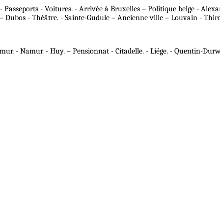
asseports - Voitures. - Arrivée à Bruxelles – Politique belge - Alexa
bos - Théâtre. - Sainte-Gudule – Ancienne ville – Louvain - Thiroue
ur. - Namur. - Huy. – Pensionnat - Citadelle. - Liége. - Quentin-Durwa