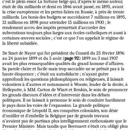
c’est le plein essor. La fortune belge qui, d’après le même auteur,
était de dix milliards et demi en 1846 avait passé, en 1895, avant
la crise européenne et les pertes faites en Russie, à près de trente
milliards. Les bonis des budgets se succédaient 7 millions en 1895,
12 millions en 1898 pour atteindre 15 millions en 1900 ; le
rendement accru des impôts permettait d’accorder des
subventions toujours plus larges aux écoles catholiques et aussi à
certaines œuvres sociales ; c’est ce que l’on appelait le régime de
la liberté subsidiée.
De Smet de Nayer qui fut président du Conseil du 25 février 1896
au 24 janvier 1899 et du 5 août (
page 92
) 1899 au 3 mai 1907
avait les plus remarquables qualités du grand homme d’affaires.
Sa parole claire et facile mais trop saccadée ne se prêtait pas à la
haute éloquence ; c’était un autodidacte ; n’ayant guère
approfondi les questions philosophiques ou religieuses, il laissait
volontiers à d’autres et notamment à Woeste, leader de la droite, à
Helleputte, à MM. Carton de Wiart et Renkin, le soin de prononcer
les grands discours d’idées et d’intervenir dans les débats
politiques. Il ne laissait à personne le soin de conduire hardiment
le pays dans les voies de l’expansion. La grande politique
économique de Léopold II, ses conquêtes coloniales, son désir
d’outiller et d’embellir la Belgique par de grands travaux
n’avaient pas de partisan plus intelligemment enthousiaste que le
Premier Ministre. Mais tandis que Beernaert s’était cru obligé plus