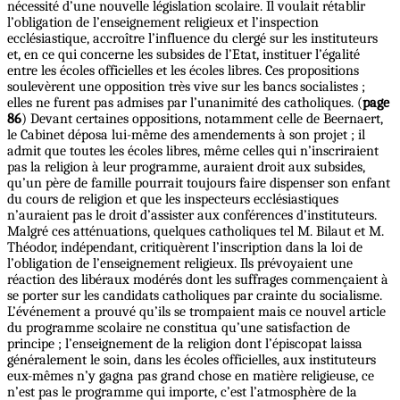
nécessité d’une nouvelle législation scolaire. Il voulait rétablir
l’obligation de l’enseignement religieux et l’inspection
ecclésiastique, accroître l’influence du clergé sur les instituteurs
et, en ce qui concerne les subsides de l’Etat, instituer l’égalité
entre les écoles officielles et les écoles libres. Ces propositions
soulevèrent une opposition très vive sur les bancs socialistes ;
elles ne furent pas admises par l’unanimité des catholiques. (
page
86
) Devant certaines oppositions, notamment celle de Beernaert,
le Cabinet déposa lui-même des amendements à son projet ; il
admit que toutes les écoles libres, même celles qui n’inscriraient
pas la religion à leur programme, auraient droit aux subsides,
qu’un père de famille pourrait toujours faire dispenser son enfant
du cours de religion et que les inspecteurs ecclésiastiques
n’auraient pas le droit d’assister aux conférences d’instituteurs.
Malgré ces atténuations, quelques catholiques tel M. Bilaut et M.
Théodor, indépendant, critiquèrent l’inscription dans la loi de
l’obligation de l’enseignement religieux. Ils prévoyaient une
réaction des libéraux modérés dont les suffrages commençaient à
se porter sur les candidats catholiques par crainte du socialisme.
L’événement a prouvé qu’ils se trompaient mais ce nouvel article
du programme scolaire ne constitua qu’une satisfaction de
principe ; l’enseignement de la religion dont l’épiscopat laissa
généralement le soin, dans les écoles officielles, aux instituteurs
eux-mêmes n’y gagna pas grand chose en matière religieuse, ce
n’est pas le programme qui importe, c’est l’atmosphère de la