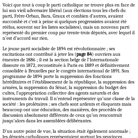
Voici que tout à coup le parti catholique ne trouve plus en face de
lui son vieil adversaire libéral (aux élections tous les chefs du
parti, Frère-Orban, Bara, Graux et combien d’autres, avaient
succombé et c’est à peine si quelques progressistes avaient été
réélus, souvent sur les listes socialistes), mais un nouveau parti
représenté du premier coup par trente-trois députés, avec lequel il
n’est d’accord sur rien.
Le jeune parti socialiste de 1894 est révolutionnaire ; ses
excitations ont contribué à jeter les (
page 84
) ouvriers aux
émeutes de 1886 ; il est la section belge de l’Internationale
dissoute en 1872, reconstituée à Paris en 1889 et définitivement
consolidée à Bruxelles par le congrès international de 1891. Son
programme de 1894 porte la suppression des fonctions
héréditaires et l’établissement de la république, la suppression des
armées, la suppression du Sénat, la suppression du budget des
cultes, l’appropriation collective des agents naturels et des
instruments du travail. Il n’entend représenter qu’une classe de la
société : les prolétaires ; ses chefs sont ardents et éloquents mais
beaucoup ont une éducation, des manières, des procédés de
discussion absolument différents de ceux qu’on rencontrait
jusqu’alors dans les assemblées délibérantes.
D’un autre point de vue, la situation était également anormale ;
les députés catholiques représentaient surtout les provinces