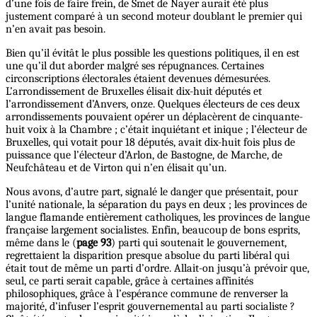
d’une fois de faire frein, de Smet de Nayer aurait été plus
justement comparé à un second moteur doublant le premier qui
n’en avait pas besoin.
Bien qu’il évitât le plus possible les questions politiques, il en est
une qu’il dut aborder malgré ses répugnances. Certaines
circonscriptions électorales étaient devenues démesurées.
L’arrondissement de Bruxelles élisait dix-huit députés et
l’arrondissement d’Anvers, onze. Quelques électeurs de ces deux
arrondissements pouvaient opérer un déplacèrent de cinquante-
huit voix à la Chambre ; c’était inquiétant et inique ; l’électeur de
Bruxelles, qui votait pour 18 députés, avait dix-huit fois plus de
puissance que l’électeur d’Arlon, de Bastogne, de Marche, de
Neufchâteau et de Virton qui n’en élisait qu’un.
Nous avons, d’autre part, signalé le danger que présentait, pour
l’unité nationale, la séparation du pays en deux ; les provinces de
langue flamande entièrement catholiques, les provinces de langue
française largement socialistes. Enfin, beaucoup de bons esprits,
même dans le (
page 93
) parti qui soutenait le gouvernement,
regrettaient la disparition presque absolue du parti libéral qui
était tout de même un parti d’ordre. Allait-on jusqu’à prévoir que,
seul, ce parti serait capable, grâce à certaines affinités
philosophiques, grâce à l’espérance commune de renverser la
majorité, d’infuser l’esprit gouvernemental au parti socialiste ?