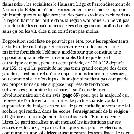
flamandes ; les socialistes le Hainaut, Liége et l’arrondissement de
Namur ; la Belgique n’était pas seulement divisé par les opinions
philosophiques et religieuses ; un des partis avait ses racines dans
la région flamande l’autre dans la région wallonne. On ne vit pas
tout de suite les conséquences de ces changements profonds mais
sans qu’on les vît, elles n’en existèrent pas moins.
L’opposition socialiste ne pouvait pas être, pour les représentants
de la Flandre catholique et conservatrice qui formaient une
majorité formidable l’élément modérateur que constitue une
opposition quand elle est raisonnable. Outre que le parti
catholique compta, pendant cette période, de 104 à 112 députés
sur 152, ce qui lui permit de ne pas tenir grand compte des deux
gauches, il est naturel qu’une opposition outrancière, excessive,
soit comme si elle n’était pas ; la majorité ne tient pas compte de
ses propositions qu’elle suppose inspirées de tendances
subversives ; un abîme les sépare. Il suffit que le parti
révolutionnaire soit d’un avis (
page 85
) pour que la majorité qui
représente l’ordre en ait un autre. Le parti socialiste voulait la
suppression du budget des cultes ; le parti catholique vota une loi
scolaire qui rendait, dans les écoles, l’enseignement de la religion
obligatoire et qui augmentait les subsides de l’Etat aux écoles
libres. Le parti socialiste avait menacé les institutions par ses
succès électoraux ; le parti catholique vota, pour les élections
communales, une loi dirigée surtout contre les socialistes. Le parti