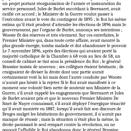
un projet portant réorganisation de l’armée et instauration du
service personnel. Jules de Burlet succédant à Beernaert, avait
ratifié cet accord ; le Ministre de la Guerre voulut passer à
l’exécution avant le vote du contingent de 1895 ; le Roi lui-même
estima qu’il était prudent d’attendre les élections de 1896 mais 1e
gouvernement, par l’organe de Burlet, annonça ses intentions ;
Woeste fit des réserves et très vivement. Sur ces entrefaites, le
Premier Ministre qui, dans toute cette affaire, avait montré la
plus grande énergie, tomba malade et dut abandonner le pouvoir.
Le 7 novembre 1896, après des élections qui avaient porté la
majorité catholique de la Chambre à 68 voix au lieu de 58, un
conseil de cabinet se tint sous la présidence du Roi ; le général
Brassine insista de nouveau ; ses collègues étaient hésitants ; ils
craignaient de diviser la droite dont une partie aurait
certainement voté la loi mais dont l’autre conduite par Woeste
n’aurait pas hésité à la rejeter. Si le Roi avait manifesté à ce
moment une volonté bien nette de soutenir son Ministre de la
Guerre, s’il avait rappelé les engagements que Beernaert et Jules
de Burlet avaient pris et que le nouveau Premier Ministre De
Smet de Nayer connaissait, s’il avait déployé l’énergique ténacité
qu’il avait montrée en 1887, lorsqu’il avait fait son discours de
Bruges malgré les hésitations du gouvernement, il n’aurait pas
manqué de réussir ; mais la situation n’était plus la même, la
droite paraissait le seul rempart contre la révolution, on ne
pouvait l’affaiblir, le Roi abandonna donc le général Brassine