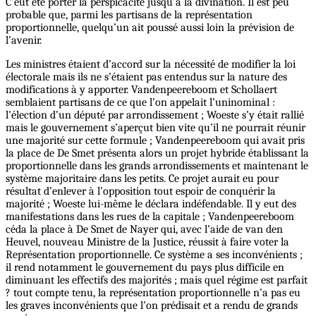
C’eût été porter la perspicacité jusqu’à la divination. Il est peu
probable que, parmi les partisans de la représentation
proportionnelle, quelqu’un ait poussé aussi loin la prévision de
l’avenir.
Les ministres étaient d’accord sur la nécessité de modifier la loi
électorale mais ils ne s’étaient pas entendus sur la nature des
modifications à y apporter. Vandenpeereboom et Schollaert
semblaient partisans de ce que l’on appelait l’uninominal :
l’élection d’un député par arrondissement ; Woeste s’y était rallié
mais le gouvernement s’aperçut bien vite qu’il ne pourrait réunir
une majorité sur cette formule ; Vandenpeereboom qui avait pris
la place de De Smet présenta alors un projet hybride établissant la
proportionnelle dans les grands arrondissements et maintenant le
système majoritaire dans les petits. Ce projet aurait eu pour
résultat d’enlever à l’opposition tout espoir de conquérir la
majorité ; Woeste lui-même le déclara indéfendable. Il y eut des
manifestations dans les rues de la capitale ; Vandenpeereboom
céda la place à De Smet de Nayer qui, avec l’aide de van den
Heuvel, nouveau Ministre de la Justice, réussit à faire voter la
Représentation proportionnelle. Ce système a ses inconvénients ;
il rend notamment le gouvernement du pays plus difficile en
diminuant les effectifs des majorités ; mais quel régime est parfait
? tout compte tenu, la représentation proportionnelle n’a pas eu
les graves inconvénients que l’on prédisait et a rendu de grands