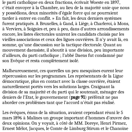
le parti catholique en deux fractions, écrivait Woeste en 1897,
c’était envoyer à la Chambre, au lieu de la majorité unie que nous
y possédions, deux minorités d’égale force qui ne pourraient
tarder à entrer en conflit. » En fait, les deux derniers systèmes
furent pratiqués. A Bruxelles, à Gand, à Liège, à Charleroi, à Mons,
à Verviers, à Soignies et, peu à peu, dans d’autres arrondissements
encore, les listes électorales unirent les candidats choisis par les
vieilles associations et ceux des ligues ouvrières. II n’y avait là, en
somme, qu’une discussion sur la tactique électorale. Quant au
mouvement daensiste, il aboutit à une division, peu importante
d’ailleurs, du parti catholique ; l’abbé Daens fut condamné par
son Evêque et resta complètement isolé.
Malheureusement, ces querelles un peu mesquines eurent leur
répercussion sur les programmes. Les représentants de la Ligue
démocratique, plus en contact avec la classe ouvrière, étaient
naturellement portés vers les solutions larges. Craignant la
division de sa majorité et du parti qui le soutenait, ménager des
deniers de l’Etat, le gouvernement (
page 91
) préférait ne pas
aborder ces problèmes tant que l’accord n’était pas réalisé.
Les évêques, émus de la situation, avaient cependant réuni le 5
mars 1896 à Malines un groupe important d’hommes d’œuvre des
deux opinions. On y voyait, à côté de MM. Doreye, Henri Pirmez,
Ernest Mélot, Jacques, le Comte de Limburg Stirum et le Chanoine