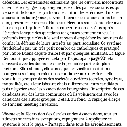
défendus. Les extrémistes estimaient que les ouvriers, mécontents
d’avoir été négligés trop longtemps, excités par les socialistes qui
venaient de fonder le parti ouvrier, intimidés et écrasés dans les
associations bourgeoises, devaient former des associations bien à
eux, présenter leurs candidats aux élections sans s’entendre avec
l’ancien parti, quittes à faire la concentration des élus après
l’élection lorsque des questions religieuses seraient en jeu. Ils
prétendaient que c’était le seul moyen d’empêcher les ouvriers de
confier la défense de leurs intérêts au parti socialiste. Ce système
fut défendu par un très petit nombre de catholiques et pratiqué
par l’abbé Daens député d’Alost et par quelques militants. La Ligue
Démocratique appuyée en cela par l’Episcopat (
page 90
) était
d’accord avec les daensistes sur la première partie du plan
tactique. Elle estimait, elle aussi, que les vieilles institutions
bourgeoises n’inspireraient pas confiance aux ouvriers ; elle
voulait les grouper dans des sociétés ouvrières (cercles, syndicats,
mutualités, etc.) leur laissant choisir librement leurs candidats
puis négocier avec les associations bourgeoises l’inscription de ces
candidats sur des listes communes où ils voisineraient avec les
candidats des autres groupes. C’était, au fond, la réplique élargie
de l’ancien meeting anversois.
Woeste et la Fédération des Cercles et des Associations, tout en
admettant certaines exceptions, répugnaient à appliquer ce
système à tout le pays. « Partager, dans tous les arrondissements,