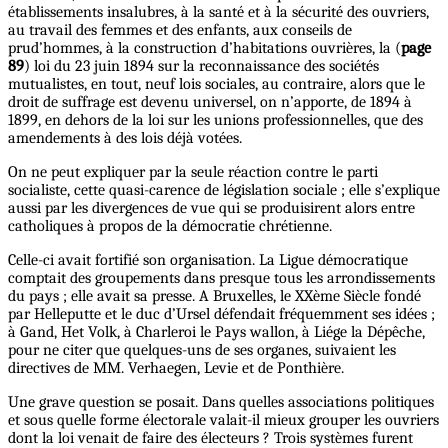
établissements insalubres, à la santé et à la sécurité des ouvriers,
au travail des femmes et des enfants, aux conseils de
prud’hommes, à la construction d’habitations ouvrières, la (
page
89
) loi du 23 juin 1894 sur la reconnaissance des sociétés
mutualistes, en tout, neuf lois sociales, au contraire, alors que le
droit de suffrage est devenu universel, on n’apporte, de 1894 à
1899, en dehors de la loi sur les unions professionnelles, que des
amendements à des lois déjà votées.
On ne peut expliquer par la seule réaction contre le parti
socialiste, cette quasi-carence de législation sociale ; elle s’explique
aussi par les divergences de vue qui se produisirent alors entre
catholiques à propos de la démocratie chrétienne.
Celle-ci avait fortifié son organisation. La Ligue démocratique
comptait des groupements dans presque tous les arrondissements
du pays ; elle avait sa presse. A Bruxelles, le XXème Siècle fondé
par Helleputte et le duc d’Ursel défendait fréquemment ses idées ;
à Gand, Het Volk, à Charleroi le Pays wallon, à Liége la Dépêche,
pour ne citer que quelques-uns de ses organes, suivaient les
directives de MM. Verhaegen, Levie et de Ponthière.
Une grave question se posait. Dans quelles associations politiques
et sous quelle forme électorale valait-il mieux grouper les ouvriers
dont la loi venait de faire des électeurs ? Trois systèmes furent