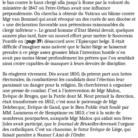
le bas contre le haut clergé alla jusqu’à Rome par la volonté du
ministère de 1847 où Frère-Orban avait une influence
prépondérante. On chercha à obtenir du Vatican un blâme contre
Mgr van Bommel qui avait révoqué un des curés de son diocèse et
« une déclaration favorable aux prétentions raisonnables du
clergé inférieur ». Le grand homme d’Etat libéral devait, quelques
années plus tard, faire un nouvel effort pour mettre le Souverain
Pontife en (
page 39
) désaccord avec l’Episcopat belge. Il était
difficile d’imaginer sans naïveté que le Saint-Siège se laisserait
prendre à ce piège assez grossier. Mais l’intention hostile n’en
avait pas moins blessé profondément les prêtres que l’on semblait
ainsi croire capables de manquer à leurs devoirs de discipline.
Ils réagirent vivement. Dès avant 1850, ils prirent part aux luttes
électorales; ils combattirent les candidats dont l’élection leur
paraissait un danger pour la religion. Ils cherchèrent à organiser
une presse de combat. C’est à l’intervention de Mgr Malou,
Evêque de Bruges, que la Patrie dont M. Neut prenait la direction,
était transformée en 1852; c’est sous le patronage de Mgr
Delebecquc, Evêque de Gand, que le Bien Public était fondé par
MM. Lammens et de Hemptinne en 1853; c’est à la suite de
nombreux pourparlers, auxquels Mgr Malou qui aidait son frère
Jules avait participé, que le
Journal de Bruxelles
devenait l’organe
des catholiques. C’est un chanoine, le futur Evêque de Liége, qui
faisait paraître à Namur l’
Ami de l’Ordre
.