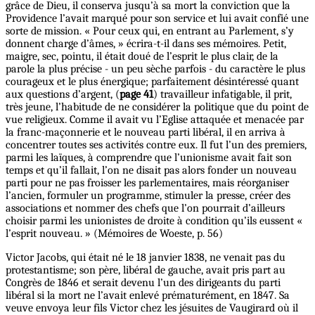
grâce de Dieu, il conserva jusqu’à sa mort la conviction que la
Providence l’avait marqué pour son service et lui avait confié une
sorte de mission. « Pour ceux qui, en entrant au Parlement, s’y
donnent charge d’âmes, » écrira-t-il dans ses mémoires. Petit,
maigre, sec, pointu, il était doué de l’esprit le plus clair, de la
parole la plus précise - un peu sèche parfois - du caractère le plus
courageux et le plus énergique; parfaitement désintéressé quant
aux questions d’argent, (
page 41
) travailleur infatigable, il prit,
très jeune, l’habitude de ne considérer la politique que du point de
vue religieux. Comme il avait vu l’Eglise attaquée et menacée par
la franc-maçonnerie et le nouveau parti libéral, il en arriva à
concentrer toutes ses activités contre eux. Il fut l’un des premiers,
parmi les laïques, à comprendre que l’unionisme avait fait son
temps et qu’il fallait, l’on ne disait pas alors fonder un nouveau
parti pour ne pas froisser les parlementaires, mais réorganiser
l’ancien, formuler un programme, stimuler la presse, créer des
associations et nommer des chefs que l’on pourrait d’ailleurs
choisir parmi les unionistes de droite à condition qu’ils eussent «
l’esprit nouveau. » (Mémoires de Woeste, p. 56)
Victor Jacobs, qui était né le 18 janvier 1838, ne venait pas du
protestantisme; son père, libéral de gauche, avait pris part au
Congrès de 1846 et serait devenu l’un des dirigeants du parti
libéral si la mort ne l’avait enlevé prématurément, en 1847. Sa
veuve envoya leur fils Victor chez les jésuites de Vaugirard où il