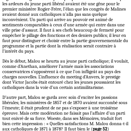
les ardeurs du jeune parti libéral avaient été une gêne pour le
premier ministère Rogier-Frère, l’élan que les congrès de Malines
avaient donné aux catholiques n’alla pas sans quelque
inconvénient. Un parti qui arrive au pouvoir est animé de
sentiments comparables à ceux d’une armée qui entre dans une
ville prise d’assaut. Il faut à ses chefs beaucoup de fermeté pour
empêcher le pillage des fonctions et des deniers publics; il leur en
faut pour distinguer et choisir entre la partie gouvernementale du
programme et la partie dont la réalisation serait contraire à
l’intérêt du pays.
Dès le début, Malou se heurta au jeune parti catholique; il voulait,
comme d’Anethan, améliorer l’armée mais les associations
conservatrices s’opposèrent à ce que l’on infligeât au pays des
charges nouvelles. L’influence du meeting d’Anvers, le prestige
dont Victor Jacobs était entouré chez les jeunes poussaient les
catholiques dans la voie d’un certain antimilitarisme.
D’autre part, Malou se garda avec soin d’exciter les passions
libérales; les ministères de 1857 et de 1870 avaient succombé sous
l’émeute; il était prudent de ne pas s’exposer à une troisième
épreuve. Mais cette modération ne faisait pas l’affaire d’un parti
tout enivré de sa force. Woeste, dans ses Mémoires, traduit fort
bien cette impression : « Quelles satisfactions M. Malou donna-t-il
aux catholiques de 1871 à 1878? Il faut bien le (
page 52
)