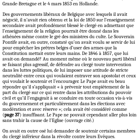
Grande-Bretagne et le 4 mars 1853 en Hollande.
Des gouvernements libéraux de Belgique avec lesquels il avait
négocié, il n’avait rien obtenu et la loi de 1850 sur l’enseignement
secondaire avait profondément blessé le clergé en admettant que
l’enseignement de la religion pourrait être donné dans les
athénées même contre le gré des ministres du culte. Le Souverain
Pontife avait, en outre, constaté qu’on avait voulu se servir de lui
pour empêcher les prêtres belges d’user des armes que la
Constitution mettait entre leurs mains. De 1846 à 1857, que lui
avait-on demandé? Au moment même où le nouveau parti libéral
se faisant plus agressif, de défendre au clergé toute intervention
dans les luttes politiques, de lui imposer une attitude de stricte
neutralité entre ceux qui voulaient entraver son apostolat et ceux
qui voulait le soutenir et l’encourager. Le Pape avait eu beau
répondre qu’il s’appliquait « à prévenir tout empiétement de la
part du clergé sur ce qui rentre dans les attributions du pouvoir
civil et qu’il l’engageait à se conduire en toute occasion vis-à-vis
du gouvernement et particulièrement dans les élections avec
modération et avec réserve »; cela avait été considéré comme
(
page 37
) insuffisant. Le Pape ne pouvait cependant aller plus loin
sans trahir la cause de l’Eglise (ouvrage cité.)
On avait en outre osé lui demander de soutenir certains membres
du clergé inférieur dans la révolte contre leurs Evêques.