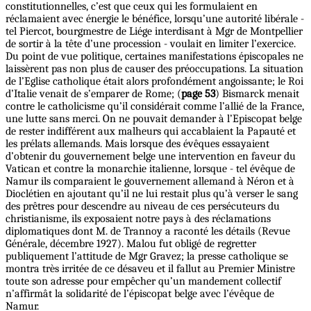
constitutionnelles, c’est que ceux qui les formulaient en
réclamaient avec énergie le bénéfice, lorsqu’une autorité libérale -
tel Piercot, bourgmestre de Liége interdisant à Mgr de Montpellier
de sortir à la tête d’une procession - voulait en limiter l’exercice.
Du point de vue politique, certaines manifestations épiscopales ne
laissèrent pas non plus de causer des préoccupations. La situation
de l’Eglise catholique était alors profondément angoissante; le Roi
d’Italie venait de s’emparer de Rome; (
page 53
) Bismarck menait
contre le catholicisme qu’il considérait comme l’allié de la France,
une lutte sans merci. On ne pouvait demander à l’Episcopat belge
de rester indifférent aux malheurs qui accablaient la Papauté et
les prélats allemands. Mais lorsque des évêques essayaient
d’obtenir du gouvernement belge une intervention en faveur du
Vatican et contre la monarchie italienne, lorsque - tel évêque de
Namur ils comparaient le gouvernement allemand à Néron et à
Dioclétien en ajoutant qu’il ne lui restait plus qu’à verser le sang
des prêtres pour descendre au niveau de ces persécuteurs du
christianisme, ils exposaient notre pays à des réclamations
diplomatiques dont M. de Trannoy a raconté les détails (Revue
Générale, décembre 1927). Malou fut obligé de regretter
publiquement l’attitude de Mgr Gravez; la presse catholique se
montra très irritée de ce désaveu et il fallut au Premier Ministre
toute son adresse pour empêcher qu’un mandement collectif
n’affirmât la solidarité de l’épiscopat belge avec l’évêque de
Namur.