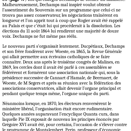
Malheureusement, Dechamps mal inspiré voulut obtenir
l’assentiment du Souverain sur un programme que celui-ci ne
trouva pas assez conservateur, les négociations traînèrent en
longueur et l’on apprit tout à coup que Rogier avait été rappelé
au Palais et que c’était lui qui procéderait à la dissolution. Les
élections du 11 août 1864 lui rendirent une majorité de douze
voix. Dechamps ne fut même pas réélu.
Le nouveau parti s’organisait lentement. Ducpétiaux, Dechamps
et son frère fondèrent avec Woeste, en 1865, la Revue Générale
qui allait permettre aux écrivains catholiques de se faire
connaître. Deux ans après le troisième congrès de Malines, en
1869, les cercles dont il avait été parlé à ces assemblées se
fédérèrent et formèrent une association nationale qui, sous la
présidence successive de Cannart d’Hamale, de Beernaert, de
Woeste, de M Segers et après sa réunion avec la fédération des
associations conservatrices, allait devenir l’organe principal et
pendant quelque temps même, l’organe unique du parti.
Néanmoins lorsque, en 1870, les électeurs renversèrent le
ministère libéral, l’organisation était encore rudimentaire.
Quelques années auparavant l’encyclique Quanta cura, dans
laquelle Pie IX exposait de nouveau les principes énoncés par
Grégoire XVI avait été, pour certains, l’occasion de s’élever contre
le programme de Montalembert. Perin, professeur d’économie