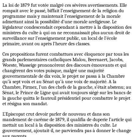
La loi de 1879 fut votée malgré ces sévères avertissements. Elle
rompait avec le passé, biffait l’enseignement de la religion du
programme mais y maintenait l’enseignement de la morale
admettant ainsi la possibilité d’une morale areligieuse. Le
législateur condescendait cependant à mettre à la disposition des
ministres du culte à qui on ne reconnaissait plus aucun droit de
surveillance sur l’enseignement public, un local de l’école
primaire, avant ou après l’heure des classes.
Ces propositions furent combattues avec éloquence par tous les
grands parlementaires catholiques Malou, Beernaert, Jacobs,
Woeste, Wasseige prononcèrent des discours émouvants et qui
changèrent des votes puisque, malgré une majorité
gouvernementale de dix voix, le projet ne passa à la Chambre
qu’à sept voix et au Sénat qu’à une voix de majorité. A la
Chambre, Pirmez, l’un des chefs de la gauche, s’était abstenu; au
Sénat, le Prince de Ligne qui avait toujours siégé sur les bancs de
la gauche quitta le fauteuil présidentiel pour combattre le projet
et résigna son mandat.
L’Episcopat crut devoir parler de nouveau et dans son
mandement de carême de 1879, il qualifia de duperie l’article qui
mettait un local à la disposition des ministres du culte. Le
gouvernement, ajoutait-il, ne parviendra pas à donner le change
aux parents.