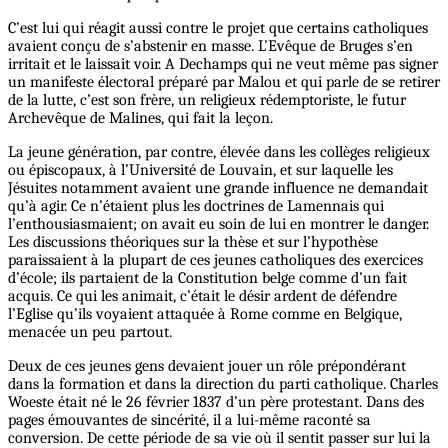
C’est lui qui réagit aussi contre le projet que certains catholiques
avaient conçu de s’abstenir en masse. L’Evêque de Bruges s’en
irritait et le laissait voir. A Dechamps qui ne veut même pas signer
un manifeste électoral préparé par Malou et qui parle de se retirer
de la lutte, c’est son frère, un religieux rédemptoriste, le futur
Archevêque de Malines, qui fait la leçon.
La jeune génération, par contre, élevée dans les collèges religieux
ou épiscopaux, à l’Université de Louvain, et sur laquelle les
Jésuites notamment avaient une grande influence ne demandait
qu’à agir. Ce n’étaient plus les doctrines de Lamennais qui
l’enthousiasmaient; on avait eu soin de lui en montrer le danger.
Les discussions théoriques sur la thèse et sur l’hypothèse
paraissaient à la plupart de ces jeunes catholiques des exercices
d’école; ils partaient de la Constitution belge comme d’un fait
acquis. Ce qui les animait, c’était le désir ardent de défendre
l’Eglise qu’ils voyaient attaquée à Rome comme en Belgique,
menacée un peu partout.
Deux de ces jeunes gens devaient jouer un rôle prépondérant
dans la formation et dans la direction du parti catholique. Charles
Woeste était né le 26 février 1837 d’un père protestant. Dans des
pages émouvantes de sincérité, il a lui-même raconté sa
conversion. De cette période de sa vie où il sentit passer sur lui la