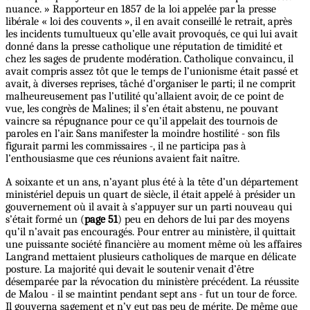
nuance. » Rapporteur en 1857 de la loi appelée par la presse
libérale « loi des couvents », il en avait conseillé le retrait, après
les incidents tumultueux qu’elle avait provoqués, ce qui lui avait
donné dans la presse catholique une réputation de timidité et
chez les sages de prudente modération. Catholique convaincu, il
avait compris assez tôt que le temps de l’unionisme était passé et
avait, à diverses reprises, tâché d’organiser le parti; il ne comprit
malheureusement pas l’utilité qu’allaient avoir, de ce point de
vue, les congrès de Malines; il s’en était abstenu, ne pouvant
vaincre sa répugnance pour ce qu’il appelait des tournois de
paroles en l’air. Sans manifester la moindre hostilité - son fils
figurait parmi les commissaires -, il ne participa pas à
l’enthousiasme que ces réunions avaient fait naître.
A soixante et un ans, n’ayant plus été à la tête d’un département
ministériel depuis un quart de siècle, il était appelé à présider un
gouvernement où il avait à s’appuyer sur un parti nouveau qui
s’était formé un (
page 51
) peu en dehors de lui par des moyens
qu’il n’avait pas encouragés. Pour entrer au ministère, il quittait
une puissante société financière au moment même où les affaires
Langrand mettaient plusieurs catholiques de marque en délicate
posture. La majorité qui devait le soutenir venait d’être
désemparée par la révocation du ministère précédent. La réussite
de Malou - il se maintint pendant sept ans - fut un tour de force.
Il gouverna sagement et n’y eut pas peu de mérite. De même que