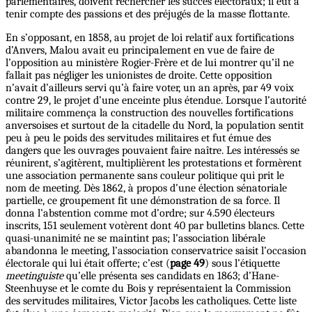
parlementaires, doivent rechercher les succès électoraux; il eut à
tenir compte des passions et des préjugés de la masse flottante.
En s’opposant, en 1858, au projet de loi relatif aux fortifications
d’Anvers, Malou avait eu principalement en vue de faire de
l’opposition au ministère Rogier-Frère et de lui montrer qu’il ne
fallait pas négliger les unionistes de droite. Cette opposition
n’avait d’ailleurs servi qu’à faire voter, un an après, par 49 voix
contre 29, le projet d’une enceinte plus étendue. Lorsque l’autorité
militaire commença la construction des nouvelles fortifications
anversoises et surtout de la citadelle du Nord, la population sentit
peu à peu le poids des servitudes militaires et fut émue des
dangers que les ouvrages pouvaient faire naître. Les intéressés se
réunirent, s’agitèrent, multiplièrent les protestations et formèrent
une association permanente sans couleur politique qui prit le
nom de meeting. Dès 1862, à propos d’une élection sénatoriale
partielle, ce groupement fit une démonstration de sa force. Il
donna l’abstention comme mot d’ordre; sur 4.590 électeurs
inscrits, 151 seulement votèrent dont 40 par bulletins blancs. Cette
quasi-unanimité ne se maintint pas; l’association libérale
abandonna le meeting, l’association conservatrice saisit l’occasion
électorale qui lui était offerte; c’est (
page 49
) sous l’étiquette
meetinguiste
qu’elle présenta ses candidats en 1863; d’Hane-
Steenhuyse et le comte du Bois y représentaient la Commission
des servitudes militaires, Victor Jacobs les catholiques. Cette liste