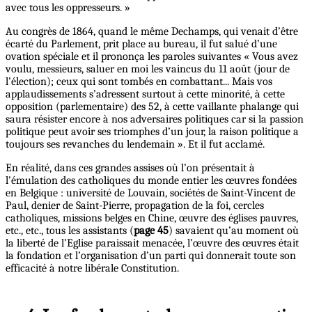
avec tous les oppresseurs. »
Au congrès de 1864, quand le même Dechamps, qui venait d’être
écarté du Parlement, prit place au bureau, il fut salué d’une
ovation spéciale et il prononça les paroles suivantes « Vous avez
voulu, messieurs, saluer en moi les vaincus du 11 août (jour de
l’élection); ceux qui sont tombés en combattant... Mais vos
applaudissements s’adressent surtout à cette minorité, à cette
opposition (parlementaire) des 52, à cette vaillante phalange qui
saura résister encore à nos adversaires politiques car si la passion
politique peut avoir ses triomphes d’un jour, la raison politique a
toujours ses revanches du lendemain ». Et il fut acclamé.
En réalité, dans ces grandes assises où l’on présentait à
l’émulation des catholiques du monde entier les œuvres fondées
en Belgique : université de Louvain, sociétés de Saint-Vincent de
Paul, denier de Saint-Pierre, propagation de la foi, cercles
catholiques, missions belges en Chine, œuvre des églises pauvres,
etc., etc., tous les assistants (
page 45
) savaient qu’au moment où
la liberté de l’Eglise paraissait menacée, l’œuvre des œuvres était
la fondation et l’organisation d’un parti qui donnerait toute son
efficacité à notre libérale Constitution.