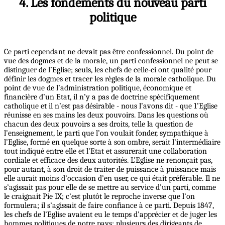
4. Les fondements du nouveau parti
politique
Ce parti cependant ne devait pas être confessionnel. Du point de
vue des dogmes et de la morale, un parti confessionnel ne peut se
distinguer de l’Eglise; seuls, les chefs de celle-ci ont qualité pour
définir les dogmes et tracer les règles de la morale catholique. Du
point de vue de l’administration politique, économique et
financière d’un Etat, il n’y a pas de doctrine spécifiquement
catholique et il n’est pas désirable - nous l’avons dit - que 1’Eglise
réunisse en ses mains les deux pouvoirs. Dans les questions où
chacun des deux pouvoirs a ses droits, telle la question de
l’enseignement, le parti que l’on voulait fonder, sympathique à
l’Eglise, formé en quelque sorte à son ombre, serait l’intermédiaire
tout indiqué entre elle et l’Etat et assurerait une collaboration
cordiale et efficace des deux autorités. L’Eglise ne renonçait pas,
pour autant, à son droit de traiter de puissance à puissance mais
elle aurait moins d’occasion d’en user, ce qui était préférable. Il ne
s’agissait pas pour elle de se mettre au service d’un parti, comme
le craignait Pie IX; c’est plutôt le reproche inverse que l’on
formulera; il s’agissait de faire confiance à ce parti. Depuis 1847,
les chefs de l’Eglise avaient eu le temps d’apprécier et de juger les
hommes politiques de notre pays; plusieurs des dirigeants de