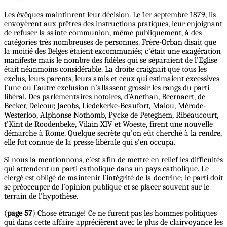
Les évêques maintinrent leur décision. Le 1er septembre 1879, ils
envoyèrent aux prêtres des instructions pratiques, leur enjoignant
de refuser la sainte communion, même publiquement, à des
catégories très nombreuses de personnes. Frère-Orban disait que
la moitié des Belges étaient excommuniés; c’était une exagération
manifeste mais le nombre des fidèles qui se séparaient de l’Eglise
était néanmoins considérable. La droite craignait que tous les
exclus, leurs parents, leurs amis et ceux qui estimaient excessives
l’une ou l’autre exclusion n’allassent grossir les rangs du parti
libéral. Des parlementaires notoires, d’Anethan, Beernaert, de
Becker, Delcour, Jacobs, Liedekerke-Beaufort, Malou, Mérode-
Westerloo, AIphonse Nothomb, Pycke de Peteghem, Ribeaucourt,
t’Kint de Roodenbeke, Vilain XIV et Woeste, firent une nouvelle
démarche à Rome. Quelque secrète qu’on eût cherché à la rendre,
elle fut connue de la presse libérale qui s’en occupa.
Si nous la mentionnons, c’est afin de mettre en relief les difficultés
qui attendent un parti catholique dans un pays catholique. Le
clergé est obligé de maintenir l’intégrité de la doctrine; le parti doit
se préoccuper de l’opinion publique et se placer souvent sur le
terrain de l’hypothèse.
(
page 57
) Chose étrange! Ce ne furent pas les hommes politiques
qui dans cette affaire apprécièrent avec le plus de clairvoyance les