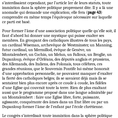
s’interdisaient cependant, par l’article 1er de leurs statuts, toute
immixtion dans la sphère politique proprement dite. Il y a là une
anomalie qui demande une explication; elle fera (
page 43
)
comprendre en même temps l’équivoque nécessaire sur laquelle
ce parti est basé.
Pour former l’âme d’une association politique quelle qu’elle soit, il
faut d’abord lui donner une mystique qui puisse exalter ses
membres. En groupant des catholiques illustres de tous les pays,
un cardinal Wiseman, archevêque de Westminster, un Manning,
futur cardinal, un Mermillod, évêque de Genève, un
Montalembert, un Cochin, un Melun, un Falloux, un Broglie, un
Dupanloup, évêque d’Orléans, des députés anglais et prussiens,
des Allemands, des Italiens, des Polonais, tous célèbres, ces
grandes réunions, que le Souverain Pontife lui-même honorait
d’une approbation personnelle, ne pouvaient manquer d’exalter
la fierté des catholiques belges; ils se savaient déjà mais ils se
sentaient bien plus encore après ce coude à coude, les fidèles
d’une Eglise qui couvrait toute la terre. Rien de plus exaltant
aussi que le programme proposé dans une langue admirable par
un Montalembert : faire une Eglise libre, forte, puissante,
agissante, conquérante des âmes dans un Etat libre ou par un
Dupanloup former l’âme de l’enfant par l’école chrétienne.
Le congrès s’interdisait toute immixtion dans la sphère politique