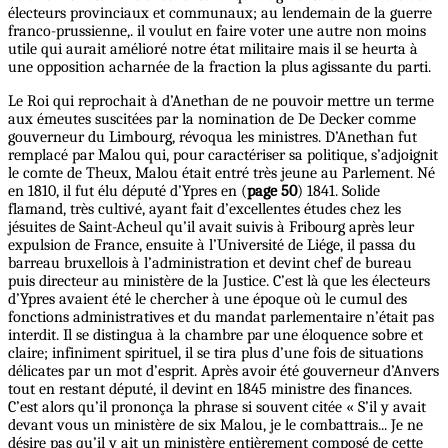
électeurs provinciaux et communaux; au lendemain de la guerre
franco-prussienne,. il voulut en faire voter une autre non moins
utile qui aurait amélioré notre état militaire mais il se heurta à
une opposition acharnée de la fraction la plus agissante du parti.
Le Roi qui reprochait à d’Anethan de ne pouvoir mettre un terme
aux émeutes suscitées par la nomination de De Decker comme
gouverneur du Limbourg, révoqua les ministres. D’Anethan fut
remplacé par Malou qui, pour caractériser sa politique, s’adjoignit
le comte de Theux, Malou était entré très jeune au Parlement. Né
en 1810, il fut élu député d’Ypres en (
page 50
) 1841. Solide
flamand, très cultivé, ayant fait d’excellentes études chez les
jésuites de Saint-Acheul qu’il avait suivis à Fribourg après leur
expulsion de France, ensuite à l’Université de Liége, il passa du
barreau bruxellois à l’administration et devint chef de bureau
puis directeur au ministère de la Justice. C’est là que les électeurs
d’Ypres avaient été le chercher à une époque où le cumul des
fonctions administratives et du mandat parlementaire n’était pas
interdit. Il se distingua à la chambre par une éloquence sobre et
claire; infiniment spirituel, il se tira plus d’une fois de situations
délicates par un mot d’esprit. Après avoir été gouverneur d’Anvers
tout en restant député, il devint en 1845 ministre des finances.
C’est alors qu’il prononça la phrase si souvent citée « S’il y avait
devant vous un ministère de six Malou, je le combattrais... Je ne
désire pas qu’il y ait un ministère entièrement composé de cette