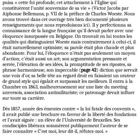
puisa « cette foi profonde, cet attachement à l’Eglise qui
constituèrent l’unité souveraine de sa vie » (Victor Jacobs par
Aiphonse Bellemans, p. VII de la préface de Charles Woeste. Nous
avons trouvé dans cet ouvrage très bien documenté plusieurs
renseignements que nous reproduisons ici). Il y perfectionna sa
connaissance de la langue française qu’il devait parler avec une
éloquence insurpassée en Belgique. On trouvait en lui toutes les
qualités qui distinguaient Woeste mais contrairement à celui-ci, il
était naturellement optimiste; sa parole était plus chaude et plus
abondante. Pour lui, l’éloquence n’était pas seulement un moyen
d’action; c’était aussi un art; son argumentation pressante et
serrée, l’élévation de ses idées, la promptitude de ses ripostes, sa
phrase harmonieuse, son impeccable (
page 42
) diction que servait
une voix d’or, sa belle tête au regard droit en faisaient un orateur
de grand style qui égalait et surpassait les meilleurs. Il entra à la
Chambre en 1863, malheureusement sur une liste du meeting
anversois, association antimilitariste; ce patronage devait influer
sur toute sa carrière.
Dès 1857, année des émeutes contre « la loi fatale des couvents »,
il avait publié une brochure en faveur de la liberté des fondations
et l’avait signée : un élève de l’Université de Bruxelles. Ses
condisciples libéraux sommèrent publiquement l’auteur de se
faire connaître « C’est moi, leur dit-il, réfutez-moi. »