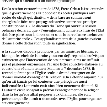
services qu’il attendait d’un nonce apostolique.
Dès la session extraordinaire de 1878, Frère-Orban laissa entendre
que le gouvernement allait opposer les écoles publiques aux
écoles du clergé qui, disait-il, « de la base au sommet sont
chargées de faire une propagande active contre nos principes
constitutionnels. » Le discours du Trône qui ouvrit la session
ordinaire déclarait que « l’enseignement donné aux frais de l’Etat
doit être placé sous la direction et sous la surveillance exclusives
de l’autorité civile ». Les applaudissements de la gauche avaient
donné à cette déclaration toute sa signification.
A la suite des discours prononcés par les ministres libéraux et
bien que les chefs de la droite y eussent déjà répondu, les évêques
estimèrent que l’intervention de ces intermédiaires ne suffisait
pas et parlèrent eux-mêmes. Par une lettre collective élaborée au
cours d’une réunion tenue à Malines le 7 décembre 1878, ils
revendiquèrent pour l’Eglise seule le droit d’enseigner ou de
donner mandat d’enseigner la religion. (On s’étonne aujourd’hui
qu’on ait jamais pu lui contester une prérogative aussi
indiscutable.) Le terrain était ainsi bien nettement délimité. Si
l’autorité civile songeait à prévoir l’enseignement de la religion
dans la loi qu’elle allait proposer aux Chambres, elle était
prévenue qu’elle aurait à s’entendre avec l’Eglise pour organiser
cet enseignement.