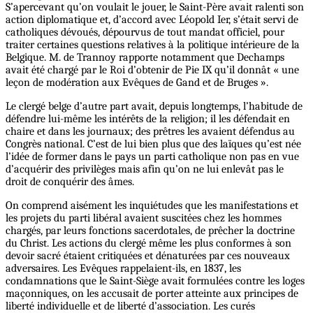
S’apercevant qu’on voulait le jouer, le Saint-Père avait ralenti son
action diplomatique et, d’accord avec Léopold Ier, s’était servi de
catholiques dévoués, dépourvus de tout mandat officiel, pour
traiter certaines questions relatives à la politique intérieure de la
Belgique. M. de Trannoy rapporte notamment que Dechamps
avait été chargé par le Roi d’obtenir de Pie IX qu’il donnât « une
leçon de modération aux Evêques de Gand et de Bruges ».
Le clergé belge d’autre part avait, depuis longtemps, l’habitude de
défendre lui-même les intérêts de la religion; il les défendait en
chaire et dans les journaux; des prêtres les avaient défendus au
Congrès national. C’est de lui bien plus que des laïques qu’est née
l’idée de former dans le pays un parti catholique non pas en vue
d’acquérir des privilèges mais afin qu’on ne lui enlevât pas le
droit de conquérir des âmes.
On comprend aisément les inquiétudes que les manifestations et
les projets du parti libéral avaient suscitées chez les hommes
chargés, par leurs fonctions sacerdotales, de prêcher la doctrine
du Christ. Les actions du clergé même les plus conformes à son
devoir sacré étaient critiquées et dénaturées par ces nouveaux
adversaires. Les Evêques rappelaient-ils, en 1837, les
condamnations que le Saint-Siège avait formulées contre les loges
maçonniques, on les accusait de porter atteinte aux principes de
liberté individuelle et de liberté d’association. Les curés