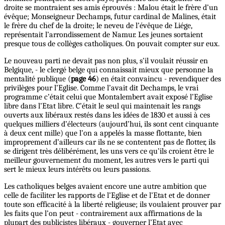
droite se montraient ses amis éprouvés : Malou était le frère d’un
évêque; Monseigneur Dechamps, futur cardinal de Malines, était
le frère du chef de la droite; le neveu de l’évêque de Liége,
représentait l’arrondissement de Namur. Les jeunes sortaient
presque tous de collèges catholiques. On pouvait compter sur eux.
Le nouveau parti ne devait pas non plus, s’il voulait réussir en
Belgique, - le clergé belge qui connaissait mieux que personne la
mentalité publique (
page 46
) en était convaincu - revendiquer des
privilèges pour l’Eglise. Comme l’avait dit Dechamps, le vrai
programme c’était celui que Montalembert avait exposé l’Eglise
libre dans l’Etat libre. C’était le seul qui maintenait les rangs
ouverts aux libéraux restés dans les idées de 1830 et aussi à ces
quelques milliers d’électeurs (aujourd’hui, ils sont cent cinquante
à deux cent mille) que l’on a appelés la masse flottante, bien
improprement d’ailleurs car ils ne se contentent pas de flotter, ils
se dirigent très délibérément, les uns vers ce qu’ils croient être le
meilleur gouvernement du moment, les autres vers le parti qui
sert le mieux leurs intérêts ou leurs passions.
Les catholiques belges avaient encore une autre ambition que
celle de faciliter les rapports de l’Eglise et de l’Etat et de donner
toute son efficacité à la liberté religieuse; ils voulaient prouver par
les faits que l’on peut - contrairement aux affirmations de la
plupart des publicistes libéraux - gouverner l’Etat avec