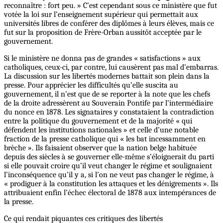
reconnaître : fort peu. » C’est cependant sous ce ministère que fut
votée la loi sur l’enseignement supérieur qui permettait aux
universités libres de conférer des diplômes à leurs élèves, mais ce
fut sur la proposition de Frère-Orban aussitôt acceptée par le
gouvernement.
Si le ministère ne donna pas de grandes « satisfactions » aux
catholiques, ceux-ci, par contre, lui causèrent pas mal d’embarras.
La discussion sur les libertés modernes battait son plein dans la
presse. Pour apprécier les difficultés qu’elle suscita au
gouvernement, il n’est que de se reporter à la note que les chefs
de la droite adressèrent au Souverain Pontife par l’intermédiaire
du nonce en 1878. Les signataires y constataient la contradiction
entre la politique du gouvernement et de la majorité « qui
défendent les institutions nationales » et celle d’une notable
fraction de la presse catholique qui « les bat incessamment en
brèche ». Ils faisaient observer que la nation belge habituée
depuis des siècles à se gouverner elle-même s’éloignerait du parti
si elle pouvait croire qu’il veut changer le régime et soulignaient
l’inconséquence qu’il y a, si l’on ne veut pas changer le régime, à
« prodiguer à la constitution les attaques et les dénigrements ». Ils
attribuaient enfin l’échec électoral de 1878 aux intempérances de
la presse.
Ce qui rendait piquantes ces critiques des libertés