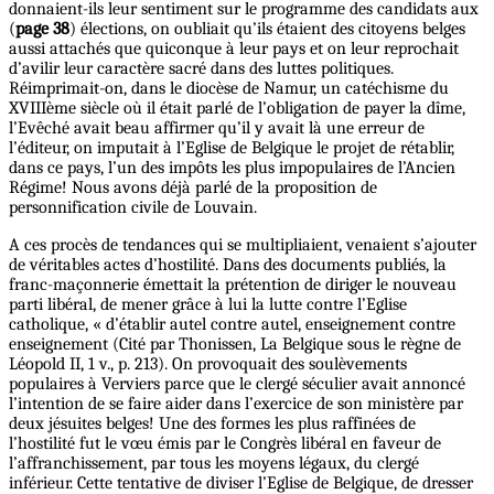
donnaient-ils leur sentiment sur le programme des candidats aux
(
page 38
) élections, on oubliait qu’ils étaient des citoyens belges
aussi attachés que quiconque à leur pays et on leur reprochait
d’avilir leur caractère sacré dans des luttes politiques.
Réimprimait-on, dans le diocèse de Namur, un catéchisme du
XVIIIème siècle où il était parlé de l’obligation de payer la dîme,
l’Evêché avait beau affirmer qu’il y avait là une erreur de
l’éditeur, on imputait à l’Eglise de Belgique le projet de rétablir,
dans ce pays, l’un des impôts les plus impopulaires de l’Ancien
Régime! Nous avons déjà parlé de la proposition de
personnification civile de Louvain.
A ces procès de tendances qui se multipliaient, venaient s’ajouter
de véritables actes d’hostilité. Dans des documents publiés, la
franc-maçonnerie émettait la prétention de diriger le nouveau
parti libéral, de mener grâce à lui la lutte contre l’Eglise
catholique, « d’établir autel contre autel, enseignement contre
enseignement (Cité par Thonissen, La Belgique sous le règne de
Léopold II, 1 v., p. 213). On provoquait des soulèvements
populaires à Verviers parce que le clergé séculier avait annoncé
l’intention de se faire aider dans l’exercice de son ministère par
deux jésuites belges! Une des formes les plus raffinées de
l’hostilité fut le vœu émis par le Congrès libéral en faveur de
l’affranchissement, par tous les moyens légaux, du clergé
inférieur. Cette tentative de diviser l’Eglise de Belgique, de dresser