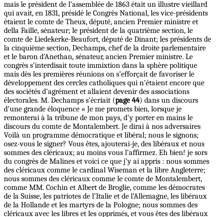
mais le président de l’assemblée de 1863 était un illustre vieillard
qui avait, en 1831, présidé le Congrès National, les vice-présidents
étaient le comte de Theux, député, ancien Premier ministre et
della Faille, sénateur; le président de la quatrième section, le
comte de Liedekerke-Beaufort, député de Dinant; les présidents de
la cinquième section, Dechamps, chef de la droite parlementaire
et le baron d’Anethan, sénateur, ancien Premier ministre. Le
congrès s’interdisait toute immixtion dans la sphère politique
mais dès les premières réunions on s’efforçait de favoriser le
développement des cercles catholiques qui n’étaient encore que
des sociétés d’agrément et allaient devenir des associations
électorales. M. Dechamps s’écriait (
page 44
) dans un discours
d’une grande éloquence « Je me promets bien, lorsque je
remonterai à la tribune de mon pays, d’y porter en mains le
discours du comte de Montalembert. Je dirai à nos adversaires
Voilà un programme démocratique et libéral; nous le signons;
osez-vous le signer? Vous êtes, ajouterai-je, des libéraux et nous
sommes des cléricaux; au moins vous l’affirmez. Eh bien! je sors
du congrès de Malines et voici ce que j’y ai appris : nous sommes
des cléricaux comme le cardinal Wiseman et la libre Angleterre;
nous sommes des cléricaux comme le comte de Montalembert,
comme MM. Cochin et Albert de Broglie, comme les démocrates
de la Suisse, les patriotes de l’Italie et de l’Allemagne, les libéraux
de la Hollande et les martyrs de la Pologne; nous sommes des
cléricaux avec les libres et les opprimés, et vous êtes des libéraux