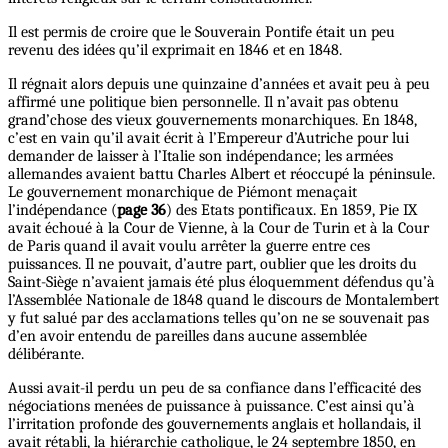
Il est permis de croire que le Souverain Pontife était un peu
revenu des idées qu’il exprimait en 1846 et en 1848.
Il régnait alors depuis une quinzaine d’années et avait peu à peu
affirmé une politique bien personnelle. Il n’avait pas obtenu
grand’chose des vieux gouvernements monarchiques. En 1848,
c’est en vain qu’il avait écrit à l’Empereur d’Autriche pour lui
demander de laisser à l’Italie son indépendance; les armées
allemandes avaient battu Charles Albert et réoccupé la péninsule.
Le gouvernement monarchique de Piémont menaçait
l’indépendance (
page 36
) des Etats pontificaux. En 1859, Pie IX
avait échoué à la Cour de Vienne, à la Cour de Turin et à la Cour
de Paris quand il avait voulu arrêter la guerre entre ces
puissances. Il ne pouvait, d’autre part, oublier que les droits du
Saint-Siège n’avaient jamais été plus éloquemment défendus qu’à
l’Assemblée Nationale de 1848 quand le discours de Montalembert
y fut salué par des acclamations telles qu’on ne se souvenait pas
d’en avoir entendu de pareilles dans aucune assemblée
délibérante.
Aussi avait-il perdu un peu de sa confiance dans l’efficacité des
négociations menées de puissance à puissance. C’est ainsi qu’à
l’irritation profonde des gouvernements anglais et hollandais, il
avait rétabli, la hiérarchie catholique, le 24 septembre 1850, en