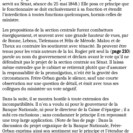
servit au Sénat, séance du 25 mai 1848.) Elle posa ce principe que
le fonctionnaire se doit exclusivement à sa fonction et étendit
l'interdiction à toutes fonctions quelconques, hormis celles de
ministre.
Les propositions de la section centrale furent combattues
énergiquement, et souvent avec une grande hauteur de vues, par
de Bonne, Lebeau, Tielemans et Félix de Mérode. Malou et de
Theux au contraire les soutinrent avec ténacité. Ils peuvent être
tenus pour les vrais auteurs de la loi. Rogier prit seul la (
page 210
)
parole au nom du gouvernement et déclara avant le vote qu'il ne
défendrait pas le projet de la section centraie au Sénat. Il laissa
même entendre que le cabinet se retirerait plutôt que d'assumer
la responsabilité de la promulgation, n'eût été la gravité des
circonstances. Frère-Orban garda le silence, sauf une courte
observation sur une question de détail, et émit avec tous ses
collègues du ministère un vote négatif.
Dans la suite, il se montra hostile à toute extension des
incompatibilités. Il n'en a voulu ni pour le gouverneur de la
Banque Nationale, ni pour le directeur de la Caisse d'épargne ; il a
subi ces exclusions ; sans condamner le principe il en repoussait
une trop large application. (Note de bas de page : Dans la
discussion du projet organique de la Banque Nationale, Frère-
Orban exprima ainsi son sentiment sur le principe et l’étendue de