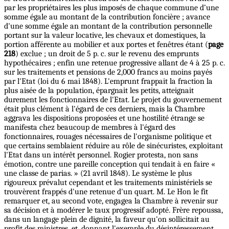
par les propriétaires les plus imposés de chaque commune d’une
somme égale au montant de la contribution foncière ; avance
d'une somme égale an montant de la contribution personnelle
portant sur la valeur locative, les chevaux et domestiques, la
portion afférente au mobilier et aux portes et fenêtres étant (
page
218
) exclue ; un droit de 5 p. c. sur le revenu des emprunts
hypothécaires ; enfin une retenue progressive allant de 4 à 25 p. c.
sur les traitements et pensions de 2,000 francs au moins payés
par l'Etat (loi du 6 mai 1848). L'emprunt frappait la fraction la
plus aisée de la population, épargnait les petits, atteignait
durement les fonctionnaires de l'Etat. Le projet du gouvernement
était plus clément à l'égard de ces derniers, mais la Chambre
aggrava les dispositions proposées et une hostilité étrange se
manifesta chez beaucoup de membres à l'égard des
fonctionnaires, rouages nécessaires de l'organisme politique et
que certains semblaient réduire au rôle de sinécuristes, exploitant
l'Etat dans un intérêt personnel. Rogier protesta, non sans
émotion, contre une pareille conception qui tendait à en faire «
une classe de parias. » (21 avril 1848). Le système le plus
rigoureux prévalut cependant et les traitements ministériels se
trouvèrent frappés d'une retenue d'un quart. M. Le Hon le fit
remarquer et, au second vote, engagea la Chambre à revenir sur
sa décision et à modérer le taux progressif adopté. Frère repoussa,
dans un langage plein de dignité, la faveur qu'on sollicitait au
profit des ministres, et, donnant l'exemple du désintéressement,