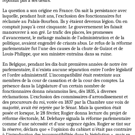
répondit pas à ses désirs.
La question a son origine en France. On sait la persistance avec
laquelle, pendant huit ans, l'exclusion des fonctionnaires fut
réclamée au Palais-Bourbon. Ils y étaient devenus légion. On en
comptait jusqu'à cent cinquante. Le gouvernement les faisait
manœuvrer à son gré. Le trafic des places, les promesses
d'avancement, le mélange malsain de l'administration et de la
politique, avaient engendré de criants abus. Le refus de la réforme
parlementaire fut l'une des causes de la chute de Guizot et de
Louis-Philippe, que son ministre entraîna dans sa ruine.
En Belgique, pendant les dix-huit premières années de notre ère
parlementaire, il n'exista aucune séparation entre l'ordre législatif
et l'ordre administratif. L'incompatibilité était restreinte aux
membres de la cour de cassation et de la cour des comptes. La
présence dans la Législature d'un certain nombre de
fonctionnaires donna néanmoins lieu, dès 1835, à diverses
réclamations. L'exclusion des commissaires d'arrondissement et
des procureurs du roi, votée en 1837 par la Chambre une voix de
majorité, avait été rejetée par le Sénat. Mais la question était
posée et lorsque, le 28 février, Rogier donna lecture du projet de
réforme électorale, M. Delehaye signala la réforme parlementaire
comme d'une nécessité et d'une urgence égales. Rogier se tint sur
la réserve, déclara que « l'opinion du cabinet n'était pas contraire
à l'introduction des incompatibilités dans la législation », mais se