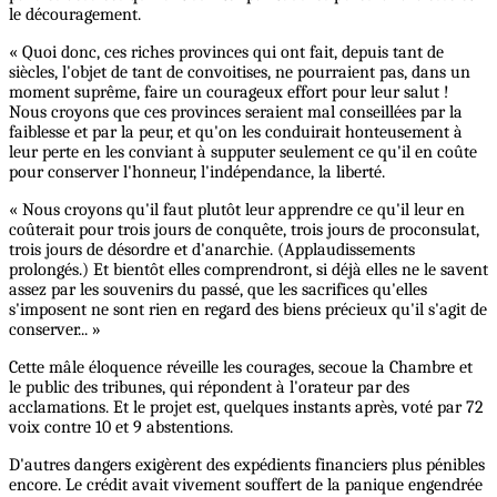
le découragement.
« Quoi donc, ces riches provinces qui ont fait, depuis tant de
siècles, l'objet de tant de convoitises, ne pourraient pas, dans un
moment suprême, faire un courageux effort pour leur salut !
Nous croyons que ces provinces seraient mal conseillées par la
faiblesse et par la peur, et qu'on les conduirait honteusement à
leur perte en les conviant à supputer seulement ce qu'il en coûte
pour conserver l'honneur, l'indépendance, la liberté.
« Nous croyons qu'il faut plutôt leur apprendre ce qu'il leur en
coûterait pour trois jours de conquête, trois jours de proconsulat,
trois jours de désordre et d'anarchie. (Applaudissements
prolongés.) Et bientôt elles comprendront, si déjà elles ne le savent
assez par les souvenirs du passé, que les sacrifices qu'elles
s'imposent ne sont rien en regard des biens précieux qu'il s'agit de
conserver... »
Cette mâle éloquence réveille les courages, secoue la Chambre et
le public des tribunes, qui répondent à l'orateur par des
acclamations. Et le projet est, quelques instants après, voté par 72
voix contre 10 et 9 abstentions.
D'autres dangers exigèrent des expédients financiers plus pénibles
encore. Le crédit avait vivement souffert de la panique engendrée