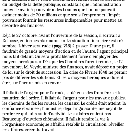
du budget de la dette publique, constatait que l'administration
nouvelle avait à pourvoir à des besoins que l'on ne pouvait
estimer moins de 70 millions et que seuls l'emprunt et l'impôt
pouvaient fournir les ressources indispensables pour mettre au
désordre des finances.
Déjà le 27 octobre, avant l'ouverture de la session, il écrivait à
Delfosse, en termes alarmants : « La situation financière est très
sombre. L'hiver sera rude (
page 213
) à passer. D’une part, il
faudrait de grands moyens d’action et, de l'autre, l'agent principal
nous fait défaut. On sera probablement forcé d'employer des
moyens héroïques. » Dès que les Chambres furent réunies, le 12
novembre, M. Veydt, ministre des finances, avait déposé un projet
de loi sur le droit de succession. La crise de février 1848 ne permit
pas de différer les solutions. Et les « moyens héroïques » durent
être, sur l'heure, mis en œuvre.
Il fallait de l'argent pour l'armée, la défense des frontières et le
maintien de l'ordre. Il fallait de l'argent pour les travaux publics,
les chemins de fer, les routes, les canaux. Le crédit était atteint, la
confiance ébranlée ; l'industrie, déjà languissante, menaçait de
perdre ce qui lui restait d'activité. Les salaires étaient bas.
Beaucoup d'ouvriers chômaient. Il fallait rendre la vie à
l'organisme économique affaibli, rétablir la circulation, réveiller
les affaires, créer du travail.