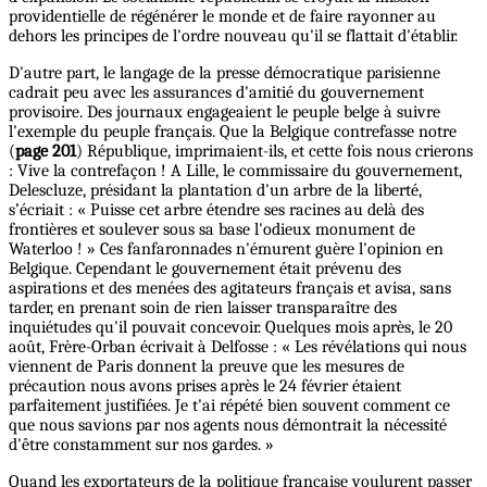
providentielle de régénérer le monde et de faire rayonner au
dehors les principes de l'ordre nouveau qu'il se flattait d'établir.
D'autre part, le langage de la presse démocratique parisienne
cadrait peu avec les assurances d'amitié du gouvernement
provisoire. Des journaux engageaient le peuple belge à suivre
l'exemple du peuple français. Que la Belgique contrefasse notre
(
page 201
) République, imprimaient-ils, et cette fois nous crierons
: Vive la contrefaçon ! A Lille, le commissaire du gouvernement,
Delescluze, présidant la plantation d'un arbre de la liberté,
s’écriait : « Puisse cet arbre étendre ses racines au delà des
frontières et soulever sous sa base l'odieux monument de
Waterloo ! » Ces fanfaronnades n'émurent guère l'opinion en
Belgique. Cependant le gouvernement était prévenu des
aspirations et des menées des agitateurs français et avisa, sans
tarder, en prenant soin de rien laisser transparaître des
inquiétudes qu'il pouvait concevoir. Quelques mois après, le 20
août, Frère-Orban écrivait à Delfosse : « Les révélations qui nous
viennent de Paris donnent la preuve que les mesures de
précaution nous avons prises après le 24 février étaient
parfaitement justifiées. Je t'ai répété bien souvent comment ce
que nous savions par nos agents nous démontrait la nécessité
d'être constamment sur nos gardes. »
Quand les exportateurs de la politique française voulurent passer