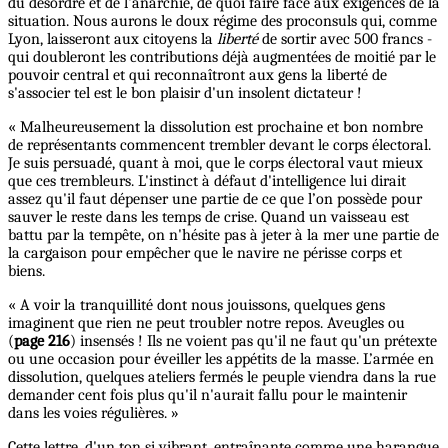
du désordre et de l'anarchie, de quoi faire face aux exigences de la
situation. Nous aurons le doux régime des proconsuls qui, comme
Lyon, laisseront aux citoyens la
liberté
de sortir avec 500 francs -
qui doubleront les contributions déjà augmentées de moitié par le
pouvoir central et qui reconnaîtront aux gens la liberté de
s'associer tel est le bon plaisir d'un insolent dictateur !
« Malheureusement la dissolution est prochaine et bon nombre
de représentants commencent trembler devant le corps électoral.
Je suis persuadé, quant à moi, que le corps électoral vaut mieux
que ces trembleurs. L'instinct à défaut d'intelligence lui dirait
assez qu'il faut dépenser une partie de ce que l’on possède pour
sauver le reste dans les temps de crise. Quand un vaisseau est
battu par la tempête, on n'hésite pas à jeter à la mer une partie de
la cargaison pour empêcher que le navire ne périsse corps et
biens.
« A voir la tranquillité dont nous jouissons, quelques gens
imaginent que rien ne peut troubler notre repos. Aveugles ou
(
page 216
) insensés ! Ils ne voient pas qu'il ne faut qu'un prétexte
ou une occasion pour éveiller les appétits de la masse. L’armée en
dissolution, quelques ateliers fermés le peuple viendra dans la rue
demander cent fois plus qu'il n'aurait fallu pour le maintenir
dans les voies régulières. »
Cette lettre, d'un ton si vibrant, entraînante comme une harangue