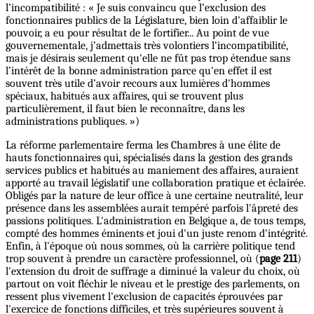
l’incompatibilité : « Je suis convaincu que l’exclusion des
fonctionnaires publics de la Législature, bien loin d'affaiblir le
pouvoir, a eu pour résultat de le fortifier... Au point de vue
gouvernementale, j’admettais très volontiers l’incompatibilité,
mais je désirais seulement qu'elle ne fût pas trop étendue sans
l’intérêt de la bonne administration parce qu'en effet il est
souvent très utile d’avoir recours aux lumières d'hommes
spéciaux, habitués aux affaires, qui se trouvent plus
particulièrement, il faut bien le reconnaître, dans les
administrations publiques. »)
La réforme parlementaire ferma les Chambres à une élite de
hauts fonctionnaires qui, spécialisés dans la gestion des grands
services publics et habitués au maniement des affaires, auraient
apporté au travail législatif une collaboration pratique et éclairée.
Obligés par la nature de leur office à une certaine neutralité, leur
présence dans les assemblées aurait tempéré parfois l'âpreté des
passions politiques. L'administration en Belgique a, de tous temps,
compté des hommes éminents et joui d'un juste renom d'intégrité.
Enfin, à l'époque où nous sommes, où la carrière politique tend
trop souvent à prendre un caractère professionnel, où (
page 211
)
l'extension du droit de suffrage a diminué la valeur du choix, où
partout on voit fléchir le niveau et le prestige des parlements, on
ressent plus vivement l'exclusion de capacités éprouvées par
l'exercice de fonctions difficiles, et très supérieures souvent à