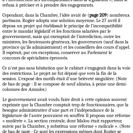
refusa à préciser et à prendre des engagements.
Cependant, dans la Chambre, l'idée avait de (
page 209
) nombreux
partisans. Rogier adopta une solution moyenne. Le 27 avril il
déposa un projet qui établissait le principe de l'incompatibilité
entre le mandat législatif et les fonctions salariées par le
gouvernement, mais qui exemptait de l'interdiction, outre les
ministres, les lieutenants généraux, les gouverneurs (sauf dans la
province qu'ils administraient} et les conseillers des cours d'appel.
Il espérait, par ces exceptions, conserver au Parlement le
concours de spécialistes éprouvés.
Ce n'est pas sans hésitation que le cabinet s'engageait dans la voie
des restrictions. Le projet ne fut déposé que vers la fin de la
session. L'exposé des motifs était d'une brièveté singulière. (Note
de bas de page : Il se compose de neuf alinéas, à peine une demi-
colonnes des
Annales
.)
Le gouvernement avait voulu faire droit à cette opinion souvent
exprimée que la Chambre comptait trop de fonctionnaires, que la
besogne administrative d'une part et l'indépendance de la
législature de l'autre pouvaient en souffrir. Il proposa une réforme
« modérée ». La section centrale, dont Malou était rapporteur,
suivie par la Chambre, y substitua une réforme « radicale ». (Note
de bas de page : Ce sont les expressions mêmes dont Rogier se