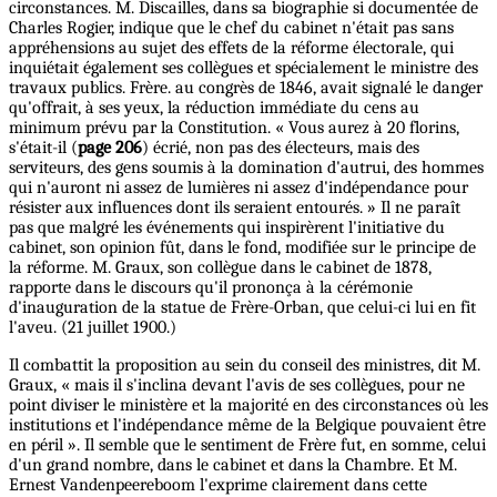
circonstances. M. Discailles, dans sa biographie si documentée de
Charles Rogier, indique que le chef du cabinet n'était pas sans
appréhensions au sujet des effets de la réforme électorale, qui
inquiétait également ses collègues et spécialement le ministre des
travaux publics. Frère. au congrès de 1846, avait signalé le danger
qu'offrait, à ses yeux, la réduction immédiate du cens au
minimum prévu par la Constitution. « Vous aurez à 20 florins,
s'était-il (
page 206
) écrié, non pas des électeurs, mais des
serviteurs, des gens soumis à la domination d'autrui, des hommes
qui n'auront ni assez de lumières ni assez d'indépendance pour
résister aux influences dont ils seraient entourés. » Il ne paraît
pas que malgré les événements qui inspirèrent l'initiative du
cabinet, son opinion fût, dans le fond, modifiée sur le principe de
la réforme. M. Graux, son collègue dans le cabinet de 1878,
rapporte dans le discours qu'il prononça à la cérémonie
d'inauguration de la statue de Frère-Orban, que celui-ci lui en fit
l'aveu. (21 juillet 1900.)
Il combattit la proposition au sein du conseil des ministres, dit M.
Graux, « mais il s'inclina devant l'avis de ses collègues, pour ne
point diviser le ministère et la majorité en des circonstances où les
institutions et l'indépendance même de la Belgique pouvaient être
en péril ». Il semble que le sentiment de Frère fut, en somme, celui
d'un grand nombre, dans le cabinet et dans la Chambre. Et M.
Ernest Vandenpeereboom l'exprime clairement dans cette