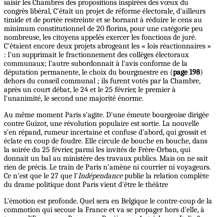
saisir les Chambres des propositions inspirées des vœux du
congrès libéral, C'était un projet de réforme électorale, d'ailleurs
timide et de portée restreinte et se bornant à réduire le cens au
minimum constitutionnel de 20 florins, pour une catégorie peu
nombreuse, les citoyens appelés exercer les fonctions de juré.
C'étaient encore deux projets abrogeant les « lois réactionnaires »
: l'un supprimait le fractionnement des collèges électoraux
communaux; l'autre subordonnait à l'avis conforme de la
députation permanente, le choix du bourgmestre en (
page 198
)
dehors du conseil communal ; ils furent votés par la Chambre,
après un court débat, le 24 et le 25 février, le premier à
l'unanimité, le second une majorité énorme.
Au même moment Paris s'agite. D'une émeute bourgeoise dirigée
contre Guizot, une révolution populaire est sortie. La nouvelle
s'en répand, rumeur incertaine et confuse d'abord, qui grossit et
éclate en coup de foudre. Elle circule de bouche en bouche, dans
la soirée du 25 février, parmi les invités de Frère-Orban, qui
donnait un bal au ministère des travaux publics. Mais on ne sait
rien de précis. Le train de Paris n'amène ni courrier ni voyageurs.
Ce n'est que le 27 que l’
Indépendance
publie la relation complète
du drame politique dont Paris vient d'être le théâtre
L'émotion est profonde. Quel sera en Belgique le contre-coup de la
commotion qui secoue la France et va se propager hors d'elle, à