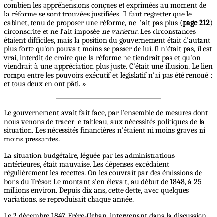
combien les appréhensions conçues et exprimées au moment de
la réforme se sont trouvées justifiées. Il faut regretter que le
cabinet, tenu de proposer une réforme, ne l’ait pas plus (
page 212
)
circonscrite et ne l'ait imposée
ne varietur
. Les circonstances
étaient difficiles, mais la position du gouvernement était d'autant
plus forte qu'on pouvait moins se passer de lui. Il n'était pas, il est
vrai, interdit de croire que la réforme ne tiendrait pas et qu'on
viendrait à une appréciation plus juste. C'était une illusion. Le lien
rompu entre les pouvoirs exécutif et législatif n'ai pas été renoué ;
et tous deux en ont pâti. »
Le gouvernement avait fait face, par l'ensemble de mesures dont
nous venons de tracer le tableau, aux nécessités politiques de la
situation. Les nécessités financières n'étaient ni moins graves ni
moins pressantes.
La situation budgétaire, léguée par les administrations
antérieures, était mauvaise. Les dépenses excédaient
régulièrement les recettes. On les couvrait par des émissions de
bons du Trésor. Le montant s'en élevait, au début de 1848, à 25
millions environ. Depuis dix ans, cette dette, avec quelques
variations, se reproduisait chaque année.
Le 2 décembre 1847 Frère-Orban, intervenant dans la discussion