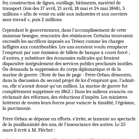
fer, construction de lignes, outillage, bâtiments, matériel de
transport (lois des 17 avril, 21 avril, 18 mai et 24 mai 1848), 5
millions « afin de venir en aide aux industries et aux ouvriers
sans travail », puis 2 millions.
Cependant le gouvernement, dans l'accomplissement de cette
immense besogne, rencontra des résistances. Certains trouvaient
excessifs les sacrifices imposés au Trésor, comme les charges
infligées aux contribuables. Les uns auraient voulu remplacer
l'emprunt par une émission de billets de banque à cours forcé ;
d'autres, y substituer des économies radicales qui feraient
disparaître intégralement des services publics proclamés inutiles.
On demanda la suppression du corps diplomatique et de la
marine de guerre. (Note de bas de page : Frère-Orban démontra,
dans la discussion du second projet de loi d’emprunt que, l’admît-
on, elle n’aurait donné qu’un million. La marine de guerre fut
complètement supprimée en 1862.) Dans les milieux avancés. on
réclamait des réformes, des réductions d'impôts. Les ministres
luttèrent de toutes leurs forces pour vaincre la timidité, l'égoïsme,
la parcimonie.
Frère-Orban se dépense en efforts. s'irrite, se lamente au spectacle
de la pusillanimité des uns, de l'insouciance des autres. Le 25
mars il écrit à M. Fléchet :