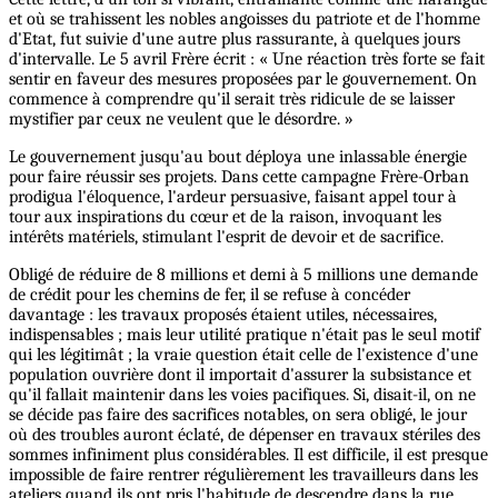
et où se trahissent les nobles angoisses du patriote et de l'homme
d'Etat, fut suivie d'une autre plus rassurante, à quelques jours
d'intervalle. Le 5 avril Frère écrit : « Une réaction très forte se fait
sentir en faveur des mesures proposées par le gouvernement. On
commence à comprendre qu'il serait très ridicule de se laisser
mystifier par ceux ne veulent que le désordre. »
Le gouvernement jusqu'au bout déploya une inlassable énergie
pour faire réussir ses projets. Dans cette campagne Frère-Orban
prodigua l'éloquence, l'ardeur persuasive, faisant appel tour à
tour aux inspirations du cœur et de la raison, invoquant les
intérêts matériels, stimulant l'esprit de devoir et de sacrifice.
Obligé de réduire de 8 millions et demi à 5 millions une demande
de crédit pour les chemins de fer, il se refuse à concéder
davantage : les travaux proposés étaient utiles, nécessaires,
indispensables ; mais leur utilité pratique n'était pas le seul motif
qui les légitimât ; la vraie question était celle de l'existence d'une
population ouvrière dont il importait d'assurer la subsistance et
qu'il fallait maintenir dans les voies pacifiques. Si, disait-il, on ne
se décide pas faire des sacrifices notables, on sera obligé, le jour
où des troubles auront éclaté, de dépenser en travaux stériles des
sommes infiniment plus considérables. Il est difficile, il est presque
impossible de faire rentrer régulièrement les travailleurs dans les
ateliers quand ils ont pris l'habitude de descendre dans la rue.