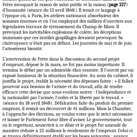
Frère invoquait la raison de salut public et la raison (
page 217
)
d'humanité (séance du 13 avril 1848.) Il tenait ce langage à
l'époque où, à Paris, les ateliers nationaux absorbaient des
sommes énormes et où l'on employait des milliers d'ouvriers aux
légendaires travaux de terrassement du Champ de Mars. Il
prévoyait les inévitables explosions de colère, les déceptions
immenses que ces inutiles gaspillages devaient provoquer. Sa
clairvoyance n'était pas en défaut. Les journées de mai et de juin
l’attestèrent bientôt.
L'intervention de Frère dans la discussion du second projet
d'emprunt, déposé le 16 mars, ne fut pas moins importante. Il
termina le débat par un admirable élan oratoire. Il l'ouvrit par un
exposé lumineux de la situation financière. Au nom du cabinet, il
justifia le projet, établit la nécessité des dépenses faites : « il fallait
pourvoir aux besoins de l'armée et du travail, afin de rendre
efficace cette devise que nous voulons suivre : l'indépendance et
la nationalité par l'armée, l'ordre et la liberté par le travail. »
(séance du 18 avril 1848). Défalcation faite du produit du premier
emprunt, il restait un découvert de 41 millions. Mais la Chambre,
à l'approche des élections, ne voulut voter que le strict nécessaire
et laisser le Parlement futur libre d'aviser. Le gouvernement, tout
en le regrettant, souscrivit à ce désir et le projet fut amendé de
manière réduire à 25 millions le rendement de l'emprunt. Celui-ci
se trouva définitivement établi sur les bases suivantes : avance