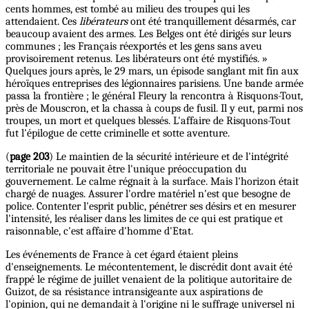
cents hommes, est tombé au milieu des troupes qui les
attendaient. Ces
libérateurs
ont été tranquillement désarmés, car
beaucoup avaient des armes. Les Belges ont été dirigés sur leurs
communes ; les Français réexportés et les gens sans aveu
provisoirement retenus. Les libérateurs ont été mystifiés. »
Quelques jours après, le 29 mars, un épisode sanglant mit fin aux
héroïques entreprises des légionnaires parisiens. Une bande armée
passa la frontière ; le général Fleury la rencontra à Risquons-Tout,
près de Mouscron, et la chassa à coups de fusil. Il y eut, parmi nos
troupes, un mort et quelques blessés. L'affaire de Risquons-Tout
fut l'épilogue de cette criminelle et sotte aventure.
(
page 203
) Le maintien de la sécurité intérieure et de l'intégrité
territoriale ne pouvait être l'unique préoccupation du
gouvernement. Le calme régnait à la surface. Mais l'horizon était
chargé de nuages. Assurer l'ordre matériel n'est que besogne de
police. Contenter l'esprit public, pénétrer ses désirs et en mesurer
l'intensité, les réaliser dans les limites de ce qui est pratique et
raisonnable, c'est affaire d'homme d'Etat.
Les événements de France à cet égard étaient pleins
d'enseignements. Le mécontentement, le discrédit dont avait été
frappé le régime de juillet venaient de la politique autoritaire de
Guizot, de sa résistance intransigeante aux aspirations de
l'opinion, qui ne demandait à l'origine ni le suffrage universel ni