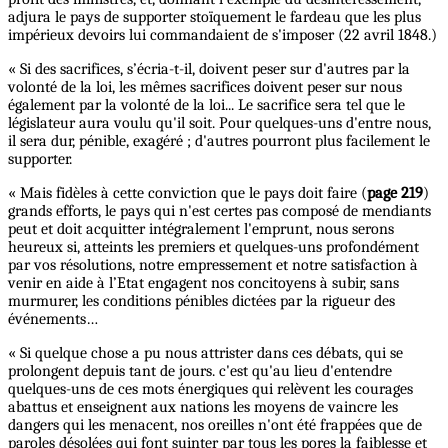
adjura le pays de supporter stoïquement le fardeau que les plus
impérieux devoirs lui commandaient de s'imposer (22 avril 1848.)
« Si des sacrifices, s’écria-t-il, doivent peser sur d'autres par la
volonté de la loi, les mêmes sacrifices doivent peser sur nous
également par la volonté de la loi... Le sacrifice sera tel que le
législateur aura voulu qu'il soit. Pour quelques-uns d'entre nous,
il sera dur, pénible, exagéré ; d'autres pourront plus facilement le
supporter.
« Mais fidèles à cette conviction que le pays doit faire (
page 219
)
grands efforts, le pays qui n'est certes pas composé de mendiants
peut et doit acquitter intégralement l'emprunt, nous serons
heureux si, atteints les premiers et quelques-uns profondément
par vos résolutions, notre empressement et notre satisfaction à
venir en aide à l’Etat engagent nos concitoyens à subir, sans
murmurer, les conditions pénibles dictées par la rigueur des
événements…
« Si quelque chose a pu nous attrister dans ces débats, qui se
prolongent depuis tant de jours. c'est qu'au lieu d'entendre
quelques-uns de ces mots énergiques qui relèvent les courages
abattus et enseignent aux nations les moyens de vaincre les
dangers qui les menacent, nos oreilles n'ont été frappées que de
paroles désolées qui font suinter par tous les pores la faiblesse et