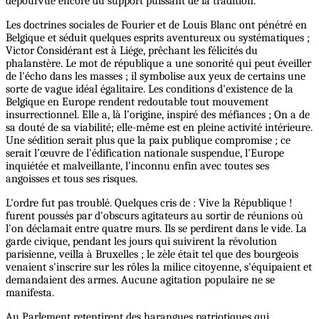
dépourvue encore du support puissant de la tradition.
Les doctrines sociales de Fourier et de Louis Blanc ont pénétré en
Belgique et séduit quelques esprits aventureux ou systématiques ;
Victor Considérant est à Liége, prêchant les félicités du
phalanstère. Le mot de république a une sonorité qui peut éveiller
de l'écho dans les masses ; il symbolise aux yeux de certains une
sorte de vague idéal égalitaire. Les conditions d'existence de la
Belgique en Europe rendent redoutable tout mouvement
insurrectionnel. Elle a, là l’origine, inspiré des méfiances ; On a de
sa douté de sa viabilité; elle-même est en pleine activité intérieure.
Une sédition serait plus que la paix publique compromise ; ce
serait l’œuvre de l'édification nationale suspendue, l'Europe
inquiétée et malveillante, l'inconnu enfin avec toutes ses
angoisses et tous ses risques.
L'ordre fut pas troublé. Quelques cris de : Vive la République !
furent poussés par d'obscurs agitateurs au sortir de réunions où
l'on déclamait entre quatre murs. Ils se perdirent dans le vide. La
garde civique, pendant les jours qui suivirent la révolution
parisienne, veilla à Bruxelles ; le zèle était tel que des bourgeois
venaient s'inscrire sur les rôles la milice citoyenne, s'équipaient et
demandaient des armes. Aucune agitation populaire ne se
manifesta.
Au Parlement retentirent des harangues patriotiques qui,