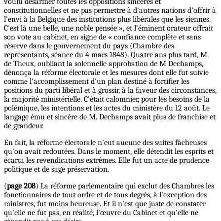
voulu désarmer toutes les oppositions sincères et
constitutionnelles et ne pas permettre à d'autres nations d'offrir à
l'envi à la Belgique des institutions plus libérales que les siennes.
C'est là une belle, une noble pensée », et l'éminent orateur offrait
son vote au cabinet, en signe de « confiance complète et sans
réserve dans le gouvernement du pays (Chambre des
représentants, séance du 4 mars 1848). Quatre ans plus tard, M.
de Theux, oubliant la solennelle approbation de M Dechamps,
dénonça la réforme électorale et les mesures dont elle fut suivie
comme l'accomplissement d'un plan destiné à fortifier les
positions du parti libéral et à grossir, à la faveur des circonstances,
la majorité ministérielle. C’était calomnier, pour les besoins de la
polémique, les intentions et les actes du ministère du 12 août. Le
langage ému et sincère de M. Dechamps avait plus de franchise et
de grandeur.
En fait, la réforme électorale n'eut aucune des suites fâcheuses
qu'on avait redoutées. Dans le moment, elle détendit les esprits et
écarta les revendications extrêmes. Elle fut un acte de prudence
politique et de sage préservation.
(
page 208
) La réforme parlementaire qui exclut des Chambres les
fonctionnaires de tout ordre et de tous degrés, à l'exception des
ministres, fut moins heureuse. Et il n'est que juste de constater
qu'elle ne fut pas, en réalité, l'œuvre du Cabinet et qu'elle ne