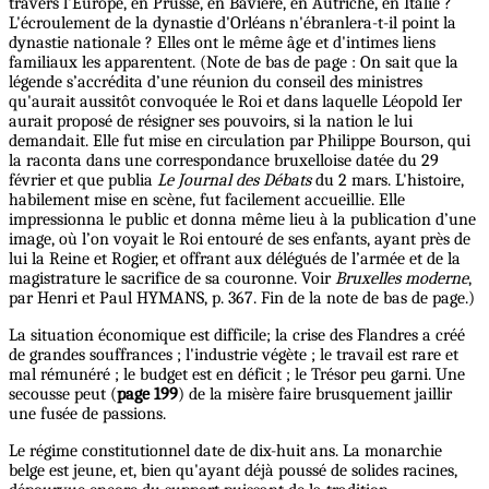
travers l'Europe, en Prusse, en Bavière, en Autriche, en Italie ?
L'écroulement de la dynastie d'Orléans n'ébranlera-t-il point la
dynastie nationale ? Elles ont le même âge et d'intimes liens
familiaux les apparentent. (Note de bas de page : On sait que la
légende s’accrédita d’une réunion du conseil des ministres
qu'aurait aussitôt convoquée le Roi et dans laquelle Léopold Ier
aurait proposé de résigner ses pouvoirs, si la nation le lui
demandait. Elle fut mise en circulation par Philippe Bourson, qui
la raconta dans une correspondance bruxelloise datée du 29
février et que publia
Le Journal des Débats
du 2 mars. L'histoire,
habilement mise en scène, fut facilement accueillie. Elle
impressionna le public et donna même lieu à la publication d’une
image, où l’on voyait le Roi entouré de ses enfants, ayant près de
lui la Reine et Rogier, et offrant aux délégués de l’armée et de la
magistrature le sacrifice de sa couronne. Voir
Bruxelles moderne
,
par Henri et Paul HYMANS, p. 367. Fin de la note de bas de page.)
La situation économique est difficile; la crise des Flandres a créé
de grandes souffrances ; l'industrie végète ; le travail est rare et
mal rémunéré ; le budget est en déficit ; le Trésor peu garni. Une
secousse peut (
page 199
) de la misère faire brusquement jaillir
une fusée de passions.
Le régime constitutionnel date de dix-huit ans. La monarchie
belge est jeune, et, bien qu'ayant déjà poussé de solides racines,