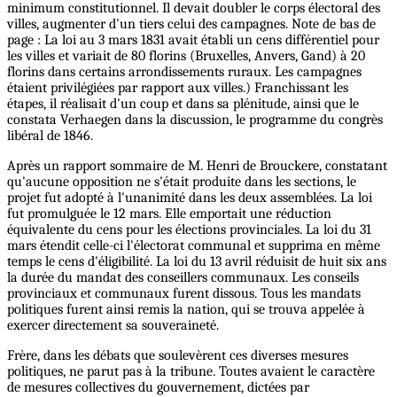
minimum constitutionnel. Il devait doubler le corps électoral des
villes, augmenter d'un tiers celui des campagnes. Note de bas de
page : La loi au 3 mars 1831 avait établi un cens différentiel pour
les villes et variait de 80 florins (Bruxelles, Anvers, Gand) à 20
florins dans certains arrondissements ruraux. Les campagnes
étaient privilégiées par rapport aux villes.) Franchissant les
étapes, il réalisait d'un coup et dans sa plénitude, ainsi que le
constata Verhaegen dans la discussion, le programme du congrès
libéral de 1846.
Après un rapport sommaire de M. Henri de Brouckere, constatant
qu'aucune opposition ne s'était produite dans les sections, le
projet fut adopté à l'unanimité dans les deux assemblées. La loi
fut promulguée le 12 mars. Elle emportait une réduction
équivalente du cens pour les élections provinciales. La loi du 31
mars étendit celle-ci l'électorat communal et supprima en même
temps le cens d'éligibilité. La loi du 13 avril réduisit de huit six ans
la durée du mandat des conseillers communaux. Les conseils
provinciaux et communaux furent dissous. Tous les mandats
politiques furent ainsi remis la nation, qui se trouva appelée à
exercer directement sa souveraineté.
Frère, dans les débats que soulevèrent ces diverses mesures
politiques, ne parut pas à la tribune. Toutes avaient le caractère
de mesures collectives du gouvernement, dictées par