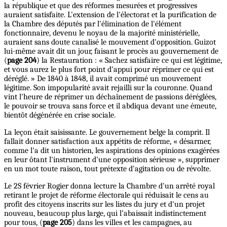
la république et que des réformes mesurées et progressives
auraient satisfaite. L'extension de l'électorat et la purification de
la Chambre des députés par l'élimination de l'élément
fonctionnaire, devenu le noyau de la majorité ministérielle,
auraient sans doute canalisé le mouvement d'opposition. Guizot
lui-même avait dit un jour, faisant le procès au gouvernement de
(
page 204
) la Restauration : « Sachez satisfaire ce qui est légitime,
et vous aurez le plus fort point d'appui pour réprimer ce qui est
déréglé. » De 1840 à 1848, il avait comprimé un mouvement
légitime. Son impopularité avait rejailli sur la couronne. Quand
vint l'heure de réprimer un déchaînement de passions déréglées,
le pouvoir se trouva sans force et il abdiqua devant une émeute,
bientôt dégénérée en crise sociale.
La leçon était saisissante. Le gouvernement belge la comprit. Il
fallait donner satisfaction aux appétits de réforme, « désarmer,
comme l'a dit un historien, les aspirations des opinions exagérées
en leur ôtant l'instrument d'une opposition sérieuse », supprimer
en un mot toute raison, tout prétexte d'agitation ou de révolte.
Le 2S février Rogier donna lecture la Chambre d'un arrêté royal
retirant le projet de réforme électorale qui réduisait le cens au
profit des citoyens inscrits sur les listes du jury et d'un projet
nouveau, beaucoup plus large, qui l’abaissait indistinctement
pour tous, (
page 205
) dans les villes et les campagnes, au