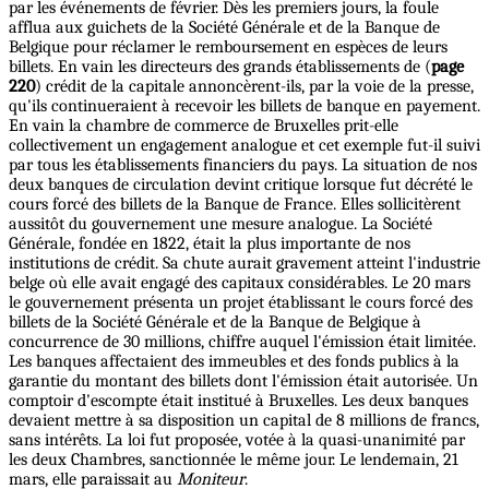
par les événements de février. Dès les premiers jours, la foule
afflua aux guichets de la Société Générale et de la Banque de
Belgique pour réclamer le remboursement en espèces de leurs
billets. En vain les directeurs des grands établissements de (
page
220
) crédit de la capitale annoncèrent-ils, par la voie de la presse,
qu'ils continueraient à recevoir les billets de banque en payement.
En vain la chambre de commerce de Bruxelles prit-elle
collectivement un engagement analogue et cet exemple fut-il suivi
par tous les établissements financiers du pays. La situation de nos
deux banques de circulation devint critique lorsque fut décrété le
cours forcé des billets de la Banque de France. Elles sollicitèrent
aussitôt du gouvernement une mesure analogue. La Société
Générale, fondée en 1822, était la plus importante de nos
institutions de crédit. Sa chute aurait gravement atteint l'industrie
belge où elle avait engagé des capitaux considérables. Le 20 mars
le gouvernement présenta un projet établissant le cours forcé des
billets de la Société Générale et de la Banque de Belgique à
concurrence de 30 millions, chiffre auquel l'émission était limitée.
Les banques affectaient des immeubles et des fonds publics à la
garantie du montant des billets dont l'émission était autorisée. Un
comptoir d'escompte était institué à Bruxelles. Les deux banques
devaient mettre à sa disposition un capital de 8 millions de francs,
sans intérêts. La loi fut proposée, votée à la quasi-unanimité par
les deux Chambres, sanctionnée le même jour. Le lendemain, 21
mars, elle paraissait au
Moniteur
.