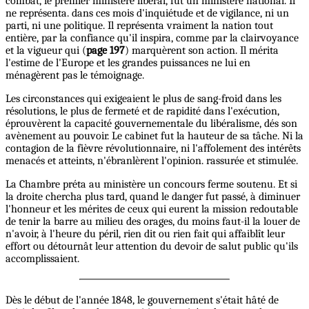
combat, le premier ministère libéral, fut un ministère national. Il
ne représenta. dans ces mois d'inquiétude et de vigilance, ni un
parti, ni une politique. Il représenta vraiment la nation tout
entière, par la confiance qu'il inspira, comme par la clairvoyance
et la vigueur qui (
page 197
) marquèrent son action. Il mérita
l'estime de l'Europe et les grandes puissances ne lui en
ménagèrent pas le témoignage.
Les circonstances qui exigeaient le plus de sang-froid dans les
résolutions, le plus de fermeté et de rapidité dans l'exécution,
éprouvèrent la capacité gouvernementale du libéralisme, dés son
avènement au pouvoir. Le cabinet fut la hauteur de sa tâche. Ni la
contagion de la fièvre révolutionnaire, ni l'affolement des intérêts
menacés et atteints, n'ébranlèrent l'opinion. rassurée et stimulée.
La Chambre préta au ministère un concours ferme soutenu. Et si
la droite chercha plus tard, quand le danger fut passé, à diminuer
l'honneur et les mérites de ceux qui eurent la mission redoutable
de tenir la barre au milieu des orages, du moins faut-il la louer de
n'avoir, à l'heure du péril, rien dit ou rien fait qui affaiblît leur
effort ou détournât leur attention du devoir de salut public qu'ils
accomplissaient.
Dès le début de l'année 1848, le gouvernement s'était hâté de