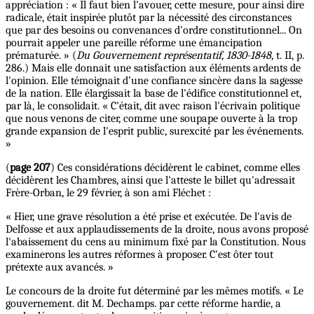
appréciation : « Il faut bien l'avouer, cette mesure, pour ainsi dire
radicale, était inspirée plutôt par la nécessité des circonstances
que par des besoins ou convenances d'ordre constitutionnel... On
pourrait appeler une pareille réforme une émancipation
prématurée. » (
Du Gouvernement représentatif, 1830-1848
, t. II, p.
286.) Mais elle donnait une satisfaction aux éléments ardents de
l'opinion. Elle témoignait d’une confiance sincère dans la sagesse
de la nation. Elle élargissait la base de l'édifice constitutionnel et,
par là, le consolidait. « C'était, dit avec raison l'écrivain politique
que nous venons de citer, comme une soupape ouverte à la trop
grande expansion de l'esprit public, surexcité par les événements.
»
(
page 207
) Ces considérations décidèrent le cabinet, comme elles
décidèrent les Chambres, ainsi que l'atteste le billet qu'adressait
Frère-Orban, le 29 février, à son ami Fléchet :
« Hier, une grave résolution a été prise et exécutée. De l'avis de
Delfosse et aux applaudissements de la droite, nous avons proposé
l'abaissement du cens au minimum fixé par la Constitution. Nous
examinerons les autres réformes à proposer. C'est ôter tout
prétexte aux avancés. »
Le concours de la droite fut déterminé par les mêmes motifs. « Le
gouvernement. dit M. Dechamps. par cette réforme hardie, a