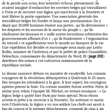
de la parole aux actes, leur tentative échoua piteusement. Ils
avaient imaginé d'embaucher les ouvriers belges qui travaillaient
à Paris et de recruter une légion qui marcherait à la frontière et
irait libérer la patrie opprimée. Une association générale des
travailleurs belges fut fondée et lança une proclamation. On y
disait que 20,000 hommes étaient nos portes ; qu'ils détruiraient «
les despotes et les suceurs de la sueur du peuple » ; qu'ils
aboliraient les douanes et « mille autres inventions arbitraires des
gouvernements affamés d'or » ; qu'ils fonderaient « l’organisation
du travail » et appelleraient tout le monde au banquet de la vie.
Une expédition fut décidée et encouragée sous main par Ledru-
Rollin, ministre de l’intérieur, et par le préfet de police Caussidière.
Delescluze, commissaire du département du Nord, fit (
page 202
)
distribuer des armes à ces valeureux missionnaires de la
république sociale.
Le drame annoncé débuta en manière de vaudeville. Les commis
voyageurs de la révolution débarquérent à Quiévrain le 25 mars.
Des troupes les attendaient à la gare. A leur aspect, les courageux
apôtres prirent la fuite. Un certain nombre furent arrêtés. Frère, le
même jour, relata l'équipée M. Fléchet, en termes ironiques : « La
légion belge a quitté hier Paris par train spécial. Nous étions
avertis et prêts à la recevoir à la frontiérc. En arrivant ce matin
vers 3 Quiévrain, la légion a vu nos soldats Les chefs ont sauté à
bas du convoi et le premier détachement, composé de cinq à six