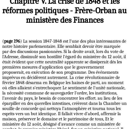
Chapitre V. La crise de 1848 et les
réformes politiques - Frère-Orban au
ministère des Finances
(
page 196
) La session 1847-1848 est l'une des plus intéressantes de
notre histoire parlementaire. Elle semblait devoir être marquée
par des discussions passionnées. Si la droite avait, lors du vote de
l'Adresse, dissimulé son hostilité l'égard du ministère du 12 août, il
était évident que cette neutralité apparente se dissiperait dés les
premières mesures d'application que le gouvernement
proposerait, en exécution de son programme. Des événements
imprévus en décidèrent autrement. La crise révolutionnaire de
février 1848 désarma en Belgique les haines de parti, au moment
où elles allaient s'entrechoquer. Le sentiment de l'unité nationale,
la nécessité commune de sauvegarder l'ordre, les institutions,
l’avenir du pays, le besoin de concentrer les effort. au lieu de les
éparpiller en des querelles intestines, créèrent dans la Chambre un
souille de concorde qui nettoya l'atmosphère et tourna tous les
esprits vers un but identique. Il fallait vivre d'abord, affermir la
maison, préserver le domaine et le patrimoine de tous, Et le
ministère du 12 août, désigné d'avance comme un ministère de