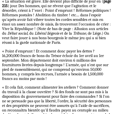
« La situation est grave. Elle devient plus difficile de jour en (
page
215
) jour. Des hommes, qui ne rêvent que l’agitation et le
désordre, crient à l’'envi : Point d'emprunt ! Réformes politiques !
Réformes postales ! Abolition du timbre ! etc.... dans l'espoir
qu'après avoir fait vibrer toutes les cordes sensibles et mis en
émoi un assez nombre de niais, ils trouveront l'occasion de crier :
Vive la République ! (Note de bas de page : Allusion aux articles
du
Débat social
, du
Libéral liégeois
et de la
Tribune
, de Liége.) On
veut faire jouer à nos bons bourgeois le même jeu qui a si bien
réussi à la garde nationale de Paris.
« Point d'emprunt ! Et comment donc payer les dettes ?
16,200,000 francs de bons du Trésor échoir du 1er avril au 1er
septembre. Mon département doit environ 6 millions des
fournitures livrées depuis longtemps ! L'armée, qui n'est que sur
pied de rassemblement, qui ne comprend qu'environ 50,000
hommes, y compris les recrues, l'armée a besoin de 1,500,000
francs au moins par mois !
« Et cela fait, comment alimenter les ateliers ? Comment donner
du travail à la classe ouvrière ? Si des fonds ne sont pas mis à la
disposition du gouvernement pour faire des commandes ? Si l'on
ne se persuade pas que la liberté, l'ordre, la sécurité des personnes
et des propriétés ne peuvent être assurés qu'à l’aide de sacrifices,
on reconnaîtra bientôt qu'il faudra payez au centuple au milieu