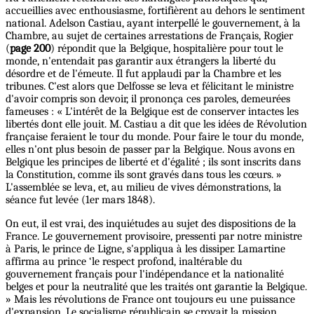
accueillies avec enthousiasme, fortifièrent au dehors le sentiment
national. Adelson Castiau, ayant interpellé le gouvernement, à la
Chambre, au sujet de certaines arrestations de Français, Rogier
(
page 200
) répondit que la Belgique, hospitalière pour tout le
monde, n'entendait pas garantir aux étrangers la liberté du
désordre et de l'émeute. Il fut applaudi par la Chambre et les
tribunes. C'est alors que Delfosse se leva et félicitant le ministre
d'avoir compris son devoir, il prononça ces paroles, demeurées
fameuses : « L'intérêt de la Belgique est de conserver intactes les
libertés dont elle jouit. M. Castiau a dit que les idées de Révolution
française feraient le tour du monde. Pour faire le tour du monde,
elles n'ont plus besoin de passer par la Belgique. Nous avons en
Belgique les principes de liberté et d'égalité ; ils sont inscrits dans
la Constitution, comme ils sont gravés dans tous les cœurs. »
L'assemblée se leva, et, au milieu de vives démonstrations, la
séance fut levée (1er mars 1848).
On eut, il est vrai, des inquiétudes au sujet des dispositions de la
France. Le gouvernement provisoire, pressenti par notre ministre
à Paris, le prince de Ligne, s'appliqua à les dissiper. Lamartine
affirma au prince ‘le respect profond, inaltérable du
gouvernement français pour l'indépendance et la nationalité
belges et pour la neutralité que les traités ont garantie la Belgique.
» Mais les révolutions de France ont toujours eu une puissance
d'expansion. Le socialisme républicain se croyait la mission