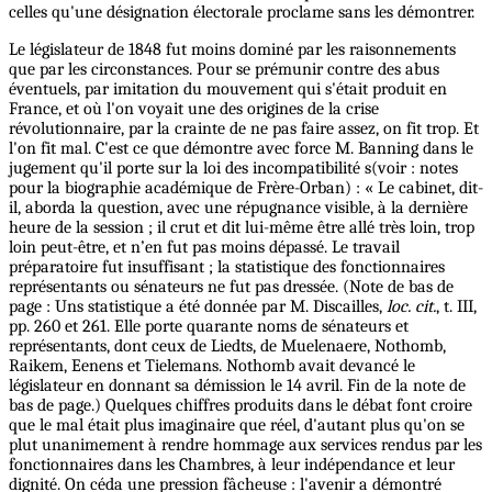
celles qu'une désignation électorale proclame sans les démontrer.
Le législateur de 1848 fut moins dominé par les raisonnements
que par les circonstances. Pour se prémunir contre des abus
éventuels, par imitation du mouvement qui s'était produit en
France, et où l'on voyait une des origines de la crise
révolutionnaire, par la crainte de ne pas faire assez, on fit trop. Et
l'on fit mal. C'est ce que démontre avec force M. Banning dans le
jugement qu'il porte sur la loi des incompatibilité s(voir : notes
pour la biographie académique de Frère-Orban) : « Le cabinet, dit-
il, aborda la question, avec une répugnance visible, à la dernière
heure de la session ; il crut et dit lui-même être allé très loin, trop
loin peut-être, et n’en fut pas moins dépassé. Le travail
préparatoire fut insuffisant ; la statistique des fonctionnaires
représentants ou sénateurs ne fut pas dressée. (Note de bas de
page : Uns statistique a été donnée par M. Discailles,
loc. cit.
, t. III,
pp. 260 et 261. Elle porte quarante noms de sénateurs et
représentants, dont ceux de Liedts, de Muelenaere, Nothomb,
Raikem, Eenens et Tielemans. Nothomb avait devancé le
législateur en donnant sa démission le 14 avril. Fin de la note de
bas de page.) Quelques chiffres produits dans le débat font croire
que le mal était plus imaginaire que réel, d'autant plus qu'on se
plut unanimement à rendre hommage aux services rendus par les
fonctionnaires dans les Chambres, à leur indépendance et leur
dignité. On céda une pression fâcheuse : l'avenir a démontré