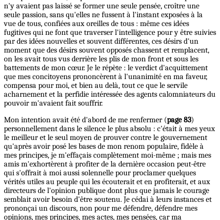
n'y avaient pas laissé se former une seule pensée, croître une
seule passion, sans qu'elles ne fussent à l'instant exposées à la
vue de tous, confiées aux oreilles de tous : même ces idées
fugitives qui ne font que traverser l'intelligence pour y être suivies
par des idées nouvelles et souvent différentes, ces désirs d'un
moment que des désirs souvent opposés chassent et remplacent,
on les avait tous vus derrière les plis de mon front et sous les
battements de mon cœur. Je le répète : le verdict d'acquittement
que mes concitoyens prononcèrent à l'unanimité en ma faveur,
compensa pour moi, et bien au delà, tout ce que le servile
acharnement et la perfidie intéressée des agents calomniateurs du
pouvoir m'avaient fait souffrir.
Mon intention avait été d'abord de me renfermer (
page 83
)
personnellement dans le silence le plus absolu : c'était à mes yeux
le meilleur et le seul moyen de prouver contre le gouvernement
qu'après avoir posé les bases de mon renom populaire, fidèle à
mes principes, je m'effaçais complètement moi-même ; mais mes
amis m'exhortèrent à profiter de la dernière occasion peut-être
qui s'offrait à moi aussi solennelle pour proclamer quelques
vérités utiles au peuple qui les écouterait et en profiterait, et aux
directeurs de l'opinion publique dont plus que jamais le courage
semblait avoir besoin d'être soutenu. Je cédai à leurs instances et
prononçai un discours, non pour me défendre, défendre mes
opinions, mes principes, mes actes, mes pensées, car ma