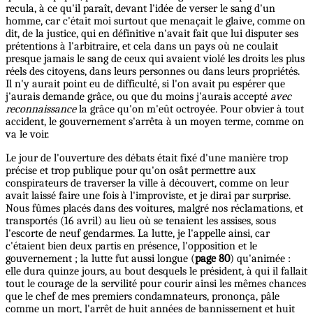
recula, à ce qu'il paraît, devant l'idée de verser le sang d'un
homme, car c'était moi surtout que menaçait le glaive, comme on
dit, de la justice, qui en définitive n'avait fait que lui disputer ses
prétentions à l'arbitraire, et cela dans un pays où ne coulait
presque jamais le sang de ceux qui avaient violé les droits les plus
réels des citoyens, dans leurs personnes ou dans leurs propriétés.
Il n'y aurait point eu de difficulté, si l'on avait pu espérer que
j'aurais demande grâce, ou que du moins j'aurais accepté
avec
reconnaissance
la grâce qu'on m'eût octroyée. Pour obvier à tout
accident, le gouvernement s'arrêta à un moyen terme, comme on
va le voir.
Le jour de l'ouverture des débats était fixé d'une manière trop
précise et trop publique pour qu'on osât permettre aux
conspirateurs de traverser la ville à découvert, comme on leur
avait laissé faire une fois à l'improviste, et je dirai par surprise.
Nous fûmes placés dans des voitures, malgré nos réclamations, et
transportés (16 avril) au lieu où se tenaient les assises, sous
l'escorte de neuf gendarmes. La lutte, je l'appelle ainsi, car
c'étaient bien deux partis en présence, l'opposition et le
gouvernement ; la lutte fut aussi longue (
page 80
) qu'animée :
elle dura quinze jours, au bout desquels le président, à qui il fallait
tout le courage de la servilité pour courir ainsi les mêmes chances
que le chef de mes premiers condamnateurs, prononça, pâle
comme un mort, l'arrêt de huit années de bannissement et huit