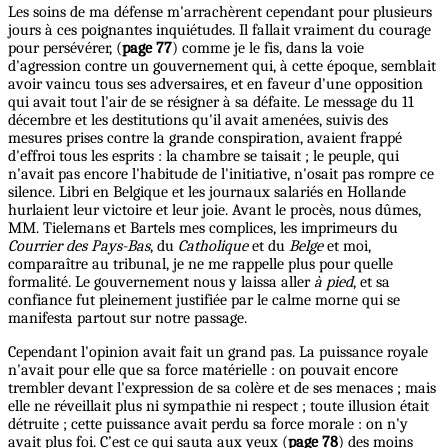
Les soins de ma défense m'arrachèrent cependant pour plusieurs
jours à ces poignantes inquiétudes. Il fallait vraiment du courage
pour persévérer, (
page 77
) comme je le fis, dans la voie
d'agression contre un gouvernement qui, à cette époque, semblait
avoir vaincu tous ses adversaires, et en faveur d'une opposition
qui avait tout l'air de se résigner à sa défaite. Le message du 11
décembre et les destitutions qu'il avait amenées, suivis des
mesures prises contre la grande conspiration, avaient frappé
d'effroi tous les esprits : la chambre se taisait ; le peuple, qui
n'avait pas encore l'habitude de l'initiative, n'osait pas rompre ce
silence. Libri en Belgique et les journaux salariés en Hollande
hurlaient leur victoire et leur joie. Avant le procès, nous dûmes,
MM. Tielemans et Bartels mes complices, les imprimeurs du
Courrier des Pays-Bas
, du
Catholique
et du
Belge
et moi,
comparaître au tribunal, je ne me rappelle plus pour quelle
formalité. Le gouvernement nous y laissa aller
à pied
, et sa
confiance fut pleinement justifiée par le calme morne qui se
manifesta partout sur notre passage.
Cependant l'opinion avait fait un grand pas. La puissance royale
n'avait pour elle que sa force matérielle : on pouvait encore
trembler devant l'expression de sa colère et de ses menaces ; mais
elle ne réveillait plus ni sympathie ni respect ; toute illusion était
détruite ; cette puissance avait perdu sa force morale : on n'y
avait plus foi. C’est ce qui sauta aux yeux (
page 78
) des moins