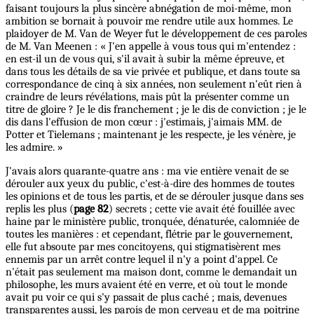
faisant toujours la plus sincère abnégation de moi-même, mon
ambition se bornait à pouvoir me rendre utile aux hommes. Le
plaidoyer de M. Van de Weyer fut le développement de ces paroles
de M. Van Meenen : « J'en appelle à vous tous qui m'entendez :
en est-il un de vous qui, s'il avait à subir la même épreuve, et
dans tous les détails de sa vie privée et publique, et dans toute sa
correspondance de cinq à six années, non seulement n'eût rien à
craindre de leurs révélations, mais pût la présenter comme un
titre de gloire ? Je le dis franchement ; je le dis de conviction ; je le
dis dans l'effusion de mon cœur : j'estimais, j'aimais MM. de
Potter et Tielemans ; maintenant je les respecte, je les vénère, je
les admire. »
J'avais alors quarante-quatre ans : ma vie entière venait de se
dérouler aux yeux du public, c'est-à-dire des hommes de toutes
les opinions et de tous les partis, et de se dérouler jusque dans ses
replis les plus (
page 82
) secrets ; cette vie avait été fouillée avec
haine par le ministère public, tronquée, dénaturée, calomniée de
toutes les manières : et cependant, flétrie par le gouvernement,
elle fut absoute par mes concitoyens, qui stigmatisèrent mes
ennemis par un arrêt contre lequel il n'y a point d'appel. Ce
n'était pas seulement ma maison dont, comme le demandait un
philosophe, les murs avaient été en verre, et où tout le monde
avait pu voir ce qui s'y passait de plus caché ; mais, devenues
transparentes aussi, les parois de mon cerveau et de ma poitrine