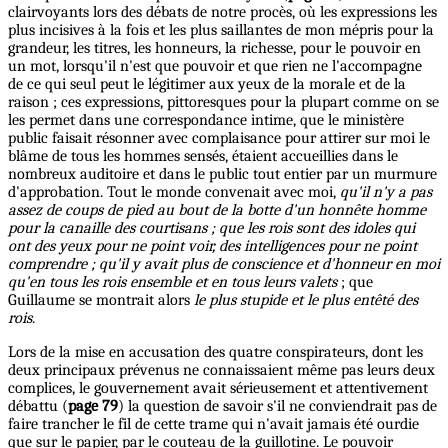
clairvoyants lors des débats de notre procès, où les expressions les
plus incisives à la fois et les plus saillantes de mon mépris pour la
grandeur, les titres, les honneurs, la richesse, pour le pouvoir en
un mot, lorsqu'il n'est que pouvoir et que rien ne l'accompagne
de ce qui seul peut le légitimer aux yeux de la morale et de la
raison ; ces expressions, pittoresques pour la plupart comme on se
les permet dans une correspondance intime, que le ministère
public faisait résonner avec complaisance pour attirer sur moi le
blâme de tous les hommes sensés, étaient accueillies dans le
nombreux auditoire et dans le public tout entier par un murmure
d'approbation. Tout le monde convenait avec moi,
qu'il n'y a pas
assez de coups de pied au bout de la botte d'un honnête homme
pour la canaille des courtisans ; que les rois sont des idoles qui
ont des yeux pour ne point voir, des intelligences pour ne point
comprendre ; qu'il y avait plus de conscience et d'honneur en moi
qu'en tous les rois ensemble et en tous leurs valets
; que
Guillaume se montrait alors
le plus stupide et le plus entêté des
rois
.
Lors de la mise en accusation des quatre conspirateurs, dont les
deux principaux prévenus ne connaissaient même pas leurs deux
complices, le gouvernement avait sérieusement et attentivement
débattu (
page 79
) la question de savoir s'il ne conviendrait pas de
faire trancher le fil de cette trame qui n'avait jamais été ourdie
que sur le papier, par le couteau de la guillotine. Le pouvoir