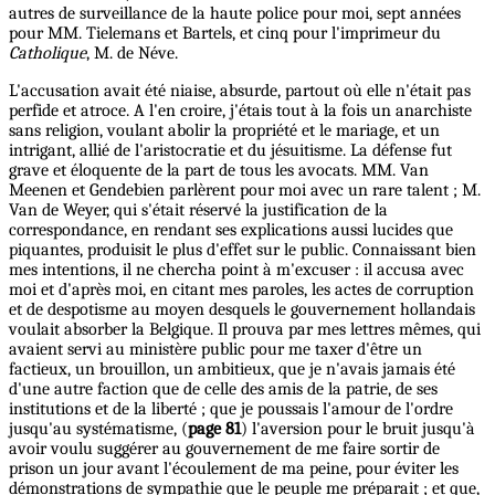
autres de surveillance de la haute police pour moi, sept années
pour MM. Tielemans et Bartels, et cinq pour l'imprimeur du
Catholique
, M. de Néve.
L'accusation avait été niaise, absurde, partout où elle n'était pas
perfide et atroce. A l'en croire, j'étais tout à la fois un anarchiste
sans religion, voulant abolir la propriété et le mariage, et un
intrigant, allié de l'aristocratie et du jésuitisme. La défense fut
grave et éloquente de la part de tous les avocats. MM. Van
Meenen et Gendebien parlèrent pour moi avec un rare talent ; M.
Van de Weyer, qui s'était réservé la justification de la
correspondance, en rendant ses explications aussi lucides que
piquantes, produisit le plus d'effet sur le public. Connaissant bien
mes intentions, il ne chercha point à m'excuser : il accusa avec
moi et d'après moi, en citant mes paroles, les actes de corruption
et de despotisme au moyen desquels le gouvernement hollandais
voulait absorber la Belgique. Il prouva par mes lettres mêmes, qui
avaient servi au ministère public pour me taxer d'être un
factieux, un brouillon, un ambitieux, que je n'avais jamais été
d'une autre faction que de celle des amis de la patrie, de ses
institutions et de la liberté ; que je poussais l'amour de l'ordre
jusqu'au systématisme, (
page 81
) l'aversion pour le bruit jusqu'à
avoir voulu suggérer au gouvernement de me faire sortir de
prison un jour avant l'écoulement de ma peine, pour éviter les
démonstrations de sympathie que le peuple me préparait ; et que,