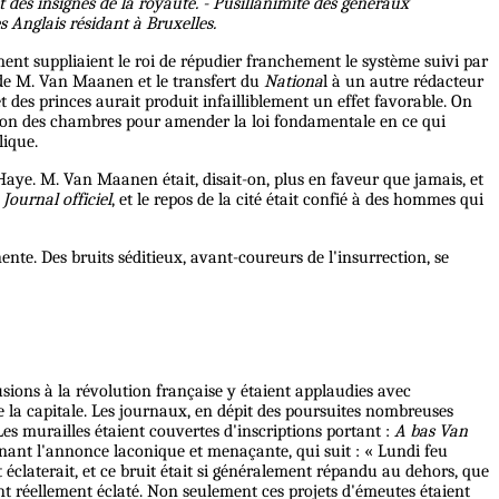
 des insignes de la royauté. - Pusillanimité des généraux
s Anglais résidant à Bruxelles.
nt suppliaient le roi de répudier franchement le système suivi par
n de M. Van Maanen et le transfert du
Nationa
l à un autre rédacteur
t des princes aurait produit infailliblement un effet favorable. On
session des chambres pour amender la loi fondamentale en ce qui
lique.
a Haye. M. Van Maanen était, disait-on, plus en faveur que jamais, et
e
Journal officiel
, et le repos de la cité était confié à des hommes qui
te. Des bruits séditieux, avant-coureurs de l'insurrection, se
usions à la révolution française y étaient applaudies avec
de la capitale. Les journaux, en dépit des poursuites nombreuses
 Les murailles étaient couvertes d'inscriptions portant :
A bas Van
ntenant l'annonce laconique et menaçante, qui suit : « Lundi feu
éclaterait, et ce bruit était si généralement répandu au dehors, que
ent réellement éclaté. Non seulement ces projets d'émeutes étaient