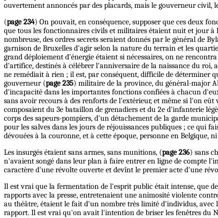
ouvertement annoncés par des placards, mais le gouverneur civil, le 
(
page 234
) On pouvait, en conséquence, supposer que ces deux fonctio
que tous les fonctionnaires civils et militaires étaient nuit et jour
nombreuse, des ordres secrets seraient donnés par le général de By
garnison de Bruxelles d'agir selon la nature du terrain et les qua
grand déploiement d'énergie étaient si nécessaires, on ne rencontra 
d'artifice, destinés à célébrer l'anniversaire de la naissance du roi, 
ne remédiait à rien ; il est, par conséquent, difficile de déterminer
gouverneur (
page 235
) militaire de la province, du général-major
d'incapacité dans les importantes fonctions confiées à chacun d'eux.
sans avoir recours à des renforts de l'extérieur, et même si l'on eût 
composaient du 3e bataillon de grenadiers et du 2e d'infanterie légè
corps des sapeurs-pompiers, d'un détachement de la garde municipale,
pour les salves dans les jours de réjouissances publiques ; ce qui fa
dévouées à la couronne, et à cette époque, personne en Belgique, ni 
Les insurgés étaient sans armes, sans munitions, (
page 236
) sans ch
n'avaient songé dans leur plan à faire entrer en ligne de compte l'i
caractère d'une révolte ouverte et devînt le premier acte d'une révo
Il est vrai que la fermentation de l'esprit public était intense, qu
rapports avec la presse, entretenaient une animosité violente contre l
au théâtre, étaient le fait d'un nombre très limité d'individus, avec 
rapport. Il est vrai qu'on avait l'intention de briser les fenêtres 