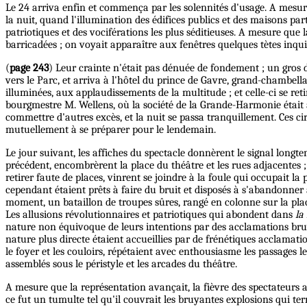
Le 24 arriva enfin et commença par les solennités d'usage. A mesure 
la nuit, quand l'illumination des édifices publics et des maisons pa
patriotiques et des vociférations les plus séditieuses. A mesure qu
barricadées ; on voyait apparaître aux fenêtres quelques tètes inqu
(
page 243
) Leur crainte n'était pas dénuée de fondement ; un gros d
vers le Parc, et arriva à l'hôtel du prince de Gavre, grand-chambella
illuminées, aux applaudissements de la multitude ; et celle-ci se re
bourgmestre M. Wellens, où la société de la Grande-Harmonie était 
commettre d'autres excès, et la nuit se passa tranquillement. Ces c
mutuellement à se préparer pour le lendemain.
Le jour suivant, les affiches du spectacle donnèrent le signal long
précédent, encombrèrent la place du théâtre et les rues adjacentes ; à
retirer faute de places, vinrent se joindre à la foule qui occupait l
cependant étaient prêts à faire du bruit et disposés à s'abandonner à
moment, un bataillon de troupes sûres, rangé en colonne sur la place, 
Les allusions révolutionnaires et patriotiques qui abondent dans
la
nature non équivoque de leurs intentions par des acclamations bruya
nature plus directe étaient accueillies par de frénétiques acclamatio
le foyer et les couloirs, répétaient avec enthousiasme les passages 
assemblés sous le péristyle et les arcades du théâtre.
A mesure que la représentation avançait, la fièvre des spectateurs 
ce fut un tumulte tel qu'il couvrait les bruyantes explosions qui ter