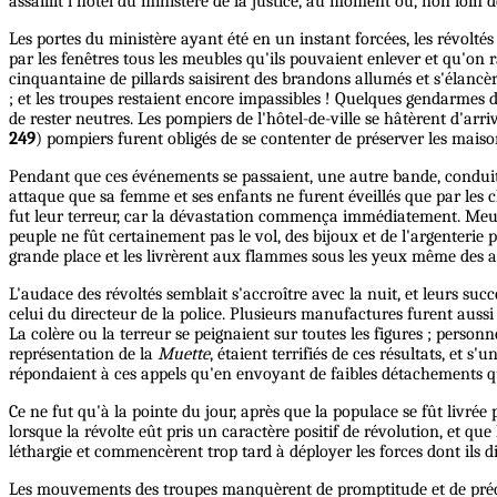
assaillit l'hôtel du ministère de la justice, au moment où, non loin 
Les portes du ministère ayant été en un instant forcées, les révoltés
par les fenêtres tous les meubles qu'ils pouvaient enlever et qu'on 
cinquantaine de pillards saisirent des brandons allumés et s'élancè
; et les troupes restaient encore impassibles ! Quelques gendarmes do
de rester neutres. Les pompiers de l'hôtel-de-ville se hâtèrent d'arr
249
) pompiers furent obligés de se contenter de préserver les mais
Pendant que ces événements se passaient, une autre bande, conduite, 
attaque que sa femme et ses enfants ne furent éveillés que par les 
fut leur terreur, car la dévastation commença immédiatement. Meuble
peuple ne fût certainement pas le vol, des bijoux et de l'argenterie 
grande place et les livrèrent aux flammes sous les yeux même des aut
L'audace des révoltés semblait s'accroître avec la nuit, et leurs su
celui du directeur de la police. Plusieurs manufactures furent aussi b
La colère ou la terreur se peignaient sur toutes les figures ; pers
représentation de la
Muette
, étaient terrifiés de ces résultats, et 
répondaient à ces appels qu'en envoyant de faibles détachements qui
Ce ne fut qu'à la pointe du jour, après que la populace se fût livrée
lorsque la révolte eût pris un caractère positif de révolution, et que
léthargie et commencèrent trop tard à déployer les forces dont ils d
Les mouvements des troupes manquèrent de promptitude et de préci