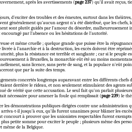
uvernement, après les avertissements (
page 237
) qu'il avait reçus, 
jours, d'exciter des troubles et des émeutes, surtout dans les théâtre
ouvent généralement qu'aucun argent n'a été distribué, que les chefs,
ment sont plutôt guidés par l'amour du désordre, malheureusement inn
t encouragé par l'absence ou les hésitations de l'autorité.
gereuse et même cruelle ; quelque grande que puisse être la répugnan
 livrée à l'anarchie et à la destruction, les excès doivent être réprimé
utorité, plus la résistance est terrible et sanglante ; car si le peuple 
igoureusement à Bruxelles, la monarchie eût été au moins momentanéme
ellement, sans licence, sans perte de sang, et la populace n'eût point,
aceront que par la suite des temps.
gements concertés longtemps auparavant entre les différents chefs de
aient derrière le rideau, et non seulement stimulaient des agents su
nué de vérité que cette accusation. Le seul fait qu'on parlait plusieur
était nécessaire pour amener la foule qui remplissait (
page 239
) le th
les démonstrations publiques dirigées contre une administration qu'ils
ait arriva-t-il jusqu'à eux, qu'ils furent unanimes pour blâmer les ex
. Tout concourt à prouver que les unionistes respectables furent exemp
plus petite somme pour exciter le peuple ; plusieurs même des perso
 et même de la Belgique.