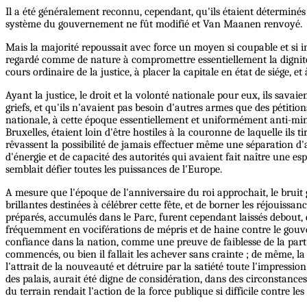
Il a été généralement reconnu, cependant, qu'ils étaient déterminés
système du gouvernement ne fût modifié et Van Maanen renvoyé.
Mais la majorité repoussait avec force un moyen si coupable et si in
regardé comme de nature à compromettre essentiellement la dignité e
cours ordinaire de la justice, à placer la capitale en état de siége, 
Ayant la justice, le droit et la volonté nationale pour eux, ils sava
griefs, et qu'ils n'avaient pas besoin d'autres armes que des pétiti
nationale, à cette époque essentiellement et uniformément anti-mini
Bruxelles, étaient loin d'être hostiles à la couronne de laquelle ils
rêvassent la possibilité de jamais effectuer même une séparation d'
d'énergie et de capacité des autorités qui avaient fait naître une 
semblait défier toutes les puissances de l'Europe.
A mesure que l'époque de l'anniversaire du roi approchait, le bruit g
brillantes destinées à célébrer cette fête, et de borner les réjouiss
préparés, accumulés dans le Parc, furent cependant laissés debout, 
fréquemment en vociférations de mépris et de haine contre le gou
confiance dans la nation, comme une preuve de faiblesse de la part d
commencés, ou bien il fallait les achever sans crainte ; de même, la
l'attrait de la nouveauté et détruire par la satiété toute l'impressio
des palais, aurait été digne de considération, dans des circonstances 
du terrain rendait l'action de la force publique si difficile contre les