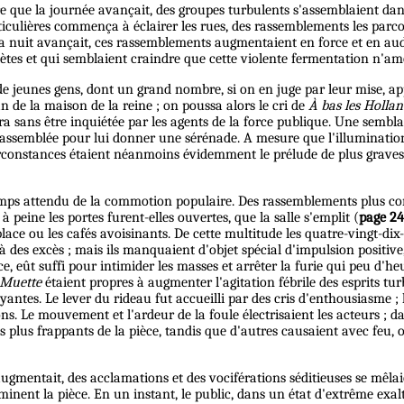
que la journée avançait, des groupes turbulents s'assemblaient dans di
rticulières commença à éclairer les rues, des rassemblements les parco
e la nuit avançait, ces rassemblements augmentaient en force et en au
iètes et qui semblaient craindre que cette violente fermentation n'am
e jeunes gens, dont un grand nombre, si on en juge par leur mise, app
n de la maison de la reine ; on poussa alors le cri de
À bas les Hollan
tira sans être inquiétée par les agents de la force publique. Une sem
assemblée pour lui donner une sérénade. A mesure que l'illumination 
irconstances étaient néanmoins évidemment le prélude de plus graves 
temps attendu de la commotion populaire. Des rassemblements plus con
 peine les portes furent-elles ouvertes, que la salle s'emplit (
page 2
a place ou les cafés avoisinants. De cette multitude les quatre-vingt-d
 des excès ; mais ils manquaient d'objet spécial d'impulsion positive,
eût suffi pour intimider les masses et arrêter la furie qui peu d'heure
 Muette
étaient propres à augmenter l'agitation fébrile des esprits tu
ntes. Le lever du rideau fut accueilli par des cris d'enthousiasme ; l
ns. Le mouvement et l'ardeur de la foule électrisaient les acteurs ; d
les plus frappants de la pièce, tandis que d'autres causaient avec fe
augmentait, des acclamations et des vociférations séditieuses se mêl
minent la pièce. En un instant, le public, dans un état d'extrême exalt