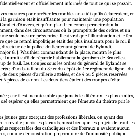
identiellement et officiellement informés de tout ce qui se passait.
es mesures pour arrêter les troubles aussitôt qu'ils éclateraient, et
 si la garnison était insuffisante pour maintenir une population
Gand et d'Anvers, et qu'un plan bien conçu permettrait à la
omment, dans des circonstances où la promptitude des ordres et un
ne seule mesure préventive. Il est vrai que l'illumination et le feu
re que ce retard impolitique était des plus insultants pour le roi, il
 directeur de la police, du lieutenant-général de Bylandt,
major G. J. Wauthier, commandant de la place, montra le plus
il aurait suffi de répartir habilement la garnison de Bruxelles,
coup de fusil. Les troupes sous les ordres du général de Bylandt se
rts ; d'un bataillon du 3e et du dépôt du 1er régiment de ligne ; du
 deux pièces d'artillerie attelées, et de 4 ou 5 pièces réservées
 6 pièces de canon. Les deux tiers étaient des troupes d'élite
ée ; car il est incontestable que jamais les libéraux les plus exaltés,
osé espérer qu'elles permettraient que l'émeute du théâtre prît le
es jeunes gens exerçant des professions libérales, ou ayant des
 la révolte ; mais les placards, aussi bien que les projets de troubles
es plus respectables des catholiques et des libéraux n'avaient aucun
nnaires, comme démonstration préparatoire de l'animosité publique