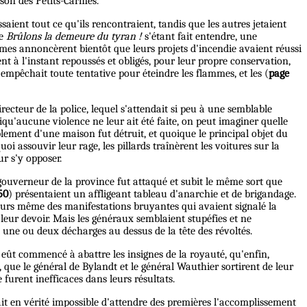
ison des Petits-Carmes.
aient tout ce qu'ils rencontraient, tandis que les autres jetaient
de
Brûlons la demeure du tyran !
s'étant fait entendre, une
mmes annoncèrent bientôt que leurs projets d'incendie avaient réussi
nt à l'instant repoussés et obligés, pour leur propre conservation,
 empêchait toute tentative pour éteindre les flammes, et les (
page
ecteur de la police, lequel s'attendait si peu à une semblable
qu'aucune violence ne leur ait été faite, on peut imaginer quelle
lement d'une maison fut détruit, et quoique le principal objet du
i assouvir leur rage, les pillards traînèrent les voitures sur la
r s'y opposer.
 gouverneur de la province fut attaqué et subit le même sort que
50
) présentaient un affligeant tableau d'anarchie et de brigandage.
ateurs même des manifestations bruyantes qui avaient signalé la
ir leur devoir. Mais les généraux semblaient stupéfies et ne
 une ou deux décharges au dessus de la tête des révoltés.
t eût commencé à abattre les insignes de la royauté, qu'enfin,
e, que le général de Bylandt et le général Wauthier sortirent de leur
furent inefficaces dans leurs résultats.
était en vérité impossible d'attendre des premières l'accomplissement