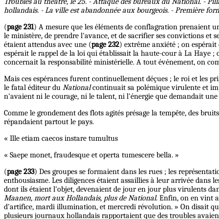
Troubles au théâtre, le 25. - Attaque des bureaux du National. - Pil
hollandais. - La ville est abandonnée aux bourgeois. - Première forma
(
page 231
) A mesure que les éléments de conflagration prenaient u
le ministère, de prendre l'avance, et de sacrifier ses convictions 
étaient attendus avec une (
page 232
) extrême anxiété ; on espérait 
espérait le rappel de la loi qui établissait la haute-cour à La Haye
concernait la responsabilité ministérielle. A tout événement, on co
Mais ces espérances furent continuellement déçues ; le roi et les pri
le fatal éditeur du
National
continuait sa polémique virulente et imp
n'avaient ni le courage, ni le talent, ni l'énergie que demandait une 
Comme le grondement des flots agités présage la tempête, des bruit
répandaient partout le pays.
« Ille etiam caecos instare tumultus
« Saepe monet, fraudesque et operta tumescere bella. »
(
page 233
) Des groupes se formaient dans les rues ; les représentat
enthousiasme. Les diligences étaient assaillies à leur arrivée dans 
dont ils étaient l'objet, devenaient de jour en jour plus virulents da
Maanen, mort aux Hollandais, plus de National
. Enfin, on en vint 
d'artifice, mardi illumination, et mercredi révolution. » On disait 
plusieurs journaux hollandais rapportaient que des troubles avaient