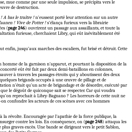
sse, mue comme par une seule impulsion, se précipita vers le
œuvre de destruction.
 A bas le traître !
n'eussent porté leur attention sur un autre
anen ! Vive de Potter !
s'élança furieux vers la librairie
ées (
page 246
) ouvrirent un passage aux assaillants, et toute la
xaltation furieuse, cherchaient Libry, qui eût inévitablement été
tout enfin, jusqu'aux marches des escaliers, fut brisé et détruit. Cette
n homme de la garnison n'apparut, et pourtant la disposition de la
n concerté eût été fait par deux demi-bataillons en colonnes,
sauver à travers les passages étroits qui y aboutissent des deux
 quelques brigands occupés à une œuvre de pillage et de
tation n'était qu'un acte de brigandage et de désordre, exécuté par
t que le dégoût de quiconque sait se respecter. Car qui voudra
 qu'on reprochait à Libry-Bagnano ? Les horreurs de cette nuit ne
it-on confondre les acteurs de ces scènes avec ces hommes
 la révolte. Encouragée par l'apathie de la force publique, la
insurger contre les lois. En conséquence, on (
page 248
) attaqua les
e plus graves excès. Une bande se dirigeant vers le petit Sablon,