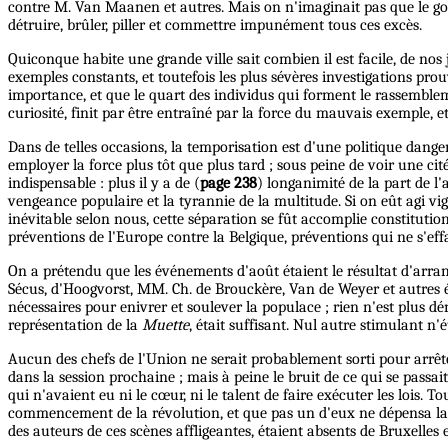
contre M. Van Maanen et autres. Mais on n'imaginait pas que le go
détruire, brûler, piller et commettre impunément tous ces excès.
Quiconque habite une grande ville sait combien il est facile, de nos 
exemples constants, et toutefois les plus sévères investigations pr
importance, et que le quart des individus qui forment le rassemble
curiosité, finit par être entraîné par la force du mauvais exemple, e
Dans de telles occasions, la temporisation est d'une politique dan
employer la force plus tôt que plus tard ; sous peine de voir une cité
indispensable : plus il y a de (
page 238
) longanimité de la part de l'a
vengeance populaire et la tyrannie de la multitude. Si on eût agi v
inévitable selon nous, cette séparation se fût accomplie constitutionn
préventions de l'Europe contre la Belgique, préventions qui ne s'eff
On a prétendu que les événements d'août étaient le résultat d'arran
Sécus, d'Hoogvorst, MM. Ch. de Brouckère, Van de Weyer et autres ét
nécessaires pour enivrer et soulever la populace ; rien n'est plus dé
représentation de la
Muette
, était suffisant. Nul autre stimulant n'
Aucun des chefs de l'Union ne serait probablement sorti pour arrêter 
dans la session prochaine ; mais à peine le bruit de ce qui se pass
qui n'avaient eu ni le cœur, ni le talent de faire exécuter les lois
commencement de la révolution, et que pas un d'eux ne dépensa la 
des auteurs de ces scènes affligeantes, étaient absents de Bruxelles