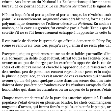
criant : Aux bureaux du National ! » Exclamations qui furent accue
bureau de ce journal odieux. Le cri
Brisons les vitres
fut le signal d
N'étant inquiétés ni par la police ni par la troupe, les révoltés aurai
point. Le rassemblement, augmenté considérablement, formait alors u
polymathique, demeure de l'éditeur détesté du
National
. En moins d
maison, de la cave au grenier, fut envahie par la foule. Tandis que l
sacrifié s'il ne se fût heureusement échappé à l'approche de cette ba
Il est inutile de décrire le spectacle qu'offrit la demeure de Libry-Bagn
scène se renouvela trois fois, jusqu'à ce qu'enfin il ne resta plus 
Excepté quelques gendarmes et une ou deux faibles patrouilles d'inf
rue, formant un défilé long et étroit, offrait toutes les facilités p
avançant au pas de charge, par les extrémités opposées de la rue de 
côtés et elle eût vainement cherché à opposer quelque résistance, e
destruction, peu de personnes eussent regretté leur perte et la majo
la plus vile populace, et n'avait aucun de ces caractères qui ennobl
avouer qu'il a été pour quelque chose dans des scènes dont les aut
doivent donc pas être confondues avec les résultats auxquels elle d
honorables qui, dans les chambres ou au moyen de la presse, s'étaie
Chaque moment de retard de la part des autorités ajoutait à l'audace
populace s'était divisée en plusieurs bandes, les chefs commençaient 
magasins d'armes, qui furent forcés et pillés, et bientôt le peuple, 