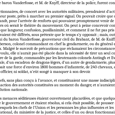
baron Vanderfosse, et M. de Knyff, directeur de la police, furent conf
nnaires, de concert avec les autorités militaires, prendraient d'activ
 à leur poste, prêts à marcher au premier signal. On pouvait croire que
landt, pour l'arrivée de renforts qui pouvaient promptement venir de 
rtiers où serait le théâtre du mouvement. On peut à peine concevoir c
que langueur, confusion, pusillanimité, et comment il ne fut pas pris u
avaient été différés, sous prétexte que le temps s'y opposait ; mais, out
 qui du baron Vanderfosse, gouverneur civil du Brabant, de M. de Kniff,
 Aberson, colonel commandant en chef la gendarmerie, ou du général-
 Malgré le surcroît de précautions que réclamaient les circonstances, 
voulu, elle n'aurait pas été placée dans la nécessité de tirer un seul 
re de la garde, commandés par les lieutenants-colonels Antingh et Eve
 d'un escadron de dragons-légers, d'un autre de gendarmerie, plus, de
isait une force d'environ 1800 hommes d'infanterie, de 240 chevaux, et
officier, ni soldat, n'eût songé à manquer à son devoir.
efs, sans plan conçu à l'avance, et constituaient une masse indisciplin
naction des autorités constituées au moment du danger, et n'auraient 
lution nationale.
e des menaces séditieuses étaient ouvertement placardées, et que quelqu
e gouvernement et étaient résolus, si cela était possible, de pousser à
lesquels les chefs de l'Union et les personnes les plus influentes et l
du National, du ministère de la justice, et celles d'un ou deux fonctio