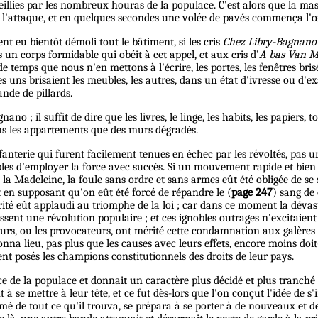
illies par les nombreux houras de la populace. C'est alors que la ma
e l'attaque, et en quelques secondes une volée de pavés commença l'
ent eu bientôt démoli tout le bâtiment, si les cris
Chez Libry-Bagnano !
n corps formidable qui obéit à cet appel, et aux cris d’
A bas Van Ma
e temps que nous n'en mettons à l'écrire, les portes, les fenêtres bris
es uns brisaient les meubles, les autres, dans un état d'ivresse ou d'e
nde de pillards.
ano ; il suffit de dire que les livres, le linge, les habits, les papiers, 
dans les appartements que des murs dégradés.
anterie qui furent facilement tenues en échec par les révoltés, pas u
ossibles d'employer la force avec succès. Si un mouvement rapide et bie
la Madeleine, la foule sans ordre et sans armes eût été obligée de se 
t en supposant qu'on eût été forcé de répandre le (
page 247
) sang de
rité eût applaudi au triomphe de la loi ; car dans ce moment la dévas
issent une révolution populaire ; et ces ignobles outrages n'excitaien
eurs, ou les provocateurs, ont mérité cette condamnation aux galères
onna lieu, pas plus que les causes avec leurs effets, encore moins do
nt posés les champions constitutionnels des droits de leur pays.
 de la populace et donnait un caractère plus décidé et plus tranché à
à se mettre à leur tête, et ce fut dès-lors que l'on conçut l'idée de s'
armé de tout ce qu'il trouva, se prépara à se porter à de nouveaux et d