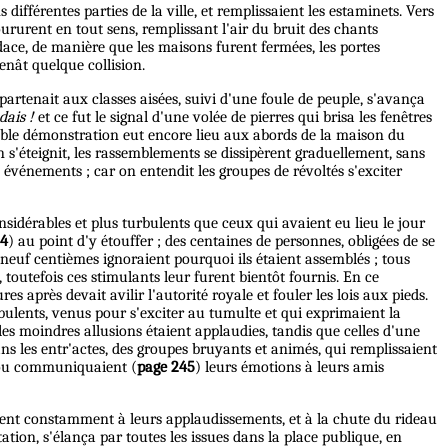
fférentes parties de la ville, et remplissaient les estaminets. Vers
ururent en tout sens, remplissant l'air du bruit des chants
dace, de manière que les maisons furent fermées, les portes
enât quelque collision.
artenait aux classes aisées, suivi d'une foule de peuple, s'avança
dais !
et ce fut le signal d'une volée de pierres qui brisa les fenêtres
blable démonstration eut encore lieu aux abords de la maison du
s'éteignit, les rassemblements se dissipèrent graduellement, sans
événements ; car on entendit les groupes de révoltés s'exciter
sidérables et plus turbulents que ceux qui avaient eu lieu le jour
44
) au point d'y étouffer ; des centaines de personnes, obligées de se
ix-neuf centièmes ignoraient pourquoi ils étaient assemblés ; tous
 toutefois ces stimulants leur furent bientôt fournis. En ce
s après devait avilir l'autorité royale et fouler les lois aux pieds.
rbulents, venus pour s'exciter au tumulte et qui exprimaient la
es moindres allusions étaient applaudies, tandis que celles d'une
ans les entr'actes, des groupes bruyants et animés, qui remplissaient
u, ou communiquaient (
page 245
) leurs émotions à leurs amis
aient constamment à leurs applaudissements, et à la chute du rideau
ation, s'élança par toutes les issues dans la place publique, en