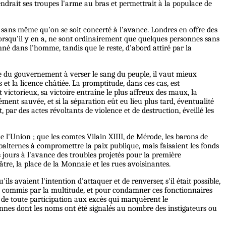
tiendrait ses troupes l'arme au bras et permettrait à la populace de
s, sans même qu'on se soit concerté à l'avance. Londres en offre des
 lorsqu'il y en a, ne sont ordinairement que quelques personnes sans
é dans l'homme, tandis que le reste, d'abord attiré par la
ce du gouvernement à verser le sang du peuple, il vaut mieux
s et la licence châtiée. La promptitude, dans ces cas, est
est victorieux, sa victoire entraîne le plus affreux des maux, la
nt sauvée, et si la séparation eût eu lieu plus tard, éventualité
 par des actes révoltants de violence et de destruction, éveillé les
 l'Union ; que les comtes Vilain XIIII, de Mérode, les barons de
balternes à compromettre la paix publique, mais faisaient les fonds
s jours à l'avance des troubles projetés pour la première
éâtre, la place de la Monnaie et les rues avoisinantes.
 avaient l'intention d'attaquer et de renverser, s'il était possible,
cès commis par la multitude, et pour condamner ces fonctionnaires
ts de toute participation aux excès qui marquèrent le
nnes dont les noms ont été signalés au nombre des instigateurs ou