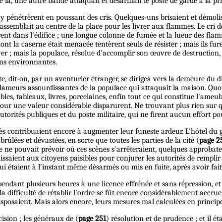
de là, une autre bande attaquait et désarmait le poste de garde à la pr
 y pénétrèrent en poussant des cris. Quelques-uns brisaient et démoliss
rassemblait au centre de la place pour les livrer aux flammes. Le cri 
rent dans l'édifice ; une longue colonne de fumée et la lueur des fla
nt la caserne était menacée tentèrent seuls de résister ; mais ils fure
iver ; mais la populace, résolue d'accomplir son œuvre de destruction,
ons environnantes.
dit-on, par un aventurier étranger, se dirigea vers la demeure du dir
clameurs assourdissantes de la populace qui attaquait la maison. Quoi
s, tableaux, livres, porcelaines, enfin tout ce qui constitue l'ameub
pour une valeur considérable disparurent. Ne trouvant plus rien sur quo
orités publiques et du poste militaire, qui ne firent aucun effort pou
ccès contribuaient encore à augmenter leur funeste ardeur. L'hôtel du
rûlées et dévastées, en sorte que toutes les parties de la cité (
page 2
onne ne pouvait prévoir où ces scènes s'arrêteraient, quelques approb
s'unissaient aux citoyens paisibles pour conjurer les autorités de rempl
 étaient à l'instant même désarmés ou mis en fuite, après avoir fait
 pendant plusieurs heures à une licence effrénée et sans répression, e
 la difficulté de rétablir l'ordre se fût encore considérablement accru
isposaient. Mais alors encore, leurs mesures mal calculées en principe 
sion ; les généraux de (
page 251
) résolution et de prudence ; et il 