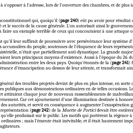
 à s'opposer à l'adresse, lors de l'ouverture des chambres, et de plu
constitutionnel qui, quoiqu'il (
page 240
) eût pu avoir pour résultat
t le succès de la cause générale. L'on autorisait ainsi le gouvernemen
et à faire un exemple terrible de ceux qui concouraient à une attaque ou
ient qu'il leur suffirait de poursuivre avec persévérance leur système 
ons accumulées du peuple, soutenues de l'éloquence de leurs représenta
stérielle, n'était que partiellement anti-dynastique. La grande major
 tiraient leurs principaux moyens d'existence. Aussi à l'époque du 26 du
administration entre les deux pays. Quoiqu'étonnés de la (
page 241
) 
espérance d'émancipation au-dessus de leur attente, et transformait 
énéral des troubles projetés devint de plus en plus intense, en sorte 
ances publiques aux démonstrations ordinaires en de telles occasions. 
et attiraient chaque jour de nouveaux rassemblements de malveillants
vernement. Car cet ajournement d'une illumination destinée à honor
es autorités, et servit en conséquence à augmenter l'exaspération gén
 représentation (
page 242
) de la
Muette de Portici
devait être entière
n qu'elle produisait sur le public. Les motifs qui portèrent la régence 
ordinaires ; mais l'émeute était inévitable, et il était hautement impol
 agitateurs.