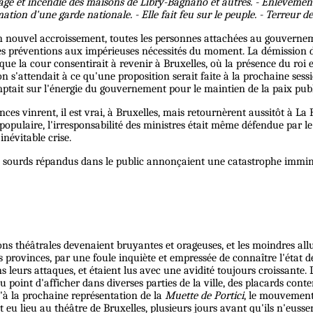
lage et incendie des maisons de Libry-Bagnano et autres. - Enlèvement
tion d'une garde nationale. - Elle fait feu sur le peuple. - Terreur de
n nouvel accroissement, toutes les personnes attachées au gouverneme
et ses préventions aux impérieuses nécessités du moment. La démissio
que la cour consentirait à revenir à Bruxelles, où la présence du roi e
 ; on s'attendait à ce qu'une proposition serait faite à la prochaine 
mptait sur l'énergie du gouvernement pour le maintien de la paix pub
nces vinrent, il est vrai, à Bruxelles, mais retournèrent aussitôt à L
opulaire, l'irresponsabilité des ministres était même défendue par l
inévitable crise.
s sourds répandus dans le public annonçaient une catastrophe imminen
ions théâtrales devenaient bruyantes et orageuses, et les moindres all
les provinces, par une foule inquiète et empressée de connaître l'état 
ns leurs attaques, et étaient lus avec une avidité toujours croissante.
au point d'afficher dans diverses parties de la ville, des placards co
qu'à la prochaine représentation de la
Muette de Portici
, le mouvement 
 eu lieu au théâtre de Bruxelles, plusieurs jours avant qu'ils n'euss