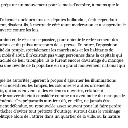
s à préparer un mouvement pour le mois d'octobre, à moins que le
 d'alarmer quelques-uns des députés hollandais, était cependant
t, disaient-ils, à mettre de côté toute modération et à suspendre le
verte contre les lois.
d'union et de résistance passive, pour obtenir le redressement des
tions et du puissant secours de la presse. En outre, l'opposition
ité du peuple, spécialement les marchands et les habitants de
 mois d'août, il n'existait pas vingt personnes dans la capitale qui
facilité de leur triomphe, ils le furent encore davantage du manque
ainsi une révolte de la populace en un grand mouvement national qui
que les autorités jugèrent à propos d'ajourner les illuminations
Les candélabres, les lampes, les colonnes et autres ornements
, qui sans en venir à des violences ouvertes, éclataient
er le souverain était considéré comme un aveu tacite du manque de
érale. Ces préparatifs auraient dû, en effet, ne jamais être
ment défendue, ou renouvelée assez souvent pour lui faire perdre
à tâcher d'éviter tout prétexte d'outrage, surtout dans le voisinage
itique alors de l'attirer dans un quartier de la ville, où la nature