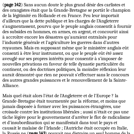
(
page 142
) Sans aucun doute le plus grand désir des carlistes et
des orangistes était que la Grande-Bretagne se portât le champion
de la légitimité en Hollande et en France. Peu leur importait
d'ailleurs que la dette publique et les charges de l'Angleterre
s'augmentassent, pourvu que le peuple anglais consentît à fournir
des subsides en hommes, en armes, en argent, et concourût ainsi
à accroître encore les désastres qu'auraient entraînés pour
l'industrie générale et l'agriculture les guerres dans d'autres
royaumes. Mais en supposant même que le ministère anglais eût
consenti à être leur instrument, ou que le peuple eût été assez
aveuglé sur ses propres intérêts pour consentir à s'imposer de
nouvelles privations en faveur de telle dynastie particulière du
continent, ou des doctrines politiques, la moindre réflexion leur
aurait démontré que rien ne pouvait s'effectuer sans le concours
des autres grandes puissances et le renouvellement de la Sainte-
Alliance.
Mais quel était alors l'état de l'Angleterre et de l'Europe ? la
Grande-Bretagne était tourmentée par la réforme, et moins que
jamais disposée à former avec les puissances étrangères, une
croisade contre les institutions libérales ; aussi n'était-ce pas une
tâche légère pour le gouvernement d'arrêter le flot de radicalisme
et d'insubordination qui se manifestait dans tout le pays et
causait le malaise de l'Irlande ; l'Autriche était occupée en Italie,
la Russie ne (
page 143
) pouvait pas distraire un seul homme de la