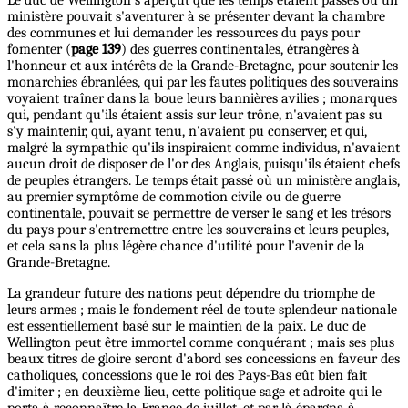
ministère pouvait s'aventurer à se présenter devant la chambre
des communes et lui demander les ressources du pays pour
fomenter (
page 139
) des guerres continentales, étrangères à
l'honneur et aux intérêts de la Grande-Bretagne, pour soutenir les
monarchies ébranlées, qui par les fautes politiques des souverains
voyaient traîner dans la boue leurs bannières avilies ; monarques
qui, pendant qu'ils étaient assis sur leur trône, n'avaient pas su
s'y maintenir, qui, ayant tenu, n'avaient pu conserver, et qui,
malgré la sympathie qu'ils inspiraient comme individus, n'avaient
aucun droit de disposer de l'or des Anglais, puisqu'ils étaient chefs
de peuples étrangers. Le temps était passé où un ministère anglais,
au premier symptôme de commotion civile ou de guerre
continentale, pouvait se permettre de verser le sang et les trésors
du pays pour s'entremettre entre les souverains et leurs peuples,
et cela sans la plus légère chance d'utilité pour l'avenir de la
Grande-Bretagne.
La grandeur future des nations peut dépendre du triomphe de
leurs armes ; mais le fondement réel de toute splendeur nationale
est essentiellement basé sur le maintien de la paix. Le duc de
Wellington peut être immortel comme conquérant ; mais ses plus
beaux titres de gloire seront d'abord ses concessions en faveur des
catholiques, concessions que le roi des Pays-Bas eût bien fait
d'imiter ; en deuxième lieu, cette politique sage et adroite qui le
porta à reconnaître la France de juillet, et par là épargna à