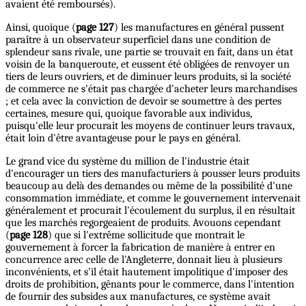
avaient été remboursés).
Ainsi, quoique (
page 127
) les manufactures en général pussent
paraître à un observateur superficiel dans une condition de
splendeur sans rivale, une partie se trouvait en fait, dans un état
voisin de la banqueroute, et eussent été obligées de renvoyer un
tiers de leurs ouvriers, et de diminuer leurs produits, si la société
de commerce ne s'était pas chargée d'acheter leurs marchandises
; et cela avec la conviction de devoir se soumettre à des pertes
certaines, mesure qui, quoique favorable aux individus,
puisqu'elle leur procurait les moyens de continuer leurs travaux,
était loin d'être avantageuse pour le pays en général.
Le grand vice du système du million de l'industrie était
d'encourager un tiers des manufacturiers à pousser leurs produits
beaucoup au delà des demandes ou même de la possibilité d'une
consommation immédiate, et comme le gouvernement intervenait
généralement et procurait l'écoulement du surplus, il en résultait
que les marchés regorgeaient de produits. Avouons cependant
(
page 128
) que si l'extrême sollicitude que montrait le
gouvernement à forcer la fabrication de manière à entrer en
concurrence arec celle de l'Angleterre, donnait lieu à plusieurs
inconvénients, et s'il était hautement impolitique d'imposer des
droits de prohibition, gênants pour le commerce, dans l'intention
de fournir des subsides aux manufactures, ce système avait