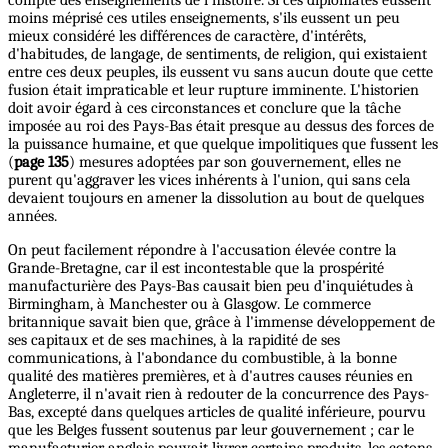
moins méprisé ces utiles enseignements, s'ils eussent un peu
mieux considéré les différences de caractère, d'intérêts,
d'habitudes, de langage, de sentiments, de religion, qui existaient
entre ces deux peuples, ils eussent vu sans aucun doute que cette
fusion était impraticable et leur rupture imminente. L'historien
doit avoir égard à ces circonstances et conclure que la tâche
imposée au roi des Pays-Bas était presque au dessus des forces de
la puissance humaine, et que quelque impolitiques que fussent les
(
page 135
) mesures adoptées par son gouvernement, elles ne
purent qu'aggraver les vices inhérents à l'union, qui sans cela
devaient toujours en amener la dissolution au bout de quelques
années.
On peut facilement répondre à l'accusation élevée contre la
Grande-Bretagne, car il est incontestable que la prospérité
manufacturière des Pays-Bas causait bien peu d'inquiétudes à
Birmingham, à Manchester ou à Glasgow. Le commerce
britannique savait bien que, grâce à l'immense développement de
ses capitaux et de ses machines, à la rapidité de ses
communications, à l'abondance du combustible, à la bonne
qualité des matières premières, et à d'autres causes réunies en
Angleterre, il n'avait rien à redouter de la concurrence des Pays-
Bas, excepté dans quelques articles de qualité inférieure, pourvu
que les Belges fussent soutenus par leur gouvernement ; car le
manufacturier anglais pouvait livrer certains produits, les cotons,