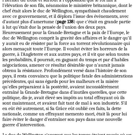
l'élévation de son fils, néanmoins le ministère britannique, dont le
chef était alors le duc de Wellington, sympathisait chaudement
avec ce gouvernement, et il déplora l'issue des événements, avec
d'autant plus d'amertume (
page 138
) que c'était en grande partie
à lut qu'était due la pensée de l'union des deux pays.
Heureusement pour la Grande-Bretagne et la paix de l'Europe, le
duc de Wellington comprit la gravité des affaires et le danger qu'il
y aurait eu de résister par la force au torrent révolutionnaire qui
alors menaçait toute l'Europe. Il voulut éviter les horreurs de la
guerre, à l'Angleterre et aux autres pays, et il vit que selon toutes
les probabilités, il pourrait, en gagnant du temps et par d'habiles
négociations, amener ce résultat désirable que n'aurait jamais
obtenu la résistance. Profondément versé dans l'histoire de son
pays, il resta convaincu que la politique fatale des administrations
précédentes, qui sans égards pour les malheurs et la misère
qu'elles préparaient à la postérité, avaient inconsidérément
entraîné la Grande-Bretagne dans d'inutiles querelles, que cette
politique, dis-je, avait élevé ses impôts au total effrayant où ils
sont maintenant, et avaient fait tant de mal à son industrie. S'il
en eût été autrement, si Sa Grâce eût oublié ces faits, la dette
nationale, comme un effrayant memento mori, était là pour lui
faire éviter le danger d'entraîner son pays dans une nouvelle
guerre d'intervention.
Le duc de Wellington s'aperçut que les temps étaient passés où un