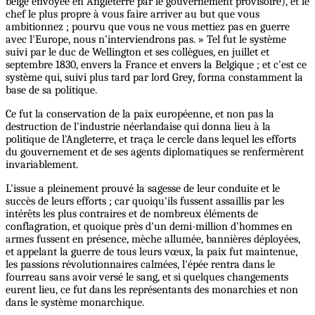
belge envoyée en Angleterre par le gouvernement provisoire), et le
chef le plus propre à vous faire arriver au but que vous
ambitionnez ; pourvu que vous ne vous mettiez pas en guerre
avec l'Europe, nous n'interviendrons pas. » Tel fut le système
suivi par le duc de Wellington et ses collègues, en juillet et
septembre 1830, envers la France et envers la Belgique ; et c'est ce
système qui, suivi plus tard par lord Grey, forma constamment la
base de sa politique.
Ce fut la conservation de la paix européenne, et non pas la
destruction de l'industrie néerlandaise qui donna lieu à la
politique de l'Angleterre, et traça le cercle dans lequel les efforts
du gouvernement et de ses agents diplomatiques se renfermèrent
invariablement.
L'issue a pleinement prouvé la sagesse de leur conduite et le
succès de leurs efforts ; car quoiqu'ils fussent assaillis par les
intérêts les plus contraires et de nombreux éléments de
conflagration, et quoique près d'un demi-million d'hommes en
armes fussent en présence, mèche allumée, bannières déployées,
et appelant la guerre de tous leurs vœux, la paix fut maintenue,
les passions révolutionnaires calmées, l'épée rentra dans le
fourreau sans avoir versé le sang, et si quelques changements
eurent lieu, ce fut dans les représentants des monarchies et non
dans le système monarchique.