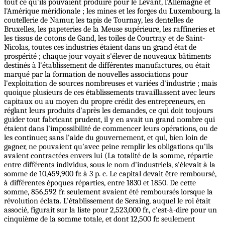
tout ce qu'ils pouvaient produire pour le Levant, l'Allemagne et
l'Amérique méridionale ; les mines et les forges du Luxembourg, la
coutellerie de Namur, les tapis de Tournay, les dentelles de
Bruxelles, les papeteries de la Meuse supérieure, les raffineries et
les tissus de cotons de Gand, les toiles de Courtray et de Saint-
Nicolas, toutes ces industries étaient dans un grand état de
prospérité ; chaque jour voyait s'élever de nouveaux bâtiments
destinés à l'établissement de différentes manufactures, ou était
marqué par la formation de nouvelles associations pour
l'exploitation de sources nombreuses et variées d'industrie ; mais
quoique plusieurs de ces établissements travaillassent avec leurs
capitaux ou au moyen du propre crédit des entrepreneurs, en
réglant leurs produits d'après les demandes, ce qui doit toujours
guider tout fabricant prudent, il y en avait un grand nombre qui
étaient dans l'impossibilité de commencer leurs opérations, ou de
les continuer, sans l'aide du gouvernement, et qui, bien loin de
gagner, ne pouvaient qu'avec peine remplir les obligations qu'ils
avaient contractées envers lui (La totalité de la somme, répartie
entre différents individus, sous le nom d'industriels, s'élevait à la
somme de 10,459,900 fr. à 3 p. c. Le capital devait être remboursé,
à différentes époques réparties, entre 1830 et 1850. De cette
somme, 856,592 fr. seulement avaient été remboursés lorsque la
révolution éclata. L'établissement de Seraing, auquel le roi était
associé, figurait sur la liste pour 2,523,000 fr., c'est-à-dire pour un
cinquième de la somme totale, et dont 12,500 fr. seulement