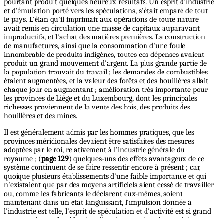
pourtant produit quelques heureux résultats. Un esprit d'industrie
et d'émulation porté vers les spéculations, s'était emparé de tout
le pays. L'élan qu'il imprimait aux opérations de toute nature
avait remis en circulation une masse de capitaux auparavant
improductifs, et l'achat des matières premières. La construction
de manufactures, ainsi que la consommation d'une foule
innombrable de produits indigènes, toutes ces dépenses avaient
produit un grand mouvement d'argent. La plus grande partie de
la population trouvait du travail ; les demandes de combustibles
étaient augmentées, et la valeur des forêts et des houillères allait
chaque jour en augmentant ; amélioration très importante pour
les provinces de Liége et du Luxembourg, dont les principales
richesses proviennent de la vente des bois, des produits des
houillères et des mines.
Il est généralement admis par les hommes pratiques, que les
provinces méridionales devaient être satisfaites des mesures
adoptées par le roi, relativement à l'industrie générale du
royaume ; (
page 129
) quelques-uns des effets avantageux de ce
système continuent de se faire ressentir encore à présent ; car,
quoique plusieurs établissements d'une faible importance et qui
n'existaient que par des moyens artificiels aient cessé de travailler
ou, comme les fabricants le déclarent eux-mêmes, soient
maintenant dans un état languissant, l'impulsion donnée à
l'industrie est telle, l'esprit de spéculation et d'activité est si grand