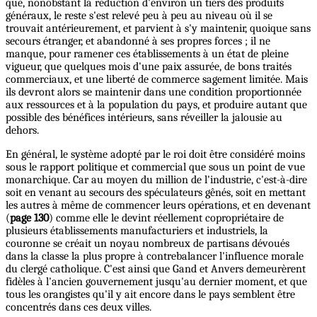
que, nonobstant la réduction d'environ un tiers des produits
généraux, le reste s'est relevé peu à peu au niveau où il se
trouvait antérieurement, et parvient à s'y maintenir, quoique sans
secours étranger, et abandonné à ses propres forces ; il ne
manque, pour ramener ces établissements à un état de pleine
vigueur, que quelques mois d'une paix assurée, de bons traités
commerciaux, et une liberté de commerce sagement limitée. Mais
ils devront alors se maintenir dans une condition proportionnée
aux ressources et à la population du pays, et produire autant que
possible des bénéfices intérieurs, sans réveiller la jalousie au
dehors.
En général, le système adopté par le roi doit être considéré moins
sous le rapport politique et commercial que sous un point de vue
monarchique. Car au moyen du million de l'industrie, c'est-à-dire
soit en venant au secours des spéculateurs gênés, soit en mettant
les autres à même de commencer leurs opérations, et en devenant
(
page 130
) comme elle le devint réellement copropriétaire de
plusieurs établissements manufacturiers et industriels, la
couronne se créait un noyau nombreux de partisans dévoués
dans la classe la plus propre à contrebalancer l'influence morale
du clergé catholique. C'est ainsi que Gand et Anvers demeurèrent
fidèles à l'ancien gouvernement jusqu'au dernier moment, et que
tous les orangistes qu'il y ait encore dans le pays semblent être
concentrés dans ces deux villes.