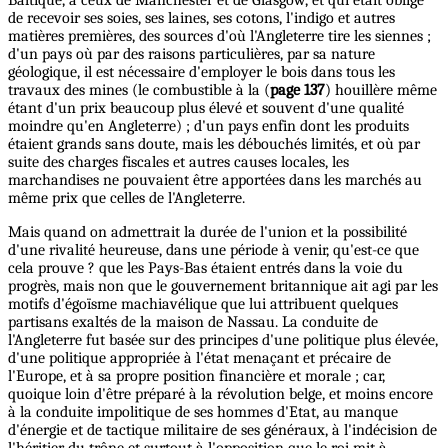
de recevoir ses soies, ses laines, ses cotons, l'indigo et autres
matières premières, des sources d'où l'Angleterre tire les siennes ;
d'un pays où par des raisons particulières, par sa nature
géologique, il est nécessaire d'employer le bois dans tous les
travaux des mines (le combustible à la (
page 137
) houillère même
étant d'un prix beaucoup plus élevé et souvent d'une qualité
moindre qu'en Angleterre) ; d'un pays enfin dont les produits
étaient grands sans doute, mais les débouchés limités, et où par
suite des charges fiscales et autres causes locales, les
marchandises ne pouvaient être apportées dans les marchés au
même prix que celles de l'Angleterre.
Mais quand on admettrait la durée de l'union et la possibilité
d'une rivalité heureuse, dans une période à venir, qu'est-ce que
cela prouve ? que les Pays-Bas étaient entrés dans la voie du
progrès, mais non que le gouvernement britannique ait agi par les
motifs d'égoïsme machiavélique que lui attribuent quelques
partisans exaltés de la maison de Nassau. La conduite de
l'Angleterre fut basée sur des principes d'une politique plus élevée,
d'une politique appropriée à l'état menaçant et précaire de
l'Europe, et à sa propre position financière et morale ; car,
quoique loin d'être préparé à la révolution belge, et moins encore
à la conduite impolitique de ses hommes d'Etat, au manque
d'énergie et de tactique militaire de ses généraux, à l'indécision de
l'héritier du trône et surtout à l'opposition que le roi mit à