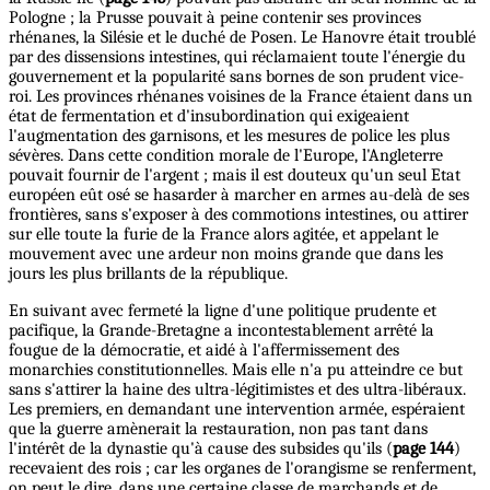
Pologne ; la Prusse pouvait à peine contenir ses provinces
rhénanes, la Silésie et le duché de Posen. Le Hanovre était troublé
par des dissensions intestines, qui réclamaient toute l'énergie du
gouvernement et la popularité sans bornes de son prudent vice-
roi. Les provinces rhénanes voisines de la France étaient dans un
état de fermentation et d'insubordination qui exigeaient
l'augmentation des garnisons, et les mesures de police les plus
sévères. Dans cette condition morale de l'Europe, l'Angleterre
pouvait fournir de l'argent ; mais il est douteux qu'un seul Etat
européen eût osé se hasarder à marcher en armes au-delà de ses
frontières, sans s'exposer à des commotions intestines, ou attirer
sur elle toute la furie de la France alors agitée, et appelant le
mouvement avec une ardeur non moins grande que dans les
jours les plus brillants de la république.
En suivant avec fermeté la ligne d'une politique prudente et
pacifique, la Grande-Bretagne a incontestablement arrêté la
fougue de la démocratie, et aidé à l'affermissement des
monarchies constitutionnelles. Mais elle n'a pu atteindre ce but
sans s'attirer la haine des ultra-légitimistes et des ultra-libéraux.
Les premiers, en demandant une intervention armée, espéraient
que la guerre amènerait la restauration, non pas tant dans
l'intérêt de la dynastie qu'à cause des subsides qu'ils (
page 144
)
recevaient des rois ; car les organes de l'orangisme se renferment,
on peut le dire, dans une certaine classe de marchands et de