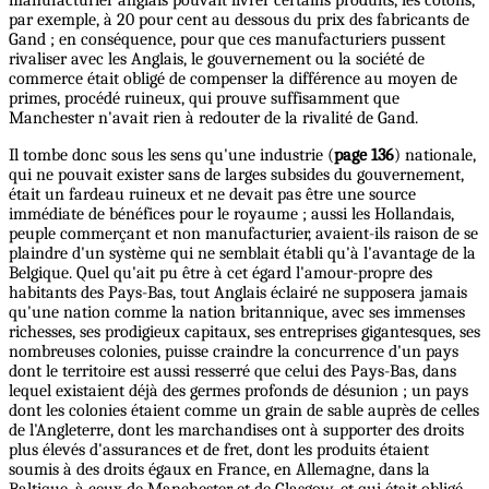
par exemple, à 20 pour cent au dessous du prix des fabricants de
Gand ; en conséquence, pour que ces manufacturiers pussent
rivaliser avec les Anglais, le gouvernement ou la société de
commerce était obligé de compenser la différence au moyen de
primes, procédé ruineux, qui prouve suffisamment que
Manchester n'avait rien à redouter de la rivalité de Gand.
Il tombe donc sous les sens qu'une industrie (
page 136
) nationale,
qui ne pouvait exister sans de larges subsides du gouvernement,
était un fardeau ruineux et ne devait pas être une source
immédiate de bénéfices pour le royaume ; aussi les Hollandais,
peuple commerçant et non manufacturier, avaient-ils raison de se
plaindre d'un système qui ne semblait établi qu'à l'avantage de la
Belgique. Quel qu'ait pu être à cet égard l'amour-propre des
habitants des Pays-Bas, tout Anglais éclairé ne supposera jamais
qu'une nation comme la nation britannique, avec ses immenses
richesses, ses prodigieux capitaux, ses entreprises gigantesques, ses
nombreuses colonies, puisse craindre la concurrence d'un pays
dont le territoire est aussi resserré que celui des Pays-Bas, dans
lequel existaient déjà des germes profonds de désunion ; un pays
dont les colonies étaient comme un grain de sable auprès de celles
de l'Angleterre, dont les marchandises ont à supporter des droits
plus élevés d'assurances et de fret, dont les produits étaient
soumis à des droits égaux en France, en Allemagne, dans la
Baltique, à ceux de Manchester et de Glasgow, et qui était obligé