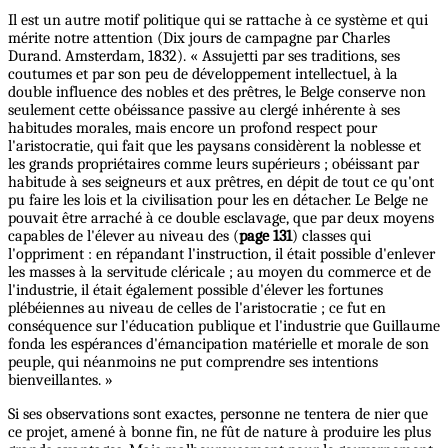
Il est un autre motif politique qui se rattache à ce système et qui
mérite notre attention (Dix jours de campagne par Charles
Durand. Amsterdam, 1832). « Assujetti par ses traditions, ses
coutumes et par son peu de développement intellectuel, à la
double influence des nobles et des prêtres, le Belge conserve non
seulement cette obéissance passive au clergé inhérente à ses
habitudes morales, mais encore un profond respect pour
l'aristocratie, qui fait que les paysans considèrent la noblesse et
les grands propriétaires comme leurs supérieurs ; obéissant par
habitude à ses seigneurs et aux prêtres, en dépit de tout ce qu'ont
pu faire les lois et la civilisation pour les en détacher. Le Belge ne
pouvait être arraché à ce double esclavage, que par deux moyens
capables de l'élever au niveau des (
page 131
) classes qui
l'oppriment : en répandant l'instruction, il était possible d'enlever
les masses à la servitude cléricale ; au moyen du commerce et de
l'industrie, il était également possible d'élever les fortunes
plébéiennes au niveau de celles de l'aristocratie ; ce fut en
conséquence sur l'éducation publique et l'industrie que Guillaume
fonda les espérances d'émancipation matérielle et morale de son
peuple, qui néanmoins ne put comprendre ses intentions
bienveillantes. »
Si ses observations sont exactes, personne ne tentera de nier que
ce projet, amené à bonne fin, ne fût de nature à produire les plus