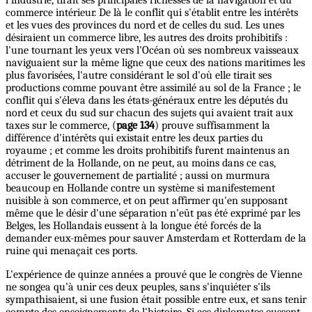
commerce intérieur. De là le conflit qui s'établit entre les intérêts
et les vues des provinces du nord et de celles du sud. Les unes
désiraient un commerce libre, les autres des droits prohibitifs :
l'une tournant les yeux vers l'Océan où ses nombreux vaisseaux
naviguaient sur la même ligne que ceux des nations maritimes les
plus favorisées, l'autre considérant le sol d'où elle tirait ses
productions comme pouvant être assimilé au sol de la France ; le
conflit qui s'éleva dans les états-généraux entre les députés du
nord et ceux du sud sur chacun des sujets qui avaient trait aux
taxes sur le commerce, (
page 134
) prouve suffisamment la
différence d'intérêts qui existait entre les deux parties du
royaume ; et comme les droits prohibitifs furent maintenus an
détriment de la Hollande, on ne peut, au moins dans ce cas,
accuser le gouvernement de partialité ; aussi on murmura
beaucoup en Hollande contre un système si manifestement
nuisible à son commerce, et on peut affirmer qu'en supposant
même que le désir d'une séparation n'eût pas été exprimé par les
Belges, les Hollandais eussent à la longue été forcés de la
demander eux-mêmes pour sauver Amsterdam et Rotterdam de la
ruine qui menaçait ces ports.
L'expérience de quinze années a prouvé que le congrès de Vienne
ne songea qu'à unir ces deux peuples, sans s'inquiéter s'ils
sympathisaient, si une fusion était possible entre eux, et sans tenir
compte des enseignements de l'histoire. Si ces diplomates eussent