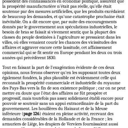
possèdent des connaissances en économie politique, assurent que
la prospérité manufacturière n'était pas réelle, qu'elle était
soutenue par des mesures artificielles, que les produits excédaient
de beaucoup les demandes, et qu'une catastrophe prochaine était
inévitable. On a dit encore que, par suite des encouragements
donnés par le gouvernement aux spéculations industrielles, le
besoin de bras se faisait si vivement sentir, que la plupart des
classes du peuple destinées à l'agriculture se pressaient dans les
villes, où elles venaient courir les chances des vicissitudes des
affaires et aggraver encore cette lassitude, cet affaissement
commercial qui se fit sentir en Europe pendant les deux ou trois
années qui précédèrent 1830.
Tout en faisant la part de l'exagération évidente de ces deux
opinions, nous ferons observer qu'en les supposant toutes deux
également fondées, la plus plausible est évidemment celle qui
reconnaît la prospérité commerciale et industrielle du royaume
des Pays-Bas vers la fin de son existence politique ; car on ne peut
mettre en doute que l'état des affaires ne fût prospère et
progressif, mais toutefois pas assez solidement établi encore pour
pouvoir se soutenir sans un appui extraordinaire de la part du
gouvernement. Les houillères du Hainaut et de la Meuse
inférieure (
page 126
) étaient en pleine activité, recevant des
demandes considérables de la Hollande et de la France ; les
armuriers de Liége, les drapiers de Verviers fournissaient aussi