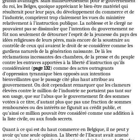
grands avantages. Mais malheureusement pour le gouvernement
du roi, les Belges, quoique appréciant le bien-être matériel qui
résulterait pour leur pays, du développement du commerce et de
l'industrie, comprirent trop clairement les vues du ministère
relativement à l'instruction publique. La noblesse et le clergé ne
pouvaient pas se dissimuler que l'intention du gouvernement ne
fût non seulement de détourner l'esprit de la jeunesse du pays des
idées religieuses de leurs pères, mais encore de la soustraire au
contrôle de ceux qui avaient le droit de se considérer comme les
gardiens naturels de la génération naissante. De là les
réclamations incessantes des chambres, de la presse et du peuple
contre les entraves apportées à la liberté d'instruction qu'ils
considéraient (
page 132
) comme des actes outrageants
d'oppression tyrannique bien opposés aux intentions
bienveillantes que le passage cité plus haut attribue au
gouvernement. On doit cependant remarquer que les clameurs
élevées contre le million de l'industrie ne portaient pas tant sur
son usage, que sur l'abus que le gouvernement fit des sommes
votées à ce titre, d'autant plus que pas une fraction de sommes
remboursées ou des intérêts ne figurait au crédit public, et
qu'ainsi ce million pouvait être considéré comme une addition à
la liste civile, ou aux fonds secrets.
Quant à ce qui est du haut commerce en Belgique, il ne peut y
avoir qu'une seule opinion. La liberté de l'Escaut avait amené