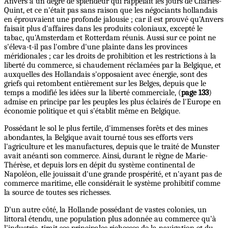
Anvers à un degré de splendeur qui rappelait les jours de Charles-
Quint, et ce n'était pas sans raison que les négociants hollandais
en éprouvaient une profonde jalousie ; car il est prouvé qu'Anvers
faisait plus d'affaires dans les produits coloniaux, excepté le
tabac, qu'Amsterdam et Rotterdam réunis. Aussi sur ce point ne
s'éleva-t-il pas l'ombre d'une plainte dans les provinces
méridionales ; car les droits de prohibition et les restrictions à la
liberté du commerce, si chaudement réclamées par la Belgique, et
auxquelles des Hollandais s'opposaient avec énergie, sont des
griefs qui retombent entièrement sur les Belges, depuis que le
temps a modifié les idées sur la liberté commerciale, (
page 133
)
admise en principe par les peuples les plus éclairés de l'Europe en
économie politique et qui s'établit même en Belgique.
Possédant le sol le plus fertile, d'immenses forêts et des mines
abondantes, la Belgique avait tourné tous ses efforts vers
l'agriculture et les manufactures, depuis que le traité de Munster
avait anéanti son commerce. Ainsi, durant le règne de Marie-
Thérèse, et depuis lors en dépit du système continental de
Napoléon, elle jouissait d'une grande prospérité, et n'ayant pas de
commerce maritime, elle considérait le système prohibitif comme
la source de toutes ses richesses.
D'un autre côté, la Hollande possédant de vastes colonies, un
littoral étendu, une population plus adonnée au commerce qu'à
l'industrie, tirait ses principales richesses de la navigation et du