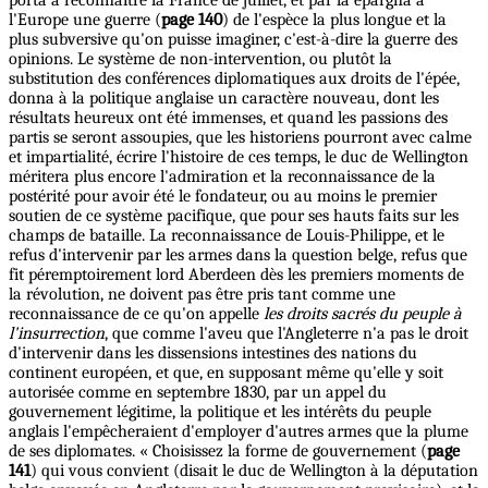
l'Europe une guerre (
page 140
) de l'espèce la plus longue et la
plus subversive qu'on puisse imaginer, c'est-à-dire la guerre des
opinions. Le système de non-intervention, ou plutôt la
substitution des conférences diplomatiques aux droits de l'épée,
donna à la politique anglaise un caractère nouveau, dont les
résultats heureux ont été immenses, et quand les passions des
partis se seront assoupies, que les historiens pourront avec calme
et impartialité, écrire l'histoire de ces temps, le duc de Wellington
méritera plus encore l'admiration et la reconnaissance de la
postérité pour avoir été le fondateur, ou au moins le premier
soutien de ce système pacifique, que pour ses hauts faits sur les
champs de bataille. La reconnaissance de Louis-Philippe, et le
refus d'intervenir par les armes dans la question belge, refus que
fit péremptoirement lord Aberdeen dès les premiers moments de
la révolution, ne doivent pas être pris tant comme une
reconnaissance de ce qu'on appelle
les droits sacrés du peuple à
l'insurrection
, que comme l'aveu que l'Angleterre n'a pas le droit
d'intervenir dans les dissensions intestines des nations du
continent européen, et que, en supposant même qu'elle y soit
autorisée comme en septembre 1830, par un appel du
gouvernement légitime, la politique et les intérêts du peuple
anglais l'empêcheraient d'employer d'autres armes que la plume
de ses diplomates. « Choisissez la forme de gouvernement (
page
141
) qui vous convient (disait le duc de Wellington à la députation