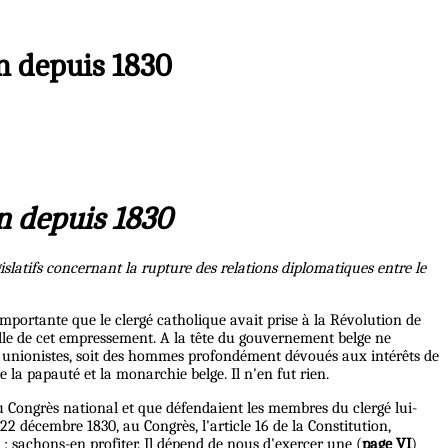
an depuis 1830
an depuis 1830
slatifs concernant la rupture des relations diplomatiques entre le
importante que le clergé catholique avait prise à la Révolution de
elle de cet empressement. A la tête du gouvernement belge ne
ux unionistes, soit des hommes profondément dévoués aux intérêts de
e la papauté et la monarchie belge. Il n'en fut rien.
au Congrès national et que défendaient les membres du clergé lui-
 22 décembre 1830, au Congrès, l'article 16 de la Constitution,
 sachons-en profiter. Il dépend de nous d'exercer une (
page VI
)