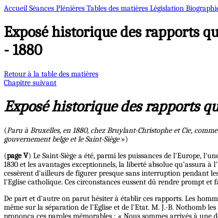
Accueil
Séances Plénières
Tables des matières
Législation
Biographi
Exposé historique des rapports qui
- 1880
Retour à la table des matières
Chapitre suivant
Exposé historique des rapports qui
(
Paru à Bruxelles, en 1880, chez Bruylant-Christophe et Cie, comme 
gouvernement belge et le Saint-Siège
»)
(
page V
) Le Saint-Siège a été, parmi les puissances de l'Europe, l'u
1830 et les avantages exceptionnels, la liberté absolue qu'assura à
cessèrent d'ailleurs de figurer presque sans interruption pendant 
l'Eglise catholique. Ces circonstances eussent dû rendre prompt et fa
De part et d'autre on parut hésiter à établir ces rapports. Les homm
même sur la séparation de l'Eglise et de l'Etat. M. J.-B. Nothomb les 
prononça ces paroles mémorables : « Nous sommes arrivés à une de c