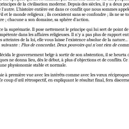
rincipes de la civilisation moderne. Depuis des siècles, il y a deux pou
e l'autre. L'histoire entière est dans ce conflit que nous sommes appel
 et le monde religieux ; ils coexistent sans se confondre ; ils ne se t
'autre ; chacune a son domaine, sa sphère d'action.
ce la suprématie. Il pose nettement le principe qui lui sert de point
mpétente dans les affaires religieuses. Il n'y a pas plus de rapport ent
s atteintes de la loi, elle vous laisse l'existence absolue de la nature.
a suivante :
Plus de concordat. Deux pouvoirs qui n'ont rien de com
décida le gouvernement belge à sortir de son abstention, il se heurta 
ues ne donna lieu, dès le début, à plus d'objections et de conflits. Ce
t une physionomie stable et normale.
ie à première vue avec les intérêts comme avec les vœux réciproques, 
 coup d'œil rétrospectif, en expliquant le résultat final, fera discer