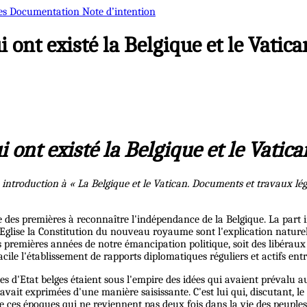
es
Documentation
Note d’intention
 ont existé la Belgique et le Vatic
 ont existé la Belgique et le Vatic
introduction à « La Belgique et le Vatican. Documents et travaux légi
ne des premières à reconnaître l'indépendance de la Belgique. La part 
 l'Eglise la Constitution du nouveau royaume sont l'explication natur
les premières années de notre émancipation politique, soit des libéra
cile l'établissement de rapports diplomatiques réguliers et actifs entr
es d'Etat belges étaient sous l'empire des idées qui avaient prévalu 
avait exprimées d'une manière saisissante. C'est lui qui, discutant, le
es époques qui ne reviennent pas deux fois dans la vie des peuples ;