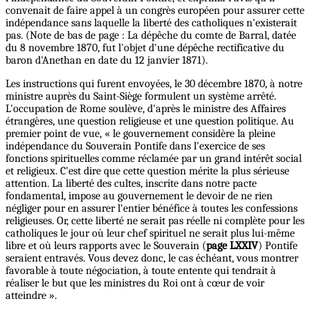
convenait de faire appel à un congrès européen pour assurer cette
indépendance sans laquelle la liberté des catholiques n'existerait
pas. (Note de bas de page : La dépêche du comte de Barral, datée
du 8 novembre 1870, fut l'objet d'une dépêche rectificative du
baron d'Anethan en date du 12 janvier 1871).
Les instructions qui furent envoyées, le 30 décembre 1870, à notre
ministre auprès du Saint-Siège formulent un système arrêté.
L'occupation de Rome soulève, d'après le ministre des Affaires
étrangères, une question religieuse et une question politique. Au
premier point de vue, « le gouvernement considère la pleine
indépendance du Souverain Pontife dans l'exercice de ses
fonctions spirituelles comme réclamée par un grand intérêt social
et religieux. C'est dire que cette question mérite la plus sérieuse
attention. La liberté des cultes, inscrite dans notre pacte
fondamental, impose au gouvernement le devoir de ne rien
négliger pour en assurer l'entier bénéfice à toutes les confessions
religieuses. Or, cette liberté ne serait pas réelle ni complète pour les
catholiques le jour où leur chef spirituel ne serait plus lui-même
libre et où leurs rapports avec le Souverain (
page LXXIV
) Pontife
seraient entravés. Vous devez donc, le cas échéant, vous montrer
favorable à toute négociation, à toute entente qui tendrait à
réaliser le but que les ministres du Roi ont à cœur de voir
atteindre ».