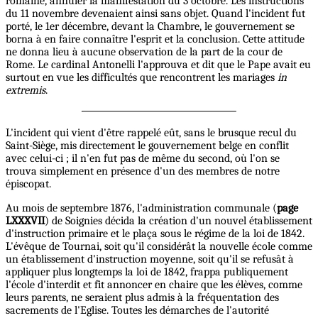
romaine, annuler la manifestation du 3 octobre. Les instructions
du 11 novembre devenaient ainsi sans objet. Quand l'incident fut
porté, le 1er décembre, devant la Chambre, le gouvernement se
borna à en faire connaître l'esprit et la conclusion. Cette attitude
ne donna lieu à aucune observation de la part de la cour de
Rome. Le cardinal Antonelli l'approuva et dit que le Pape avait eu
surtout en vue les difficultés que rencontrent les mariages
in
extremis
.
L'incident qui vient d'être rappelé eût, sans le brusque recul du
Saint-Siège, mis directement le gouvernement belge en conflit
avec celui-ci ; il n'en fut pas de même du second, où l'on se
trouva simplement en présence d'un des membres de notre
épiscopat.
Au mois de septembre 1876, l'administration communale (
page
LXXXVII
) de Soignies décida la création d'un nouvel établissement
d'instruction primaire et le plaça sous le régime de la loi de 1842.
L'évêque de Tournai, soit qu'il considérât la nouvelle école comme
un établissement d'instruction moyenne, soit qu'il se refusât à
appliquer plus longtemps la loi de 1842, frappa publiquement
l'école d'interdit et fit annoncer en chaire que les élèves, comme
leurs parents, ne seraient plus admis à la fréquentation des
sacrements de l'Eglise. Toutes les démarches de l'autorité