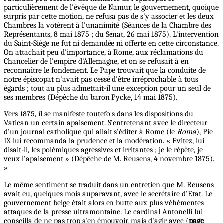
particulièrement de l'évêque de Namur, le gouvernement, quoique
surpris par cette motion, ne refusa pas de s'y associer et les deux
Chambres la votèrent à l'unanimité (Séances de la Chambre des
Représentants, 8 mai 1875 ; du Sénat, 26 mai 1875). L'intervention
du Saint-Siège ne fut ni demandée ni offerte en cette circonstance.
On attachait peu d'importance, à Rome, aux réclamations du
Chancelier de l'empire d'Allemagne, et on se refusait à en
reconnaître le fondement. Le Pape trouvait que la conduite de
notre épiscopat n'avait pas cessé d'être irréprochable à tous
égards ; tout au plus admettait-il une exception pour un seul de
ses membres (Dépêche du baron Pycke, 14 mai 1875).
Vers 1875, il se manifeste toutefois dans les dispositions du
Vatican un certain apaisement. S'entretenant avec le directeur
d'un journal catholique qui allait s'éditer à Rome (le
Roma
), Pie
IX lui recommanda la prudence et la modération. « Evitez, lui
disait-il, les polémiques agressives et irritantes ; je le répète, je
veux l'apaisement » (Dépêche de M. Reusens, 4 novembre 1875).
»
Le même sentiment se traduit dans un entretien que M. Reusens
avait eu, quelques mois auparavant, avec le secrétaire d'Etat. Le
gouvernement belge était alors en butte aux plus véhémentes
attaques de la presse ultramontaine. Le cardinal Antonelli lui
conseilla de ne pas trop s'en émouvoir, mais d'agir avec (
page