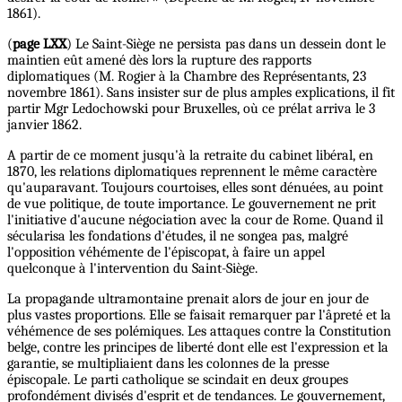
1861).
(
page LXX
) Le Saint-Siège ne persista pas dans un dessein dont le
maintien eût amené dès lors la rupture des rapports
diplomatiques (M. Rogier à la Chambre des Représentants, 23
novembre 1861). Sans insister sur de plus amples explications, il fit
partir Mgr Ledochowski pour Bruxelles, où ce prélat arriva le 3
janvier 1862.
A partir de ce moment jusqu'à la retraite du cabinet libéral, en
1870, les relations diplomatiques reprennent le même caractère
qu'auparavant. Toujours courtoises, elles sont dénuées, au point
de vue politique, de toute importance. Le gouvernement ne prit
l'initiative d'aucune négociation avec la cour de Rome. Quand il
sécularisa les fondations d'études, il ne songea pas, malgré
l'opposition véhémente de l'épiscopat, à faire un appel
quelconque à l'intervention du Saint-Siège.
La propagande ultramontaine prenait alors de jour en jour de
plus vastes proportions. Elle se faisait remarquer par l'âpreté et la
véhémence de ses polémiques. Les attaques contre la Constitution
belge, contre les principes de liberté dont elle est l'expression et la
garantie, se multipliaient dans les colonnes de la presse
épiscopale. Le parti catholique se scindait en deux groupes
profondément divisés d'esprit et de tendances. Le gouvernement,