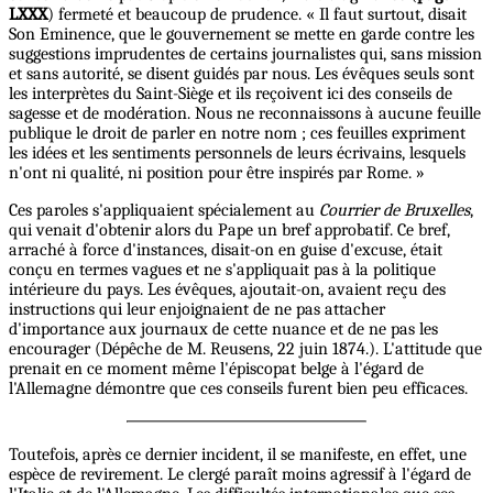
LXXX
) fermeté et beaucoup de prudence. « Il faut surtout, disait
Son Eminence, que le gouvernement se mette en garde contre les
suggestions imprudentes de certains journalistes qui, sans mission
et sans autorité, se disent guidés par nous. Les évêques seuls sont
les interprètes du Saint-Siège et ils reçoivent ici des conseils de
sagesse et de modération. Nous ne reconnaissons à aucune feuille
publique le droit de parler en notre nom ; ces feuilles expriment
les idées et les sentiments personnels de leurs écrivains, lesquels
n'ont ni qualité, ni position pour être inspirés par Rome. »
Ces paroles s'appliquaient spécialement au
Courrier de Bruxelles
,
qui venait d'obtenir alors du Pape un bref approbatif. Ce bref,
arraché à force d'instances, disait-on en guise d'excuse, était
conçu en termes vagues et ne s'appliquait pas à la politique
intérieure du pays. Les évêques, ajoutait-on, avaient reçu des
instructions qui leur enjoignaient de ne pas attacher
d'importance aux journaux de cette nuance et de ne pas les
encourager (Dépêche de M. Reusens, 22 juin 1874.). L'attitude que
prenait en ce moment même l'épiscopat belge à l'égard de
l'Allemagne démontre que ces conseils furent bien peu efficaces.
Toutefois, après ce dernier incident, il se manifeste, en effet, une
espèce de revirement. Le clergé paraît moins agressif à l'égard de