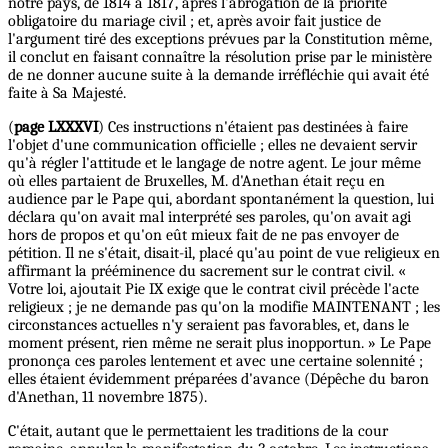
notre pays, de 1814 à 1817, après l'abrogation de la priorité
obligatoire du mariage civil ; et, après avoir fait justice de
l'argument tiré des exceptions prévues par la Constitution même,
il conclut en faisant connaître la résolution prise par le ministère
de ne donner aucune suite à la demande irréfléchie qui avait été
faite à Sa Majesté.
(
page LXXXVI
) Ces instructions n'étaient pas destinées à faire
l'objet d'une communication officielle ; elles ne devaient servir
qu'à régler l'attitude et le langage de notre agent. Le jour même
où elles partaient de Bruxelles, M. d'Anethan était reçu en
audience par le Pape qui, abordant spontanément la question, lui
déclara qu'on avait mal interprété ses paroles, qu'on avait agi
hors de propos et qu'on eût mieux fait de ne pas envoyer de
pétition. Il ne s'était, disait-il, placé qu'au point de vue religieux en
affirmant la prééminence du sacrement sur le contrat civil. «
Votre loi, ajoutait Pie IX exige que le contrat civil précède l'acte
religieux ; je ne demande pas qu'on la modifie MAINTENANT ; les
circonstances actuelles n'y seraient pas favorables, et, dans le
moment présent, rien même ne serait plus inopportun. » Le Pape
prononça ces paroles lentement et avec une certaine solennité ;
elles étaient évidemment préparées d'avance (Dépêche du baron
d'Anethan, 11 novembre 1875).
C'était, autant que le permettaient les traditions de la cour