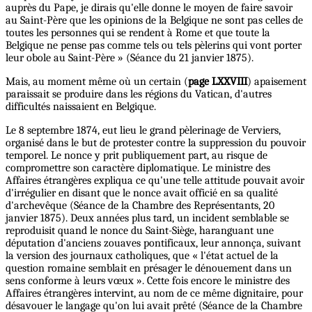
auprès du Pape, je dirais qu'elle donne le moyen de faire savoir
au Saint-Père que les opinions de la Belgique ne sont pas celles de
toutes les personnes qui se rendent à Rome et que toute la
Belgique ne pense pas comme tels ou tels pèlerins qui vont porter
leur obole au Saint-Père » (Séance du 21 janvier 1875).
Mais, au moment même où un certain (
page LXXVIII
) apaisement
paraissait se produire dans les régions du Vatican, d'autres
difficultés naissaient en Belgique.
Le 8 septembre 1874, eut lieu le grand pèlerinage de Verviers,
organisé dans le but de protester contre la suppression du pouvoir
temporel. Le nonce y prit publiquement part, au risque de
compromettre son caractère diplomatique. Le ministre des
Affaires étrangères expliqua ce qu'une telle attitude pouvait avoir
d'irrégulier en disant que le nonce avait officié en sa qualité
d'archevêque (Séance de la Chambre des Représentants, 20
janvier 1875). Deux années plus tard, un incident semblable se
reproduisit quand le nonce du Saint-Siège, haranguant une
députation d'anciens zouaves pontificaux, leur annonça, suivant
la version des journaux catholiques, que « l'état actuel de la
question romaine semblait en présager le dénouement dans un
sens conforme à leurs vœux ». Cette fois encore le ministre des
Affaires étrangères intervint, au nom de ce même dignitaire, pour
désavouer le langage qu'on lui avait prêté (Séance de la Chambre