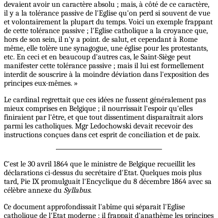
devaient avoir un caractère absolu ; mais, à côté de ce caractère,
il y a la tolérance passive de l'Eglise qu'on perd si souvent de vue
et volontairement la plupart du temps. Voici un exemple frappant
de cette tolérance passive ; l'Eglise catholique a la croyance que,
hors de son sein, il n'y a point. de salut, et cependant à Rome
même, elle tolère une synagogue, une église pour les protestants,
etc. En ceci et en beaucoup d'autres cas, le Saint-Siège peut
manifester cette tolérance passive ; mais il lui est formellement
interdit de souscrire à la moindre déviation dans l'exposition des
principes eux-mêmes. »
Le cardinal regrettait que ces idées ne fussent généralement pas
mieux comprises en Belgique ; il nourrissait l'espoir qu'elles
finiraient par l'être, et que tout dissentiment disparaîtrait alors
parmi les catholiques. Mgr Ledochowski devait recevoir des
instructions conçues dans cet esprit de conciliation et de paix.
C'est le 30 avril 1864 que le ministre de Belgique recueillit les
déclarations ci-dessus du secrétaire d'Etat. Quelques mois plus
tard, Pie IX promulguait l'Encyclique du 8 décembre 1864 avec sa
célèbre annexe du
Syllabus
.
Ce document approfondissait l'abîme qui séparait l'Eglise
catholique de l'Etat moderne ; il frappait d'anathème les principes