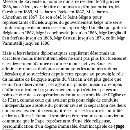
Meester de Ravenstein, nommé ministre résident le 28 janvier
1856, succèdent, avec le titre de ministres plénipotentiaires, M.
Carolus en 1859, M. le baron Pycke en 1867, M. le baron
d'Anethan en 1867. De son côté, le Saint-Siège a pour
représentants officiels auprès du gouvernement belge une série
ininterrompue de nonces : ce sont, après Mgr Gonella qui quitta la
Belgique en 1862, Mgr Ledochowski jusqu'en 1866, Mgr Oreglia di
San Stefano jusqu'en 1868, Mgr Cattani jusqu'en 1876, enfin Mgr
Vannutelli jusqu'en 1880.
Mais si les relations diplomatiques acquièrent désormais un
caractère moins intermittent, elles ne sont pas plus fructueuses et
elles deviennent d'année en année moins actives. Sous les
administrations catholiques comme sous les administrations
libérales qui se succèdent depuis cette époque au pouvoir, le rôle
du ministre de Belgique auprès du Vatican n'est plus guère que
celui d'un observateur ; cet agent n'a plus de mission à remplir,
d'affaires à traiter. Les gouvernements qui s'étaient placés au
point de vue de la coopération volontaire et amiable de l'Eglise et
de l'Etat, comme ceux qui avaient pris pour règle de conduite
l'indépendance absolue du pouvoir civil et la séparation des deux
domaines, avaient dû reconnaître les uns et les autres l'inutilité
de leurs efforts à Rome. Il semble en être résulté cette conviction
commune que le Pape, représentant d'une idée religieuse,
personnification d'un dogme immuable, était incapable de (
page