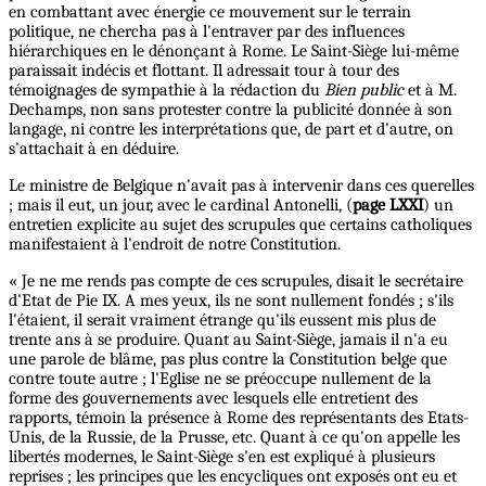
en combattant avec énergie ce mouvement sur le terrain
politique, ne chercha pas à l'entraver par des influences
hiérarchiques en le dénonçant à Rome. Le Saint-Siège lui-même
paraissait indécis et flottant. Il adressait tour à tour des
témoignages de sympathie à la rédaction du
Bien public
et à M.
Dechamps, non sans protester contre la publicité donnée à son
langage, ni contre les interprétations que, de part et d'autre, on
s'attachait à en déduire.
Le ministre de Belgique n'avait pas à intervenir dans ces querelles
; mais il eut, un jour, avec le cardinal Antonelli, (
page LXXI
) un
entretien explicite au sujet des scrupules que certains catholiques
manifestaient à l'endroit de notre Constitution.
« Je ne me rends pas compte de ces scrupules, disait le secrétaire
d'Etat de Pie IX. A mes yeux, ils ne sont nullement fondés ; s'ils
l'étaient, il serait vraiment étrange qu'ils eussent mis plus de
trente ans à se produire. Quant au Saint-Siège, jamais il n'a eu
une parole de blâme, pas plus contre la Constitution belge que
contre toute autre ; l'Eglise ne se préoccupe nullement de la
forme des gouvernements avec lesquels elle entretient des
rapports, témoin la présence à Rome des représentants des Etats-
Unis, de la Russie, de la Prusse, etc. Quant à ce qu'on appelle les
libertés modernes, le Saint-Siège s'en est expliqué à plusieurs
reprises ; les principes que les encycliques ont exposés ont eu et