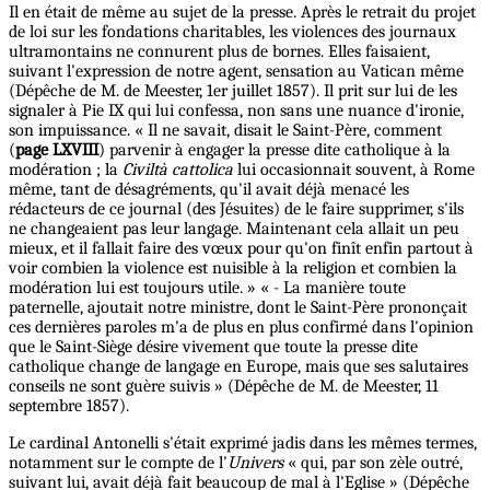
Il en était de même au sujet de la presse. Après le retrait du projet
de loi sur les fondations charitables, les violences des journaux
ultramontains ne connurent plus de bornes. Elles faisaient,
suivant l'expression de notre agent, sensation au Vatican même
(Dépêche de M. de Meester, 1er juillet 1857). Il prit sur lui de les
signaler à Pie IX qui lui confessa, non sans une nuance d'ironie,
son impuissance. « Il ne savait, disait le Saint-Père, comment
(
page LXVIII
) parvenir à engager la presse dite catholique à la
modération ; la
Civiltà cattolica
lui occasionnait souvent, à Rome
même, tant de désagréments, qu'il avait déjà menacé les
rédacteurs de ce journal (des Jésuites) de le faire supprimer, s'ils
ne changeaient pas leur langage. Maintenant cela allait un peu
mieux, et il fallait faire des vœux pour qu'on finît enfin partout à
voir combien la violence est nuisible à la religion et combien la
modération lui est toujours utile. » « - La manière toute
paternelle, ajoutait notre ministre, dont le Saint-Père prononçait
ces dernières paroles m'a de plus en plus confirmé dans l'opinion
que le Saint-Siège désire vivement que toute la presse dite
catholique change de langage en Europe, mais que ses salutaires
conseils ne sont guère suivis » (Dépêche de M. de Meester, 11
septembre 1857).
Le cardinal Antonelli s'était exprimé jadis dans les mêmes termes,
notamment sur le compte de l'
Univers
« qui, par son zèle outré,
suivant lui, avait déjà fait beaucoup de mal à l'Eglise » (Dépêche