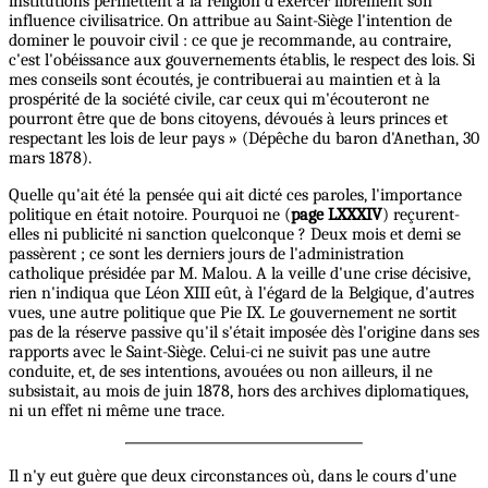
institutions permettent à la religion d'exercer librement son
influence civilisatrice. On attribue au Saint-Siège l'intention de
dominer le pouvoir civil : ce que je recommande, au contraire,
c'est l'obéissance aux gouvernements établis, le respect des lois. Si
mes conseils sont écoutés, je contribuerai au maintien et à la
prospérité de la société civile, car ceux qui m'écouteront ne
pourront être que de bons citoyens, dévoués à leurs princes et
respectant les lois de leur pays » (Dépêche du baron d'Anethan, 30
mars 1878).
Quelle qu'ait été la pensée qui ait dicté ces paroles, l'importance
politique en était notoire. Pourquoi ne (
page LXXXIV
) reçurent-
elles ni publicité ni sanction quelconque ? Deux mois et demi se
passèrent ; ce sont les derniers jours de l'administration
catholique présidée par M. Malou. A la veille d'une crise décisive,
rien n'indiqua que Léon XIII eût, à l'égard de la Belgique, d'autres
vues, une autre politique que Pie IX. Le gouvernement ne sortit
pas de la réserve passive qu'il s'était imposée dès l'origine dans ses
rapports avec le Saint-Siège. Celui-ci ne suivit pas une autre
conduite, et, de ses intentions, avouées ou non ailleurs, il ne
subsistait, au mois de juin 1878, hors des archives diplomatiques,
ni un effet ni même une trace.
Il n'y eut guère que deux circonstances où, dans le cours d'une