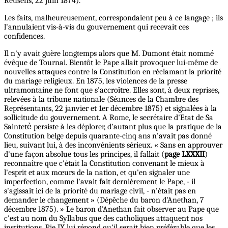
Reusens, 22 juin 1874).
Les faits, malheureusement, correspondaient peu à ce langage ; ils
l'annulaient vis-à-vis du gouvernement qui recevait ces
confidences.
Il n'y avait guère longtemps alors que M. Dumont était nommé
évêque de Tournai. Bientôt le Pape allait provoquer lui-même de
nouvelles attaques contre la Constitution en réclamant la priorité
du mariage religieux. En 1875, les violences de la presse
ultramontaine ne font que s'accroître. Elles sont, à deux reprises,
relevées à la tribune nationale (Séances de la Chambre des
Représentants, 22 janvier et 1er décembre 1875) et signalées à la
sollicitude du gouvernement. A Rome, le secrétaire d'Etat de Sa
Saintetẻ persiste à les déplorer, d'autant plus que la pratique de la
Constitution belge depuis quarante-cinq ans n'avait pas donné
lieu, suivant lui, à des inconvénients sérieux. « Sans en approuver
d'une façon absolue tous les principes, il fallait (
page LXXXII
)
reconnaître que c'était la Constitution convenant le mieux à
l'esprit et aux mœurs de la nation, et qu'en signaler une
imperfection, comme l'avait fait dernièrement le Pape, - il
s'agissait ici de la priorité du mariage civil, - n'était pas en
demander le changement » (Dépêche du baron d'Anethan, 7
décembre 1875). » Le baron d'Anethan fait observer au Pape que
c'est au nom du Syllabus que des catholiques attaquent nos
institutions. Pie IX lui répond qu'il serait bien préférable que les