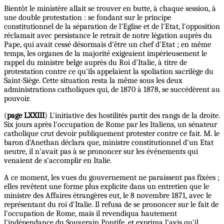
Bientôt le ministère allait se trouver en butte, à chaque session, à
une double protestation : se fondant sur le principe
constitutionnel de la séparation de l'Eglise et de l'Etat, l'opposition
réclamait avec persistance le retrait de notre légation auprès du
Pape, qui avait cessé désormais d'être un chef d'Etat ; en même
temps, les organes de la majorité exigeaient impérieusement le
rappel du ministre belge auprès du Roi d'Italie, à titre de
protestation contre ce qu'ils appelaient la spoliation sacrilège du
Saint-Siège. Cette situation resta la même sous les deux
administrations catholiques qui, de 1870 à 1878, se succédèrent au
pouvoir.
(
page LXXIII
) L'initiative des hostilités partit des rangs de la droite.
Six jours après l'occupation de Rome par les Italiens, un sénateur
catholique crut devoir publiquement protester contre ce fait. M. le
baron d'Anethan déclara que, ministre constitutionnel d'un Etat
neutre, il n'avait pas à se prononcer sur les événements qui
venaient de s'accomplir en Italie.
A ce moment, les vues du gouvernement ne paraissent pas fixées ;
elles revêtent une forme plus explicite dans un entretien que le
ministre des Affaires étrangères eut, le 8 novembre 1871, avec le
représentant du roi d'Italie. Il refusa de se prononcer sur le fait de
l'occupation de Rome, mais il revendiqua hautement
l'indépendance du Souverain Pontife, et exprima l'avis qu'il