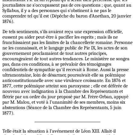
journalistes ne s'occupassent pas de ces questions ; que, quant au
Syllabus, il y a des personnes qui s'obstinent à ne pas le
comprendre tel qu'il est (Dépêche du baron d'Anethan, 20 janvier
1876).
De tels sentiments, s'ils avaient reçu une expression officielle,
eussent pu aider peut-être à pacifier les esprits ; mais ils ne
franchissaient pas les limites de la chancellerie romaine. Personne
ne les connaissait, et le langage public de Pie IX, les actes de son
gouvernement proclamaient de tout autres principes,
encourageaient de tout autres tendances. Le ministère ne songea
pas, dans ces conditions, à se prévaloir des témoignages
confidentiels de sympathie qu'il recevait à Rome. Aussi la presse
ultramontaine, loin de désarmer, poursuivait-elle sa polémique
anticonstitutionnelle avec une virulence croissante. En 1876 et
1877, cette polémique atteint son paroxysme ; elle est déférée de
nouveau avec indignation à la Chambre des Représentants et
flétrie par un ordre du jour proposé par M. Frère-Orban, appuyé
par M. Malou, et voté à l'unanimité de ses membres, moins six
abstentions (Séance de la Chambre des Représentants, 5 juin
1877).
Telle était la situation à l'avénement de Léon XIII. Allait-il