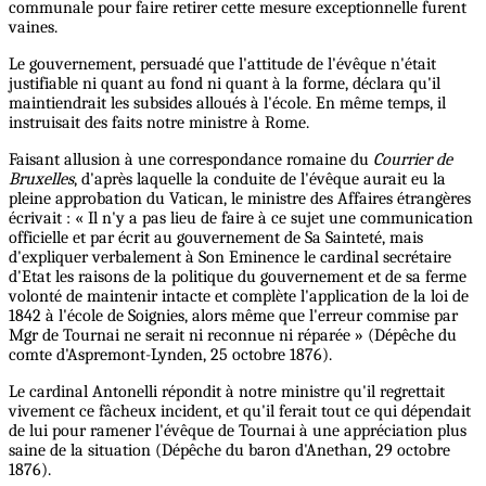
communale pour faire retirer cette mesure exceptionnelle furent
vaines.
Le gouvernement, persuadé que l'attitude de l'évêque n'était
justifiable ni quant au fond ni quant à la forme, déclara qu'il
maintiendrait les subsides alloués à l'école. En même temps, il
instruisait des faits notre ministre à Rome.
Faisant allusion à une correspondance romaine du
Courrier de
Bruxelles
, d'après laquelle la conduite de l'évêque aurait eu la
pleine approbation du Vatican, le ministre des Affaires étrangères
écrivait : « Il n'y a pas lieu de faire à ce sujet une communication
officielle et par écrit au gouvernement de Sa Sainteté, mais
d'expliquer verbalement à Son Eminence le cardinal secrétaire
d'Etat les raisons de la politique du gouvernement et de sa ferme
volonté de maintenir intacte et complète l'application de la loi de
1842 à l'école de Soignies, alors même que l'erreur commise par
Mgr de Tournai ne serait ni reconnue ni réparée » (Dépêche du
comte d'Aspremont-Lynden, 25 octobre 1876).
Le cardinal Antonelli répondit à notre ministre qu'il regrettait
vivement ce fâcheux incident, et qu'il ferait tout ce qui dépendait
de lui pour ramener l'évêque de Tournai à une appréciation plus
saine de la situation (Dépêche du baron d'Anethan, 29 octobre
1876).