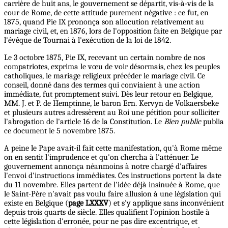
carrière de huit ans, le gouvernement se départit, vis-à-vis de la
cour de Rome, de cette attitude purement négative : ce fut, en
1875, quand Pie IX prononça son allocution relativement au
mariage civil, et, en 1876, lors de l'opposition faite en Belgique par
l'évêque de Tournai à l'exécution de la loi de 1842.
Le 3 octobre 1875, Pie IX, recevant un certain nombre de nos
compatriotes, exprima le vœu de voir désormais, chez les peuples
catholiques, le mariage religieux précéder le mariage civil. Ce
conseil, donné dans des termes qui conviaient à une action
immédiate, fut promptement suivi. Dès leur retour en Belgique,
MM. J. et P. de Hemptinne, le baron Ern. Kervyn de Volkaersbeke
et plusieurs autres adressèrent au Roi une pétition pour solliciter
l'abrogation de l'article 16 de la Constitution. Le
Bien public
publia
ce document le 5 novembre 1875.
A peine le Pape avait-il fait cette manifestation, qu'à Rome même
on en sentit l'imprudence et qu'on chercha à l'atténuer. Le
gouvernement annonça néanmoins à notre chargé d'affaires
l'envoi d'instructions immédiates. Ces instructions portent la date
du 11 novembre. Elles partent de l'idée déjà insinuée à Rome, que
le Saint-Père n'avait pas voulu faire allusion à une législation qui
existe en Belgique (
page LXXXV
) et s'y applique sans inconvénient
depuis trois quarts de siècle. Elles qualifient l'opinion hostile à
cette législation d'erronée, pour ne pas dire excentrique, et