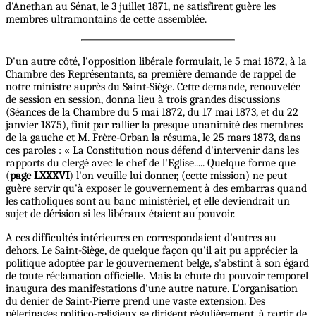
d'Anethan au Sénat, le 3 juillet 1871, ne satisfirent guère les
membres ultramontains de cette assemblée.
D'un autre côté, l'opposition libérale formulait, le 5 mai 1872, à la
Chambre des Représentants, sa première demande de rappel de
notre ministre auprès du Saint-Siège. Cette demande, renouvelée
de session en session, donna lieu à trois grandes discussions
(Séances de la Chambre du 5 mai 1872, du 17 mai 1873, et du 22
janvier 1875), finit par rallier la presque unanimité des membres
de la gauche et M. Frère-Orban la résuma, le 25 mars 1873, dans
ces paroles : « La Constitution nous défend d'intervenir dans les
rapports du clergé avec le chef de l'Eglise..... Quelque forme que
(
page LXXXVI
) l'on veuille lui donner, (cette mission) ne peut
guère servir qu'à exposer le gouvernement à des embarras quand
les catholiques sont au banc ministériel, et elle deviendrait un
sujet de dérision si les libéraux étaient au ́pouvoir.
A ces difficultés intérieures en correspondaient d'autres au
dehors. Le Saint-Siège, de quelque façon qu'il ait pu apprécier la
politique adoptée par le gouvernement belge, s'abstint à son égard
de toute réclamation officielle. Mais la chute du pouvoir temporel
inaugura des manifestations d'une autre nature. L'organisation
du denier de Saint-Pierre prend une vaste extension. Des
pèlerinages politico-religieux se dirigent régulièrement, à partir de