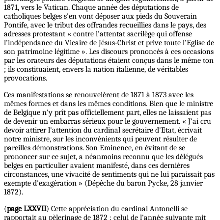
1871, vers le Vatican. Chaque année des députations de
catholiques belges s'en vont déposer aux pieds du Souverain
Pontife, avec le tribut des offrandes recueillies dans le pays, des
adresses protestant « contre l'attentat sacrilège qui offense
l'indépendance du Vicaire de Jésus-Christ et prive toute l'Eglise de
son patrimoine légitime ». Les discours prononcés à ces occasions
par les orateurs des députations étaient conçus dans le même ton
; ils constituaient, envers la nation italienne, de véritables
provocations.
Ces manifestations se renouvelèrent de 1871 à 1873 avec les
mêmes formes et dans les mêmes conditions. Bien que le ministre
de Belgique n'y prît pas officiellement part, elles ne laissaient pas
de devenir un embarras sérieux pour le gouvernement. « J'ai cru
devoir attirer l'attention du cardinal secrétaire d'Etat, écrivait
notre ministre, sur les inconvénients qui peuvent résulter de
pareilles démonstrations. Son Eminence, en évitant de se
prononcer sur ce sujet, a néanmoins reconnu que les délégués
belges en particulier avaient manifesté, dans ces dernières
circonstances, une vivacité de sentiments qui ne lui paraissait pas
exempte d'exagération » (Dépêche du baron Pycke, 28 janvier
1872).
(
page LXXVII
) Cette appréciation du cardinal Antonelli se
rapportait au pèlerinage de 1872 ; celui de l'année suivante mit