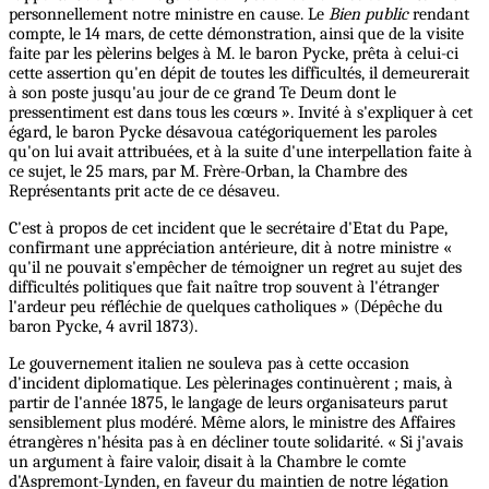
personnellement notre ministre en cause. Le
Bien public
rendant
compte, le 14 mars, de cette démonstration, ainsi que de la visite
faite par les pèlerins belges à M. le baron Pycke, prêta à celui-ci
cette assertion qu'en dépit de toutes les difficultés, il demeurerait
à son poste jusqu'au jour de ce grand Te Deum dont le
pressentiment est dans tous les cœurs ». Invité à s'expliquer à cet
égard, le baron Pycke désavoua catégoriquement les paroles
qu'on lui avait attribuées, et à la suite d'une interpellation faite à
ce sujet, le 25 mars, par M. Frère-Orban, la Chambre des
Représentants prit acte de ce désaveu.
C'est à propos de cet incident que le secrétaire d'Etat du Pape,
confirmant une appréciation antérieure, dit à notre ministre «
qu'il ne pouvait s'empêcher de témoigner un regret au sujet des
difficultés politiques que fait naître trop souvent à l'étranger
l'ardeur peu réfléchie de quelques catholiques » (Dépêche du
baron Pycke, 4 avril 1873).
Le gouvernement italien ne souleva pas à cette occasion
d'incident diplomatique. Les pèlerinages continuèrent ; mais, à
partir de l'année 1875, le langage de leurs organisateurs parut
sensiblement plus modéré. Même alors, le ministre des Affaires
étrangères n'hésita pas à en décliner toute solidarité. « Si j'avais
un argument à faire valoir, disait à la Chambre le comte
d'Aspremont-Lynden, en faveur du maintien de notre légation