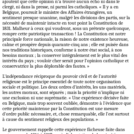
ajoutent que cette opinion n'a trouvé aucun écho ni dans le
clergé, ni dans la presse, ni parmi les catholiques. « Il y a en
Belgique, poursuit le ministre des Affaires étrangères, un
sentiment presque unanime, malgré les divisions des partis, sur la
nécessité de maintenir intacte en tout point la Constitution de
1831. Malheur à ceux qui voudront, sous un prétexte quelconque,
rompre cette patriotique transaction ! La Constitution est notre
principale force nationale, la raison de notre existence heureuse,
calme et prospère depuis quarante-cinq ans ; elle est puisée dans
nos traditions historiques, conforme à notre état social, à nos
besoins moraux ; la conserver intégralement est le plus vital des
intérêts du pays ; vouloir cher serait pour l'opinion catholique et
conservatrice la plus déplorable des fautes. »
L'indépendance réciproque du pouvoir civil et de l'autorité
religieuse est le principe essentiel de toute notre organisation
sociale et politique. Les deux ordres d'intérêts, les uns matériels,
les autres moraux, sont séparés ; mais la priorité n'implique ni
une exclusion ni une suprématie. « Une expérience décisive faite
en Belgique, mais trop souvent oubliée, démontre à l'évidence que
cette priorité maintenue par la Constitution est une mesure
d'ordre public nécessaire, et, chose remarquable, elle l'est surtout
à cause du sentiment religieux des populations. »
Le gouvernement rappelle cette expérience fâcheuse faite dans