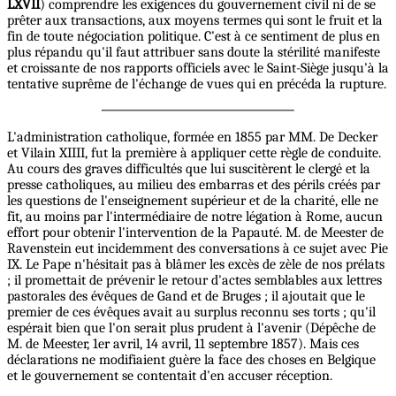
LXVII
) comprendre les exigences du gouvernement civil ni de se
prêter aux transactions, aux moyens termes qui sont le fruit et la
fin de toute négociation politique. C'est à ce sentiment de plus en
plus répandu qu'il faut attribuer sans doute la stérilité manifeste
et croissante de nos rapports officiels avec le Saint-Siège jusqu'à la
tentative suprême de l'échange de vues qui en précéda la rupture.
L'administration catholique, formée en 1855 par MM. De Decker
et Vilain XIIII, fut la première à appliquer cette règle de conduite.
Au cours des graves difficultés que lui suscitèrent le clergé et la
presse catholiques, au milieu des embarras et des périls créés par
les questions de l'enseignement supérieur et de la charité, elle ne
fit, au moins par l'intermédiaire de notre légation à Rome, aucun
effort pour obtenir l'intervention de la Papauté. M. de Meester de
Ravenstein eut incidemment des conversations à ce sujet avec Pie
IX. Le Pape n'hésitait pas à blâmer les excès de zèle de nos prélats
; il promettait de prévenir le retour d'actes semblables aux lettres
pastorales des évêques de Gand et de Bruges ; il ajoutait que le
premier de ces évêques avait au surplus reconnu ses torts ; qu'il
espérait bien que l'on serait plus prudent à l'avenir (Dépêche de
M. de Meester, 1er avril, 14 avril, 11 septembre 1857). Mais ces
déclarations ne modifiaient guère la face des choses en Belgique
et le gouvernement se contentait d'en accuser réception.