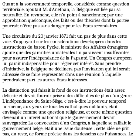
Quant à la souveraineté temporelle, considérée comme question
territoriale, ajoutait M. d'Anethan, la Belgique est liée par sa
neutralité. En revanche, elle n'a point à sanctionner, par une
approbation quelconque, des faits ou des théories dont la portée
pourrait n'être pas sans danger pour les Etats secondaires.
Une circulaire du 20 janvier 1871 fait un pas de plus dans cette
voie. S'appuyant sur les considérations développées dans les
instructions du baron Pycke, le ministre des Affaires étrangères
ajoute que des garanties unilatérales lui paraissent insuffisantes
pour assurer l'indépendance de la Papauté. Un Congrès européen
lui paraît indispensable pour régler cet intérêt. Sans prendre
d'initiative, la Belgique ne déclinera pas l'invitation qui lui serait
adressée de se faire représenter dans une réunion à laquelle
prendraient part les autres Etats intéressés.
La distinction qui faisait le fond de ces instructions était assez
délicate et devait fournir prise à des difficultés de plus d'un genre.
L'indépendance du Saint-Siège, c'est-à-dire le pouvoir temporel
lui-même, aux yeux de tous les catholiques militants, était
envisagée comme une question religieuse, et cette même question
devenait un intérêt national que le gouvernement devait
sauvegarder. La convocation d'un Congrès, à laquelle se ralliait le
gouvernement belge, était une issue douteuse ; cette idée ne prit
pas, du reste, de forme précise dans les desseins des Puissances. Le