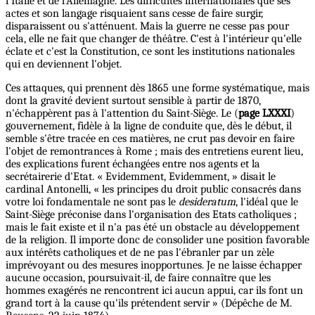
l'Italie et de l'Allemagne. Les difficultés internationales que ses
actes et son langage risquaient sans cesse de faire surgir,
disparaissent ou s'atténuent. Mais la guerre ne cesse pas pour
cela, elle ne fait que changer de théâtre. C'est à l'intérieur qu'elle
éclate et c'est la Constitution, ce sont les institutions nationales
qui en deviennent l'objet.
Ces attaques, qui prennent dès 1865 une forme systématique, mais
dont la gravité devient surtout sensible à partir de 1870,
n'échappèrent pas à l'attention du Saint-Siège. Le (
page LXXXI
)
gouvernement, fidèle à la ligne de conduite que, dès le début, il
semble s'être tracée en ces matières, ne crut pas devoir en faire
l'objet de remontrances à Rome ; mais des entretiens eurent lieu,
des explications furent échangées entre nos agents et la
secrétairerie d'Etat. « Evidemment, Evidemment, » disait le
cardinal Antonelli, « les principes du droit public consacrés dans
votre loi fondamentale ne sont pas le
desideratum
, l'idéal que le
Saint-Siège préconise dans l'organisation des Etats catholiques ;
mais le fait existe et il n'a pas été un obstacle au développement
de la religion. Il importe donc de consolider une position favorable
aux intérêts catholiques et de ne pas l'ébranler par un zèle
imprévoyant ou des mesures inopportunes. Je ne laisse échapper
aucune occasion, poursuivait-il, de faire connaître que les
hommes exagérés ne rencontrent ici aucun appui, car ils font un
grand tort à la cause qu'ils prétendent servir » (Dépêche de M.