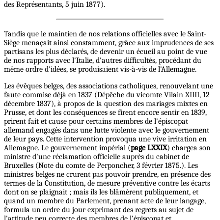
des Représentants, 5 juin 1877).
Tandis que le maintien de nos relations officielles avec le Saint-
Siège menaçait ainsi constamment, grâce aux imprudences de ses
partisans les plus déclarés, de devenir un écueil au point de vue
de nos rapports avec l'Italie, d'autres difficultés, procédant du
même ordre d'idées, se produisaient vis-à-vis de l'Allemagne.
Les évêques belges, des associations catholiques, renouvelant une
faute commise déjà en 1837 (Dépêche du vicomte Vilain XIIII, 12
décembre 1837), à propos de la question des mariages mixtes en
Prusse, et dont les conséquences se firent encore sentir en 1839,
prirent fait et cause pour certains membres de l'épiscopat
allemand engagés dans une lutte violente avec le gouvernement
de leur pays. Cette intervention provoqua une vive irritation en
Allemagne. Le gouvernement impérial (
page LXXIX
) chargea son
ministre d'une réclamation officielle auprès du cabinet de
Bruxelles (Note du comte de Perponcher, 3 février 1875.). Les
ministres belges ne crurent pas pouvoir prendre, en présence des
termes de la Constitution, de mesure préventive contre les écarts
dont on se plaignait ; mais ils les blâmèrent publiquement, et
quand un membre du Parlement, prenant acte de leur langage,
formula un ordre du jour exprimant des regrets au sujet de
l'attitude peu correcte des membres de l'épiscopat et