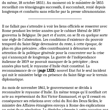
du même, 18 octobre 1855). Au moment où le ministère de 1855
recueillait ces témoignages successifs, il succombait, renié depuis
longtemps et combattu sans relâche par la presse ultramontaine.
Il ne fallait pas s'attendre à voir les liens officiels se resserrer avec
Rome pendant les treize années que le cabinet libéral de 1859
gouverna la Belgique. De part et d'autre, on se fit en quelque sorte
une règle de l'abstention. Les conditions d'existence du pouvoir
temporel du Saint-Siège devenaient du reste, à cette époque, de
plus en plus précaires ; elles contribuaient à détourner son
attention de la politique générale pour la concentrer sur la crise
qui s'annonçait de longtemps. La guerre de l'indépendance
italienne de 1859 ne pouvait manquer de la précipiter ; deux
années plus tard, le royaume d'Italie était constitué. La
reconnaissance de ce (
page LXIX
) nouvel Etat fut le seul incident
qui mit le ministère belge en présence du Saint-Siège sur le terrain
diplomatique.
Au mois de novembre 1861, le gouvernement se décida à
reconnaître le royaume d'Italie. En même temps qu'il notifiait cet
acte au représentant du Roi Victor-Emmanuel, et qu'il cessait en
conséquence ses relations avec celui du Roi des Deux-Siciles, le
ministre des Affaires étrangères envoya à Rome des explications
au sujet de sa résolution. La dépêche adressée à cette occasion par