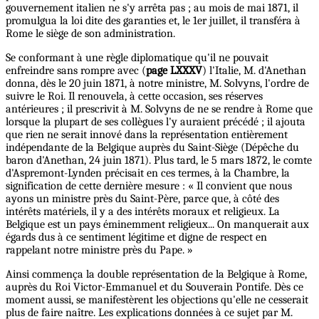
gouvernement italien ne s'y arrêta pas ; au mois de mai 1871, il
promulgua la loi dite des garanties et, le 1er juillet, il transféra à
Rome le siège de son administration.
Se conformant à une règle diplomatique qu'il ne pouvait
enfreindre sans rompre avec (
page LXXXV
) l'Italie, M. d'Anethan
donna, dès le 20 juin 1871, à notre ministre, M. Solvyns, l'ordre de
suivre le Roi. Il renouvela, à cette occasion, ses réserves
antérieures ; il prescrivit à M. Solvyns de ne se rendre à Rome que
lorsque la plupart de ses collègues l'y auraient précédé ; il ajouta
que rien ne serait innové dans la représentation entièrement
indépendante de la Belgique auprès du Saint-Siège (Dépêche du
baron d'Anethan, 24 juin 1871). Plus tard, le 5 mars 1872, le comte
d'Aspremont-Lynden précisait en ces termes, à la Chambre, la
signification de cette dernière mesure : « Il convient que nous
ayons un ministre près du Saint-Père, parce que, à côté des
intérêts matériels, il y a des intérêts moraux et religieux. La
Belgique est un pays éminemment religieux... On manquerait aux
égards dus à ce sentiment légitime et digne de respect en
rappelant notre ministre près du Pape. »
Ainsi commença la double représentation de la Belgique à Rome,
auprès du Roi Victor-Emmanuel et du Souverain Pontife. Dès ce
moment aussi, se manifestèrent les objections qu'elle ne cesserait
plus de faire naître. Les explications données à ce sujet par M.