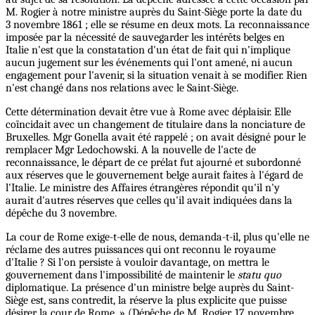
M. Rogier à notre ministre auprès du Saint-Siège porte la date du
3 novembre 1861 ; elle se résume en deux mots. La reconnaissance
imposée par la nécessité de sauvegarder les intérêts belges en
Italie n'est que la constatation d'un état de fait qui n'implique
aucun jugement sur les événements qui l'ont amené, ni aucun
engagement pour l'avenir, si la situation venait à se modifier. Rien
n'est changé dans nos relations avec le Saint-Siège.
Cette détermination devait être vue à Rome avec déplaisir. Elle
coïncidait avec un changement de titulaire dans la nonciature de
Bruxelles. Mgr Gonella avait été rappelé ; on avait désigné pour le
remplacer Mgr Ledochowski. A la nouvelle de l'acte de
reconnaissance, le départ de ce prélat fut ajourné et subordonné
aux réserves que le gouvernement belge aurait faites à l'égard de
l'Italie. Le ministre des Affaires étrangères répondit qu'il n'y
aurait d'autres réserves que celles qu'il avait indiquées dans la
dépêche du 3 novembre.
La cour de Rome exige-t-elle de nous, demanda-t-il, plus qu'elle ne
réclame des autres puissances qui ont reconnu le royaume
d'Italie ? Si l'on persiste à vouloir davantage, on mettra le
gouvernement dans l'impossibilité de maintenir le
statu quo
diplomatique. La présence d'un ministre belge auprès du Saint-
Siège est, sans contredit, la réserve la plus explicite que puisse
désirer la cour de Rome. » (Dépêche de M. Rogier, 17 novembre