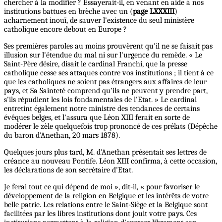
chercher à la modifier ? Essayerait-il, en venant en aide à nos
institutions battues en brèche avec un (
page LXXXIII
)
acharnement inouï, de sauver l'existence du seul ministère
catholique encore debout en Europe ?
Ses premières paroles au moins prouvèrent qu'il ne se faisait pas
illusion sur l'étendue du mal ni sur l'urgence du remède. « Le
Saint-Père désire, disait le cardinal Franchi, que la presse
catholique cesse ses attaques contre vos institutions ; il tient à ce
que les catholiques ne soient pas étrangers aux affaires de leur
pays, et Sa Sainteté comprend qu'ils ne peuvent y prendre part,
s'ils répudient les lois fondamentales de l'Etat. » Le cardinal
entretint également notre ministre des tendances de certains
évêques belges, et l'assura que Léon XIII ferait en sorte de
modérer le zèle quelquefois trop prononcé de ces prélats (Dépêche
du baron d'Anethan, 20 mars 1878).
Quelques jours plus tard, M. d'Anethan présentait ses lettres de
créance au nouveau Pontife. Léon XIII confirma, à cette occasion,
les déclarations de son secrétaire d'Etat.
Je ferai tout ce qui dépend de moi », dit-il, « pour favoriser le
développement de la religion en Belgique et les intérêts de votre
belle patrie. Les relations entre le Saint-Siège et la Belgique sont
facilitées par les libres institutions dont jouit votre pays. Ces