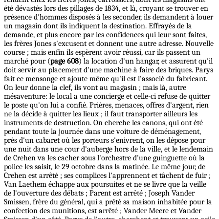
été dévastés lors des pillages de 1834, et là, croyant se trouver en
présence d'hommes disposés à les seconder, ils demandent à louer
un magasin dont ils indiquent la destination. Effrayés de la
demande, et plus encore par les confidences qui leur sont faites,
les frères Jones s'excusent et donnent une autre adresse. Nouvelle
course ; mais enfin ils espèrent avoir réussi, car ils passent un
marché pour (
page 608
) la location d'un hangar, et assurent qu'il
doit servir au placement d'une machine à faire des briques. Parys
fait ce mensonge et ajoute même qu'il est l'associé du fabricant.
On leur donne la clef, ils vont au magasin ; mais là, autre
mésaventure: le local a une concierge et celle-ci refuse de quitter
le poste qu'on lui a confié. Prières, menaces, offres d'argent, rien
ne la décide à quitter les lieux ; il faut transporter ailleurs les
instruments de destruction. On cherche les canons, qui ont été
pendant toute la journée dans une voiture de déménagement,
près d'un cabaret où les porteurs s'enivrent, on les dépose pour
une nuit dans une cour d'auberge hors de la ville, et le lendemain
de Crehen va les cacher sous l'orchestre d'une guinguette où la
police les saisit, le 29 octobre dans la matinée. Le même jour, de
Crehen est arrêté ; ses complices l'apprennent et tâchent de fuir ;
Van Laethem échappe aux poursuites et ne se livre que la veille
de l'ouverture des débats ; Parent est arrêté ; Joseph Vander
Smissen, frère du général, qui a prêté sa maison inhabitée pour la
confection des munitions, est arrêté ; Vander Meere et Vander