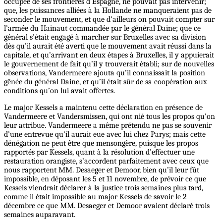
occupée de ses frontières d’Espagne, ne pouvait pas intervenir;
que, les puissances alliées à la Hollande ne manqueraient pas de
seconder le mouvement, et que d’ailleurs on pouvait compter sur
l’armée du Hainaut commandée par le général Daine; que ce
général s’était engagé à marcher sur Bruxelles avec sa division
dès qu’il aurait été averti que le mouvement avait réussi dans la
capitale, et qu’arrivant en deux étapes à Bruxelles, il y appuierait
le gouvernement de fait qu’il y trouverait établi; sur de nouvelles
observations, Vandermeere ajouta qu’il connaissait la position
gênée du général Daine, et qu’il était sûr de sa coopération aux
conditions qu’on lui avait offertes.
Le major Kessels a maintenu cette déclaration en présence de
Vandermeere et Vandersmissen, qui ont nié tous les propos qu’on
leur attribue. Vandermeere a même prétendu ne pas se souvenir
d’une entrevue qu’il aurait eue avec lui chez Parys; mais cette
dénégation ne peut être que mensongère, puisque les propos
rapportés par Kessels, quant à la résolution d’effectuer une
restauration orangiste, s’accordent parfaitement avec ceux que
nous rapportent MM. Desaeger et Demoor, bien qu’il leur fût
impossible, en déposant les 5 et 11 novembre, de prévoir ce que
Kessels viendrait déclarer à la justice trois semaines plus tard,
comme il était impossible au major Kessels de savoir le 2
décembre ce que MM. Desaeger et Demoor avaient déclaré trois
semaines auparavant.