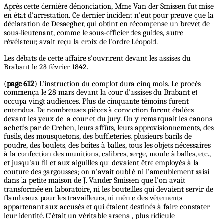
Après cette dernière dénonciation, Mme Van der Smissen fut mise
en état d'arrestation. Ce dernier incident n'eut pour preuve que la
déclaration de Desaegher, qui obtint en récompense un brevet de
sous-lieutenant, comme le sous-officier des guides, autre
révélateur, avait reçu la croix de l'ordre Léopold.
Les débats de cette affaire s'ouvrirent devant les assises du
Brabant le 28 février 1842.
(
page 612
) L'instruction du complot dura cinq mois. Le procès
commença le 28 mars devant la cour d'assises du Brabant et
occupa vingt audiences. Plus de cinquante témoins furent
entendus. De nombreuses pièces à conviction furent étalées
devant les yeux de la cour et du jury. On y remarquait les canons
achetés par de Crehen, leurs affûts, leurs approvisionnements, des
fusils, des mousquetons, des buffleteries, plusieurs barils de
poudre, des boulets, des boîtes à balles, tous les objets nécessaires
à la confection des munitions, calibres, serge, moule à balles, etc.,
et jusqu'au fil et aux aiguilles qui devaient être employés à la
couture des gargousses; on n'avait oublié ni l'ameublement saisi
dans la petite maison de J. Vander Smissen que l'on avait
transformée en laboratoire, ni les bouteilles qui devaient servir de
flambeaux pour les travailleurs, ni même des vêtements
appartenant aux accusés et qui étaient destinés à faire constater
leur identité. C'était un véritable arsenal, plus ridicule