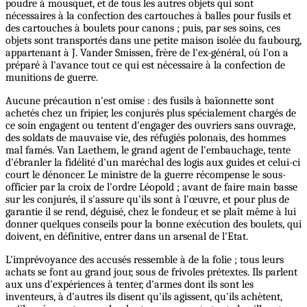
poudre à mousquet, et de tous les autres objets qui sont
nécessaires à la confection des cartouches à balles pour fusils et
des cartouches à boulets pour canons ; puis, par ses soins, ces
objets sont transportés dans une petite maison isolée du faubourg,
appartenant à J. Vander Smissen, frère de l'ex-général, où l'on a
préparé à l'avance tout ce qui est nécessaire à la confection de
munitions de guerre.
Aucune précaution n'est omise : des fusils à baïonnette sont
achetés chez un fripier, les conjurés plus spécialement chargés de
ce soin engagent ou tentent d'engager des ouvriers sans ouvrage,
des soldats de mauvaise vie, des réfugiés polonais, des hommes
mal famés. Van Laethem, le grand agent de l'embauchage, tente
d'ébranler la fidélité d'un maréchal des logis aux guides et celui-ci
court le dénoncer. Le ministre de la guerre récompense le sous-
officier par la croix de l'ordre Léopold ; avant de faire main basse
sur les conjurés, il s'assure qu'ils sont à l'œuvre, et pour plus de
garantie il se rend, déguisé, chez le fondeur, et se plaît même à lui
donner quelques conseils pour la bonne exécution des boulets, qui
doivent, en définitive, entrer dans un arsenal de l'Etat.
L'imprévoyance des accusés ressemble à de la folie ; tous leurs
achats se font au grand jour, sous de frivoles prétextes. Ils parlent
aux uns d'expériences à tenter, d'armes dont ils sont les
inventeurs, à d'autres ils disent qu'ils agissent, qu'ils achètent,