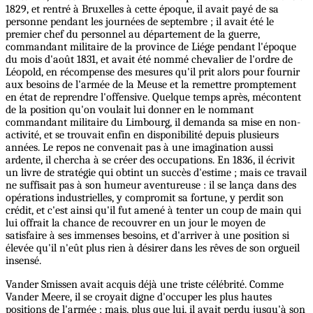
1829, et rentré à Bruxelles à cette époque, il avait payé de sa
personne pendant les journées de septembre ; il avait été le
premier chef du personnel au département de la guerre,
commandant militaire de la province de Liége pendant l'époque
du mois d'août 1831, et avait été nommé chevalier de l'ordre de
Léopold, en récompense des mesures qu'il prit alors pour fournir
aux besoins de l'armée de la Meuse et la remettre promptement
en état de reprendre l'offensive. Quelque temps après, mécontent
de la position qu'on voulait lui donner en le nommant
commandant militaire du Limbourg, il demanda sa mise en non-
activité, et se trouvait enfin en disponibilité depuis plusieurs
années. Le repos ne convenait pas à une imagination aussi
ardente, il chercha à se créer des occupations. En 1836, il écrivit
un livre de stratégie qui obtint un succès d'estime ; mais ce travail
ne suffisait pas à son humeur aventureuse : il se lança dans des
opérations industrielles, y compromit sa fortune, y perdit son
crédit, et c'est ainsi qu'il fut amené à tenter un coup de main qui
lui offrait la chance de recouvrer en un jour le moyen de
satisfaire à ses immenses besoins, et d'arriver à une position si
élevée qu'il n'eût plus rien à désirer dans les rêves de son orgueil
insensé.
Vander Smissen avait acquis déjà une triste célébrité. Comme
Vander Meere, il se croyait digne d'occuper les plus hautes
positions de l'armée ; mais, plus que lui, il avait perdu jusqu'à son