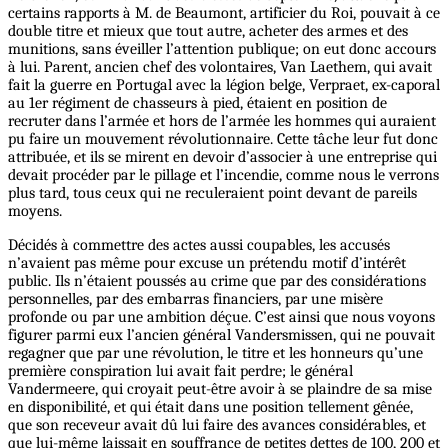
certains rapports à M. de Beaumont, artificier du Roi, pouvait à ce
double titre et mieux que tout autre, acheter des armes et des
munitions, sans éveiller l’attention publique; on eut donc accours
à lui. Parent, ancien chef des volontaires, Van Laethem, qui avait
fait la guerre en Portugal avec la légion belge, Verpraet, ex-caporal
au 1er régiment de chasseurs à pied, étaient en position de
recruter dans l’armée et hors de l’armée les hommes qui auraient
pu faire un mouvement révolutionnaire. Cette tâche leur fut donc
attribuée, et ils se mirent en devoir d’associer à une entreprise qui
devait procéder par le pillage et l’incendie, comme nous le verrons
plus tard, tous ceux qui ne reculeraient point devant de pareils
moyens.
Décidés à commettre des actes aussi coupables, les accusés
n’avaient pas même pour excuse un prétendu motif d’intérêt
public. Ils n’étaient poussés au crime que par des considérations
personnelles, par des embarras financiers, par une misère
profonde ou par une ambition déçue. C’est ainsi que nous voyons
figurer parmi eux l’ancien général Vandersmissen, qui ne pouvait
regagner que par une révolution, le titre et les honneurs qu’une
première conspiration lui avait fait perdre; le général
Vandermeere, qui croyait peut-être avoir à se plaindre de sa mise
en disponibilité, et qui était dans une position tellement gênée,
que son receveur avait dû lui faire des avances considérables, et
que lui-même laissait en souffrance de petites dettes de 100, 200 et