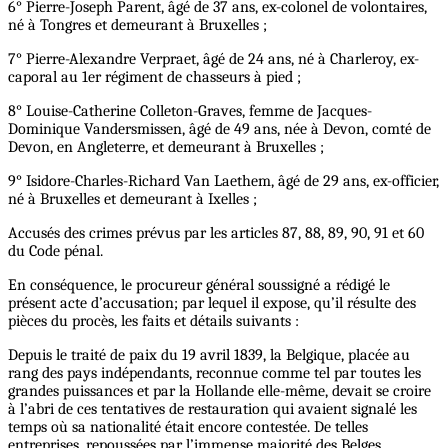
6° Pierre-Joseph Parent, âgé de 37 ans, ex-colonel de volontaires,
né à Tongres et demeurant à Bruxelles ;
7° Pierre-Alexandre Verpraet, âgé de 24 ans, né à Charleroy, ex-
caporal au 1er régiment de chasseurs à pied ;
8° Louise-Catherine Colleton-Graves, femme de Jacques-
Dominique Vandersmissen, âgé de 49 ans, née à Devon, comté de
Devon, en Angleterre, et demeurant à Bruxelles ;
9° Isidore-Charles-Richard Van Laethem, âgé de 29 ans, ex-officier,
né à Bruxelles et demeurant à Ixelles ;
Accusés des crimes prévus par les articles 87, 88, 89, 90, 91 et 60
du Code pénal.
En conséquence, le procureur général soussigné a rédigé le
présent acte d’accusation; par lequel il expose, qu’il résulte des
pièces du procès, les faits et détails suivants :
Depuis le traité de paix du 19 avril 1839, la Belgique, placée au
rang des pays indépendants, reconnue comme tel par toutes les
grandes puissances et par la Hollande elle-même, devait se croire
à l’abri de ces tentatives de restauration qui avaient signalé les
temps où sa nationalité était encore contestée. De telles
entreprises, repoussées par l’immense majorité des Belges,