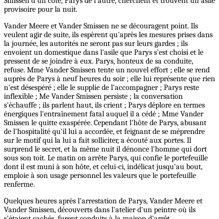
Smissen d'un côté, Parys de l'autre, cherchent et trouvent un asile
provisoire pour la nuit.
Vander Meere et Vander Smissen ne se découragent point. Ils
veulent agir de suite, ils espèrent qu'après les mesures prises dans
la journée, les autorités ne seront pas sur leurs gardes ; ils
envoient un domestique dans l'asile que Parys s'est choisi et le
pressent de se joindre à eux. Parys, honteux de sa conduite,
refuse. Mme Vander Smissen tente un nouvel effort ; elle se rend
auprès de Parys à neuf heures du soir ; elle lui représente que rien
n'est désespéré ; elle le supplie de l'accompagner ; Parys reste
inflexible ; Me Vander Smissen persiste ; la conversation
s'échauffe ; ils parlent haut, ils crient ; Parys déplore en termes
énergiques l'entraînement fatal auquel il a cédé ; Mme Vander
Smissen le quitte exaspérée. Cependant l'hôte de Parys, abusant
de l'hospitalité qu'il lui a accordée, et feignant de se méprendre
sur le motif qui la lui a fait solliciter, a écouté aux portes. Il
surprend le secret, et la même nuit il dénonce l'homme qui dort
sous son toit. Le matin on arrête Parys, qui confie le portefeuille
dont il est muni à son hôte, et celui-ci, indélicat jusqu'au bout,
emploie à son usage personnel les valeurs que le portefeuille
renferme.
Quelques heures après l'arrestation de Parys, Vander Meere et
Vander Smissen, découverts dans l'atelier d'un peintre où ils
s'étaient cachés, furent conduits à la maison d'arrêt.