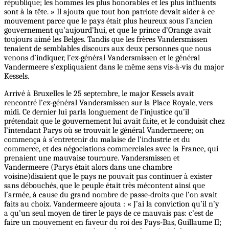
république; les hommes les plus honorables et les plus influents
sont à la tête. » Il ajouta que tout bon patriote devait aider à ce
mouvement parce que le pays était plus heureux sous l’ancien
gouvernement qu’aujourd’hui, et que le prince d’Orange avait
toujours aimé les Belges. Tandis que les frères Vandersmissen
tenaient de semblables discours aux deux personnes que nous
venons d’indiquer, l’ex-général Vandersmissen et le général
Vandermeere s’expliquaient dans le même sens vis-à-vis du major
Kessels.
Arrivé à Bruxelles le 25 septembre, le major Kessels avait
rencontré l’ex-général Vandersmissen sur la Place Royale, vers
midi. Ce dernier lui parla longuement de l’injustice qu’il
prétendait que le gouvernement lui avait faite, et le conduisit chez
l’intendant Parys où se trouvait le général Vandermeere; on
commença à s’entretenir du malaise de l’industrie et du
commerce, et des négociations commerciales avec la France, qui
prenaient une mauvaise tournure. Vandersmissen et
Vandermeere (Parys était alors dans une chambre
voisine)disaient que le pays ne pouvait pas continuer à exister
sans débouchés, que le peuple était très mécontent ainsi que
l’armée, à cause du grand nombre de passe-droits que l’on avait
faits au choix. Vandermeere ajouta : « J’ai la conviction qu’il n’y
a qu’un seul moyen de tirer le pays de ce mauvais pas: c’est de
faire un mouvement en faveur du roi des Pays-Bas, Guillaume II;