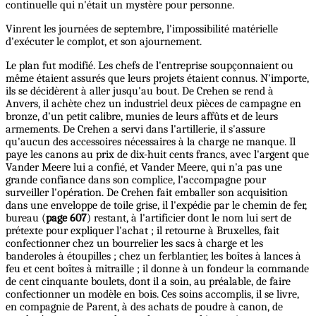
continuelle qui n'était un mystère pour personne.
Vinrent les journées de septembre, l'impossibilité matérielle
d'exécuter le complot, et son ajournement.
Le plan fut modifié. Les chefs de l'entreprise soupçonnaient ou
même étaient assurés que leurs projets étaient connus. N'importe,
ils se décidèrent à aller jusqu'au bout. De Crehen se rend à
Anvers, il achète chez un industriel deux pièces de campagne en
bronze, d'un petit calibre, munies de leurs affûts et de leurs
armements. De Crehen a servi dans l'artillerie, il s'assure
qu'aucun des accessoires nécessaires à la charge ne manque. Il
paye les canons au prix de dix-huit cents francs, avec l'argent que
Vander Meere lui a confié, et Vander Meere, qui n'a pas une
grande confiance dans son complice, l'accompagne pour
surveiller l'opération. De Crehen fait emballer son acquisition
dans une enveloppe de toile grise, il l'expédie par le chemin de fer,
bureau (
page 607
) restant, à l'artificier dont le nom lui sert de
prétexte pour expliquer l'achat ; il retourne à Bruxelles, fait
confectionner chez un bourrelier les sacs à charge et les
banderoles à étoupilles ; chez un ferblantier, les boîtes à lances à
feu et cent boîtes à mitraille ; il donne à un fondeur la commande
de cent cinquante boulets, dont il a soin, au préalable, de faire
confectionner un modèle en bois. Ces soins accomplis, il se livre,
en compagnie de Parent, à des achats de poudre à canon, de