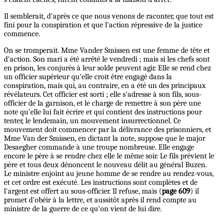
Il semblerait, d'après ce que nous venons de raconter, que tout est
fini pour la conspiration et que l'action répressive de la justice
commence.
On se tromperait. Mme Vander Smissen est une femme de tête et
d'action. Son mari a été arrêté le vendredi ; mais si les chefs sont
en prison, les conjurés à leur solde peuvent agir. Elle se rend chez
un officier supérieur qu'elle croit être engagé dans la
conspiration, mais qui, au contraire, en a été un des principaux
révélateurs. Cet officier est sorti ; elle s'adresse à son fils, sous-
officier de la garnison, et le charge de remettre à son père une
note qu'elle lui fait écrire et qui contient des instructions pour
tenter, le lendemain, un mouvement insurrectionnel. Ce
mouvement doit commencer par la délivrance des prisonniers, et
Mme Van der Smissen, en dictant la note, suppose que le major
Desaegher commande à une troupe nombreuse. Elle engage
encore le père à se rendre chez elle le même soir. Le fils prévient le
père et tous deux dénoncent le nouveau délit au général Buzen.
Le ministre enjoint au jeune homme de se rendre au rendez-vous,
et cet ordre est exécuté. Les instructions sont complètes et de
l'argent est offert au sous-officier. Il refuse, mais (
page 609
) il
promet d'obéir à la lettre, et aussitôt après il rend compte au
ministre de la guerre de ce qu'on vient de lui dire.