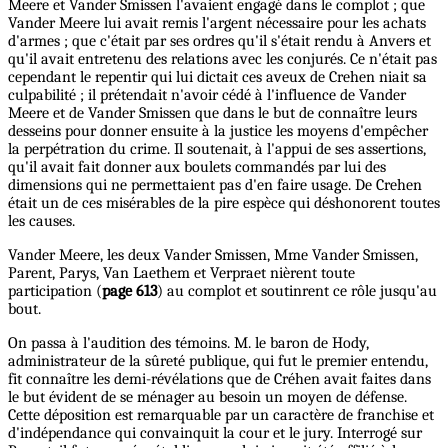
Meere et Vander Smissen l'avaient engagé dans le complot ; que
Vander Meere lui avait remis l'argent nécessaire pour les achats
d'armes ; que c'était par ses ordres qu'il s'était rendu à Anvers et
qu'il avait entretenu des relations avec les conjurés. Ce n'était pas
cependant le repentir qui lui dictait ces aveux de Crehen niait sa
culpabilité ; il prétendait n'avoir cédé à l'influence de Vander
Meere et de Vander Smissen que dans le but de connaître leurs
desseins pour donner ensuite à la justice les moyens d'empêcher
la perpétration du crime. Il soutenait, à l'appui de ses assertions,
qu'il avait fait donner aux boulets commandés par lui des
dimensions qui ne permettaient pas d'en faire usage. De Crehen
était un de ces misérables de la pire espèce qui déshonorent toutes
les causes.
Vander Meere, les deux Vander Smissen, Mme Vander Smissen,
Parent, Parys, Van Laethem et Verpraet nièrent toute
participation (
page 613
) au complot et soutinrent ce rôle jusqu'au
bout.
On passa à l'audition des témoins. M. le baron de Hody,
administrateur de la sûreté publique, qui fut le premier entendu,
fit connaître les demi-révélations que de Créhen avait faites dans
le but évident de se ménager au besoin un moyen de défense.
Cette déposition est remarquable par un caractère de franchise et
d'indépendance qui convainquit la cour et le jury. Interrogé sur