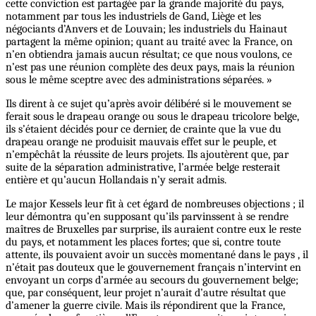
cette conviction est partagée par la grande majorité du pays,
notamment par tous les industriels de Gand, Liège et les
négociants d’Anvers et de Louvain; les industriels du Hainaut
partagent la même opinion; quant au traité avec la France, on
n’en obtiendra jamais aucun résultat; ce que nous voulons, ce
n’est pas une réunion complète des deux pays, mais la réunion
sous le même sceptre avec des administrations séparées. »
Ils dirent à ce sujet qu’après avoir délibéré si le mouvement se
ferait sous le drapeau orange ou sous le drapeau tricolore belge,
ils s’étaient décidés pour ce dernier, de crainte que la vue du
drapeau orange ne produisit mauvais effet sur le peuple, et
n’empêchât la réussite de leurs projets. Ils ajoutèrent que, par
suite de la séparation administrative, l’armée belge resterait
entière et qu’aucun Hollandais n’y serait admis.
Le major Kessels leur fit à cet égard de nombreuses objections ; il
leur démontra qu’en supposant qu’ils parvinssent à se rendre
maîtres de Bruxelles par surprise, ils auraient contre eux le reste
du pays, et notamment les places fortes; que si, contre toute
attente, ils pouvaient avoir un succès momentané dans le pays , il
n’était pas douteux que le gouvernement français n’intervint en
envoyant un corps d’armée au secours du gouvernement belge;
que, par conséquent, leur projet n’aurait d’autre résultat que
d’amener la guerre civile. Mais ils répondirent que la France,