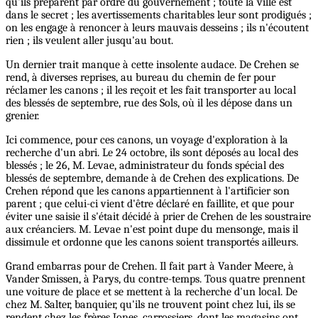
qu'ils préparent par ordre du gouvernement ; toute la ville est
dans le secret ; les avertissements charitables leur sont prodigués ;
on les engage à renoncer à leurs mauvais desseins ; ils n'écoutent
rien ; ils veulent aller jusqu'au bout.
Un dernier trait manque à cette insolente audace. De Crehen se
rend, à diverses reprises, au bureau du chemin de fer pour
réclamer les canons ; il les reçoit et les fait transporter au local
des blessés de septembre, rue des Sols, où il les dépose dans un
grenier.
Ici commence, pour ces canons, un voyage d'exploration à la
recherche d'un abri. Le 24 octobre, ils sont déposés au local des
blessés ; le 26, M. Levae, administrateur du fonds spécial des
blessés de septembre, demande à de Crehen des explications. De
Crehen répond que les canons appartiennent à l'artificier son
parent ; que celui-ci vient d'être déclaré en faillite, et que pour
éviter une saisie il s'était décidé à prier de Crehen de les soustraire
aux créanciers. M. Levae n'est point dupe du mensonge, mais il
dissimule et ordonne que les canons soient transportés ailleurs.
Grand embarras pour de Crehen. Il fait part à Vander Meere, à
Vander Smissen, à Parys, du contre-temps. Tous quatre prennent
une voiture de place et se mettent à la recherche d'un local. De
chez M. Salter, banquier, qu'ils ne trouvent point chez lui, ils se
rendent chez les frères Jones, carrossiers, dont les magasins ont