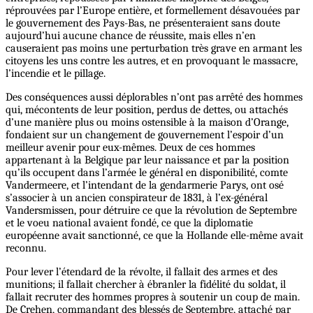
réprouvées par l’Europe entière, et formellement désavouées par
le gouvernement des Pays-Bas, ne présenteraient sans doute
aujourd’hui aucune chance de réussite, mais elles n’en
causeraient pas moins une perturbation très grave en armant les
citoyens les uns contre les autres, et en provoquant le massacre,
l’incendie et le pillage.
Des conséquences aussi déplorables n’ont pas arrêté des hommes
qui, mécontents de leur position, perdus de dettes, ou attachés
d’une manière plus ou moins ostensible à la maison d’Orange,
fondaient sur un changement de gouvernement l’espoir d’un
meilleur avenir pour eux-mêmes. Deux de ces hommes
appartenant à la Belgique par leur naissance et par la position
qu’ils occupent dans l’armée le général en disponibilité, comte
Vandermeere, et l’intendant de la gendarmerie Parys, ont osé
s’associer à un ancien conspirateur de 1831, à l’ex-général
Vandersmissen, pour détruire ce que la révolution de Septembre
et le voeu national avaient fondé, ce que la diplomatie
européenne avait sanctionné, ce que la Hollande elle-même avait
reconnu.
Pour lever l’étendard de la révolte, il fallait des armes et des
munitions; il fallait chercher à ébranler la fidélité du soldat, il
fallait recruter des hommes propres à soutenir un coup de main.
De Crehen, commandant des blessés de Septembre, attaché par