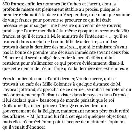
500 francs; enfin les nommés De Crehen et Parent, dont la
profonde misère est pleinement établie au procès, puisque le
premier réclamait à la dace du 9 septembre, une modique somme
de vingt francs pour pouvoir se procurer ce qui lui était
nécessaire pour soigner une blessure qui venait de se rouvrir,
tandis que l’autre mendiait à la même époque un secours de 250
francs, et qu’il écrivait à M. le ministre de l’intérieur « … qu’il se
trouvait dans un état de besoin difficile à décrire;… qu’il se
trouvait dans la dernière des misères..., que si le ministre n’avait
pas la bonté de prendre une décision immédiate (avant deux fois
48 heures) il serait obligé de vendre le peu d’effets qui lui
restaient pour s’alimenter, ce qui prouve évidemment, disait-il,
que cette demande n’était faite qu’à la dernière des extrémités. »
Vers le milieu du mois d’août dernier, Vandermeere, qui se
trouvait au café des Mille-Colonnes à quelque distance de M.
l’avocat Jottrand, s’approcha de ce dernier, se mit à l’entretenir du
mécontentement qu’il disait exister dans le pays et dans l’armée;
il lui déclara que « beaucoup de monde pensait que le roi
Guillaume Il, ancien prince d’Orange conviendrait au
gouvernement de la Belgique, maintenant ne son père était retiré
des affaires. » M. Jottrand lui fit à cet égard quelques objections;
mais elles n’empêchèrent point l’accusé de maintenir l’opinion
qu’il venait d’énoncer.