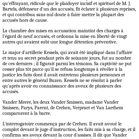
qu'effrayant, ridicule que le plaidoyer incisif et spirituel de M. J.
Bartels, défenseur d'un des accusés, fit éclater à plusieurs reprises,
et qui contribua sans nul doute à faire mettre la plupart des
accusés hors de cause.
La chambre des mises en accusation maintint des charges à
l'égard de neuf accusés, et ordonna la mise en liberté de vingt
autres qui avaient subi une longue détention préventive.
Le major d'artillerie Kessels, qui avait été impliqué dans l'affaire
et tenu au secret pendant près de soixante jours, fut au nombre
de ces derniers ; il figurait parmi les témoins. Sa captivité ne put
cesser plus tôt parce qu'il se refusa longtemps à révéler à la
justice les faits dont il avait entretenu plusieurs personnes et
entre autres le général Buzen. Kessels ne se résolut à parler
qu'après avoir eu connaissance des aveux de plusieurs des
accusés.
Vander Meere, les deux Vander Smissen, madame Vander
Smissen, Parys, Parent, de Crehen, Verpraet et Van Laethem
comparurent à la barre.
L'interrogatoire commença par de Crehen. Il avait avoué le
complot devant le juge d'instruction, les faits mis à sa charge, et il
confirma ses aveux devant la cour d'assises. Il dit que Vander