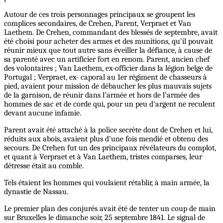
Autour de ces trois personnages principaux se groupent les
complices secondaires, de Crehen, Parent, Verpraet et Van
Laethem. De Crehen, commandant des blessés de septembre, avait
été choisi pour acheter des armes et des munitions, qu'il pouvait
réunir mieux que tout autre sans éveiller la défiance, à cause de
sa parenté avec un artificier fort en renom. Parent, ancien chef
des volontaires ; Van Laethem, ex-officier dans la légion belge de
Portugal ; Verpraet, ex- caporal au 1er régiment de chasseurs à
pied, avaient pour mission de débaucher les plus mauvais sujets
de la garnison, de réunir dans l'armée et hors de l'armée des
hommes de sac et de corde qui, pour un peu d'argent ne reculent
devant aucune infamie.
Parent avait été attaché à la police secrète dont de Crehen et lui,
réduits aux abois, avaient plus d'une fois mendié et obtenu des
secours. De Crehen fut un des principaux révélateurs du complot,
et quant à Verpraet et à Van Laethem, tristes comparses, leur
détresse était au comble.
Tels étaient les hommes qui voulaient rétablir, à main armée, la
dynastie de Nassau.
Le premier plan des conjurés avait été de tenter un coup de main
sur Bruxelles le dimanche soir, 25 septembre 1841. Le signal de