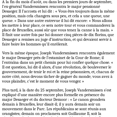
A la fin du mois d’août, ou dans les premiers jours de septembre,
l’ex-général Vandersmissen rencontra le major pensionné
Desaeger. Il l’accosta et lui dit : « Vous êtes toujours dans la même
position, mais cela changera sous peu, et cela a une queue, une
queue. » Dans une autre entrevue il lui dit encore: « Nous allons
les mettre à leur place, ce sera notre tour et vous commanderez la
place de Bruxelles, aussi sûr que vous tenez la canne à la main. »
Il finit une autre fois par lui donner cinq pièces de dix florins, que
Desaeger a remises au juge d’instruction, et qui devaient servir à
faire boire les hommes qu’il enrôlerait.
Vers la même époque, Joseph Vandersmissen rencontra également
le major Desaeger près de l’estaminet de la Cour de Rome; il
l’entraîna dans un petit chemin pour lui confier quelque chose. «
Il est question, lui dit-il alors, d’une révolution, de bouleverser le
gouvernement, de tenir le roi et la reine prisonniers, et, chacun de
notre côté, nous devons tâcher de gagner du monde; vous avez à
vous plaindre, c’est le moment de vous venger. »
Plus tard, à la date du 25 septembre, Joseph Vandersmissen s’est
expliqué d’une manière encore plus formelle en présence du
major Desaeger et du docteur Demoor : « Le canon grondera
demain à Bruxelles, leur disait-il; il y aura demain soir un
mouvement dans le Parc. Les républicains se sont réunis aux
orangistes; demain on proclamera soit Guillaume Il, soit la