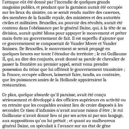
l'attaque eût été donné par l'incendie de quelques grands
magasins publics, et pendant que la garnison aurait été occupée
sur les lieux du sinistre, on se serait rendu maître des casernes,
des membres de la famille royale, des ministres et des autorités
civiles et militaires. Bruxelles, au pouvoir des révoltés, aurait été
contenu dans l'obéissance par le général Daine, qui, à la tête de sa
division, aurait quitté Mons pour appuyer le mouvement et prêter
main-forte au gouvernement de fait. Il est superflu d'ajouter que
ce gouvernement se composerait de Vander Meere et Vander
Smissen. De Bruxelles, le mouvement se serait propagé en
quelques heures sur toute l'étendue du territoire ; le roi Guillaume
II, qui, au dire des conjurés, avait donné sa parole de chevalier de
passer la frontière au premier appel, serait venu prendre
possession du trône que lui offrirait le gouvernement transitoire ;
la France, occupée ailleurs, laisserait faire, tandis, au contraire,
que les puissances amies de la Hollande appuieraient la
restauration.
Ce plan, quelque absurde qu'il paraisse, avait été conçu
sérieusement et développé à des officiers supérieurs en activité ou
en retraite que les coupables avaient lieu de croire disposés à les
seconder. Ce tissu d'infamies n'avait aucune raison d'être ; le roi
Guillaume n'avait donné lieu ni par ses actes ni par son langage,
aux suppositions qu'on lui prêtait ; et quant au malheureux
général Daine, on spéculait à l'avance sur un état de gêne