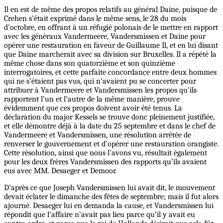
Il en est de même des propos relatifs au général Daine, puisque de
Crehen s’était exprimé dans le même sens, le 28 du mois
d’octobre, en offrant à un réfugié polonais de le mettre en rapport
avec les généraux Vandermeere, Vandersmissen et Daine pour
opérer une restauration en faveur de Guillaume Il, et en lui disant
que Daine marcherait avec sa division sur Bruxelles. Il a répété la
même chose dans son quatorzième et son quinzième
interrogatoires, et cette parfaite concordance entre deux hommes
qui ne s’étaient pas vus, qui n’avaient pu se concerter pour
attribuer à Vandermeere et Vandersmissen les propos qu’ils
rapportent l’un et l’autre de la même manière, prouve
évidemment que ces propos doivent avoir été tenus. La
déclaration du major Kessels se trouve donc pleinement justifiée,
et elle démontre déjà à la date du 25 septembre et dans le chef de
Vandermeere et Vandersmissen, une résolution arrêtée de
renverser le gouvernement et d’opérer une restauration orangiste.
Cette résolution, ainsi que nous l’avons vu, résultait également
pour les deux frères Vandersmissen des rapports qu’ils avaient
eus avec MM. Desaeger et Demoor.
D’après ce que Joseph Vandersmissen lui avait dit, le mouvement
devait éclater le dimanche des fêtes de septembre; mais il fut alors
ajourné. Desaeger lui en demanda la cause, et Vandersmissen lui
répondit que l’affaire n’avait pas lieu parce qu’il y avait eu