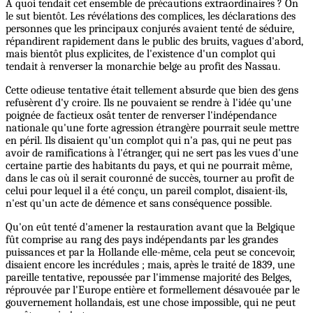
A quoi tendait cet ensemble de précautions extraordinaires ? On
le sut bientôt. Les révélations des complices, les déclarations des
personnes que les principaux conjurés avaient tenté de séduire,
répandirent rapidement dans le public des bruits, vagues d'abord,
mais bientôt plus explicites, de l'existence d'un complot qui
tendait à renverser la monarchie belge au profit des Nassau.
Cette odieuse tentative était tellement absurde que bien des gens
refusèrent d'y croire. Ils ne pouvaient se rendre à l'idée qu'une
poignée de factieux osât tenter de renverser l'indépendance
nationale qu'une forte agression étrangère pourrait seule mettre
en péril. Ils disaient qu'un complot qui n'a pas, qui ne peut pas
avoir de ramifications à l'étranger, qui ne sert pas les vues d'une
certaine partie des habitants du pays, et qui ne pourrait même,
dans le cas où il serait couronné de succès, tourner au profit de
celui pour lequel il a été conçu, un pareil complot, disaient-ils,
n'est qu'un acte de démence et sans conséquence possible.
Qu'on eût tenté d'amener la restauration avant que la Belgique
fût comprise au rang des pays indépendants par les grandes
puissances et par la Hollande elle-même, cela peut se concevoir,
disaient encore les incrédules ; mais, après le traité de 1839, une
pareille tentative, repoussée par l'immense majorité des Belges,
réprouvée par l'Europe entière et formellement désavouée par le
gouvernement hollandais, est une chose impossible, qui ne peut