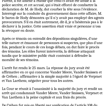
Parent, il fut amené a établir que celui-ci avait été affilié à la
police secrète, et cet accusé, qui s'était efforcé de combattre la
déclaration de M. de Hody, dut courber la tête sous l'évidence.
Interrogé sur la conduite du gouvernement dans cette affaire, M.
le baron de Hody démontra qu'il n'y avait pas employé des agents
provocateurs. S'il en était autrement, dit-il, je n'hésiterais pas à le
déclarer à la justice. Cette assertion était vraie et personne n'osa
la révoquer en doute.
Après ce témoin on entendit des dépositions singulières, d'une
telle nature et émanant de personnes si suspectes, que plus d'une
fois, pendant le cours de ces longs débats, on dut faire le procès
des témoins. Les rôles furent intervertis, la défense attaquait
tandis que le ministère public était contraint à défendre la
moralité de ses témoins.
L'arrêt fut rendu le 25 mars. La réponse du jury avait été
affirmative en ce qui concerne Vander Meere, Vander Smissen et
de Créhen ; affirmative à la simple majorité à l'égard de Verpraet
et Van Laethem; négative pour tous les autres.
La Cour se réunit à l'unanimité à la majorité du jury et rendit un
arrêt qui condamnait Vander Meere, Vander Smissen, Verpraet et
Van Laethem à la peine capitale et aux frais du procès.
De Créhen fut mis en liberté par application de l'article 108 du