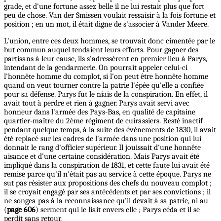
grade, et d'une fortune assez belle il ne lui restait plus que fort
peu de chose. Van der Smissen voulait ressaisir à la fois fortune et
position ; en un mot, il était digne de s'associer à Vander Meere.
L'union, entre ces deux hommes, se trouvait donc cimentée par le
but commun auquel tendaient leurs efforts. Pour gagner des
partisans à leur cause, ils s'adressèrent en premier lieu à Parys,
intendant de la gendarmerie. On pourrait appeler celui-ci
l'honnête homme du complot, si l'on peut être honnête homme
quand on veut tourner contre la patrie l'épée qu'elle a confiée
pour sa défense. Parys fut le niais de la conspiration. En effet, il
avait tout à perdre et rien à gagner. Parys avait servi avec
honneur dans l'armée des Pays-Bas, en qualité de capitaine
quartier-maître du 2ème régiment de cuirassiers. Resté inactif
pendant quelque temps, à la suite des événements de 1830, il avait
été replacé sur les cadres de l'armée dans une position qui lui
donnait le rang d'officier supérieur. Il jouissait d'une honnête
aisance et d'une certaine considération. Mais Parys avait été
impliqué dans la conspiration de 1831, et cette faute lui avait été
remise parce qu'il n'était pas au service à cette époque. Parys ne
sut pas résister aux propositions des chefs du nouveau complot ;
il se croyait engagé par ses antécédents et par ses convictions ; il
ne songea pas à la reconnaissance qu'il devait à sa patrie, ni au
(
page 606
) serment qui le liait envers elle ; Parys céda et il se
perdit sans retour.