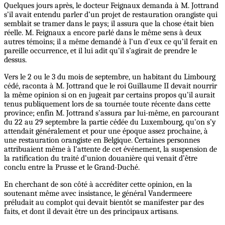
Quelques jours après, le docteur Feignaux demanda à M. Jottrand
s’il avait entendu parler d’un projet de restauration orangiste qui
semblait se tramer dans le pays; il assura que la chose était bien
réelle. M. Feignaux a encore parlé dans le même sens à deux
autres témoins; il a même demandé à l’un d’eux ce qu’il ferait en
pareille occurrence, et il lui adit qu’il s’agirait de prendre le
dessus.
Vers le 2 ou le 3 du mois de septembre, un habitant du Limbourg
cédé, raconta à M. Jottrand que le roi Guillaume II devait nourrir
la même opinion si on en jugeait par certains propos qu’il aurait
tenus publiquement lors de sa tournée toute récente dans cette
province; enfin M. Jottrand s’assura par lui-même, en parcourant
du 22 au 29 septembre la partie cédée du Luxembourg, qu’on s’y
attendait généralement et pour une époque assez prochaine, à
une restauration orangiste en Belgique. Certaines personnes
attribuaient même à l’attente de cet événement, la suspension de
la ratification du traité d’union douanière qui venait d’être
conclu entre la Prusse et le Grand-Duché.
En cherchant de son côté à accréditer cette opinion, en la
soutenant même avec insistance, le général Vandermeere
préludait au complot qui devait bientôt se manifester par des
faits, et dont il devait être un des principaux artisans.