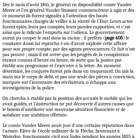
Dès le mois d'août 1841, le général en disponibilité comte Vander
Meere et l'ex-général Vander Smissen commencèrent à agir, et dès
ce moment ils furent signalés à l'attention des hauts
fonctionnaires chargés de veiller à la sûreté de l'Etat. Leurs actes
furent épiés, leurs pas comptés, leurs paroles rapportées, et c'est
ainsi que le ridicule l'emporta sur l'odieux. Le gouvernement
aurait pu couper le mal dans sa racine ; il préféra (
page 605
) le
constater. Aussi lui reprocha-t-on d'avoir exploité cette affaire
pour son propre compte, par des agents provocateurs. Ce fait n'est
pas prouvé ; mais il est avéré que les progrès de la conspiration
étaient connus d'heure en heure, de sorte que la justice put
établir son programme et l'exécuter à la lettre. Au moment
déterminé, les conjurés furent pris dans un traquenard. On mit la
main sur le corps de délit, et pas une seule des pièces à conviction,
marquée sur l'inventaire des révélateurs, n'échappa aux
investigations de la police.
On chercha à établir par la position des accusés le mobile qui les
avait guidés, et l'instruction ne put découvrir d'autres causes que
le besoin d'améliorer une mauvaise situation financière et de
satisfaire une ambition effrénée.
Le comte Vander Meere avait joui d'une certaine réputation dans
l'armée. Elève de l'école militaire de la Flèche, lieutenant à
Waterloo, fonctionnaire civil aux Indes pendant les années 1825 à