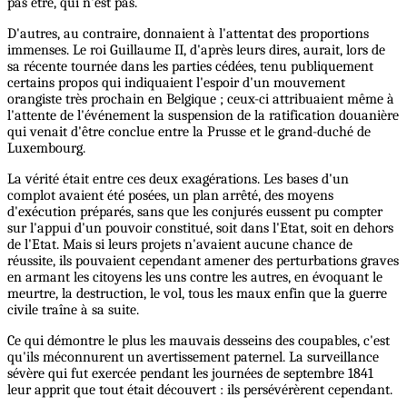
pas être, qui n'est pas.
D'autres, au contraire, donnaient à l'attentat des proportions
immenses. Le roi Guillaume II, d'après leurs dires, aurait, lors de
sa récente tournée dans les parties cédées, tenu publiquement
certains propos qui indiquaient l'espoir d'un mouvement
orangiste très prochain en Belgique ; ceux-ci attribuaient même à
l'attente de l'événement la suspension de la ratification douanière
qui venait d'être conclue entre la Prusse et le grand-duché de
Luxembourg.
La vérité était entre ces deux exagérations. Les bases d'un
complot avaient été posées, un plan arrêté, des moyens
d'exécution préparés, sans que les conjurés eussent pu compter
sur l'appui d'un pouvoir constitué, soit dans l'Etat, soit en dehors
de l'Etat. Mais si leurs projets n'avaient aucune chance de
réussite, ils pouvaient cependant amener des perturbations graves
en armant les citoyens les uns contre les autres, en évoquant le
meurtre, la destruction, le vol, tous les maux enfin que la guerre
civile traîne à sa suite.
Ce qui démontre le plus les mauvais desseins des coupables, c'est
qu'ils méconnurent un avertissement paternel. La surveillance
sévère qui fut exercée pendant les journées de septembre 1841
leur apprit que tout était découvert : ils persévérèrent cependant.