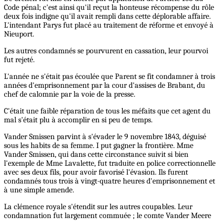
Code pénal; c'est ainsi qu'il reçut la honteuse récompense du rôle
deux fois indigne qu'il avait rempli dans cette déplorable affaire.
L'intendant Parys fut placé au traitement de réforme et envoyé à
Nieuport.
Les autres condamnés se pourvurent en cassation, leur pourvoi
fut rejeté.
L'année ne s'était pas écoulée que Parent se fit condamner à trois
années d'emprisonnement par la cour d'assises de Brabant, du
chef de calomnie par la voie de la presse.
C'était une faible réparation de tous les méfaits que cet agent du
mal s'était plu à accomplir en si peu de temps.
Vander Smissen parvint à s'évader le 9 novembre 1843, déguisé
sous les habits de sa femme. I put gagner la frontière. Mme
Vander Smissen, qui dans cette circonstance suivit si bien
l'exemple de Mme Lavalette, fut traduite en police correctionnelle
avec ses deux fils, pour avoir favorisé l'évasion. Ils furent
condamnés tous trois à vingt-quatre heures d'emprisonnement et
à une simple amende.
La clémence royale s'étendit sur les autres coupables. Leur
condamnation fut largement commuée ; le comte Vander Meere