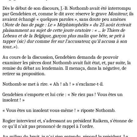
Dès le début de son discours, J.-B. Nothomb avait été interrompu
par Gendebien et, comme le dit avec réserve le grave
Moniteur
, ils
avaient échangé « quelques paroles », sans doute peu amènes
(
Note de bas de page : Le » Méphistophélès » du 25 août écrivait
plaisamment au sujet de cette joute oratoire : « ... le Thiers de
Lebeau et de la Belgique, garçon plus malin que bête, se prit à
tapper (sic) dur comme fer sur l'accusateur, qu'il accusa à son
tour...»
).
Au cours de la discussion, Gendebien demanda de pouvoir
examiner les pièces dont Nothomb avait fait état, et, par suite, la
remise du débat au lendemain. Il menaça, dans la négative, de
retirer sa proposition.
Nothomb se met à rire. « Ah ! ah ! » s'exclame-t-il.
Gendebien s'emporte et lui crie : « Ne riez pas ! Vous êtes un
insolent ! »
« Vous êtes un insolent vous-même ! » riposte Nothomb.
Rogier intervient et, s’adressant au président Raikem, s'étonne de
ce qu'il n'ait pas prononcé de rappel à l'ordre.
Au milieu du bruit, je n'ai rien entendu, répond le président. Le