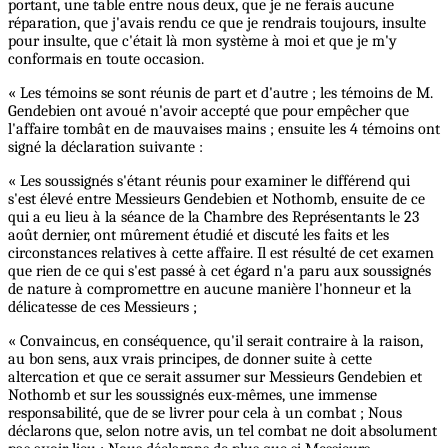
portant, une table entre nous deux, que je ne ferais aucune
réparation, que j'avais rendu ce que je rendrais toujours, insulte
pour insulte, que c'était là mon système à moi et que je m'y
conformais en toute occasion.
« Les témoins se sont réunis de part et d'autre ; les témoins de M.
Gendebien ont avoué n'avoir accepté que pour empêcher que
l'affaire tombât en de mauvaises mains ; ensuite les 4 témoins ont
signé la déclaration suivante :
« Les soussignés s'étant réunis pour examiner le différend qui
s'est élevé entre Messieurs Gendebien et Nothomb, ensuite de ce
qui a eu lieu à la séance de la Chambre des Représentants le 23
août dernier, ont mûrement étudié et discuté les faits et les
circonstances relatives à cette affaire. Il est résulté de cet examen
que rien de ce qui s'est passé à cet égard n'a paru aux soussignés
de nature à compromettre en aucune manière l'honneur et la
délicatesse de ces Messieurs ;
« Convaincus, en conséquence, qu'il serait contraire à la raison,
au bon sens, aux vrais principes, de donner suite à cette
altercation et que ce serait assumer sur Messieurs Gendebien et
Nothomb et sur les soussignés eux-mêmes, une immense
responsabilité, que de se livrer pour cela à un combat ; Nous
déclarons que, selon notre avis, un tel combat ne doit absolument