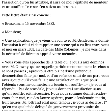
l'assertion qu'on lui attribue, il aura de moi l'épithète de menteur
et un soufflet. Le reste s'en suivra au besoin. »
Cette lettre était ainsi conçue :
« Bruxelles, le 15 novembre 1833.
« Monsieur,
« Une explication que je viens d'avoir avec M. Gendebien a donné
l'occasion à celui-ci de rappeler une scène qui a eu lieu entre vous
et moi en mars 1831, au café des Mille Colonnes ; je me vois dans
la nécessité de faire un appel à votre mémoire.
« Vous vous êtes approché de la table où je jouais aux dominos
avec M. Conway, qui se rappelle parfaitement comment les choses
se sont passées ; après vous être plaint d'une prétendue
dénonciation faite par moi, et d'un refus de salut de ma part, vous
avez ajouté qu'il vous fallait une satisfaction et i>que pour
l'obtenir, vous me donneriez au besoin un souffle<.i> ; je vous ai
répondu : Pas de scandale, je vous donnerai satisfaction sans
qu'un soufflet soit nécessaire. Nous nous sommes donné rendez-
vous chez moi, rue des Douze Apôtres, pour le lendemain matin,
huit heures. M. Jottrand était mon témoin ; je vous ai déclaré : 1°
qu'en ma qualité de délégué du gouvernement provisoire du