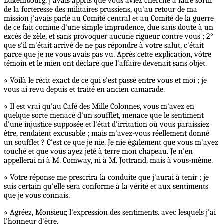
Luxembourg, j'avais appris que vous aviez cherché à faire sortir
de la forteresse des militaires prussiens, qu'au retour de ma
mission j'avais parlé au Comité central et au Comité de la guerre
de ce fait comme d'une simple imprudence, due sans doute à un
excès de zèle, et sans provoquer aucune rigueur contre vous ; 2°
que s'il m'était arrivé de ne pas répondre à votre salut, c'était
parce que je ne vous avais pas vu. Après cette explication, vôtre
témoin et le mien ont déclaré que l'affaire devenait sans objet.
« Voilà le récit exact de ce qui s'est passé entre vous et moi ; je
vous ai revu depuis et traité en ancien camarade.
« Il est vrai qu'au Café des Mille Colonnes, vous m'avez en
quelque sorte menacé d'un soufflet, menace que le sentiment
d'une injustice supposée et l'état d'irritation où vous paraissiez
être, rendaient excusable ; mais m'avez-vous réellement donné
un soufflet ? C'est ce que je nie. Je nie également que vous m'ayez
touché et que vous ayez jeté à terre mon chapeau. Je n'en
appellerai ni à M. Comway, ni à M. Jottrand, mais à vous-même.
« Votre réponse me prescrira la conduite que j'aurai à tenir ; je
suis certain qu'elle sera conforme à la vérité et aux sentiments
que je vous connais.
« Agréez, Monsieur, l'expression des sentiments. avec lesquels j'ai
l'honneur d'être,