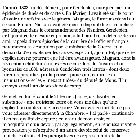
L'année 1833 fut décidément, pour Gendebien, marquée par une
épidémie de duels et de cartels. En février, il avait été sur le point
d'avoir une affaire avec le général Magnan, le futur maréchal du
second Empire. Niellon avait été mis en disponibilité et remplacé
par Magnan dans le commandement des Flandres. Gendebien,
critiquant cette mesure et prenant à la Chambre la défense de son
ami, rappela divers épisodes de la carrière de l'officier français,
notamment sa destitution par le ministre de la Guerre, et lui
demanda d'en expliquer les causes, espérant, ajoutait-il, que cette
explication ne pourrait que lui être avantageuse. Magnan, dont la
révocation était due à un excès de zèle, lors de l'insurrection
lyonnaise de 1831, adressa à Gendebien trois lettres - dont deux
furent reproduites par la presse - protestant contre les «
insinuations» et les « inexactitudes» du député de Mons. Il lui
envoya aussi l'un de ses aides de camp.
Gendebien lui répondit le 21 février. J'ai reçu - disait-il en
substance - une troisième lettre où vous me dites qu'une
explication est devenue nécessaire. Vous avez eu tort de ne pas
vous adresser directement à la Chambre. « J'ai parlé - continuait-
il en ma qualité de député ; en usant de mon droit, en
m'acquittant d'un devoir, j'ai agi légalement ; en repoussant votre
provocation je m'acquitte d'un autre devoir, celui de conserver
intacts les droits et les prérogatives des représentants de la