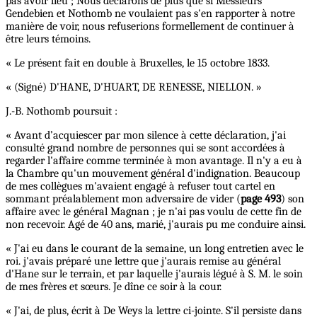
pas avoir lieu ; Nous déclarons de plus que si Messieurs
Gendebien et Nothomb ne voulaient pas s'en rapporter à notre
manière de voir, nous refuserions formellement de continuer à
être leurs témoins.
« Le présent fait en double à Bruxelles, le 15 octobre 1833.
« (Signé) D'HANE, D'HUART, DE RENESSE, NIELLON. »
J.-B. Nothomb poursuit :
« Avant d’acquiescer par mon silence à cette déclaration, j'ai
consulté grand nombre de personnes qui se sont accordées à
regarder l'affaire comme terminée à mon avantage. Il n'y a eu à
la Chambre qu'un mouvement général d'indignation. Beaucoup
de mes collègues m'avaient engagé à refuser tout cartel en
sommant préalablement mon adversaire de vider (
page 493
) son
affaire avec le général Magnan ; je n'ai pas voulu de cette fin de
non recevoir. Agé de 40 ans, marié, j'aurais pu me conduire ainsi.
« J'ai eu dans le courant de la semaine, un long entretien avec le
roi. j'avais préparé une lettre que j'aurais remise au général
d'Hane sur le terrain, et par laquelle j'aurais légué à S. M. le soin
de mes frères et sœurs. Je dîne ce soir à la cour.
« J'ai, de plus, écrit à De Weys la lettre ci-jointe. S'il persiste dans