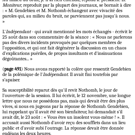
Moniteur
, reproduit par la plupart des journaux, se bornait à dire
: « M. Gendebien et M. Nothomb échangent avec vivacité des
paroles qui, au milieu du bruit, ne parviennent pas jusqu'à nous.
»
L'
Indépendant
- qui avait mentionné les mots échangés - écrivit le
25 août dans son commentaire de la séance : « Nous ne parlerons
pas des divers incidents provoqués par quelques membres de
l'opposition, et qui ont fait dégénérer la discussion en un chaos
d'explications puériles, de propos insultants et d'insinuations
dégoûtantes... »
(
page 491
) Nous avons rapporté la colère que ressentit Gendebien
de la polémique de l'
Indépendant
. Il avait fini toutefois par
s'apaiser.
Sa susceptibilité reparut dès qu'il revit Nothomb, le jour de
l'ouverture de la session. Il lui écrivit, le 12 novembre, une longue
lettre que nous ne possédons pas, mais qui devait être des plus
vives, si nous en jugeons par la réponse de Nothomb. Gendebien,
lui rappelant qu'il avait été son bienfaiteur, lui demandait s'il
avait dit, le 23 août : « Vous êtes un insolent vous-même ! ». Il
accusait aussi Nothomb d'avoir reçu des soufflets dans un lieu
public et d'avoir subi l'outrage. La réponse devait être donnée
endéans les deux heures.