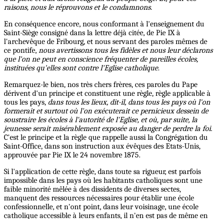
raisons, nous le réprouvons et le condamnons
.
En conséquence encore, nous conformant à l'enseignement du
Saint-Siège consigné dans la lettre déjà citée, de Pie IX à
l'archevêque de Fribourg, et nous servant des paroles mêmes de
ce pontife,
nous avertissons tous les fidèles et nous leur déclarons
que l'on ne peut en conscience fréquenter de pareilles écoles,
instituées qu'elles sont contre l'Eglise catholique
.
Remarquez-le bien, nos très chers frères, ces paroles du Pape
dérivent d'un principe et constituent une règle, règle applicable à
tous les pays,
dans tous les lieux, dit-il, dans tous les pays où l'on
formerait et surtout où l'on exécuterait ce pernicieux dessein de
soustraire les écoles à l'autorité de l'Eglise, et où, par suite, la
jeunesse serait misérablement exposée au danger de perdre la foi
.
C'est le principe et la règle que rappelle aussi la Congrégation du
Saint-Office, dans son instruction aux évêques des Etats-Unis,
approuvée par Pie IX le 24 novembre 1875.
Si l'application de cette règle, dans toute sa rigueur, est parfois
impossible dans les pays où les habitants catholiques sont une
faible minorité mêlée à des dissidents de diverses sectes,
manquent des ressources nécessaires pour établir une école
confessionnelle, et n'ont point, dans leur voisinage, une école
catholique accessible à leurs enfants, il n'en est pas de même en