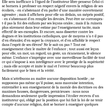
Elle sera inefficace à l'égard de l'instituteur libre-penseur. Celui-ci
se bornera à professer un respect négatif envers la religion de ses
écoliers, - en s'abstenant d'en parler d'une manière ouvertement
agressive ; mais il affichera pour elle un dédain, un mépris positif,
- en s'abstenant d'en remplir les devoirs. Peut-être ne corrompra-
t-il pas la foi des enfants par ses leçons orales ; mais il la ruinera
plus sûrement dans leur estime par l'enseignement tacite, mais
effectif de ses exemples. Et encore, sans disserter contre les
dogmes et les institutions catholiques, que de moyens n'a-t-il pas
d'en ébranler, d'en saper la croyance, et d'en affaiblir le respect
dans l'esprit de ses élèves? Ne le sait-on pas ? Tout est
enseignement chez le maître de l'enfance ; tout aussi est leçon
pour elle, un mot, un regard, un geste, un ricanement, le silence
même. L'enfance s'imprègne avec une merveilleuse facilité de tout
ce qui s'impose à son intelligence avec le prestige de la supériorité
; mais elle accepte et imite le mal et l'erreur beaucoup plus
facilement que le bien et la vérité.
Mais n'attribuons au maître aucune disposition hostile ; ne
supposons pas même qu'il puisse, sans mauvaise intention,
entremêler à son enseignement de la morale des doctrines ou des
maximes fausses, dangereuses, pernicieuses : nous nous
demandons seulement quelle impression l'écolier recevra d'un
instituteur qui, obligé par la position que lui fait la loi de ne tenir
compte d'aucune religion, doit se borner à enseigner quelques