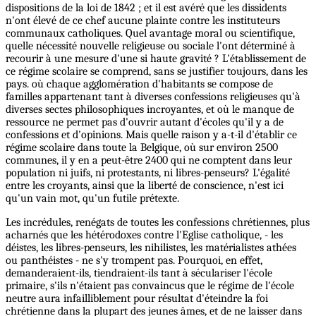
dispositions de la loi de 1842 ; et il est avéré que les dissidents
n'ont élevé de ce chef aucune plainte contre les instituteurs
communaux catholiques. Quel avantage moral ou scientifique,
quelle nécessité nouvelle religieuse ou sociale l'ont déterminé à
recourir à une mesure d'une si haute gravité ? L'établissement de
ce régime scolaire se comprend, sans se justifier toujours, dans les
pays. où chaque agglomération d'habitants se compose de
familles appartenant tant à diverses confessions religieuses qu'à
diverses sectes philosophiques incroyantes, et où le manque de
ressource ne permet pas d'ouvrir autant d'écoles qu'il y a de
confessions et d'opinions. Mais quelle raison y a-t-il d'établir ce
régime scolaire dans toute la Belgique, où sur environ 2500
communes, il y en a peut-être 2400 qui ne comptent dans leur
population ni juifs, ni protestants, ni libres-penseurs? L'égalité
entre les croyants, ainsi que la liberté de conscience, n'est ici
qu'un vain mot, qu'un futile prétexte.
Les incrédules, renégats de toutes les confessions chrétiennes, plus
acharnés que les hétérodoxes contre l'Eglise catholique, - les
déistes, les libres-penseurs, les nihilistes, les matérialistes athées
ou panthéistes - ne s'y trompent pas. Pourquoi, en effet,
demanderaient-ils, tiendraient-ils tant à séculariser l'école
primaire, s'ils n'étaient pas convaincus que le régime de l'école
neutre aura infailliblement pour résultat d'éteindre la foi
chrétienne dans la plupart des jeunes âmes, et de ne laisser dans