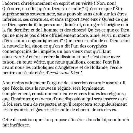
l'adorera chrétiennement en esprit et en vérité ! Non, non!
Qu'est-ce, en effet, qu'un Dieu sans culte ? Qu'est-ce que l'Être
suprême sans souveraineté, sans pouvoir, sans droit sur les êtres
inférieurs, ses créatures, et sans rapport avec eux ? Qu'est-ce que
ce Dieu spéculatif, impersonnel, fainéant, étranger à l'origine et à
la fin dernière et de l'homme et des choses? Qu'est-ce que ce Dieu,
qui ne mérite pas d'être officiellement adoré, aimé, servi, ni même
d'être connu dogmatiquement? Que penser enfin de ce Dieu selon
la nouvelle loi, sinon ce qu'en a dit l'un des coryphées
contemporains de l'impiété, un bon vieux mot qu'il faut
conserver ? Arrière, arrière la dissimulation ! c'est donc avec
raison, en toute vérité, que nous qualifions, comme l'ont fait
avant nous les catholiques d'Angleterre et de Hollande, l'école
neutre ou sécularisée, d'
école sans Dieu !
Non moins vainement l'organe de la section centrale assure-t-il
que l'école, sous le nouveau régime, sera loyalement,
complétement, constamment neutre envers toutes les religions ;
que l'instituteur, en vertu d'une disposition qui sera insérée dans
la loi, sera tenu de respecter, et qu'il respectera scrupuleusement
les croyances religieuses et le culte de chacun de ses élèves.
Cette disposition que l'on propose d'insérer dans la loi, sera tout à
fait inefficace.