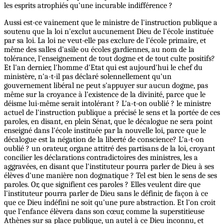
les esprits atrophiés qu'une incurable indifférence ?
Aussi est-ce vainement que le ministre de l'instruction publique a
soutenu que la loi n'exclut aucunement Dieu de l'école instituée
par sa loi. La loi ne veut-elle pas exclure de l'école primaire, et
même des salles d'asile ou écoles gardiennes, au nom de la
tolérance, l'enseignement de tout dogme et de tout culte positifs?
Et l'an dernier, l'homme d'Etat qui est aujourd'hui le chef du
ministère, n'a-t-il pas déclaré solennellement qu'un
gouvernement libéral ne peut s'appuyer sur aucun dogme, pas
même sur la croyance à l'existence de la divinité, parce que le
déisme lui-même serait intolérant ? L'a-t-on oublié ? le ministre
actuel de l'instruction publique a précisé le sens et la portée de ces
paroles, en disant, en plein Sénat, que le décalogue ne sera point
enseigné dans l'école instituée par la nouvelle loi, parce que le
décalogue est la négation de la liberté de conscience? L'a-t-on
oublié ? un orateur, organe attitré des partisans de la loi, croyant
concilier les déclarations contradictoires des ministres, les a
aggravées, en disant que l'instituteur pourra parler de Dieu à ses
élèves d'une manière non dogmatique ? Tel est bien le sens de ses
paroles. Or, que signifient ces paroles ? Elles veulent dire que
l'instituteur pourra parler de Dieu sans le définir, de façon à ce
que ce Dieu indéfini ne soit qu'une pure abstraction. Et l'on croit
que l'enfance élèvera dans son cœur, comme la superstitieuse
Athènes sur sa place publique, un autel à ce Dieu inconnu, et