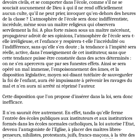
devoirs civils, et se comporter dans l'école, comme s'il ne se
souciait aucunement de Dieu à qui il ne rend officiellement
aucun culte, qu'il ne peut prier, invoquer qu'en-dehors des heures
de la classe ? L'atmosphère de l'école sera donc indifférentiste,
incrédule, même sous un maître religieux qui observera
servilement la foi. A plus forte raison sous un maître mécréant,
propagateur adroit de ses opinions, l'atmosphère de l'école sera-t-
elle irréligieuse, et l'enfance y respirera-t-elle l'incrédulité ou
l'indifférence, sans qu'elle s'en doute ; la tendance à l'impiété sera
réelle, active, dans l'enseignement de cet instituteur, sans que
cette tendance puisse être constatée dans des actes déterminés :
on ne s'en apercevra que par ses funestes effets. Ainsi se sera
opéré un mal immense, l'empoisonnement des âmes, et la
disposition législative, moyen soi-disant tutélaire de sauvegarder
la foi de l'enfant, aura été impuissante à prévenir les ravages du
mal et n'en aura ni arrêté ni réprimé l'auteur.
Cette disposition que l'on propose d'insérer dans la loi, sera donc
inefficace.
Il n'en saurait être autrement. En effet, tandis qu'elle ferme
l'entrée des écoles publiques aux instituteurs et aux institutrices
formés dans les écoles normales catholiques, la loi autorise l'Etat,
devenu l'antagoniste de l'Eglise, à placer des maîtres libres-
penseurs, nihilistes, protestants, juifs, francs-maçons, à la tête des