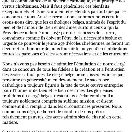
que la connaissance de la doctrine catholique, et la pratique des
vertus chrétiennes. Mais il faut généraliser ces bienfaits
exceptionnels, et ils ne sauraient être étendus partout que par le
concours de tous. Aussi espérons-nous, sommes-nous certains,
osons-nous dire, que les catholiques belges, animés de l'esprit du
bien et de l'amour de Dieu et des âmes, surtout ceux à qui la
Providence a donné une large part des richesses de la terre,
convaincus comme ils doivent l'être, de la nécessité absolue et
urgente de pourvoir le jeune âge d'écoles chrétiennes, se feront un
devoir et un honneur de nous fournir le moyen d'en établir dans
toutes les paroisses où elles seront nécessaires, et de les entretenir.
Nous n'avons pas besoin de stimuler l'émulation de notre clergé
dans ce concours de tous les fidèles à la création et à l'entretien
des écoles catholiques. Le clergé belge ne se laissera vaincre par
personne en générosité ni en dévouement. Le sacerdoce
catholique a toujours figuré à la tête de toute œuvre entreprise
pour l'honneur de Dieu et le bien des âmes. Les glorieuses
traditions du clergé belge attestent avec éclat combien il a
toujours noblement compris sa sublime mission, et disent
comment il la remplira dans les circonstances présentes. Nous
connaissons déjà, de la part de nombre de nos prêtres
relativement pauvres, des actes admirables de charité en cette
matière.