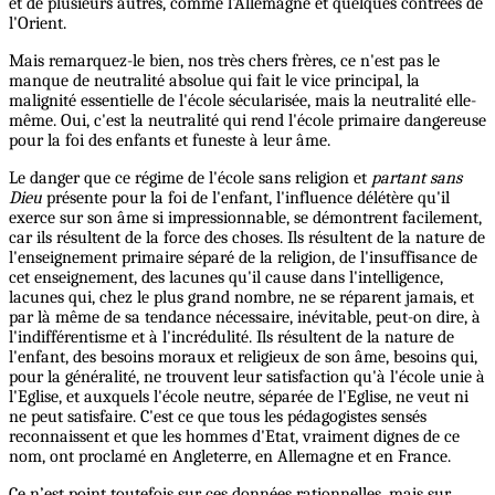
et de plusieurs autres, comme l'Allemagne et quelques contrées de
l'Orient.
Mais remarquez-le bien, nos très chers frères, ce n'est pas le
manque de neutralité absolue qui fait le vice principal, la
malignité essentielle de l'école sécularisée, mais la neutralité elle-
même. Oui, c'est la neutralité qui rend l'école primaire dangereuse
pour la foi des enfants et funeste à leur âme.
Le danger que ce régime de l'école sans religion et
partant sans
Dieu
présente pour la foi de l'enfant, l'influence délétère qu'il
exerce sur son âme si impressionnable, se démontrent facilement,
car ils résultent de la force des choses. Ils résultent de la nature de
l'enseignement primaire séparé de la religion, de l'insuffisance de
cet enseignement, des lacunes qu'il cause dans l'intelligence,
lacunes qui, chez le plus grand nombre, ne se réparent jamais, et
par là même de sa tendance nécessaire, inévitable, peut-on dire, à
l'indifférentisme et à l'incrédulité. Ils résultent de la nature de
l'enfant, des besoins moraux et religieux de son âme, besoins qui,
pour la généralité, ne trouvent leur satisfaction qu'à l'école unie à
l'Eglise, et auxquels l'école neutre, séparée de l'Eglise, ne veut ni
ne peut satisfaire. C'est ce que tous les pédagogistes sensés
reconnaissent et que les hommes d'Etat, vraiment dignes de ce
nom, ont proclamé en Angleterre, en Allemagne et en France.
Ce n’est point toutefois sur ces données rationnelles, mais sur