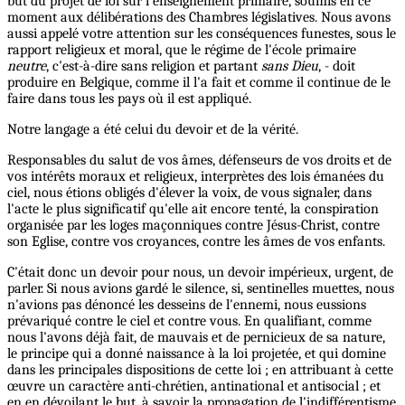
but du projet de loi sur l'enseignement primaire, soumis en ce
moment aux délibérations des Chambres législatives. Nous avons
aussi appelé votre attention sur les conséquences funestes, sous le
rapport religieux et moral, que le régime de l'école primaire
neutre
, c'est-à-dire sans religion et partant
sans Dieu
, - doit
produire en Belgique, comme il l'a fait et comme il continue de le
faire dans tous les pays où il est appliqué.
Notre langage a été celui du devoir et de la vérité.
Responsables du salut de vos âmes, défenseurs de vos droits et de
vos intérêts moraux et religieux, interprètes des lois émanées du
ciel, nous étions obligés d'élever la voix, de vous signaler, dans
l'acte le plus significatif qu'elle ait encore tenté, la conspiration
organisée par les loges maçonniques contre Jésus-Christ, contre
son Eglise, contre vos croyances, contre les âmes de vos enfants.
C'était donc un devoir pour nous, un devoir impérieux, urgent, de
parler. Si nous avions gardé le silence, si, sentinelles muettes, nous
n'avions pas dénoncé les desseins de l'ennemi, nous eussions
prévariqué contre le ciel et contre vous. En qualifiant, comme
nous l'avons déjà fait, de mauvais et de pernicieux de sa nature,
le principe qui a donné naissance à la loi projetée, et qui domine
dans les principales dispositions de cette loi ; en attribuant à cette
œuvre un caractère anti-chrétien, antinational et antisocial ; et
en en dévoilant le but, à savoir la propagation de l'indifférentisme