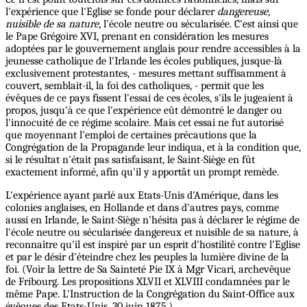
l'expérience que l'Eglise se fonde pour déclarer
dangereuse,
nuisible de sa nature
, l'école neutre ou sécularisée. C'est ainsi que
le Pape Grégoire XVI, prenant en considération les mesures
adoptées par le gouvernement anglais pour rendre accessibles à la
jeunesse catholique de l'Irlande les écoles publiques, jusque-là
exclusivement protestantes, - mesures mettant suffisamment à
couvert, semblait-il, la foi des catholiques, - permit que les
évêques de ce pays fissent l'essai de ces écoles, s'ils le jugeaient à
propos, jusqu'à ce que l'expérience eût démontré le danger ou
l'innocuité de ce régime scolaire. Mais cet essai ne fut autorisé
que moyennant l'emploi de certaines précautions que la
Congrégation de la Propagande leur indiqua, et à la condition que,
si le résultat n'était pas satisfaisant, le Saint-Siège en fût
exactement informé, afin qu'il y apportât un prompt remède.
L'expérience ayant parlé aux Etats-Unis d'Amérique, dans les
colonies anglaises, en Hollande et dans d'autres pays, comme
aussi en Irlande, le Saint-Siège n'hésita pas à déclarer le régime de
l'école neutre ou sécularisée dangereux et nuisible de sa nature, à
reconnaître qu'il est inspiré par un esprit d'hostilité contre l'Eglise
et par le désir d'éteindre chez les peuples la lumière divine de la
foi. (Voir la lettre de Sa Sainteté Pie IX à Mgr Vicari, archevêque
de Fribourg. Les propositions XLVII et XLVIII condamnées par le
même Pape. L'Instruction de la Congrégation du Saint-Office aux
évêques des Etats-Unis, 30 juin 1875.)