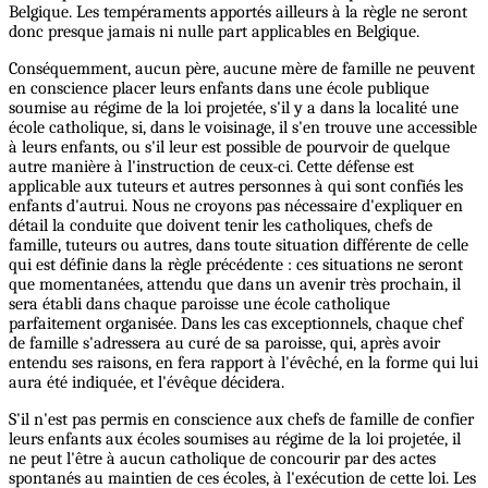
Belgique. Les tempéraments apportés ailleurs à la règle ne seront
donc presque jamais ni nulle part applicables en Belgique.
Conséquemment, aucun père, aucune mère de famille ne peuvent
en conscience placer leurs enfants dans une école publique
soumise au régime de la loi projetée, s'il y a dans la localité une
école catholique, si, dans le voisinage, il s'en trouve une accessible
à leurs enfants, ou s'il leur est possible de pourvoir de quelque
autre manière à l'instruction de ceux-ci. Cette défense est
applicable aux tuteurs et autres personnes à qui sont confiés les
enfants d'autrui. Nous ne croyons pas nécessaire d'expliquer en
détail la conduite que doivent tenir les catholiques, chefs de
famille, tuteurs ou autres, dans toute situation différente de celle
qui est définie dans la règle précédente : ces situations ne seront
que momentanées, attendu que dans un avenir très prochain, il
sera établi dans chaque paroisse une école catholique
parfaitement organisée. Dans les cas exceptionnels, chaque chef
de famille s'adressera au curé de sa paroisse, qui, après avoir
entendu ses raisons, en fera rapport à l'évêché, en la forme qui lui
aura été indiquée, et l'évêque décidera.
S'il n'est pas permis en conscience aux chefs de famille de confier
leurs enfants aux écoles soumises au régime de la loi projetée, il
ne peut l'être à aucun catholique de concourir par des actes
spontanés au maintien de ces écoles, à l'exécution de cette loi. Les