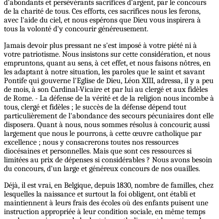
d'abondants et persévérants sacrifices d'argent, par le concours
de la charité de tous. Ces efforts, ces sacrifices nous les ferons,
avec l'aide du ciel, et nous espérons que Dieu vous inspirera à
tous la volonté d'y concourir généreusement.
Jamais devoir plus pressant ne s'est imposé à votre piété ni à
votre patriotisme. Nous insistons sur cette considération, et nous
empruntons, quant au sens, à cet effet, et nous faisons nôtres, en
les adaptant à notre situation, les paroles que le saint et savant
Pontife qui gouverne l'Eglise de Dieu, Léon XIII, adressa, il y a peu
de mois, à son Cardinal-Vicaire et par lui au clergé et aux fidèles
de Rome. - La défense de la vérité et de la religion nous incombe à
tous, clergé et fidèles ; le succès de la défense dépend tout
particulièrement de l'abondance des secours pécuniaires dont elle
disposera. Quant à nous, nous sommes résolus à concourir, aussi
largement que nous le pourrons, à cette œuvre catholique par
excellence ; nous y consacrerons toutes nos ressources
diocésaines et personnelles. Mais que sont ces ressources si
limitées au prix de dépenses si considérables ? Nous avons besoin
du concours, d'un large et généreux concours de nos ouailles.
Déjà, il est vrai, en Belgique, depuis 1830, nombre de familles, chez
lesquelles la naissance et surtout la foi obligent, ont établi et
maintiennent à leurs frais des écoles où des enfants puisent une
instruction appropriée à leur condition sociale, en même temps