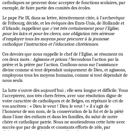
catholiques ne peuvent donc accepter de fonctions scolaires, par
exemple, de faire partie des comités des écoles.
Le pape Pie IX, dans sa lettre, itérativement citée, à l'archevêque
de Fribourg, décide, et les évêques des Etats-Unis, de Hollande et
d'Irlande, rappellent que
c'est très certainement pour l'Eglise,
pour les laïcs et pour les clercs, une obligation très sérieuse
d'employer tous les moyens pour procurer à la jeunesse
catholique l'instruction et l'éducation chrétiennes.
Ces devoirs que nous rappelle le chef de l'Eglise, se résument en
ces deux mots :
Agissons et prions !
Secondons l'action par la
prière et la prière par l'action. Confions-nous sur l'assistance
divine comme si tout dépendait uniquement de Dieu, et agissons,
employons tous les moyens humains, comme si tout dépendait de
nous seuls.
La lutte s'ouvre dès aujourd'hui ; elle sera longue et difficile. Vous
l'accepterez, nos très chers frères, avec une résolution digne de
votre caractère de catholiques et de Belges, en répétant le cri de
vos ancêtres : « Dieu le veut ! Dieu le veut ! » il s'agit de
l'honneur de son nom, de la conservation de la foi et de la piété
dans l'âme des enfants et dans les familles, du salut de notre
chère et catholique patrie. Nous ne soutiendrons cette lutte avec
succès que par de grands et constants efforts de zèle, par