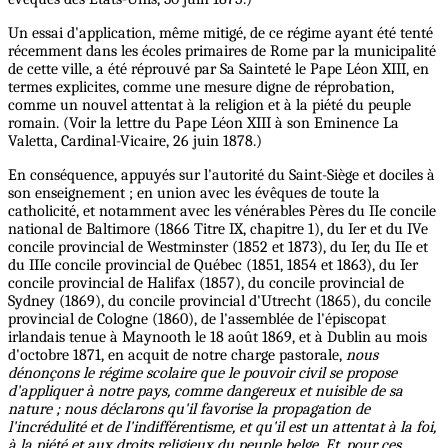
Un essai d'application, même mitigé, de ce régime ayant été tenté
récemment dans les écoles primaires de Rome par la municipalité
de cette ville, a été réprouvé par Sa Sainteté le Pape Léon XIII, en
termes explicites, comme une mesure digne de réprobation,
comme un nouvel attentat à la religion et à la piété du peuple
romain. (Voir la lettre du Pape Léon XIII à son Eminence La
Valetta, Cardinal-Vicaire, 26 juin 1878.)
En conséquence, appuyés sur l'autorité du Saint-Siège et dociles à
son enseignement ; en union avec les évêques de toute la
catholicité, et notamment avec les vénérables Pères du IIe concile
national de Baltimore (1866 Titre IX, chapitre 1), du Ier et du IVe
concile provincial de Westminster (1852 et 1873), du Ier, du IIe et
du IIIe concile provincial de Québec (1851, 1854 et 1863), du Ier
concile provincial de Halifax (1857), du concile provincial de
Sydney (1869), du concile provincial d'Utrecht (1865), du concile
provincial de Cologne (1860), de l'assemblée de l'épiscopat
irlandais tenue à Maynooth le 18 août 1869, et à Dublin au mois
d'octobre 1871, en acquit de notre charge pastorale,
nous
dénonçons le régime scolaire que le pouvoir civil se propose
d'appliquer à notre pays, comme dangereux et nuisible de sa
nature ; nous déclarons qu'il favorise la propagation de
l'incrédulité et de l'indifférentisme, et qu'il est un attentat à la foi,
à la piété et aux droits religieux du peuple belge. Et, pour ces