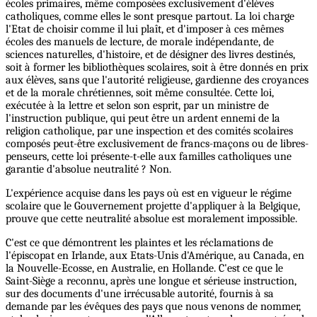
écoles primaires, même composées exclusivement d'élèves
catholiques, comme elles le sont presque partout. La loi charge
l'Etat de choisir comme il lui plaît, et d'imposer à ces mêmes
écoles des manuels de lecture, de morale indépendante, de
sciences naturelles, d'histoire, et de désigner des livres destinés,
soit à former les bibliothèques scolaires, soit à être donnés en prix
aux élèves, sans que l'autorité religieuse, gardienne des croyances
et de la morale chrétiennes, soit même consultée. Cette loi,
exécutée à la lettre et selon son esprit, par un ministre de
l'instruction publique, qui peut être un ardent ennemi de la
religion catholique, par une inspection et des comités scolaires
composés peut-être exclusivement de francs-maçons ou de libres-
penseurs, cette loi présente-t-elle aux familles catholiques une
garantie d'absolue neutralité ? Non.
L'expérience acquise dans les pays où est en vigueur le régime
scolaire que le Gouvernement projette d'appliquer à la Belgique,
prouve que cette neutralité absolue est moralement impossible.
C'est ce que démontrent les plaintes et les réclamations de
l'épiscopat en Irlande, aux Etats-Unis d'Amérique, au Canada, en
la Nouvelle-Ecosse, en Australie, en Hollande. C'est ce que le
Saint-Siège a reconnu, après une longue et sérieuse instruction,
sur des documents d'une irrécusable autorité, fournis à sa
demande par les évêques des pays que nous venons de nommer,