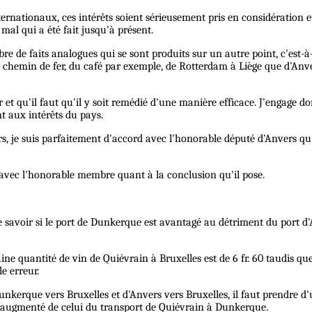
ternationaux, ces intérêts soient sérieusement pris en considération
al qui a été fait jusqu'à présent.
e de faits analogues qui se sont produits sur un autre point, c'est-à-
 chemin de fer, du café par exemple, de Rotterdam à Liège que d'Anve
ter et qu'il faut qu'il y soit remédié d'une manière efficace. J'engage
nt aux intérêts du pays.
rs, je suis parfaitement d'accord avec l'honorable député d'Anvers qu'
d avec l'honorable membre quant à la conclusion qu'il pose.
 savoir si le port de Dunkerque est avantagé au détriment du port d'A
ine quantité de vin de Quiévrain à Bruxelles est de 6 fr. 60 taudis qu
le erreur.
unkerque vers Bruxelles et d'Anvers vers Bruxelles, il faut prendre d'u
ix augmenté de celui du transport de Quiévrain à Dunkerque.