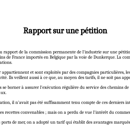
Rapport sur une pétition
 du rapport de la commission permanente de l'industrie sur une pétiti
s vins de France importés en Belgique par la voie de Dunkerque. La co
ations.
r appartiennent et sont exploités par des compagnies particulières, le
ité. Ils veillent aussi à ce que, au moyen des tarifs, il ne soit pas a
 borner à assurer l'exécution régulière du service des chemins de fer 
aux.
mation, il n'avait pas été suffisamment tenu compte de ces derniers int
des recettes convenables ; mais on a perdu de vue l'intérêt du commerc
os ports de mer, on a adopté un tarif qui établit des avantages marqué