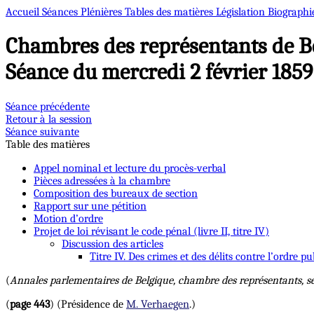
Accueil
Séances Plénières
Tables des matières
Législation
Biographi
Chambres des représentants de B
Séance du mercredi 2 février 1859
Séance précédente
Retour à la session
Séance suivante
Table des matières
Appel nominal et lecture du procès-verbal
Pièces adressées à la chambre
Composition des bureaux de section
Rapport sur une pétition
Motion d’ordre
Projet de loi révisant le code pénal (livre II, titre IV)
Discussion des articles
Titre IV. Des crimes et des délits contre l’ordre p
(
Annales parlementaires de Belgique, chambre des représentants, s
(
page 443
) (Présidence de
M. Verhaegen
.)