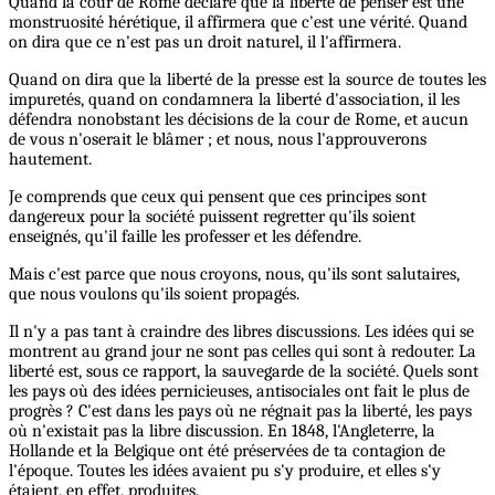
Quand la cour de Rome déclare que la liberté de penser est une
monstruosité hérétique, il affirmera que c'est une vérité. Quand
on dira que ce n'est pas un droit naturel, il l'affirmera.
Quand on dira que la liberté de la presse est la source de toutes les
impuretés, quand on condamnera la liberté d'association, il les
défendra nonobstant les décisions de la cour de Rome, et aucun
de vous n'oserait le blâmer ; et nous, nous l'approuverons
hautement.
Je comprends que ceux qui pensent que ces principes sont
dangereux pour la société puissent regretter qu'ils soient
enseignés, qu'il faille les professer et les défendre.
Mais c'est parce que nous croyons, nous, qu'ils sont salutaires,
que nous voulons qu'ils soient propagés.
Il n'y a pas tant à craindre des libres discussions. Les idées qui se
montrent au grand jour ne sont pas celles qui sont à redouter. La
liberté est, sous ce rapport, la sauvegarde de la société. Quels sont
les pays où des idées pernicieuses, antisociales ont fait le plus de
progrès ? C'est dans les pays où ne régnait pas la liberté, les pays
où n'existait pas la libre discussion. En 1848, l'Angleterre, la
Hollande et la Belgique ont été préservées de ta contagion de
l'époque. Toutes les idées avaient pu s'y produire, et elles s'y
étaient, en effet, produites.