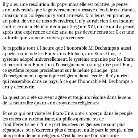
Il y a eu une résolution du pape, mais elle est relative, je pense,
aux universités que le gouvernement a essayé d'établir en Irlande,
ainsi qu'aux collèges qui y sont annexés. D'ailleurs, en principe,
au point, de vue de nos adversaires, il n'y aurait rien à en induire
contre ce qui a été maintenu par Grégoire XVI, ou ce qu'il a pensé,
après une expérience de dix ans, ne pas devoir censurer. C'est une
autorité que vous ne pouvez pas récuser.
Je rappelais tout à l'heure que l'honorable M. Dechamps a aussi
appelé à son aide les Etats-Unis. Eh bien, aux Etats-Unis, le
système adopté universellement, le système organisé par les Etats,
et partout aux Etats-Unis, l'enseignement est organisé par l'Etat,
ce système repose précisément sur le même principe : pas
d'enseignement dogmatique religieux dans l'école ; il n'y a rien
qui ressemble, dans ce pays, à ce que l'honorable M. Dechamps a
cru y découvrir.
La question a été souvent agitée et toujours résolue dans le sens
de la neutralité quant aux croyances religieuses.
Et ceux qui ont visité les Etats-Unis ont-ils aperçu dans le peuple
les traces du rationalisme, du philosophismc ou de
l'indifférentisme ? Nulle part les idées religieuses ne sont plus
répandues, ou n'exercent plus d'empire, nulle part le peuple n'est
plus profondément religieux. C'est là ce que l'on s'accorde