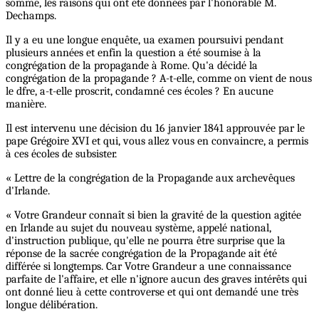
somme, les raisons qui ont été données par l'honorable M.
Dechamps.
Il y a eu une longue enquête, ua examen poursuivi pendant
plusieurs années et enfin la question a été soumise à la
congrégation de la propagande à Rome. Qu'a décidé la
congrégation de la propagande ? A-t-elle, comme on vient de nous
le dfre, a-t-elle proscrit, condamné ces écoles ? En aucune
manière.
Il est intervenu une décision du 16 janvier 1841 approuvée par le
pape Grégoire XVI et qui, vous allez vous en convaincre, a permis
à ces écoles de subsister.
« Lettre de la congrégation de la Propagande aux archevêques
d'Irlande.
« Votre Grandeur connaît si bien la gravité de la question agitée
en Irlande au sujet du nouveau système, appelé national,
d'instruction publique, qu'elle ne pourra être surprise que la
réponse de la sacrée congrégation de la Propagande ait été
différée si longtemps. Car Votre Grandeur a une connaissance
parfaite de l'affaire, et elle n'ignore aucun des graves intérêts qui
ont donné lieu à cette controverse et qui ont demandé une très
longue délibération.