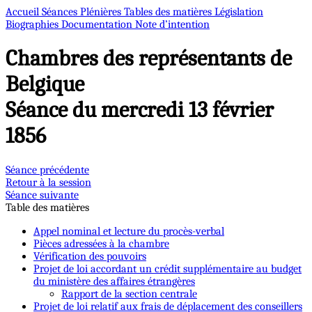
Accueil
Séances Plénières
Tables des matières
Législation
Biographies
Documentation
Note d’intention
Chambres des représentants de
Belgique
Séance du mercredi 13 février
1856
Séance précédente
Retour à la session
Séance suivante
Table des matières
Appel nominal et lecture du procès-verbal
Pièces adressées à la chambre
Vérification des pouvoirs
Projet de loi accordant un crédit supplémentaire au budget
du ministère des affaires étrangères
Rapport de la section centrale
Projet de loi relatif aux frais de déplacement des conseillers