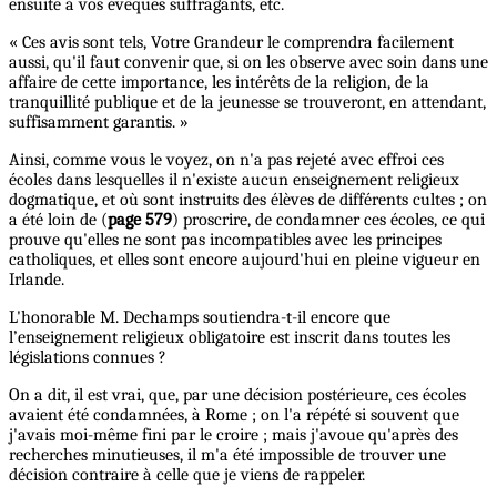
ensuite à vos évêques suffragants, etc.
« Ces avis sont tels, Votre Grandeur le comprendra facilement
aussi, qu'il faut convenir que, si on les observe avec soin dans une
affaire de cette importance, les intérêts de la religion, de la
tranquillité publique et de la jeunesse se trouveront, en attendant,
suffisamment garantis. »
Ainsi, comme vous le voyez, on n'a pas rejeté avec effroi ces
écoles dans lesquelles il n'existe aucun enseignement religieux
dogmatique, et où sont instruits des élèves de différents cultes ; on
a été loin de (
page 579
) proscrire, de condamner ces écoles, ce qui
prouve qu'elles ne sont pas incompatibles avec les principes
catholiques, et elles sont encore aujourd'hui en pleine vigueur en
Irlande.
L'honorable M. Dechamps soutiendra-t-il encore que
l’enseignement religieux obligatoire est inscrit dans toutes les
législations connues ?
On a dit, il est vrai, que, par une décision postérieure, ces écoles
avaient été condamnées, à Rome ; on l'a répété si souvent que
j'avais moi-même fini par le croire ; mais j'avoue qu'après des
recherches minutieuses, il m'a été impossible de trouver une
décision contraire à celle que je viens de rappeler.