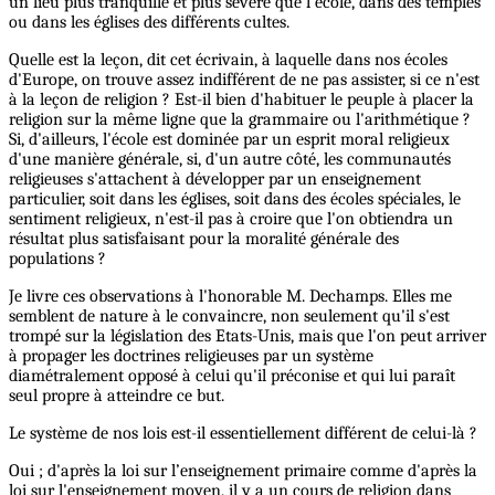
un lieu plus tranquille et plus sévère que l'école, dans des temples
ou dans les églises des différents cultes.
Quelle est la leçon, dit cet écrivain, à laquelle dans nos écoles
d'Europe, on trouve assez indifférent de ne pas assister, si ce n'est
à la leçon de religion ? Est-il bien d'habituer le peuple à placer la
religion sur la même ligne que la grammaire ou l'arithmétique ?
Si, d'ailleurs, l'école est dominée par un esprit moral religieux
d'une manière générale, si, d'un autre côté, les communautés
religieuses s'attachent à développer par un enseignement
particulier, soit dans les églises, soit dans des écoles spéciales, le
sentiment religieux, n'est-il pas à croire que l'on obtiendra un
résultat plus satisfaisant pour la moralité générale des
populations ?
Je livre ces observations à l'honorable M. Dechamps. Elles me
semblent de nature à le convaincre, non seulement qu'il s'est
trompé sur la législation des Etats-Unis, mais que l'on peut arriver
à propager les doctrines religieuses par un système
diamétralement opposé à celui qu'il préconise et qui lui paraît
seul propre à atteindre ce but.
Le système de nos lois est-il essentiellement différent de celui-là ?
Oui ; d'après la loi sur l’enseignement primaire comme d'après la
loi sur l'enseignement moyen, il y a un cours de religion dans