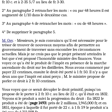
fr. 10 c. et à 2-35 5/7 au lieu de fr. 3-30.
2° Au paragraphe 2 retrancher les mots : « ou par 48 heures il est
augmenté de 1/10 dans le deuxième cas.
3° Au paragraphe 4 de retrancher les mots : « ou de 48 heures ».
4° De supprimer le paragraphe 5.
M. Osy
. - Messieurs, je suis convaincu qu'il est nécessaire pour le
trésor de trouver de nouveaux moyens afin de permettre au
gouvernement de traverser sans encombre les circonstances
actuelles. Mais je ne crois pas que le projet présenté atteindra le
but que s'est proposé l'honorable ministre des finances. Vous
voyez ce qu'a été le produit de l'impôt en présence de la marche
ascendante du droit sur les distilleries. Nous avons commencé par
payer 22 centimes, ensuite le droit été porté à 1 fr. 50. Il n'y a que
deux ans que l'impôt est ainsi perçu ; M. le ministre propose de
porler ce droit à 2 fr. 10 centimes.
Vous voyez que ce serait décupler le droit primitif, puisqu'on
propose de le porter à 2 fr. 10 c. au lieu de 22 c. qu'il était en 1832.
Voyons si le produit a suivi la progression du druit : En 1822 le
produit a été de (
page 1493
) près de 2 millions, 1,945,000 fr, et en
1851, époque à laquelle il fut porté de 22 c. à 1 fr. 59 le produit n'a