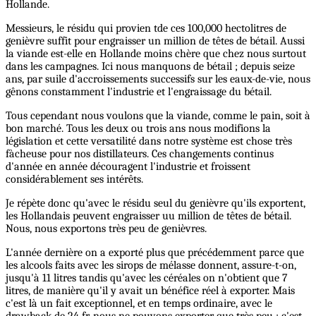
Hollande.
Messieurs, le résidu qui provien tde ces 100,000 hectolitres de
genièvre suffit pour engraisser un million de têtes de bétail. Aussi
la viande est-elle en Hollande moins chère que chez nous surtout
dans les campagnes. Ici nous manquons de bétail ; depuis seize
ans, par suile d'accroissements successifs sur les eaux-de-vie, nous
gênons constamment l'industrie et l'engraissage du bétail.
Tous cependant nous voulons que la viande, comme le pain, soit à
bon marché. Tous les deux ou trois ans nous modifions la
législation et cette versatilité dans notre système est chose très
fàcheuse pour nos distillateurs. Ces changements continus
d'année en année découragent l'industrie et froissent
considérablement ses intérêts.
Je répète donc qu'avec le résidu seul du genièvre qu'ils exportent,
les Hollandais peuvent engraisser uu million de têtes de bétail.
Nous, nous exportons très peu de genièvres.
L'année dernière on a exporté plus que précédemment parce que
les alcools faits avec les sirops de mélasse donnent, assure-t-on,
jusqu'à 11 litres tandis qu'avec les céréales on n'obtient que 7
litres, de manière qu'il y avait un bénéfice réel à exporter. Mais
c'est là un fait exceptionnel, et en temps ordinaire, avec le