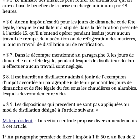
« § 5. Le ministre des finances peut retirer au distillateur qui en
aura abusé le bénéfice de la prise en charge minimum par 48
heures.
« § 6. Aucun impôt n'est dû pour les jours de dimanche et de fête
légale, lorsque le distillateur a stipulé, dans la déclaration prescrite
à l'article 15, qu'il n'entend opérer pendant lesdits jours aucun
travail de trempe, de macération ou de réfrigération des matières,
ni aucun travail de distillation ou de rectification.
« § 7. Dans le décompte mentionné au paragraphe 3, les jours de
dimanche et de fête légale, pendant lesquels le distillateur déclare
n'effectuer aucun travail, sont négligés.
§ 8. Il est interdit au distillateur admis à jouir de l'exemption
d'impôt accordée au paragraphe 6 de tenir pendant les jours de
dimanche et de fête légale du feu sous les chaudières ou alambics,
lesquels devront demeure vides.
« § 9. Les dispositions qui précèdent ne sont pas appliquées au
mod de distillation désigné à l'article suivant. «
M. le président
. - La section centrale propose divers amendements
à cet article.
1° Au paragraphe premier de fixer l'impôt à 1 fr. 50 c. au lieu de 2