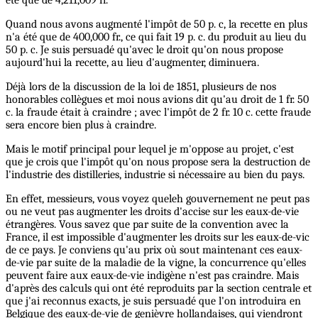
été que de 4,211,009 fr.
Quand nous avons augmenté l'impôt de 50 p. c, la recette en plus
n'a été que de 400,000 fr., ce qui fait 19 p. c. du produit au lieu du
50 p. c. Je suis persuadé qu'avec le droit qu'on nous propose
aujourd'hui la recette, au lieu d'augmenter, diminuera.
Déjà lors de la discussion de la loi de 1851, plusieurs de nos
honorables collègues et moi nous avions dit qu'au droit de 1 fr. 50
c. la fraude était à craindre ; avec l'impôt de 2 fr. 10 c. cette fraude
sera encore bien plus à craindre.
Mais le motif principal pour lequel je m'oppose au projet, c'est
que je crois que l'impôt qu'on nous propose sera la destruction de
l'industrie des distilleries, industrie si nécessaire au bien du pays.
En effet, messieurs, vous voyez queleh gouvernement ne peut pas
ou ne veut pas augmenter les droits d'accise sur les eaux-de-vie
étrangères. Vous savez que par suite de la convention avec la
France, il est impossible d'augmenter les droits sur les eaux-de-vic
de ce pays. Je conviens qu'au prix où sout maintenant ces eaux-
de-vie par suite de la maladie de la vigne, la concurrence qu'elles
peuvent faire aux eaux-de-vie indigène n'est pas craindre. Mais
d'après des calculs qui ont été reproduits par la section centrale et
que j'ai reconnus exacts, je suis persuadé que l'on introduira en
Belgique des eaux-de-vie de genièvre hollandaises, qui viendront