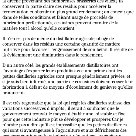
la dréche provenant des nombreuses brasseries des villes.) Ils
conservent la partie claire des résidus pour accélérer la
fermentation et obtenir un plus grand rendement ; on conçoit que
dans de telles conditions et faisant usage de procédés de
fabrication perfectionnés, ces usines peuvent extraire de la
matière tout l'alcool qu'elle contient.
Il n'en est pas de même du distillateur agricole, obligé de
conserver dans les résidus une certaine quantité de matière
nutritive pour favoriser l'engraissement de son bétail. Il résulte de
là évidemment une diminution dans le rendement.
D'un autre côté, les grands établissements distillatoires ont
l'avantage d'exporter leurs produits avec une prime dont les
petites distilleries agricoles sont presque généralement privées, et
si je suis bien informé, une partie de ces usines doivent cesser leur
fabrication à défaut de moyens d'écoulement du genièvre qu'elles
produisent.
Il est très regrettable que la loi qui régit les distilleries subisse des
variations successives d'impôts ; il serait à souhaiter que le
gouvernement trouvât le moyen d'établir une loi stable et fixe
pour que cette industrie pût se développer et prospérer. Car je
n'hésite pas à dire qu'il est impossible que les petites distilleries
qui sont si avantageuses à l’agriculture et aux défricheents des
bruyères continuent leur industrie, n’ayant pas les capitaux