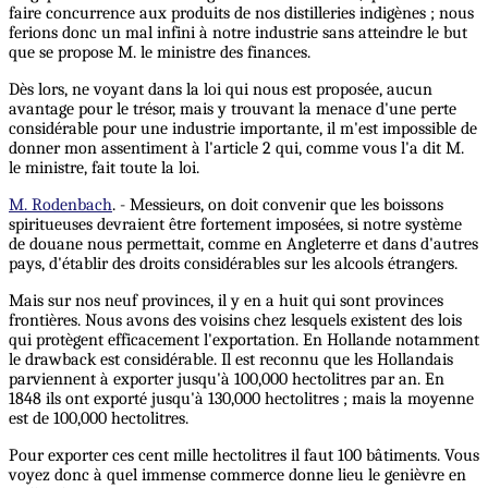
faire concurrence aux produits de nos distilleries indigènes ; nous
ferions donc un mal infini à notre industrie sans atteindre le but
que se propose M. le ministre des finances.
Dès lors, ne voyant dans la loi qui nous est proposée, aucun
avantage pour le trésor, mais y trouvant la menace d'une perte
considérable pour une industrie importante, il m'est impossible de
donner mon assentiment à l'article 2 qui, comme vous l'a dit M.
le ministre, fait toute la loi.
M. Rodenbach
. - Messieurs, on doit convenir que les boissons
spiritueuses devraient être fortement imposées, si notre système
de douane nous permettait, comme en Angleterre et dans d'autres
pays, d'établir des droits considérables sur les alcools étrangers.
Mais sur nos neuf provinces, il y en a huit qui sont provinces
frontières. Nous avons des voisins chez lesquels existent des lois
qui protègent efficacement l'exportation. En Hollande notamment
le drawback est considérable. Il est reconnu que les Hollandais
parviennent à exporter jusqu'à 100,000 hectolitres par an. En
1848 ils ont exporté jusqu'à 130,000 hectolitres ; mais la moyenne
est de 100,000 hectolitres.
Pour exporter ces cent mille hectolitres il faut 100 bâtiments. Vous
voyez donc à quel immense commerce donne lieu le genièvre en