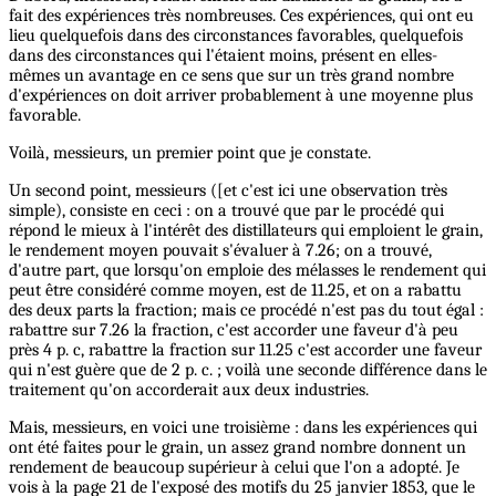
fait des expériences très nombreuses. Ces expériences, qui ont eu
lieu quelquefois dans des circonstances favorables, quelquefois
dans des circonstances qui l'étaient moins, présent en elles-
mêmes un avantage en ce sens que sur un très grand nombre
d'expériences on doit arriver probablement à une moyenne plus
favorable.
Voilà, messieurs, un premier point que je constate.
Un second point, messieurs ([et c'est ici une observation très
simple), consiste en ceci : on a trouvé que par le procédé qui
répond le mieux à l'intérêt des distillateurs qui emploient le grain,
le rendement moyen pouvait s'évaluer à 7.26; on a trouvé,
d'autre part, que lorsqu'on emploie des mélasses le rendement qui
peut être considéré comme moyen, est de 11.25, et on a rabattu
des deux parts la fraction; mais ce procédé n'est pas du tout égal :
rabattre sur 7.26 la fraction, c'est accorder une faveur d'à peu
près 4 p. c, rabattre la fraction sur 11.25 c'est accorder une faveur
qui n'est guère que de 2 p. c. ; voilà une seconde différence dans le
traitement qu'on accorderait aux deux industries.
Mais, messieurs, en voici une troisième : dans les expériences qui
ont été faites pour le grain, un assez grand nombre donnent un
rendement de beaucoup supérieur à celui que l'on a adopté. Je
vois à la page 21 de l'exposé des motifs du 25 janvier 1853, que le