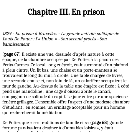
Chapitre III. En prison
1829 - En prison à Bruxelles. - La grande activité politique de
Louis De Potter : l'« Union » - Son second procès - Son
bannissement
(
page 67
) Il existe une vue, dessinée d'après nature à cette
époque, de la chambre occupée par De Potter, à la prison des
Petits-Carmes. Ce local, long et étroit, était surmonté d'un plafond
à plein cintre. Un lit bas, une chaise et un porte-manteau se
trouvaient le long du mur, à droite. Une table chargée de livres,
une seconde chaise et, non loin de là, un calorifère occupaient le
mur de gauche. Au-dessus de la table une étagère est fixée ; à côté
pend une mandoline ; une cage d'oiseau abrite le canari,
compagnon de solitude du captif. Le jour entre par une spacieuse
fenêtre grillagée. L'ensemble offre l'aspect d'une modeste chambre
d'étudiant ; en somme, un ermitage acceptable pour un homme
qui rechercherait la méditation.
De Potter, que « ses traditions de famille et sa (
page 68
) grande
fortune paraissaient destiner à d'aimables loisirs », y était