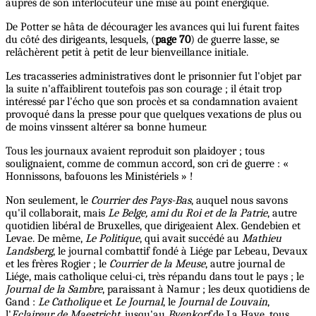
auprès de son interlocuteur une mise au point énergique.
De Potter se hâta de décourager les avances qui lui furent faites
du côté des dirigeants, lesquels, (
page 70
) de guerre lasse, se
relâchèrent petit à petit de leur bienveillance initiale.
Les tracasseries administratives dont le prisonnier fut l'objet par
la suite n'affaiblirent toutefois pas son courage ; il était trop
intéressé par l'écho que son procès et sa condamnation avaient
provoqué dans la presse pour que quelques vexations de plus ou
de moins vinssent altérer sa bonne humeur.
Tous les journaux avaient reproduit son plaidoyer ; tous
soulignaient, comme de commun accord, son cri de guerre : «
Honnissons, bafouons les Ministériels » !
Non seulement, le
Courrier des Pays-Bas
, auquel nous savons
qu'il collaborait, mais
Le Belge, ami du Roi et de la Patrie
, autre
quotidien libéral de Bruxelles, que dirigeaient Alex. Gendebien et
Levae. De même,
Le Politique
, qui avait succédé au
Mathieu
Landsberg
, le journal combattif fondé à Liége par Lebeau, Devaux
et les frères Rogier ; le
Courrier de la Meuse
, autre journal de
Liége, mais catholique celui-ci, très répandu dans tout le pays ; le
Journal de la Sambre
, paraissant à Namur ; les deux quotidiens de
Gand :
Le Catholique
et
Le Journal
, le
Journal de Louvain
,
l'
Eclaireur de Maestricht
, jusqu'au
Byenkorf
de La Haye, tous