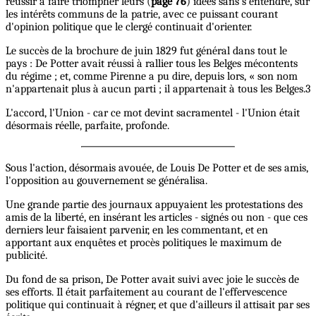
réussir à faire triompher leurs (
page 76
) idées sans s'entendre, sur
les intérêts communs de la patrie, avec ce puissant courant
d'opinion politique que le clergé continuait d'orienter.
Le succès de la brochure de juin 1829 fut général dans tout le
pays : De Potter avait réussi à rallier tous les Belges mécontents
du régime ; et, comme Pirenne a pu dire, depuis lors, « son nom
n'appartenait plus à aucun parti ; il appartenait à tous les Belges.3
L'accord, l'Union - car ce mot devint sacramentel - l'Union était
désormais réelle, parfaite, profonde.
Sous l'action, désormais avouée, de Louis De Potter et de ses amis,
l'opposition au gouvernement se généralisa.
Une grande partie des journaux appuyaient les protestations des
amis de la liberté, en insérant les articles - signés ou non - que ces
derniers leur faisaient parvenir, en les commentant, et en
apportant aux enquêtes et procès politiques le maximum de
publicité.
Du fond de sa prison, De Potter avait suivi avec joie le succès de
ses efforts. Il était parfaitement au courant de l'effervescence
politique qui continuait à régner, et que d'ailleurs il attisait par ses