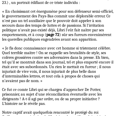
23.) , un portrait édifiant de ce triste individu :
« En choisissant cet énergumène pour son défenseur semi-officiel,
le gouvernement des Pays-Bas commit une déplorable erreur. Ce
n'est pas un tel auxiliaire que le pouvoir doit appeler à son
secours dans des temps de luttes et de passions. Si l'irritation
politique n'avait pas existé déjà, Libri l'eût fait naître par ses
emportements, et à coup (
page 72
) sûr ses fureurs envenimèrent
les querelles publiques engendrées avant son apparition.
« Je fis donc connaissance avec cet homme si tristement célèbre.
Quel terrible maître ! On se rappelle ses brutalités de style, ses
colères grossières contre ses adversaires dans la presse. Eh bien,
tel qu'il se montrait dans son journal, tel et plus emporté encore il
était avec ses subordonnés. Un rien le mettait en fureur ; il nous
injuriait de vive voix, il nous injuriait de plus belle dans
d'interminables lettres, et tout cela à propos de choses qui
n'avaient pas de nom. »
Ce fut ce comte Libri qui se chargea d'approcher De Potter,
prisonnier, au sujet d'une réconciliation éventuelle avec les
dirigeants ! A-t-il agi par ordre, ou de sa propre initiative ?
L'histoire ne le révèle pas.
Notre captif avait quelquefois rencontré le protégé du roi