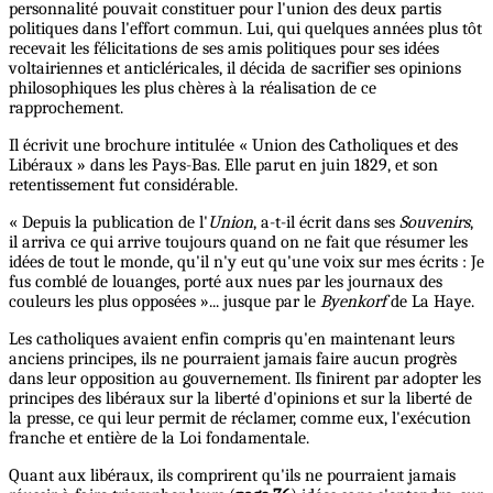
personnalité pouvait constituer pour l'union des deux partis
politiques dans l'effort commun. Lui, qui quelques années plus tôt
recevait les félicitations de ses amis politiques pour ses idées
voltairiennes et anticléricales, il décida de sacrifier ses opinions
philosophiques les plus chères à la réalisation de ce
rapprochement.
Il écrivit une brochure intitulée « Union des Catholiques et des
Libéraux » dans les Pays-Bas. Elle parut en juin 1829, et son
retentissement fut considérable.
« Depuis la publication de l'
Union
, a-t-il écrit dans ses
Souvenirs
,
il arriva ce qui arrive toujours quand on ne fait que résumer les
idées de tout le monde, qu'il n'y eut qu'une voix sur mes écrits : Je
fus comblé de louanges, porté aux nues par les journaux des
couleurs les plus opposées »... jusque par le
Byenkorf
de La Haye.
Les catholiques avaient enfin compris qu'en maintenant leurs
anciens principes, ils ne pourraient jamais faire aucun progrès
dans leur opposition au gouvernement. Ils finirent par adopter les
principes des libéraux sur la liberté d'opinions et sur la liberté de
la presse, ce qui leur permit de réclamer, comme eux, l'exécution
franche et entière de la Loi fondamentale.
Quant aux libéraux, ils comprirent qu'ils ne pourraient jamais