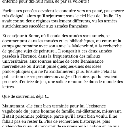
enfermé pour dix-huit mois, de par sa volonté !
Parfois ses pensées devaient le conduire vers un passé, pas encore
très éloigné ; alors qu'il séjournait sous le ciel bleu de l'Italie. II y
avait connu deux régimes totalement différents, vu les armées
autrichiennes succéder aux armées françaises.
Et ce séjour à Rome, où il coula des années sans soucis, se
documentant dans les musées et les bibliothèques, ou courant la
campagne romaine avec son amie, la Malenchini, à la recherche
de quelque sujet de peinture... Il songeait à ces deux années
passées à Florence, dans la fréquentation des milieux
universitaires, aux sources même de cette Renaissance
merveilleuse où il avait puisé quelques-unes des idées
philosophiques qui ne l'abandonnèrent plus. Ensuite c'était la
publication de ses premiers ouvrages d'histoire, qui lui avaient
procuré, d'entrée de jeu, une solide renommée dans le monde des
lettres.
Que de souvenirs, déjà !...
Maintenant, elle était bien terminée pour lui, l'existence
vagabonde du jeune homme de famille, mi-dilettante, mi-savant.
Il était prisonnier politique, parce qu'il l'avait bien voulu. Il ne
fallait pas en rester là. Plus de recherches historiques, plus
d'idéologie pure : il importait de se préparer à l'action et, ce qui