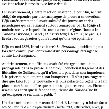
avaient relaté le procès avec force détails.
Le Gouvernement, à cette réaction, inattendue pour lui, se crut
obligé de répondre par une campagne de presse à sa dévotion.
Déjà antérieurement, il avait subsidié des journaux et des
périodiques qui se faisaient surtout remarquer par la (
page 71
)
maladresse avec laquelle ils soutenaient le régime. Notons le
Landmansvriend
, à Gand ; l'
Observateur
, à Namur ; le
Janus
, à
Breda : toutes gazettes qui n'eurent qu'une vie éphémère.
Déjà en mai 1829, le roi avait créé
Le National
, quotidien depuis
lors trop connu, par l'entremise d'un personnage étranger, le
comte Libri-Bagnano.
Antérieurement, cet officieux avait été chargé d'une action de
propagande dans la presse. A ce titre, il bénéficiait largement des
libéralités de Guillaume, qu'il n'hésitait pas, dans son impudence,
à baptiser publiquement « son banquier » ! Il n'est pas exagéré de
dire que Libri fut « la trouvaille » la plus néfaste du règne. Il a fait
plus de tort à son maître que bien des injustices criantes. Pirenne
n'a-t-il pas écrit que la faconde injurieuse du
National
ne fit
qu'exaspérer le sentiment public ?
Un des anciens collaborateurs de Libri, P. Lebrocquy, a laissé, dans
ses
Souvenirs d'un ex-journaliste (1820-1841)
(Bruxelles, 1842, p.