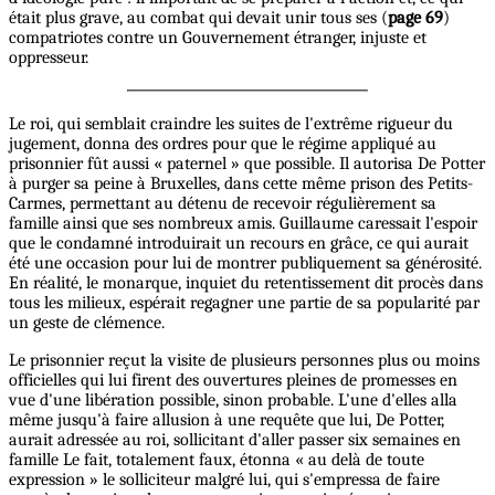
était plus grave, au combat qui devait unir tous ses (
page 69
)
compatriotes contre un Gouvernement étranger, injuste et
oppresseur.
Le roi, qui semblait craindre les suites de l'extrême rigueur du
jugement, donna des ordres pour que le régime appliqué au
prisonnier fût aussi « paternel » que possible. Il autorisa De Potter
à purger sa peine à Bruxelles, dans cette même prison des Petits-
Carmes, permettant au détenu de recevoir régulièrement sa
famille ainsi que ses nombreux amis. Guillaume caressait l'espoir
que le condamné introduirait un recours en grâce, ce qui aurait
été une occasion pour lui de montrer publiquement sa générosité.
En réalité, le monarque, inquiet du retentissement dit procès dans
tous les milieux, espérait regagner une partie de sa popularité par
un geste de clémence.
Le prisonnier reçut la visite de plusieurs personnes plus ou moins
officielles qui lui firent des ouvertures pleines de promesses en
vue d'une libération possible, sinon probable. L'une d'elles alla
même jusqu'à faire allusion à une requête que lui, De Potter,
aurait adressée au roi, sollicitant d'aller passer six semaines en
famille Le fait, totalement faux, étonna « au delà de toute
expression » le solliciteur malgré lui, qui s'empressa de faire