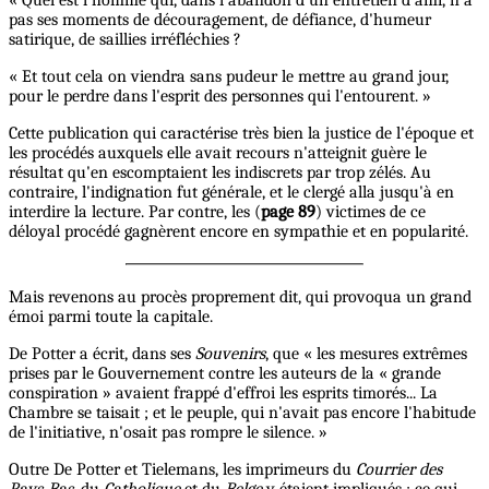
pas ses moments de découragement, de défiance, d'humeur
satirique, de saillies irréfléchies ?
« Et tout cela on viendra sans pudeur le mettre au grand jour,
pour le perdre dans l'esprit des personnes qui l'entourent. »
Cette publication qui caractérise très bien la justice de l'époque et
les procédés auxquels elle avait recours n'atteignit guère le
résultat qu'en escomptaient les indiscrets par trop zélés. Au
contraire, l'indignation fut générale, et le clergé alla jusqu'à en
interdire la lecture. Par contre, les (
page 89
) victimes de ce
déloyal procédé gagnèrent encore en sympathie et en popularité.
Mais revenons au procès proprement dit, qui provoqua un grand
émoi parmi toute la capitale.
De Potter a écrit, dans ses
Souvenirs
, que « les mesures extrêmes
prises par le Gouvernement contre les auteurs de la « grande
conspiration » avaient frappé d'effroi les esprits timorés... La
Chambre se taisait ; et le peuple, qui n'avait pas encore l'habitude
de l'initiative, n'osait pas rompre le silence. »
Outre De Potter et Tielemans, les imprimeurs du
Courrier des
Pays-Bas
, du
Catholique
et du
Belge
y étaient impliqués ; ce qui