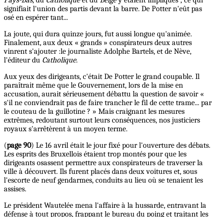
signifiait l'union des partis devant la barre. De Potter n'eût pas
osé en espérer tant...
La joute, qui dura quinze jours, fut aussi longue qu'animée.
Finalement, aux deux « grands » conspirateurs deux autres
vinrent s'ajouter :le journaliste Adolphe Bartels, et de Nève,
l'éditeur du
Catholique
.
Aux yeux des dirigeants, c'était De Potter le grand coupable. Il
paraîtrait même que le Gouvernement, lors de la mise en
accusation, aurait sérieusement débattu la question de savoir «
s'il ne conviendrait pas de faire trancher le fil de cette trame... par
le couteau de la guillotine ? » Mais craignant les mesures
extrêmes, redoutant surtout leurs conséquences, nos justiciers
royaux s'arrêtèrent à un moyen terme.
(
page 90
) Le 16 avril était le jour fixé pour l'ouverture des débats.
Les esprits des Bruxellois étaient trop montés pour que les
dirigeants osassent permettre aux conspirateurs de traverser la
ville à découvert. Ils furent placés dans deux voitures et, sous
l'escorte de neuf gendarmes, conduits au lieu où se tenaient les
assises.
Le président Wautelée mena l'affaire à la hussarde, entravant la
défense à tout propos, frappant le bureau du poing et traitant les