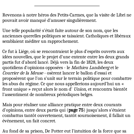
Revenons à notre héros des Petits-Carmes, que la visite de Libri ne
pouvait avoir manqué d'amuser singulièrement.
Une telle popularité s'était faite autour de son nom, que les
anciennes querelles politiques se taisaient. Catholiques et libéraux
semblaient méditer un rapprochement.
Ce fut à Liége, où se rencontraient le plus d'esprits ouverts aux
idées nouvelles, que le projet d'une entente entre les deux grands
partis fut d'abord lancé. Déjà vers la fin de 1828, les deux
quotidiens d'opinions opposées - le
Mathieu Landsberg
et le
Courrier de la Meuse
- osèrent lancer le ballon d'essai et
proposèrent que l'on s'unît sur le terrain politique pour combattre
les abus du régime. Ce que nous appellerions aujourd'hui un «
front unique » reçut alors le nom d'
Union
, et rencontra bientôt
l'assentiment de nombreux périodiques belges.
Mais pour réaliser une alliance pratique entre deux courants
d'opinions, entre deux partis qui (
page 75
) jusqu'alors s'étaient
combattus tantôt ouvertement, tantôt sournoisement, il fallait un
événement, un fait concret.
Au fond de sa prison, De Potter eut l'intuition de la force que sa