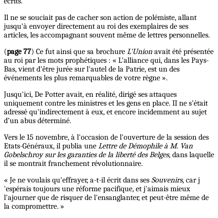
écrits.
Il ne se souciait pas de cacher son action de polémiste, allant
jusqu'à envoyer directement au roi des exemplaires de ses
articles, les accompagnant souvent même de lettres personnelles.
(
page 77
) Ce fut ainsi que sa brochure
L'Union
avait été présentée
au roi par les mots prophétiques : « L'alliance qui, dans les Pays-
Bas, vient d'être jurée sur l'autel de la Patrie, est un des
événements les plus remarquables de votre règne ».
Jusqu'ici, De Potter avait, en réalité, dirigé ses attaques
uniquement contre les ministres et les gens en place. II ne s'était
adressé qu'indirectement à eux, et encore incidemment au sujet
d’un abus déterminé.
Vers le 15 novembre, à l'occasion de l'ouverture de la session des
Etats-Généraux, il publia une
Lettre de Démophile à M. Van
Gobelschroy sur les garanties de la liberté des Belges
, dans laquelle
il se montrait franchement révolutionnaire.
« Je ne voulais qu'effrayer, a-t-il écrit dans ses
Souvenirs
, car j
'espérais toujours une réforme pacifique, et j'aimais mieux
l'ajourner que de risquer de l'ensanglanter, et peut-être même de
la compromettre. »