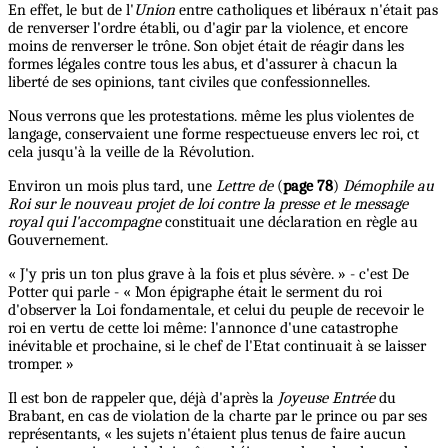
En effet, le but de l'
Union
entre catholiques et libéraux n'était pas
de renverser l'ordre établi, ou d'agir par la violence, et encore
moins de renverser le trône. Son objet était de réagir dans les
formes légales contre tous les abus, et d'assurer à chacun la
liberté de ses opinions, tant civiles que confessionnelles.
Nous verrons que les protestations. même les plus violentes de
langage, conservaient une forme respectueuse envers lec roi, ct
cela jusqu'à la veille de la Révolution.
Environ un mois plus tard, une
Lettre de
(
page 78
)
Démophile au
Roi sur le nouveau projet de loi contre la presse et le message
royal qui l'accompagne
constituait une déclaration en règle au
Gouvernement.
« J'y pris un ton plus grave à la fois et plus sévère. » - c'est De
Potter qui parle - « Mon épigraphe était le serment du roi
d'observer la Loi fondamentale, et celui du peuple de recevoir le
roi en vertu de cette loi même: l'annonce d'une catastrophe
inévitable et prochaine, si le chef de l'Etat continuait à se laisser
tromper. »
Il est bon de rappeler que, déjà d'après la
Joyeuse Entrée
du
Brabant, en cas de violation de la charte par le prince ou par ses
représentants, « les sujets n'étaient plus tenus de faire aucun