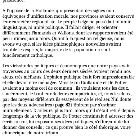
A l'opposé de la Hollande, qui présentait des signes non
équivoques d'unification morale, nos provinces avaient conservé
leur caractère régionaliste. Le peuple belge ne possédait ni unité
linguistique, ni unité politique. Il fallait diriger et orienter
différemment Flamands et Wallons, dont les rapports avaient été
peu intimes jusqu'alors. Quant à la question religieuse, nous
avons vu que, si les idées philosophiques nouvelles avaient
troublé les esprits, la majorité de la population restait
foncièrement catholique.
Les vicissitudes politiques et économiques que notre pays avait
traversées au cours des deux derniers siècles avaient rendu nos
aïeux très méfiants. L'opinion publique était fort impressionnable
et elle devait être ménagée. Mais le roi Guillaume et De Potter
avaient au moins ceci de commun . ils voulaient tous les deux,
sincèrement, le bonheur de leurs compatriotes, et, tous les deux,
par des moyens différents ils essayèrent de le réaliser. Nul doute
que les deux adversaires (
page 82
) finirent par s'estimer
mutuellement. D'ailleurs, plus tard, alors qu'il s'était retiré depuis
longtemps de la vie publique, De Potter continuait d'adresser des
écrits au roi, lui exposant ses idées politiques, s'efforçant de lui
donner des conseils ; ce qui prouve bien le côté théorique, voire
chimérique, de notre tribun.