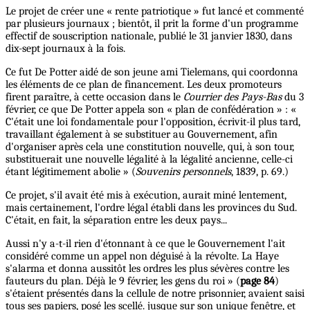
Le projet de créer une « rente patriotique » fut lancé et commenté
par plusieurs journaux ; bientôt, il prit la forme d'un programme
effectif de souscription nationale, publié le 31 janvier 1830, dans
dix-sept journaux à la fois.
Ce fut De Potter aidé de son jeune ami Tielemans, qui coordonna
les éléments de ce plan de financement. Les deux promoteurs
firent paraître, à cette occasion dans le
Courrier des Pays-Bas
du 3
février, ce que De Potter appela son « plan de confédération » : «
C'était une loi fondamentale pour l'opposition, écrivit-il plus tard,
travaillant également à se substituer au Gouvernement, afin
d'organiser après cela une constitution nouvelle, qui, à son tour,
substituerait une nouvelle légalité à la légalité ancienne, celle-ci
étant légitimement abolie » (
Souvenirs personnels
, 1839, p. 69.)
Ce projet, s'il avait été mis à exécution, aurait miné lentement,
mais certainement, l'ordre légal établi dans les provinces du Sud.
C'était, en fait, la séparation entre les deux pays...
Aussi n'y a-t-il rien d'étonnant à ce que le Gouvernement l'ait
considéré comme un appel non déguisé à la révolte. La Haye
s'alarma et donna aussitôt les ordres les plus sévères contre les
fauteurs du plan. Déjà le 9 février, les gens du roi » (
page 84
)
s'étaient présentés dans la cellule de notre prisonnier, avaient saisi
tous ses papiers, posé les scellé. jusque sur son unique fenêtre, et