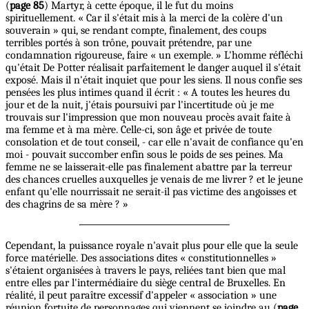
(
page 85
) Martyr, à cette époque, il le fut du moins
spirituellement. « Car il s'était mis à la merci de la colère d'un
souverain » qui, se rendant compte, finalement, des coups
terribles portés à son trône, pouvait prétendre, par une
condamnation rigoureuse, faire « un exemple. » L'homme réfléchi
qu'était De Potter réalisait parfaitement le danger auquel il s'était
exposé. Mais il n'était inquiet que pour les siens. Il nous confie ses
pensées les plus intimes quand il écrit : « A toutes les heures du
jour et de la nuit, j'étais poursuivi par l'incertitude où je me
trouvais sur l'impression que mon nouveau procès avait faite à
ma femme et à ma mère. Celle-ci, son âge et privée de toute
consolation et de tout conseil, - car elle n'avait de confiance qu'en
moi - pouvait succomber enfin sous le poids de ses peines. Ma
femme ne se laisserait-elle pas finalement abattre par la terreur
des chances cruelles auxquelles je venais de me livrer ? et le jeune
enfant qu'elle nourrissait ne serait-il pas victime des angoisses et
des chagrins de sa mère ? »
Cependant, la puissance royale n'avait plus pour elle que la seule
force matérielle. Des associations dites « constitutionnelles »
s'étaient organisées à travers le pays, reliées tant bien que mal
entre elles par l'intermédiaire du siège central de Bruxelles. En
réalité, il peut paraître excessif d'appeler « association » une
réunion fortuite de personnages qui viennent se joindre au (
page