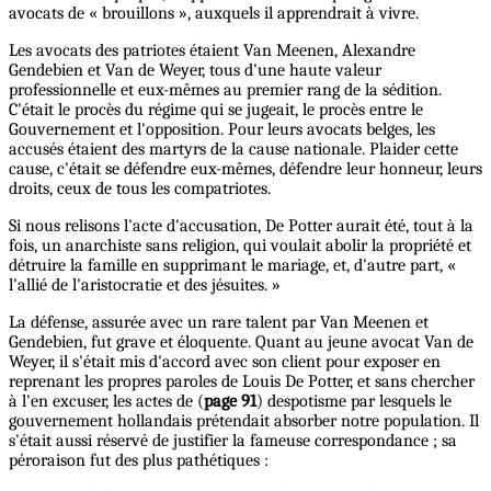
avocats de « brouillons », auxquels il apprendrait à vivre.
Les avocats des patriotes étaient Van Meenen, Alexandre
Gendebien et Van de Weyer, tous d'une haute valeur
professionnelle et eux-mêmes au premier rang de la sédition.
C'était le procès du régime qui se jugeait, le procès entre le
Gouvernement et l'opposition. Pour leurs avocats belges, les
accusés étaient des martyrs de la cause nationale. Plaider cette
cause, c'était se défendre eux-mêmes, défendre leur honneur, leurs
droits, ceux de tous les compatriotes.
Si nous relisons l'acte d'accusation, De Potter aurait été, tout à la
fois, un anarchiste sans religion, qui voulait abolir la propriété et
détruire la famille en supprimant le mariage, et, d'autre part, «
l'allié de l'aristocratie et des jésuites. »
La défense, assurée avec un rare talent par Van Meenen et
Gendebien, fut grave et éloquente. Quant au jeune avocat Van de
Weyer, il s'était mis d'accord avec son client pour exposer en
reprenant les propres paroles de Louis De Potter, et sans chercher
à l'en excuser, les actes de (
page 91
) despotisme par lesquels le
gouvernement hollandais prétendait absorber notre population. Il
s'était aussi réservé de justifier la fameuse correspondance ; sa
péroraison fut des plus pathétiques :