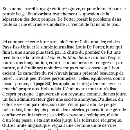
En somme, pareil langage était très grave, et pour le roi et pour le
peuple belge. En abordant franchement la question de la
séparation des deux peuples, De Potter posait le problème dans
toute sa crue et cruelle simplicité ; il venait de franchir le pas...
Ici commence cette lutte sans pitié entre Guillaume Ier, roi des
Pays-Bas-Unis, et le simple journaliste Louis De Potter, lutte qui
finira, une année plus tard, par la chute du premier. Ce fut une
réédition de la fable du
Lion et du Moucheron
: un lion l'esprit
lourd, sans imagination, contre le moucheron vif et agressif par
nature, qui étudie ses moindres coups et ne les porte qu'à bon
escient. Le caractère du roi n'avait jamais présenté beaucoup de
relief : il avait peu d'idées personnelles ; celles, équilibrées, dont il
faisait preuve, il (
page 80
) les appliquait intégralement, avec la
ténacité propre aux Hollandais. C'était avant tout un réaliste :
d'esprit pratique, il gouvernait son royaume comme, de nos jours,
un bon administrateur gère une société anonyme. D'ailleurs, du
côté de ses compatriotes, son rôle n'était pas ardu. Le peuple
hollandais, libre depuis plus de deux siècles, possédait une grande
confiance en lui-même ; les vieilles passions politiques, résidu
d'un long passé, s'étaient usées jusqu'à la tolérance réciproque.
Outre l'unité linguistique, régnait une certaine unité de vues