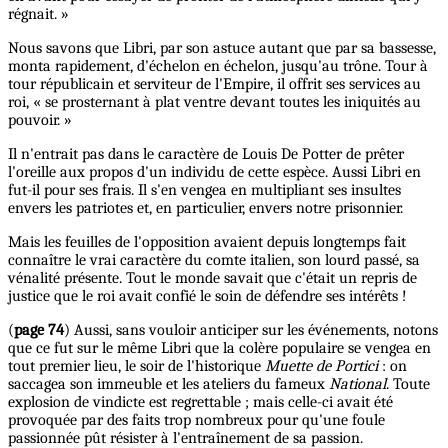
régnait. »
Nous savons que Libri, par son astuce autant que par sa bassesse,
monta rapidement, d'échelon en échelon, jusqu'au trône. Tour à
tour républicain et serviteur de l'Empire, il offrit ses services au
roi, « se prosternant à plat ventre devant toutes les iniquités au
pouvoir. »
Il n'entrait pas dans le caractère de Louis De Potter de prêter
l'oreille aux propos d'un individu de cette espèce. Aussi Libri en
fut-il pour ses frais. Il s'en vengea en multipliant ses insultes
envers les patriotes et, en particulier, envers notre prisonnier.
Mais les feuilles de l'opposition avaient depuis longtemps fait
connaître le vrai caractère du comte italien, son lourd passé, sa
vénalité présente. Tout le monde savait que c'était un repris de
justice que le roi avait confié le soin de défendre ses intérêts !
(
page 74
) Aussi, sans vouloir anticiper sur les événements, notons
que ce fut sur le même Libri que la colère populaire se vengea en
tout premier lieu, le soir de l'historique
Muette de Portici
: on
saccagea son immeuble et les ateliers du fameux
National
. Toute
explosion de vindicte est regrettable ; mais celle-ci avait été
provoquée par des faits trop nombreux pour qu'une foule
passionnée pût résister à l'entraînement de sa passion.