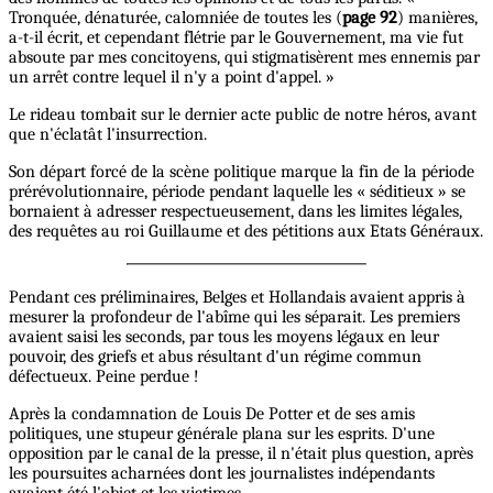
Tronquée, dénaturée, calomniée de toutes les (
page 92
) manières,
a-t-il écrit, et cependant flétrie par le Gouvernement, ma vie fut
absoute par mes concitoyens, qui stigmatisèrent mes ennemis par
un arrêt contre lequel il n'y a point d'appel. »
Le rideau tombait sur le dernier acte public de notre héros, avant
que n'éclatât l'insurrection.
Son départ forcé de la scène politique marque la fin de la période
prérévolutionnaire, période pendant laquelle les « séditieux » se
bornaient à adresser respectueusement, dans les limites légales,
des requêtes au roi Guillaume et des pétitions aux Etats Généraux.
Pendant ces préliminaires, Belges et Hollandais avaient appris à
mesurer la profondeur de l'abîme qui les séparait. Les premiers
avaient saisi les seconds, par tous les moyens légaux en leur
pouvoir, des griefs et abus résultant d'un régime commun
défectueux. Peine perdue !
Après la condamnation de Louis De Potter et de ses amis
politiques, une stupeur générale plana sur les esprits. D'une
opposition par le canal de la presse, il n'était plus question, après
les poursuites acharnées dont les journalistes indépendants
avaient été l'objet et les victimes.