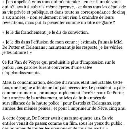
« J'en appelle à vous tous qui m'entendez : en est-il un de vous
qui, s'il avait à subir la même épreuve, - et dans tous les détails de
sa vie privée et publique, et dans toute sa correspondance de cinq
à six années, - non seulement n'eût rien à craindre de leurs
révélations, mais pût la présenter comme un titre de gloire ?
« Je le dis franchement, je le dis de conviction.
« Je le dis dans l'effusion de mon cœur : j'estimais, j'aimais MM.
De Potter et Tielemans ; maintenant je les respecte, je les vénère,
je les admire ! »
Ce fut Van de Weyer qui produisit le plus d'impression sur le
public ; ses paroles furent couvertes d'une salve
d'applaudissements.
Mais la condamnation, décidée d'avance, était inéluctable. Cette
fois, une longue attente ne fut pas nécessaire. Le président, « pâle
comme un mort » , prononça rapidement l'arrêt : pour De Potter,
huit années de bannissement, suivies de huit années de
surveillance de la haute police ; pour Bartels et Tielemans, sept
années des mêmes peines ; et pour l'imprimeur de Nève, cinq ans.
A cette époque, De Potter avait quarante-quatre ans. Sa vie
entière venait de passer, comme un film, sous les yeux du public :
des hommes de toutes les opinions et de tous les partis. «