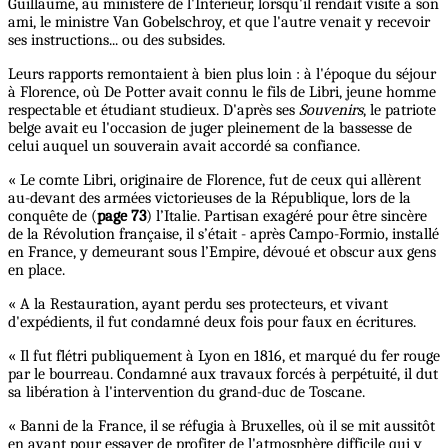
Guillaume, au ministère de l'Intérieur, lorsqu'il rendait visite à son
ami, le ministre Van Gobelschroy, et que l'autre venait y recevoir
ses instructions... ou des subsides.
Leurs rapports remontaient à bien plus loin : à l'époque du séjour
à Florence, où De Potter avait connu le fils de Libri, jeune homme
respectable et étudiant studieux. D'après ses
Souvenirs
, le patriote
belge avait eu l'occasion de juger pleinement de la bassesse de
celui auquel un souverain avait accordé sa confiance.
« Le comte Libri, originaire de Florence, fut de ceux qui allèrent
au-devant des armées victorieuses de la République, lors de la
conquête de (
page 73
) l’Italie. Partisan exagéré pour être sincère
de la Révolution française, il s’était - après Campo-Formio, installé
en France, y demeurant sous l’Empire, dévoué et obscur aux gens
en place.
« A la Restauration, ayant perdu ses protecteurs, et vivant
d'expédients, il fut condamné deux fois pour faux en écritures.
« Il fut flétri publiquement à Lyon en 1816, et marqué du fer rouge
par le bourreau. Condamné aux travaux forcés à perpétuité, il dut
sa libération à l'intervention du grand-duc de Toscane.
« Banni de la France, il se réfugia à Bruxelles, où il se mit aussitôt
en avant pour essayer de profiter de l'atmosphère difficile qui y