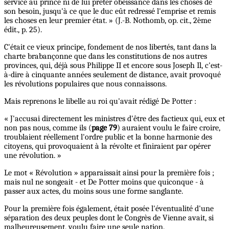
service au prince ni de lui prêter obéissance dans les choses de
son besoin, jusqu'à ce que le duc eût redressé l'emprise et remis
les choses en leur premier état. » (J.-B. Nothomb, op. cit., 2ème
édit., p. 25).
C'était ce vieux principe, fondement de nos libertés, tant dans la
charte brabançonne que dans les constitutions de nos autres
provinces, qui, déjà sous Philippe II et encore sous Joseph Il, c'est-
à-dire à cinquante années seulement de distance, avait provoqué
les révolutions populaires que nous connaissons.
Mais reprenons le libelle au roi qu'avait rédigé De Potter :
« J'accusai directement les ministres d'être des factieux qui, eux et
non pas nous, comme ils (
page 79
) auraient voulu le faire croire,
troublaient réellement l'ordre public et la bonne harmonie des
citoyens, qui provoquaient à la révolte et finiraient par opérer
une révolution. »
Le mot « Révolution » apparaissait ainsi pour la première fois ;
mais nul ne songeait - et De Potter moins que quiconque - à
passer aux actes, du moins sous une forme sanglante.
Pour la première fois également, était posée l'éventualité d'une
séparation des deux peuples dont le Congrès de Vienne avait, si
malheureusement, voulu faire une seule nation.