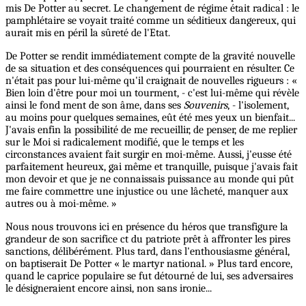
mis De Potter au secret. Le changement de régime était radical : le
pamphlétaire se voyait traité comme un séditieux dangereux, qui
aurait mis en péril la sûreté de l'Etat.
De Potter se rendit immédiatement compte de la gravité nouvelle
de sa situation et des conséquences qui pourraient en résulter. Ce
n'était pas pour lui-même qu'il craignait de nouvelles rigueurs : «
Bien loin d'être pour moi un tourment, - c'est lui-même qui révèle
ainsi le fond ment de son âme, dans ses
Souvenirs
, - l'isolement,
au moins pour quelques semaines, eût été mes yeux un bienfait...
J'avais enfin la possibilité de me recueillir, de penser, de me replier
sur le Moi si radicalement modifié, que le temps et les
circonstances avaient fait surgir en moi-même. Aussi, j'eusse été
parfaitement heureux, gai même et tranquille, puisque j'avais fait
mon devoir et que je ne connaissais puissance au monde qui pût
me faire commettre une injustice ou une lâcheté, manquer aux
autres ou à moi-même. »
Nous nous trouvons ici en présence du héros que transfigure la
grandeur de son sacrifice ct du patriote prêt à affronter les pires
sanctions, délibérément. Plus tard, dans l'enthousiasme général,
on baptiserait De Potter « le martyr national. » Plus tard encore,
quand le caprice populaire se fut détourné de lui, ses adversaires
le désigneraient encore ainsi, non sans ironie...