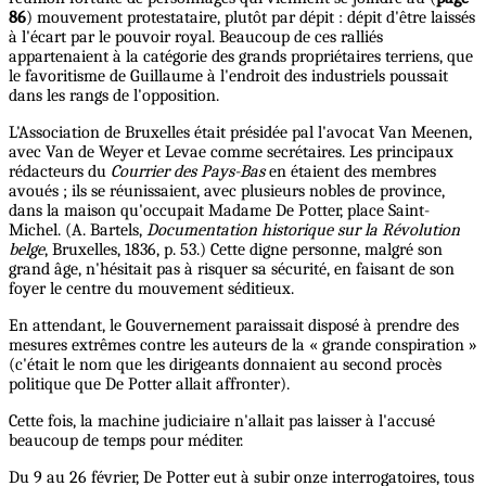
86
) mouvement protestataire, plutôt par dépit : dépit d'être laissés
à l'écart par le pouvoir royal. Beaucoup de ces ralliés
appartenaient à la catégorie des grands propriétaires terriens, que
le favoritisme de Guillaume à l'endroit des industriels poussait
dans les rangs de l'opposition.
L'Association de Bruxelles était présidée pal l'avocat Van Meenen,
avec Van de Weyer et Levae comme secrétaires. Les principaux
rédacteurs du
Courrier des Pays-Bas
en étaient des membres
avoués ; ils se réunissaient, avec plusieurs nobles de province,
dans la maison qu'occupait Madame De Potter, place Saint-
Michel. (A. Bartels,
Documentation historique sur la Révolution
belge
, Bruxelles, 1836, p. 53.) Cette digne personne, malgré son
grand âge, n'hésitait pas à risquer sa sécurité, en faisant de son
foyer le centre du mouvement séditieux.
En attendant, le Gouvernement paraissait disposé à prendre des
mesures extrêmes contre les auteurs de la « grande conspiration »
(c'était le nom que les dirigeants donnaient au second procès
politique que De Potter allait affronter).
Cette fois, la machine judiciaire n'allait pas laisser à l'accusé
beaucoup de temps pour méditer.
Du 9 au 26 février, De Potter eut à subir onze interrogatoires, tous