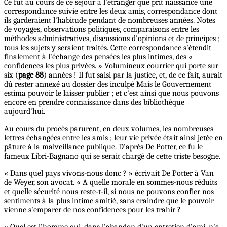
Ce fut au cours de ce séjour à l'étranger que prit naissance une
correspondance suivie entre les deux amis, correspondance dont
ils garderaient l'habitude pendant de nombreuses années. Notes
de voyages, observations politiques, comparaisons entre les
méthodes administratives, discussions d'opinions et de principes ;
tous les sujets y seraient traités. Cette correspondance s'étendit
finalement à l'échange des pensées les plus intimes, des «
confidences les plus privées. » Volumineux courrier qui porte sur
six (
page 88
) années ! Il fut saisi par la justice, et, de ce fait, aurait
dû rester annexé au dossier des inculpé Mais le Gouvernement
estima pouvoir le laisser publier ; et c'est ainsi que nous pouvons
encore en prendre connaissance dans des bibliothèque
aujourd'hui.
Au cours du procès parurent, en deux volumes, les nombreuses
lettres échangées entre les amis ; leur vie privée était ainsi jetée en
pâture à la malveillance publique. D'après De Potter, ce fu le
fameux Libri-Bagnano qui se serait chargé de cette triste besogne.
« Dans quel pays vivons-nous donc ? » écrivait De Potter à Van
de Weyer, son avocat. « A quelle morale en sommes-nous réduits
et quelle sécurité nous reste-t-il, si nous ne pouvons confier nos
sentiments à la plus intime amitié, sans craindre que le pouvoir
vienne s'emparer de nos confidences pour les trahir ?
« Quel est l'homme qui, dans l'abandon d'un entretien d'ami, n'a