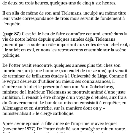
de deux ou trois heures, quelques-uns de cinq à six heures.
Il en alla de même de son ami Tielemans, inculpé au même titre ;
leur vaste correspondance de trois mois servait de fondement à
l'enquête.
(
page 87
) C'est ici le lieu de faire connaître cet ami, entré dans la
vie de notre héros depuis quelques années déjà. Tielemans
jouerait par la suite un rôle important aux côtés de son chef exil, :
l le suivit en exil, et nous les retrouverons ensemble sur la scène
politique.
De Potter avait rencontré, quelques années plus tôt, chez son
imprimeur, un jeune homme (son cadet de treize ans) qui venait
de terminer de brillantes études à l'Université de Liége. Comme il
le voyait désireux d'utiliser au mieux ses connaissances, il
s'intéressa à lui et le présenta à son ami Van Gobelschroy,
ministre de l'Intérieur. Tielemans se montrait animé d'une juste
ambition. Il réussit à être chargé d'un voyage d'études, aux frais
du Gouvernement. Le but de sa mission consistait à enquêter, en
Allemagne et en Autriche, sur la manière dont on y «
ministérialisait » le clergé catholique.
Après avoir épousé la fille aînée de l'imprimeur avec lequel
(novembre 1827) De Potter était lié, son protégé se mit en route.